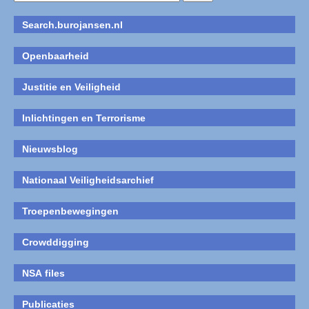
Search.burojansen.nl
Openbaarheid
Justitie en Veiligheid
Inlichtingen en Terrorisme
Nieuwsblog
Nationaal Veiligheidsarchief
Troepenbewegingen
Crowddigging
NSA files
Publicaties