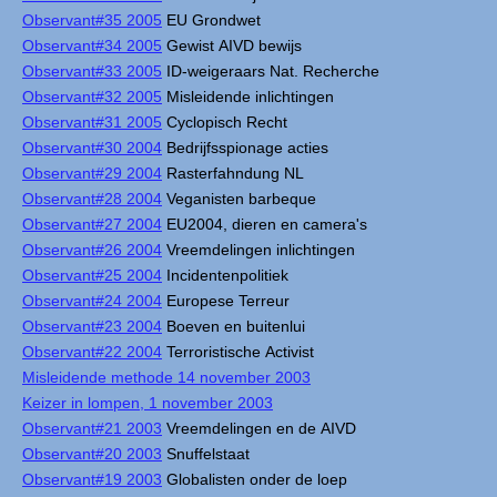
Observant#35 2005
EU Grondwet
Observant#34 2005
Gewist AIVD bewijs
Observant#33 2005
ID-weigeraars Nat. Recherche
Observant#32 2005
Misleidende inlichtingen
Observant#31 2005
Cyclopisch Recht
Observant#30 2004
Bedrijfsspionage acties
Observant#29 2004
Rasterfahndung NL
Observant#28 2004
Veganisten barbeque
Observant#27 2004
EU2004, dieren en camera's
Observant#26 2004
Vreemdelingen inlichtingen
Observant#25 2004
Incidentenpolitiek
Observant#24 2004
Europese Terreur
Observant#23 2004
Boeven en buitenlui
Observant#22 2004
Terroristische Activist
Misleidende methode 14 november 2003
Keizer in lompen, 1 november 2003
Observant#21 2003
Vreemdelingen en de AIVD
Observant#20 2003
Snuffelstaat
Observant#19 2003
Globalisten onder de loep