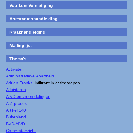
Voorkom Vernietiging
Arrestantenhandleiding
Kraakhandleiding
Mailinglijst
Thema's
Activisten
Administratieve Apartheid
Adrian Franks
, infiltrant in actiegroepen
Afluisteren
AIVD en vreemdelingen
AIZ-proces
Artikel 140
Buitenland
BVD/AIVD
Cameratoezicht