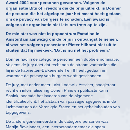
Award 2004 voor personen gewonnen. Volgens de
organisatie Bits of Freedom die de prijs uitreikt, is Donner
de persoon die het afgelopen jaar het meest heeft gedaan
om de privacy van burgers te schaden. Een award is
volgens de organisatie niet iets om trots op te zijn.
De minister was niet in popcentrum Paradiso in
Amsterdam aanwezig om de prijs in ontvangst te nemen,
al was het volgens presentator Pieter Hilhorst niet uit te
sluiten dat hij meekeek. ‘Dat is nu net het probleem.’
Donner had in de categorie personen een dubbele nominatie.
Volgens de jury doet dat recht aan de stroom voorstellen die
hij in de kabinetten-Balkenende I en II heeft gedaan en
waarmee de privacy van burgers wordt geschonden.
De jury, met onder meer jurist Lodewijk Asscher, hoogleraar
recht en informatisering Corien Prins en publiciste Karin
Spaink, noemde het invoeren van de algemene
identificatieplicht, het afstaan van passagiersgegevens in de
luchtvaart aan de Verenigde Staten en het geheimhouden van
tapgegevens.
De andere genomineerde in de categorie personen was
Martijn Bevelander, een internetondernemer die spam