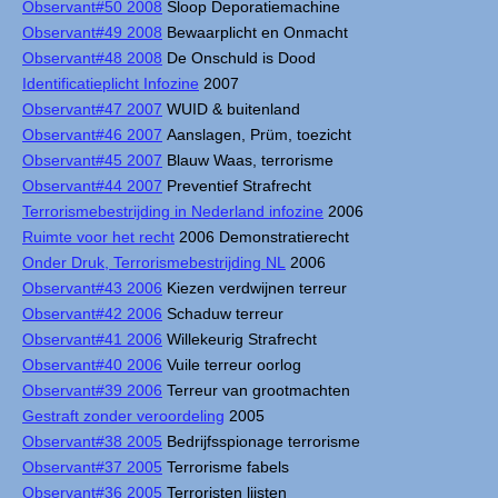
Observant#50 2008
Sloop Deporatiemachine
Observant#49 2008
Bewaarplicht en Onmacht
Observant#48 2008
De Onschuld is Dood
Identificatieplicht Infozine
2007
Observant#47 2007
WUID & buitenland
Observant#46 2007
Aanslagen, Prüm, toezicht
Observant#45 2007
Blauw Waas, terrorisme
Observant#44 2007
Preventief Strafrecht
Terrorismebestrijding in Nederland infozine
2006
Ruimte voor het recht
2006 Demonstratierecht
Onder Druk, Terrorismebestrijding NL
2006
Observant#43 2006
Kiezen verdwijnen terreur
Observant#42 2006
Schaduw terreur
Observant#41 2006
Willekeurig Strafrecht
Observant#40 2006
Vuile terreur oorlog
Observant#39 2006
Terreur van grootmachten
Gestraft zonder veroordeling
2005
Observant#38 2005
Bedrijfsspionage terrorisme
Observant#37 2005
Terrorisme fabels
Observant#36 2005
Terroristen lijsten