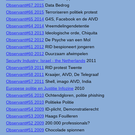
Observant#67 2015
Data Bedrog
Observant#66 2015
Terroriseren politiek protest
Observant#65 2014
G4S, Facebook en de AIVD
Observant#64 2014
Vreemdelingendetentie
Observant#63 2013
Ideologische orde, Chiquita
Observant#62 2012
De Psyche van een Mol
Observant#61 2012
RID bespioneert jongeren
Observant#60 2012
Duurzaam afwimpelen
Security Industry: Israel - the Netherlands
2011
Observant#59 2011
RID protest Twente
Observant#58 2011
Kraaijer, AIVD, De Telegraaf
Observant#57 2011
Shell, imago AIVD, India
Europese politie en Justitie Infozine
2010
Observant#56 2010
Ochtendgloren, politie phishing
Observant#55 2010
Politieke Politie
Observant#54 2009
ID-plicht, Demonstratierecht
Observant#53 2009
Haags Fouilleren
Observant#52 2009
200.000 professionals?
Observant#51 2009
Chocolade spionnen