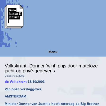
Menu
Volkskrant: Donner ‘wint’ prijs door mateloze
jacht op privé-gegevens
October 13, 2003
de Volkskrant
13/10/2003
Van onze verslaggever
AMSTERDAM
Minister Donner van Justitie heeft zaterdag de Big Brother