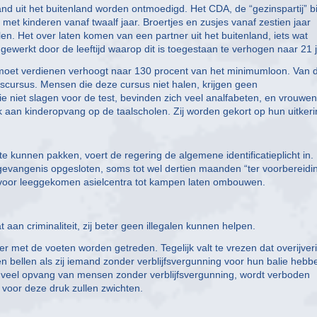
 uit het buitenland worden ontmoedigd. Het CDA, de “gezinspartij” bi
 met kinderen vanaf twaalf jaar. Broertjes en zusjes vanaf zestien jaar
en. Het over laten komen van een partner uit het buitenland, iets wat
werkt door de leeftijd waarop dit is toegestaan te verhogen naar 21 j
 moet verdienen verhoogt naar 130 procent van het minimumloon. Van d
cursus. Mensen die deze cursus niet halen, krijgen geen
e niet slagen voor de test, bevinden zich veel analfabeten, en vrouwen
 aan kinderopvang op de taalscholen. Zij worden gekort op hun uitkeri
 te kunnen pakken, voert de regering de algemene identificatieplicht in.
evangenis opgesloten, soms tot wel dertien maanden “ter voorbereidi
iervoor leeggekomen asielcentra tot kampen laten ombouwen.
t aan criminaliteit, zij beter geen illegalen kunnen helpen.
met de voeten worden getreden. Tegelijk valt te vrezen dat overijver
len bellen als zij iemand zonder verblijfsvergunning voor hun balie hebb
 veel opvang van mensen zonder verblijfsvergunning, wordt verboden
 voor deze druk zullen zwichten.