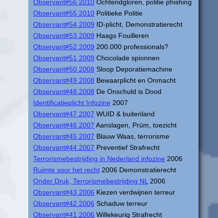
Observant#56 2010
Ochtendgloren, politie phishing
Observant#55 2010
Politieke Politie
Observant#54 2009
ID-plicht, Demonstratierecht
Observant#53 2009
Haags Fouilleren
Observant#52 2009
200.000 professionals?
Observant#51 2009
Chocolade spionnen
Observant#50 2008
Sloop Deporatiemachine
Observant#49 2008
Bewaarplicht en Onmacht
Observant#48 2008
De Onschuld is Dood
Identificatieplicht Infozine
2007
Observant#47 2007
WUID & buitenland
Observant#46 2007
Aanslagen, Prüm, toezicht
Observant#45 2007
Blauw Waas, terrorisme
Observant#44 2007
Preventief Strafrecht
Terrorismebestrijding in Nederland infozine
2006
Ruimte voor het recht
2006 Demonstratierecht
Onder Druk, Terrorismebestrijding NL
2006
Observant#43 2006
Kiezen verdwijnen terreur
Observant#42 2006
Schaduw terreur
Observant#41 2006
Willekeurig Strafrecht