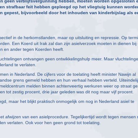
jn en geen verblijfsvergunning hebben, moeten worden opgesloten 
en strafbaar feit hebben gepleegd op het vliegtuig kunnen worde
n gepest, bijvoorbeeld door het inhouden van kinderbijslag als e
ectief in de herkomstlanden, maar op uitsluiting en repressie. Op termi
en. Een Koerd uit Irak zal dan zijn asielverzoek moeten in dienen bij
één en ander tegen Koerden heeft.
uchtelingen ontvangen geen ontwikkelingshulp meer. Maar vluchteling
erland te verlaten.
omen in Nederland. De cijfers voor de toelating heeft minister Nawijn al
landse grens gemeld hebben en hun verhaal hebben verteld. Uiteindeli
aanmeldcentrum melden binnen achtenveertig werkuren weer op straat ge
n tot zestig procent, drie jaar geleden was dit nog maar vijf procent.
egd, maar het blijkt praktisch onmogelijk om nog in Nederland asiel te
et afwijzen van een asielprocedure. Tegelijkertijd wordt tegen mensen
den verlaten. Ook voor hen geen grond tot toelating.