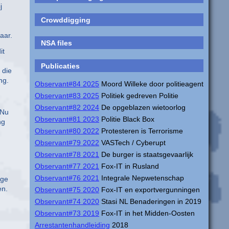
j
Crowddigging
aar.
NSA files
it
Publicaties
 die
ng.
Observant#84 2025
Moord Willeke door politieagent
Observant#83 2025
Politiek gedreven Politie
Observant#82 2024
De opgeblazen wietoorlog
 Nu
Observant#81 2023
Politie Black Box
ng
Observant#80 2022
Protesteren is Terrorisme
Observant#79 2022
VASTech / Cyberupt
Observant#78 2021
De burger is staatsgevaarlijk
Observant#77 2021
Fox-IT in Rusland
Observant#76 2021
Integrale Nepwetenschap
ige
en.
Observant#75 2020
Fox-IT en exportvergunningen
Observant#74 2020
Stasi NL Benaderingen in 2019
Observant#73 2019
Fox-IT in het Midden-Oosten
Arrestantenhandleiding
2018