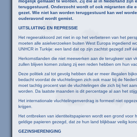
mogelijk gemaakt te worden. Zij die al in Nederland zi
teruggestuurd. Onderzocht wordt of ook migranten die e
gezet. Wie niet kan worden teruggestuurd kan wel worde
ouderavond wordt gemist.
UITSLUITING EN REPRESSIE
Het regeerakkoord zet niet in op het verbeteren van het persp
moeten alle asielverzoeken buiten West Europa ingediend word
UNHCR in Turkije: een land dat op zijn zachtst gezegd zelf 
Herkomstlanden die niet meewerken aan de terugkeer van vl
zullen blijven komen zolang zij een reden hebben om hun vad
Deze politiek zal tot gevolg hebben dat er meer illegalen bijk
bedacht voordat de vluchtelingen zich ook maar bij de Neder
moet tachtig procent van de vluchtelingen die zich bij het 
worden. Da laatste maanden is dit percentage al aan het stijge
Het internationale vluchtelingenverdrag is formeel niet opgez
krijgen.
Het ontbreken van identiteitspapieren wordt een grond voor h
geldige papieren gezegd, dat ze hun land blijkbaar veilig kon
GEZINSHERENIGING