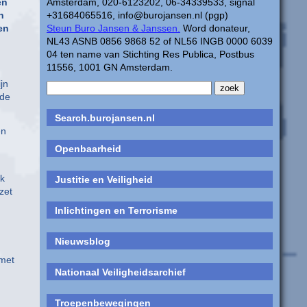
en
Amsterdam, 020-6123202, 06-34339533, signal
n
+31684065516, info@burojansen.nl (pgp)
en
Steun Buro Jansen & Janssen.
Word donateur,
NL43 ASNB 0856 9868 52 of NL56 INGB 0000 6039
04 ten name van Stichting Res Publica, Postbus
11556, 1001 GN Amsterdam.
jn
 de
Search.burojansen.nl
en
Openbaarheid
jk
Justitie en Veiligheid
zet
Inlichtingen en Terrorisme
Nieuwsblog
 met
Nationaal Veiligheidsarchief
Troepenbewegingen