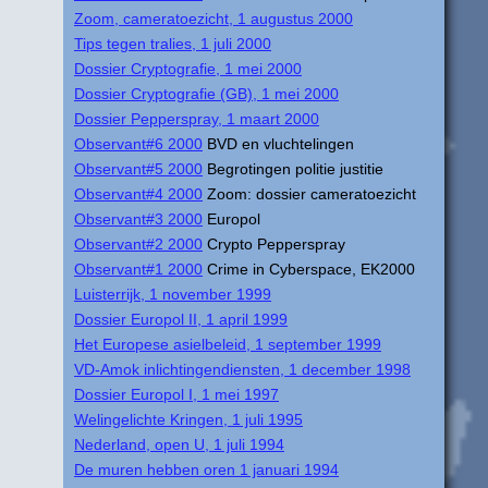
Zoom, cameratoezicht, 1 augustus 2000
Tips tegen tralies, 1 juli 2000
Dossier Cryptografie, 1 mei 2000
Dossier Cryptografie (GB), 1 mei 2000
Dossier Pepperspray, 1 maart 2000
Observant#6 2000
BVD en vluchtelingen
Observant#5 2000
Begrotingen politie justitie
Observant#4 2000
Zoom: dossier cameratoezicht
Observant#3 2000
Europol
Observant#2 2000
Crypto Pepperspray
Observant#1 2000
Crime in Cyberspace, EK2000
Luisterrijk, 1 november 1999
Dossier Europol II, 1 april 1999
Het Europese asielbeleid, 1 september 1999
VD-Amok inlichtingendiensten, 1 december 1998
Dossier Europol I, 1 mei 1997
Welingelichte Kringen, 1 juli 1995
Nederland, open U, 1 juli 1994
De muren hebben oren 1 januari 1994