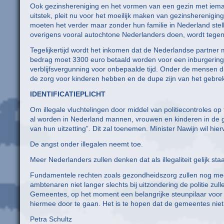
Ook gezinshereniging en het vormen van een gezin met iemand
uitstek, pleit nu voor het moeilijk maken van gezinshereniging
moeten het verder maar zonder hun familie in Nederland stell
overigens vooral autochtone Nederlanders doen, wordt tegenge
Tegelijkertijd wordt het inkomen dat de Nederlandse partner
bedrag moet 3300 euro betaald worden voor een inburgerings
verblijfsvergunning voor onbepaalde tijd. Onder de mensen di
de zorg voor kinderen hebben en de dupe zijn van het gebrek
IDENTIFICATIEPLICHT
Om illegale vluchtelingen door middel van politiecontroles op
al worden in Nederland mannen, vrouwen en kinderen in de g
van hun uitzetting”. Dit zal toenemen. Minister Nawijn wil h
De angst onder illegalen neemt toe.
Meer Nederlanders zullen denken dat als illegaliteit gelijk staa
Fundamentele rechten zoals gezondheidszorg zullen nog meer 
ambtenaren niet langer slechts bij uitzondering de politie zul
Gemeentes, op het moment een belangrijke steunpilaar voor
hiermee door te gaan. Het is te hopen dat de gemeentes niet
Petra Schultz