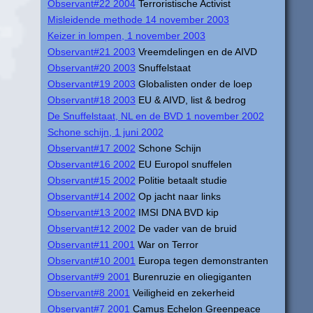
Observant#22 2004
Terroristische Activist
Misleidende methode 14 november 2003
Keizer in lompen, 1 november 2003
Observant#21 2003
Vreemdelingen en de AIVD
Observant#20 2003
Snuffelstaat
Observant#19 2003
Globalisten onder de loep
Observant#18 2003
EU & AIVD, list & bedrog
De Snuffelstaat, NL en de BVD 1 november 2002
Schone schijn, 1 juni 2002
Observant#17 2002
Schone Schijn
Observant#16 2002
EU Europol snuffelen
Observant#15 2002
Politie betaalt studie
Observant#14 2002
Op jacht naar links
Observant#13 2002
IMSI DNA BVD kip
Observant#12 2002
De vader van de bruid
Observant#11 2001
War on Terror
Observant#10 2001
Europa tegen demonstranten
Observant#9 2001
Burenruzie en oliegiganten
Observant#8 2001
Veiligheid en zekerheid
Observant#7 2001
Camus Echelon Greenpeace