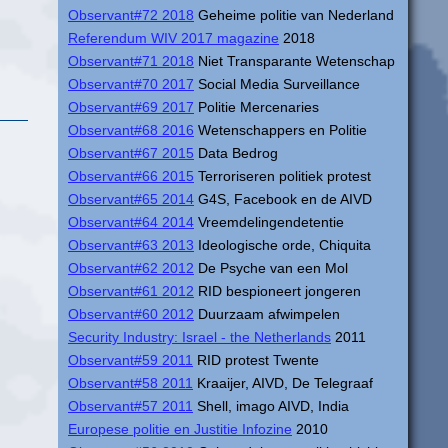
Observant#72 2018
Geheime politie van Nederland
Referendum WIV 2017 magazine
2018
Observant#71 2018
Niet Transparante Wetenschap
Observant#70 2017
Social Media Surveillance
Observant#69 2017
Politie Mercenaries
Observant#68 2016
Wetenschappers en Politie
Observant#67 2015
Data Bedrog
Observant#66 2015
Terroriseren politiek protest
Observant#65 2014
G4S, Facebook en de AIVD
Observant#64 2014
Vreemdelingendetentie
Observant#63 2013
Ideologische orde, Chiquita
Observant#62 2012
De Psyche van een Mol
Observant#61 2012
RID bespioneert jongeren
Observant#60 2012
Duurzaam afwimpelen
Security Industry: Israel - the Netherlands
2011
Observant#59 2011
RID protest Twente
Observant#58 2011
Kraaijer, AIVD, De Telegraaf
Observant#57 2011
Shell, imago AIVD, India
Europese politie en Justitie Infozine
2010