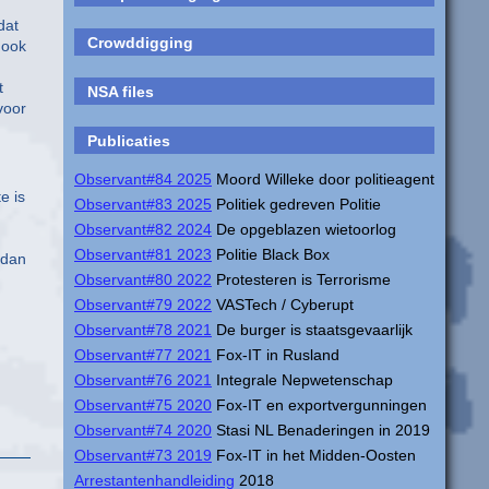
dat
Crowddigging
 ook
t
NSA files
voor
Publicaties
Observant#84 2025
Moord Willeke door politieagent
e is
Observant#83 2025
Politiek gedreven Politie
Observant#82 2024
De opgeblazen wietoorlog
Observant#81 2023
Politie Black Box
 dan
Observant#80 2022
Protesteren is Terrorisme
Observant#79 2022
VASTech / Cyberupt
d
Observant#78 2021
De burger is staatsgevaarlijk
Observant#77 2021
Fox-IT in Rusland
Observant#76 2021
Integrale Nepwetenschap
Observant#75 2020
Fox-IT en exportvergunningen
Observant#74 2020
Stasi NL Benaderingen in 2019
Observant#73 2019
Fox-IT in het Midden-Oosten
Arrestantenhandleiding
2018