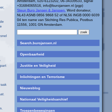
Amsterdam, 020-6123202, 06-34339533, signal
+31684065516, info@burojansen.nl (pgp)
er,
Steun Buro Jansen & Janssen.
Word donateur,
NL43 ASNB 0856 9868 52 of NL56 INGB 0000 6039
04 ten name van Stichting Res Publica, Postbus
 de
11556, 1001 GN Amsterdam.
de
 snel
Search.burojansen.nl
Openbaarheid
r
part
Justitie en Veiligheid
Inlichtingen en Terrorisme
raak
Nieuwsblog
at.
Nationaal Veiligheidsarchief
n.
Troepenbewegingen