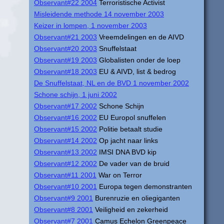
Observant#22 2004
Terroristische Activist
Misleidende methode 14 november 2003
Keizer in lompen, 1 november 2003
Observant#21 2003
Vreemdelingen en de AIVD
Observant#20 2003
Snuffelstaat
Observant#19 2003
Globalisten onder de loep
Observant#18 2003
EU & AIVD, list & bedrog
De Snuffelstaat, NL en de BVD 1 november 2002
Schone schijn, 1 juni 2002
Observant#17 2002
Schone Schijn
Observant#16 2002
EU Europol snuffelen
Observant#15 2002
Politie betaalt studie
Observant#14 2002
Op jacht naar links
Observant#13 2002
IMSI DNA BVD kip
Observant#12 2002
De vader van de bruid
Observant#11 2001
War on Terror
Observant#10 2001
Europa tegen demonstranten
Observant#9 2001
Burenruzie en oliegiganten
Observant#8 2001
Veiligheid en zekerheid
Observant#7 2001
Camus Echelon Greenpeace