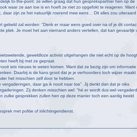
elijk to-the-point: ze willen graag dat hun gesprekspartner hen op de
e ook waar ze aan toe is en hoeft ze niet zo opgefokt te reageren. Want 
, daar zijn ze het natuurlijk roerend mee eens… Dit alles zou uiteraard
rt gebeld zal worden: “Denk er maar eens goed over na of je dit contac
e plek. Je moet het aan niemand anders vertellen, dat kan gevaarlijk 
nietswetende, geweldloze activist uitgehangen die niet echt op de hoogt
ten heeft hij met ze gepraat.
n nooit iets nieuws te weten komen. Want dat ze bezig zijn om informatie
en. Daarbij is de kans groot dat je je verhoorders toch wijzer maakt
onder het misschien zelf door te hebben.
vergaderingen, daar ga ik nooit naar toe”. Jij denkt dan dat je niks
ergaderingen. Zij denken misschien wel: “hé er wordt dus wel vergader
r van zulke gesprekken zullen hen op deze manier toch een aardig beeld
.
esprek met politie of inlichtingendienst.