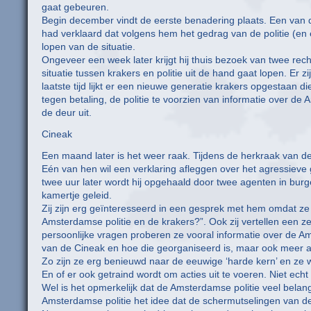
gaat gebeuren.
Begin december vindt de eerste benadering plaats. Een van de
had verklaard dat volgens hem het gedrag van de politie (en éé
lopen van de situatie.
Ongeveer een week later krijgt hij thuis bezoek van twee rec
situatie tussen krakers en politie uit de hand gaat lopen. Er 
laatste tijd lijkt er een nieuwe generatie krakers opgestaan 
tegen betaling, de politie te voorzien van informatie over 
de deur uit.
Cineak
Een maand later is het weer raak. Tijdens de herkraak van de
Eén van hen wil een verklaring afleggen over het agressieve 
twee uur later wordt hij opgehaald door twee agenten in bur
kamertje geleid.
Zij zijn erg geïnteresseerd in een gesprek met hem omdat z
Amsterdamse politie en de krakers?”. Ook zij vertellen een 
persoonlijke vragen proberen ze vooral informatie over de A
van de Cineak en hoe die georganiseerd is, maar ook meer a
Zo zijn ze erg benieuwd naar de eeuwige ‘harde kern’ en ze w
En of er ook getraind wordt om acties uit te voeren. Niet ec
Wel is het opmerkelijk dat de Amsterdamse politie veel belang
Amsterdamse politie het idee dat de schermutselingen van de 