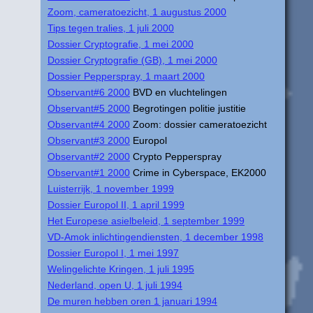
Zoom, cameratoezicht, 1 augustus 2000
Tips tegen tralies, 1 juli 2000
Dossier Cryptografie, 1 mei 2000
Dossier Cryptografie (GB), 1 mei 2000
Dossier Pepperspray, 1 maart 2000
Observant#6 2000
BVD en vluchtelingen
Observant#5 2000
Begrotingen politie justitie
Observant#4 2000
Zoom: dossier cameratoezicht
Observant#3 2000
Europol
Observant#2 2000
Crypto Pepperspray
Observant#1 2000
Crime in Cyberspace, EK2000
Luisterrijk, 1 november 1999
Dossier Europol II, 1 april 1999
Het Europese asielbeleid, 1 september 1999
VD-Amok inlichtingendiensten, 1 december 1998
Dossier Europol I, 1 mei 1997
Welingelichte Kringen, 1 juli 1995
Nederland, open U, 1 juli 1994
De muren hebben oren 1 januari 1994