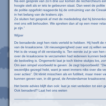
Na een gesprek van zo’n drie uur komen de rechercheurs eind
hoogte stelt als er iets te gebeuren staat. Dan weet de politi
de politie opgefokt reageerde bij de ontruiming van de Cineak
in het belang van de krakers zijn.
Ze sluiten het gesprek af met de mededeling dat hij binnenko
met ons wilt behouden. We spreken dan af op een meer relaxt
je zijn.”
Wijzer
De benaderde zegt hen niets verteld te hebben. Hij heeft de 
van de kraakscene. Uit nieuwsgierigheid over wat zij willen we
Het is de vraag of dit verstandig is. Ten eerste zul je van he
over de kraakscene te verzamelen had iedereen kunnen bedenk
de bedoeling is. Ongemerkt laat je toch kleine stukjes los, z
Om een simpel voorbeeld te geven. Je zegt bijvoorbeeld: “Die 
wezenlijks gezegd hebt, want je weet immers niks over die v
over acties”. Dit klinkt misschien als en futiliteit, maar mee
kunnen geven van, in dit geval, de Amsterdamse kraakscene
Het beste advies blijft dan ook: laat je niet verleiden tot een g
Ook benaderd? Laat het ons weten