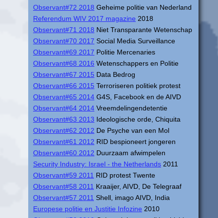
Observant#72 2018
Geheime politie van Nederland
Referendum WIV 2017 magazine
2018
Observant#71 2018
Niet Transparante Wetenschap
Observant#70 2017
Social Media Surveillance
Observant#69 2017
Politie Mercenaries
Observant#68 2016
Wetenschappers en Politie
Observant#67 2015
Data Bedrog
Observant#66 2015
Terroriseren politiek protest
Observant#65 2014
G4S, Facebook en de AIVD
Observant#64 2014
Vreemdelingendetentie
Observant#63 2013
Ideologische orde, Chiquita
Observant#62 2012
De Psyche van een Mol
Observant#61 2012
RID bespioneert jongeren
Observant#60 2012
Duurzaam afwimpelen
Security Industry: Israel - the Netherlands
2011
Observant#59 2011
RID protest Twente
Observant#58 2011
Kraaijer, AIVD, De Telegraaf
Observant#57 2011
Shell, imago AIVD, India
Europese politie en Justitie Infozine
2010