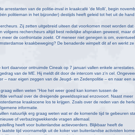
 arrestanten van de politie-inval in kraakcafé ‘de Molli’, begin novemb
n politieman in het bijzonder) destijds heeft geleid tot het uit de hand
hercheurs. Zij zetten uitgebreid uiteen dat voorkomen moet worden dat
zijn volgens rechercheurs altijd best redelijke afspraken geweest, maar 
die meer de confrontatie zoekt. Of meneer niet genegen is om, eventueel
de Amsterdamse kraakbeweging? De benaderde wimpelt dit af en werkt ze
 kort daarvoor ontruimde Cineak op 7 januari vallen enkele arrestaties.
gedrag van de ME. Hij meldt dit door de intercom van z’n cel. Ongevee
ger – naar eigen zeggen van de Jeugd- en Zedenpolitie – en naar een a
e graag willen weten “Hoe het weer goed kan komen tussen de
zelfde verhaal over de dreigende geweldsspiraal enzovoort. Naast meer
msterdamse kraakscene los te krijgen. Zoals over de reden van de herk
lgemene informatie.
illen natuurlijk erg graag weten wat er de komende tijd te gebeuren sta
ht nieuwe of verbazingwekkende vragen allemaal.
stelling heeft voor buitenlandse actievoerders. Blijkbaar heeft de
laatste tijd voornamelijk uit de koker van buitenlandse activisten kome