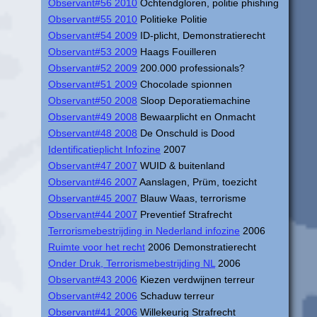
Observant#56 2010
Ochtendgloren, politie phishing
Observant#55 2010
Politieke Politie
Observant#54 2009
ID-plicht, Demonstratierecht
Observant#53 2009
Haags Fouilleren
Observant#52 2009
200.000 professionals?
Observant#51 2009
Chocolade spionnen
Observant#50 2008
Sloop Deporatiemachine
Observant#49 2008
Bewaarplicht en Onmacht
Observant#48 2008
De Onschuld is Dood
Identificatieplicht Infozine
2007
Observant#47 2007
WUID & buitenland
Observant#46 2007
Aanslagen, Prüm, toezicht
Observant#45 2007
Blauw Waas, terrorisme
Observant#44 2007
Preventief Strafrecht
Terrorismebestrijding in Nederland infozine
2006
Ruimte voor het recht
2006 Demonstratierecht
Onder Druk, Terrorismebestrijding NL
2006
Observant#43 2006
Kiezen verdwijnen terreur
Observant#42 2006
Schaduw terreur
Observant#41 2006
Willekeurig Strafrecht