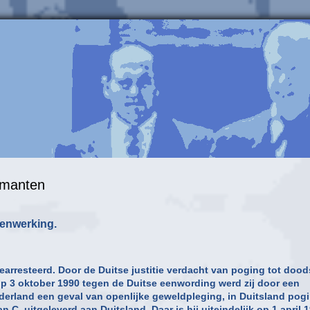
rmanten
menwerking.
arresteerd. Door de Duitse justitie verdacht van poging tot dood
op 3 oktober 1990 tegen de Duitse eenwording werd zij door een
derland een geval van openlijke geweldpleging, in Duitsland pog
C. uitgeleverd aan Duitsland. Daar is hij uiteindelijk op 1 april 