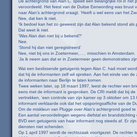
De achtergrond van Alan C. speelt een belangrijke rol in het
veroordeeld. Het feest van de Duitse Eenwording was bruut ver
naar Alan’s achtergrond vraagt. ‘Heeft u wel eens van het Zw
Nee, dat ken ik niet.
‘Ik bedoel kan het zo geweest zijn dat Alan bekend stond als p
Dat weet ik niet.
‘Was Alan dan niet bij u bekend?’
Nee.
‘Stond hij dan niet geregistreerd’
Nee, niet bij ons in Zoetermeer,….. misschien in Amsterdam.
‘Ja ik neem aan dat er in Zoetermeer geen demonstraties zij
Wat een beslissende getuigenis tegen Alan C. had moet worden
dat hij de informanten zelf wil spreken. Aan het einde van de
de informanten naar Berlijn te laten komen.
Twee weken later, op 18 maart 1997, leest de rechter een brie
eens met de informant is gesproken. De CRI meldt dat bij de
vertrekken, ‘een controle van zijn kamer op 3 oktober om 13
informant verklaarde ook dat het opsporingsaffiche van de Du
Om de miskleun van Plugge over Alan’s achtergrond goed te m
Een aantal veroordelingen wegens diefstal en brandstichting 
BVD een getuigenis van haar informant nog steeds af. Er zijn
diensten niet schenden.
Op 1 april 1997 wordt de rechtszaak voortgezet. De rechter lee