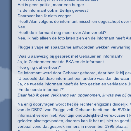
Het is geen politie, maar een burger.
‘Is de informant ook in Berlijn geweest’
Daarover kan ik niets zeggen.
‘Heeft Alan volgens de informant misschien opgeschept over
Nee.
‘Heeft de informant nog meer over Alan verteld?’
Nee, ik heb alleen de foto laten zien en de informant heeft A
Plugge’s vage en spaarzame antwoorden wekken verwarring.
‘Was u aanwezig bij gesprek met Gebauer en informant?
Ja, in Zoetermeer met de BKA en de informant.
‘Hoe ging dat verhoor?’
De informant werd door Gebauer gehoord, daar ben ik bij gew
‘U bedoeld dat deze informant een andere was dan die waar 
Ja, de tweede informant heeft de foto gezien en verklaarde 
‘En de eerste informant?’
Daar heb ik geen verklaring van opgenomen, ik was wel bij 
Na enig doorvragen wordt het de rechter enigszins duidelijk
van de DBRZ, van Plugge zelf. Gebauer heeft met de BVD-inf
informant verder niet. Voor zijn onduidelijkheid verexcuseert
geleden plaatsgevonden, daarom kan ik het mij niet zo goed
verbaal vond dat gesprek immers in november 1995 plaats.