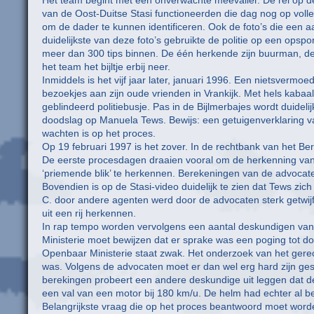
van de Oost-Duitse Stasi functioneerden die dag nog op volle 
om de dader te kunnen identificeren. Ook de foto’s die een 
duidelijkste van deze foto’s gebruikte de politie op een op
meer dan 300 tips binnen. De één herkende zijn buurman, de
het team het bijltje erbij neer.
Inmiddels is het vijf jaar later, januari 1996. Een nietsvermo
bezoekjes aan zijn oude vrienden in Vrankijk. Met hels kabaal 
geblindeerd politiebusje. Pas in de Bijlmerbajes wordt duideli
doodslag op Manuela Tews. Bewijs: een getuigenverklaring van
wachten is op het proces.
Op 19 februari 1997 is het zover. In de rechtbank van het Berli
De eerste procesdagen draaien vooral om de herkenning van 
‘priemende blik’ te herkennen. Berekeningen van de advocate
Bovendien is op de Stasi-video duidelijk te zien dat Tews zic
C. door andere agenten werd door de advocaten sterk getwij
uit een rij herkennen.
In rap tempo worden vervolgens een aantal deskundigen van
Ministerie moet bewijzen dat er sprake was een poging tot d
Openbaar Ministerie staat zwak. Het onderzoek van het gerech
was. Volgens de advocaten moet er dan wel erg hard zijn gesl
berekingen probeert een andere deskundige uit leggen dat de
een val van een motor bij 180 km/u. De helm had echter al be
Belangrijkste vraag die op het proces beantwoord moet worden 