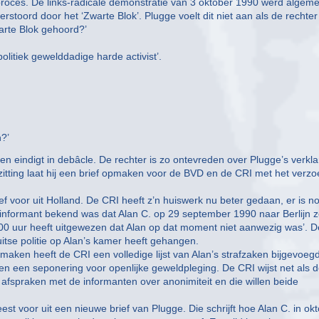
 proces. De links-radicale demonstratie van 3 oktober 1990 werd algem
stoord door het ‘Zwarte Blok’. Plugge voelt dit niet aan als de rechter
arte Blok gehoord?’
olitiek gewelddadige harde activist’.
n?’
 eindigt in debâcle. De rechter is zo ontevreden over Plugge’s verkla
 zitting laat hij een brief opmaken voor de BVD en de CRI met het verzo
f voor uit Holland. De CRI heeft z’n huiswerk nu beter gedaan, er is n
 informant bekend was dat Alan C. op 29 september 1990 naar Berlijn 
.00 uur heeft uitgewezen dat Alan op dat moment niet aanwezig was’. D
itse politie op Alan’s kamer heeft gehangen.
aken heeft de CRI een volledige lijst van Alan’s strafzaken bijgevoegd
en een seponering voor openlijke geweldpleging. De CRI wijst net als 
 afspraken met de informanten over anonimiteit en die willen beide
st voor uit een nieuwe brief van Plugge. Die schrijft hoe Alan C. in ok