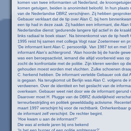
komen van twee informanten uit Nederland, de kroongetuigen v
komen getuigen, beiden is anonimiteit beloofd. In hun plaats
van de Nederlandse DBRZ verschijnen. Zij hebben gesproke
Gebauer verklaart dat de tip over Alan C. bij hem binnenkwa
een tip had in deze zaak. Zij hadden een informant, die Alan
Nederlandse dienst ‘gedurende langere tijd actief in de kraa
links radiaal te boek staan’. Na binnenkomst van de tip h
1995 reist hij samen met collega Vogt naar Zoetermeer en pr
‘De informant kent Alan C. persoonlijk. Van 1987 tot en met 
informant Alan’s achtergrond. ‘Alan hoorde bij de harde gew
was een beroepsactivist, iemand die altijd voorbereid was op g
zocht de konfrontatie met de politie. Zijn kleren werden op d
gehouden moest worden met vluchten. Zulke schoenen draagt 
C. herkend hebben. De informant vertelde Gebauer ook dat Al
is gegaan. Na terugkomst uit Berlijn was Alan C. volgens de
verdwenen. Over de identiteit en het geslacht van de informa
overkwam. Gebauer weet niet door wie de informant gerund 
Daarover moet H. Plugge van de DBRZ duidelijkheid verschaf
terreurbestrijding en politiek gewelddadig activisme. Recent
maart 1997 verschijnt hij voor de rechtbank. Onherkenbaar ge
de informant zelf verschijnt. De rechter begint.
‘Hoe kwam u aan de informant?’
Die was al enkele jaren bij ons bekend
‘Is het een burger of een politie ambtenaar?’