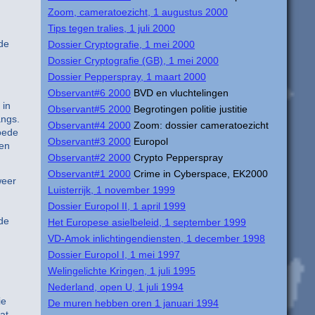
Zoom, cameratoezicht, 1 augustus 2000
Tips tegen tralies, 1 juli 2000
de
Dossier Cryptografie, 1 mei 2000
Dossier Cryptografie (GB), 1 mei 2000
Dossier Pepperspray, 1 maart 2000
Observant#6 2000
BVD en vluchtelingen
 in
Observant#5 2000
Begrotingen politie justitie
angs.
Observant#4 2000
Zoom: dossier cameratoezicht
goede
Observant#3 2000
Europol
gen
Observant#2 2000
Crypto Pepperspray
Observant#1 2000
Crime in Cyberspace, EK2000
weer
Luisterrijk, 1 november 1999
Dossier Europol II, 1 april 1999
de
Het Europese asielbeleid, 1 september 1999
VD-Amok inlichtingendiensten, 1 december 1998
Dossier Europol I, 1 mei 1997
Welingelichte Kringen, 1 juli 1995
Nederland, open U, 1 juli 1994
ie
De muren hebben oren 1 januari 1994
at