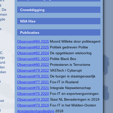
g
. De
Crowddigging
wamen
egde
NSA files
e
Publicaties
Observant#84 2025
Moord Willeke door politieagent
Observant#83 2025
Politiek gedreven Politie
 C.
Observant#82 2024
De opgeblazen wietoorlog
ijn
Observant#81 2023
Politie Black Box
urd.
Observant#80 2022
Protesteren is Terrorisme
lan
Observant#79 2022
VASTech / Cyberupt
 dan
Observant#78 2021
De burger is staatsgevaarlijk
r
Observant#77 2021
Fox-IT in Rusland
Observant#76 2021
Integrale Nepwetenschap
Observant#75 2020
Fox-IT en exportvergunningen
Observant#74 2020
Stasi NL Benaderingen in 2019
met
Observant#73 2019
Fox-IT in het Midden-Oosten
t
Arrestantenhandleiding
2018