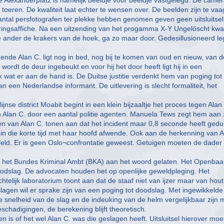
toeren. De kwaliteit laat echter te wensen over. De beelden zijn te vaa
aantal persfotografen ter plekke hebben genomen geven geen uitsluitsel
sporingsaffiche. Na een uitzending van het progamma X-Y Ungelöscht k
 ander de krakers van de hoek, ga zo maar door. Gedesillusioneerd l
edende Alan C. ligt nog in bed, nog bij te komen van oud en nieuw, van d
wordt de deur ingebeukt en voor hij het door heeft ligt hij in een
jk wat er aan de hand is. De Duitse justitie verdenkt hem van poging tot
 een Nederlandse informant. De uitlevering is slecht formaliteit, het
jnse district Moabit begint in een klein bijzaaltje het proces tegen Alan
Alan C. door een aantal politie agenten. Manuela Tews zegt hem aan z
n van Alan C. tonen aan dat het incident maar 0,8 seconde heeft gedu
h in die korte tijd met haar hoofd afwende. Ook aan de herkenning van A
feld. Er is geen Oslo¬confrontatie geweest. Getuigen moeten de dader
 het Bundes Kriminal Ambt (BKA) aan het woord gelaten. Het Openbaa
oodslag. De advocaten houden het op openlijke geweldpleging. Het
telijk laboratorium toont aan dat de staaf niet van ijzer maar van hout
agen wil er sprake zijn van een poging tot doodslag. Met ingewikkelde
 snelheid van de slag en de indeuking van de helm vergelijkbaar zijn 
schadigingen, de berekening blijft theoretisch.
is of het wel Alan C. was die geslagen heeft. Uitsluitsel hierover moe