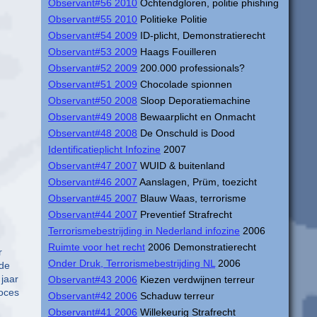
Observant#56 2010
Ochtendgloren, politie phishing
Observant#55 2010
Politieke Politie
Observant#54 2009
ID-plicht, Demonstratierecht
Observant#53 2009
Haags Fouilleren
Observant#52 2009
200.000 professionals?
Observant#51 2009
Chocolade spionnen
Observant#50 2008
Sloop Deporatiemachine
Observant#49 2008
Bewaarplicht en Onmacht
Observant#48 2008
De Onschuld is Dood
Identificatieplicht Infozine
2007
Observant#47 2007
WUID & buitenland
Observant#46 2007
Aanslagen, Prüm, toezicht
Observant#45 2007
Blauw Waas, terrorisme
Observant#44 2007
Preventief Strafrecht
Terrorismebestrijding in Nederland infozine
2006
Ruimte voor het recht
2006 Demonstratierecht
r
Onder Druk, Terrorismebestrijding NL
2006
nde
 jaar
Observant#43 2006
Kiezen verdwijnen terreur
roces
Observant#42 2006
Schaduw terreur
Observant#41 2006
Willekeurig Strafrecht