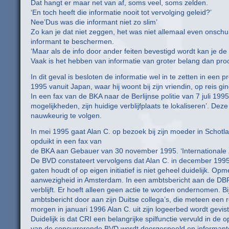
Dat hangt er maar net van af, soms veel, soms zelden.
‘En toch heeft die informatie nooit tot vervolging geleid?’
Nee’Dus was die informant niet zo slim’
Zo kan je dat niet zeggen, het was niet allemaal even onsch
informant te beschermen.
‘Maar als de info door ander feiten bevestigd wordt kan je d
Vaak is het hebben van informatie van groter belang dan pro
In dit geval is besloten de informatie wel in te zetten in een
1995 vanuit Japan, waar hij woont bij zijn vriendin, op reis 
In een fax van de BKA naar de Berlijnse politie van 7 juli 199
mogelijkheden, zijn huidige verblijfplaats te lokaliseren’. D
nauwkeurig te volgen.
In mei 1995 gaat Alan C. op bezoek bij zijn moeder in Schotl
opduikt in een fax van
de BKA aan Gebauer van 30 november 1995. ‘Internationale 
De BVD constateert vervolgens dat Alan C. in december 1995
gaten houdt of op eigen initiatief is niet geheel duidelijk. 
aanwezigheid in Amsterdam. In een ambtsbericht aan de DBR
verblijft. Er hoeft alleen geen actie te worden ondernomen. 
ambtsbericht door aan zijn Duitse collega’s, die meteen een
morgen in januari 1996 Alan C. uit zijn logeerbed wordt gevist
Duidelijk is dat CRI een belangrijke spilfunctie vervuld in de
van de concurrerende BVD wordt doorgespeeld en informanten