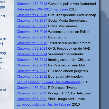
niet
Observant#72 2018
Geheime politie van Nederland
ugge
Referendum WIV 2017 magazine
2018
Observant#71 2018
Niet Transparante Wetenschap
enst
Observant#70 2017
Social Media Surveillance
Observant#69 2017
Politie Mercenaries
r
Observant#68 2016
Wetenschappers en Politie
Observant#67 2015
Data Bedrog
an de
Observant#66 2015
Terroriseren politiek protest
ij
Observant#65 2014
G4S, Facebook en de AIVD
ning
Observant#64 2014
Vreemdelingendetentie
lan
Observant#63 2013
Ideologische orde, Chiquita
ijn
Observant#62 2012
De Psyche van een Mol
j
Observant#61 2012
RID bespioneert jongeren
Observant#60 2012
Duurzaam afwimpelen
Security Industry: Israel - the Netherlands
2011
 3
Observant#59 2011
RID protest Twente
t of
Observant#58 2011
Kraaijer, AIVD, De Telegraaf
Observant#57 2011
Shell, imago AIVD, India
Europese politie en Justitie Infozine
2010