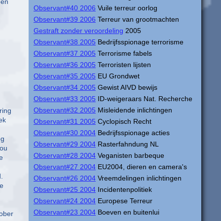
een
Observant#40 2006
Vuile terreur oorlog
Observant#39 2006
Terreur van grootmachten
Gestraft zonder veroordeling
2005
Observant#38 2005
Bedrijfsspionage terrorisme
Observant#37 2005
Terrorisme fabels
Observant#36 2005
Terroristen lijsten
Observant#35 2005
EU Grondwet
Observant#34 2005
Gewist AIVD bewijs
Observant#33 2005
ID-weigeraars Nat. Recherche
Observant#32 2005
Misleidende inlichtingen
ring
ek
Observant#31 2005
Cyclopisch Recht
Observant#30 2004
Bedrijfsspionage acties
og
Observant#29 2004
Rasterfahndung NL
zou
Observant#28 2004
Veganisten barbeque
e
Observant#27 2004
EU2004, dieren en camera's
.
Observant#26 2004
Vreemdelingen inlichtingen
de
Observant#25 2004
Incidentenpolitiek
Observant#24 2004
Europese Terreur
Observant#23 2004
Boeven en buitenlui
tober