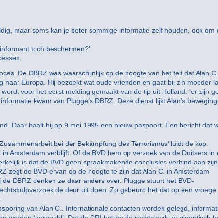
uldig, maar soms kan je beter sommige informatie zelf houden, ook om 
e informant toch beschermen?’
cessen.
 proces. De DBRZ was waarschijnlijk op de hoogte van het feit dat Alan C.
ging naar Europa. Hij bezoekt wat oude vrienden en gaat bij z’n moeder l
5 wordt voor het eerst melding gemaakt van de tip uit Holland: ‘er zijn 
eze informatie kwam van Plugge’s DBRZ. Deze dienst lijkt Alan’s bewegin
and. Daar haalt hij op 9 mei 1995 een nieuw paspoort. Een bericht dat 
Zusammenarbeit bei der Bekämpfung des Terrorismus’ luidt de kop.
 in Amsterdam verblijft. Of de BVD hem op verzoek van de Duitsers in 
Opmerkelijk is dat de BVD geen spraakmakende conclusies verbind aan zijn
Z zegt de BVD ervan op de hoogte te zijn dat Alan C. in Amsterdam
Bij de DBRZ denken ze daar anders over. Plugge stuurt het BVD-
 rechtshulpverzoek de deur uit doen. Zo gebeurd het dat op een vroege
.
 opsporing van Alan C.. Internationale contacten worden gelegd, informat
 worden ‘geregeld’. Dat de CRI het op de rechtszaak zo gigantisch la