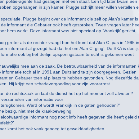
 een politie-agente had geslagen met een staaf. Een tijd later kwam een
bben opgehangen in zijn kamer. Plugge schrijft meer willen vertellen 
speculatie. Plugge begint over de informant die zelf op Alan’s kamer is
 de informant die Gebauer ook heeft gesproken. Twee vragen later hee
oor hem werkt. Deze informant was niet speciaal op ‘Vrankrijk’ gericht,
og groter als de rechter vraagt hoe het komt dat Alan C. pas in 1995 i
een informant al gezegd had dat het om Alan C. ging’. De BKA is destij
informatie ook bij het Berlijn opsporingsteam terecht is gekomen weet
kt nauwelijks mee aan de zaak. De betrouwbaarheid van de informanten 
ste informatie toch al in 1991 aan Duitsland te zijn doorgegeven. Gezien
ormant en Gebauer toen al p laats te hebben gevonden. Nog diezelfde d
ken. Hij krijgt een schadevergoeding voor zijn voorarrest.
 de rechtszaak en laat de dienst het op het moment zelf afweten?
t verzamelen van informatie voor
p terugkomen. Werd of wordt Vrankrijk in de gaten gehouden?’
ene bezig, niet met de kraakbeweging.
eloofwaardige informant nog nooit info heeft gegeven die heeft geleid 
mfeldt?’
, daar komt het ook vaak genoeg tot gewelddadigheden.