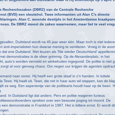
ere Recherchezaken (DBRZ) van de Centrale Recherche
nst (BVD) een sleutelrol. Twee informanten uit Alan C’s directe
rklaringen. Alan C. woonde destijds in het Amsterdamse kraakpan
proces. De DBRZ moest de zaken waarnemen, maar liet te veel vra
 gevallen, Duitsland wordt na 45 jaar weer één. Maar toch is niet ieder
en anti-imperialisten hun dwarse mening te ventileren. Vroeg in de avo
 dat ene Duitsland. Met leuzen als ‘Nie wieder Deutschland’ appelleren 
1 mei demonstraties is de sfeer grimmig. Op de Alexanderplatz, in het
t, auto’s worden vernield en winkelruiten ingegooid. De politie is niet 
d zorgt al voor genoeg chaos. Om negen uur krijgen de agenten opdrac
iemand naar voren. Hij heeft een grote staaf in z’n handen. In luttele
 Tews. Hij haalt uit. Tews, die net in haar auto wil stappen, kan de kla
jdt ze weg. Een asperientje van de politiearts houdt haar op de been. 
g.
nd. In Duitsland ligt dat anders. Pers en politie reageren furieus.
Politiewoordvoerders spreken over een bewuste poging tot moord. De
een demonstratie in Frankfurt in 1987. Het is bittere ernst. Er wordt di
angen.
 Alexanderplatz is namelijk beeldje voor beeldje vastgelegd. De camer