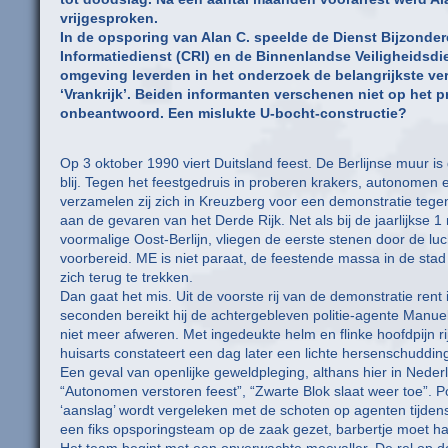
vrijgesproken.
In de opsporing van Alan C. speelde de Dienst Bijzond
Informatiedienst (CRI) en de Binnenlandse Veiligheidsdie
omgeving leverden in het onderzoek de belangrijkste ve
‘Vrankrijk’. Beiden informanten verschenen niet op het 
onbeantwoord. Een mislukte U-bocht-constructie?
Op 3 oktober 1990 viert Duitsland feest. De Berlijnse muur is
blij. Tegen het feestgedruis in proberen krakers, autonomen 
verzamelen zij zich in Kreuzberg voor een demonstratie tegen
aan de gevaren van het Derde Rijk. Net als bij de jaarlijkse 
voormalige Oost-Berlijn, vliegen de eerste stenen door de luch
voorbereid. ME is niet paraat, de feestende massa in de sta
zich terug te trekken.
Dan gaat het mis. Uit de voorste rij van de demonstratie rent 
seconden bereikt hij de achtergebleven politie-agente Manuela
niet meer afweren. Met ingedeukte helm en flinke hoofdpijn ri
huisarts constateert een dag later een lichte hersenschuddin
Een geval van openlijke geweldpleging, althans hier in Nederla
“Autonomen verstoren feest”, “Zwarte Blok slaat weer toe”. 
‘aanslag’ wordt vergeleken met de schoten op agenten tijdens 
een fiks opsporingsteam op de zaak gezet, barbertje moet h
Het team begint met een onverwachte meevaller. De rel op de