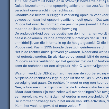
1990 terugkwam uit Berlijn en in ‘Vrankrijk’ beweerde dat hij
Duitse bezoeker met het opsporingsaffiche en dat zou Alan he
verschijnt onverwacht in de rechtszaal.
Ondanks die belofte is Plugge’s verklaring opnieuw voer voor 
geweest en daar het opsporingsaffiche heeft gezien. Dat was
Plugge het over de informant die pas drie jaar (vanaf 1994) v
maar op de links-terroristische beweging.
De onduidelijkheid over de positie van de informanten wordt n
beeld is gekomen. Plugge antwoordt nuchtertjes dat ‘in 1991 
onmiddellijk van die informatie op de hoogte gesteld. Of die 
Plugge niet. Pas in 1995 toonde deze zich geïnteresseerd.
Het is de rechter duidelijk teveel geworden. Nederland wer
niet getoetst worden. En als klap op de vuurpijl blijkt de eer
Plugge’s eerste verklaring lijkt het gesprek met de BVD-inf
komt de rechtbank tot een uitspraak. Alan C. wordt vrijgespro
Waarom werkt de DBRZ zo hard mee aan de voorbereiding van
Al tijdens de rechtszaak legt Plugge uit dat de DBRZ vaak he
vervolging laat gaan. De rechter: ‘Ik moet er nog een keer o
Nee, ik hou me in het bijzonder met de linksterroristische sc
‘Maar daarbinnen zijn toch zeker wel overlappingen? Als uw g
een vervolging, werkt hij dan niet eerder in een onschuldig U
De informant beweegt zich in het milieu van links activisten
‘Komt het vaak tot geweld of maar zelden?’