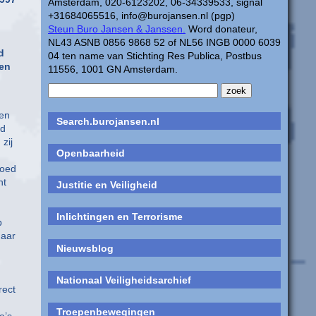
Amsterdam, 020-6123202, 06-34339533, signal
+31684065516, info@burojansen.nl (pgp)
Steun Buro Jansen & Janssen.
Word donateur,
NL43 ASNB 0856 9868 52 of NL56 INGB 0000 6039
d
04 ten name van Stichting Res Publica, Postbus
gen
11556, 1001 GN Amsterdam.
een
Search.burojansen.nl
nd
zij
Openbaarheid
goed
ht
Justitie en Veiligheid
Inlichtingen en Terrorisme
p
Haar
Nieuwsblog
Nationaal Veiligheidsarchief
rect
Troepenbewegingen
a’s