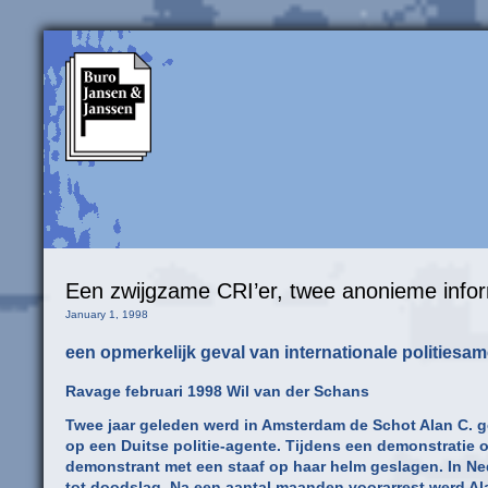
Een zwijgzame CRI’er, twee anonieme info
January 1, 1998
een opmerkelijk geval van internationale politiesa
Ravage februari 1998 Wil van der Schans
Twee jaar geleden werd in Amsterdam de Schot Alan C. ge
op een Duitse politie-agente. Tijdens een demonstratie 
demonstrant met een staaf op haar helm geslagen. In Ne
tot doodslag. Na een aantal maanden voorarrest werd Alan 