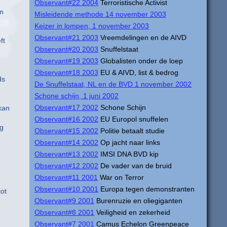
Observant#22 2004
Terroristische Activist
en
Misleidende methode 14 november 2003
Keizer in lompen, 1 november 2003
Observant#21 2003
Vreemdelingen en de AIVD
ft
Observant#20 2003
Snuffelstaat
Observant#19 2003
Globalisten onder de loep
n
Observant#18 2003
EU & AIVD, list & bedrog
ds
De Snuffelstaat, NL en de BVD 1 november 2002
Schone schijn, 1 juni 2002
Observant#17 2002
Schone Schijn
kan
Observant#16 2002
EU Europol snuffelen
ag
Observant#15 2002
Politie betaalt studie
Observant#14 2002
Op jacht naar links
Observant#13 2002
IMSI DNA BVD kip
Observant#12 2002
De vader van de bruid
Observant#11 2001
War on Terror
Observant#10 2001
Europa tegen demonstranten
tot
Observant#9 2001
Burenruzie en oliegiganten
Observant#8 2001
Veiligheid en zekerheid
Observant#7 2001
Camus Echelon Greenpeace