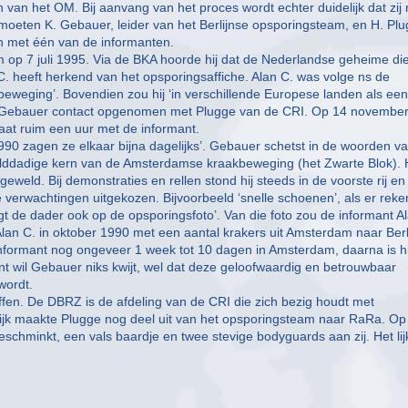
an het OM. Bij aanvang van het proces wordt echter duidelijk dat zij 
 moeten K. Gebauer, leider van het Berlijnse opsporingsteam, en H. Pl
n met één van de informanten.
m op 7 juli 1995. Via de BKA hoorde hij dat de Nederlandse geheime di
 C. heeft herkend van het opsporingsaffiche. Alan C. was volge ns de
kbeweging’. Bovendien zou hij ‘in verschillende Europese landen als een
eeft Gebauer contact opgenomen met Plugge van de CRI. Op 14 novembe
aat ruim een uur met de informant.
1990 zagen ze elkaar bijna dagelijks’. Gebauer schetst in de woorden v
elddadige kern van de Amsterdamse kraakbeweging (het Zwarte Blok). H
eweld. Bij demonstraties en rellen stond hij steeds in de voorste rij en
ie verwachtingen uitgekozen. Bijvoorbeeld ‘snelle schoenen’, als er reke
de dader ook op de opsporingsfoto’. Van die foto zou de informant A
an C. in oktober 1990 met een aantal krakers uit Amsterdam naar Berl
 informant nog ongeveer 1 week tot 10 dagen in Amsterdam, daarna is hi
nt wil Gebauer niks kwijt, wel dat deze geloofwaardig en betrouwbaar
wordt.
fen. De DBRZ is de afdeling van de CRI die zich bezig houdt met
elijk maakte Plugge nog deel uit van het opsporingsteam naar RaRa. Op
schminkt, een vals baardje en twee stevige bodyguards aan zij. Het lijk