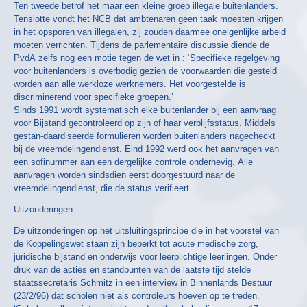
Ten tweede betrof het maar een kleine groep illegale buitenlanders.
Tenslotte vondt het NCB dat ambtenaren geen taak moesten krijgen
in het opsporen van illegalen, zij zouden daarmee oneigenlijke arbeid
moeten verrichten. Tijdens de parlementaire discussie diende de
PvdA zelfs nog een motie tegen de wet in : ‘Specifieke regelgeving
voor buitenlanders is overbodig gezien de voorwaarden die gesteld
worden aan alle werkloze werknemers. Het voorgestelde is
discriminerend voor specifieke groepen.’
Sinds 1991 wordt systematisch elke buitenlander bij een aanvraag
voor Bijstand gecontroleerd op zijn of haar verblijfsstatus. Middels
gestan-daardiseerde formulieren worden buitenlanders nagecheckt
bij de vreemdelingendienst. Eind 1992 werd ook het aanvragen van
een sofinummer aan een dergelijke controle onderhevig. Alle
aanvragen worden sindsdien eerst doorgestuurd naar de
vreemdelingendienst, die de status verifieert.
Uitzonderingen
De uitzonderingen op het uitsluitingsprincipe die in het voorstel van
de Koppelingswet staan zijn beperkt tot acute medische zorg,
juridische bijstand en onderwijs voor leerplichtige leerlingen. Onder
druk van de acties en standpunten van de laatste tijd stelde
staatssecretaris Schmitz in een interview in Binnenlands Bestuur
(23/2/96) dat scholen niet als controleurs hoeven op te treden.