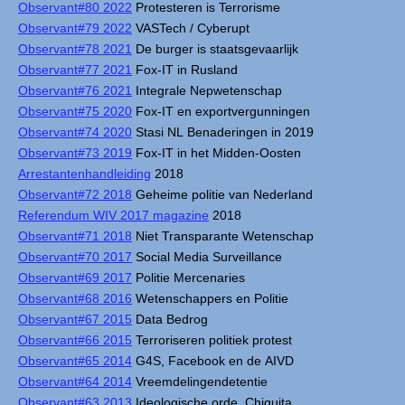
Observant#80 2022
Protesteren is Terrorisme
Observant#79 2022
VASTech / Cyberupt
Observant#78 2021
De burger is staatsgevaarlijk
Observant#77 2021
Fox-IT in Rusland
Observant#76 2021
Integrale Nepwetenschap
Observant#75 2020
Fox-IT en exportvergunningen
Observant#74 2020
Stasi NL Benaderingen in 2019
Observant#73 2019
Fox-IT in het Midden-Oosten
Arrestantenhandleiding
2018
Observant#72 2018
Geheime politie van Nederland
Referendum WIV 2017 magazine
2018
Observant#71 2018
Niet Transparante Wetenschap
Observant#70 2017
Social Media Surveillance
Observant#69 2017
Politie Mercenaries
Observant#68 2016
Wetenschappers en Politie
Observant#67 2015
Data Bedrog
Observant#66 2015
Terroriseren politiek protest
Observant#65 2014
G4S, Facebook en de AIVD
Observant#64 2014
Vreemdelingendetentie
Observant#63 2013
Ideologische orde, Chiquita