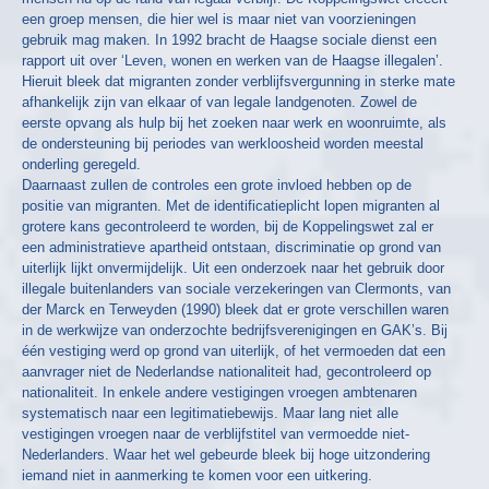
een groep mensen, die hier wel is maar niet van voorzieningen
gebruik mag maken. In 1992 bracht de Haagse sociale dienst een
rapport uit over ‘Leven, wonen en werken van de Haagse illegalen’.
Hieruit bleek dat migranten zonder verblijfsvergunning in sterke mate
afhankelijk zijn van elkaar of van legale landgenoten. Zowel de
eerste opvang als hulp bij het zoeken naar werk en woonruimte, als
de ondersteuning bij periodes van werkloosheid worden meestal
onderling geregeld.
Daarnaast zullen de controles een grote invloed hebben op de
positie van migranten. Met de identificatieplicht lopen migranten al
grotere kans gecontroleerd te worden, bij de Koppelingswet zal er
een administratieve apartheid ontstaan, discriminatie op grond van
uiterlijk lijkt onvermijdelijk. Uit een onderzoek naar het gebruik door
illegale buitenlanders van sociale verzekeringen van Clermonts, van
der Marck en Terweyden (1990) bleek dat er grote verschillen waren
in de werkwijze van onderzochte bedrijfsverenigingen en GAK’s. Bij
één vestiging werd op grond van uiterlijk, of het vermoeden dat een
aanvrager niet de Nederlandse nationaliteit had, gecontroleerd op
nationaliteit. In enkele andere vestigingen vroegen ambtenaren
systematisch naar een legitimatiebewijs. Maar lang niet alle
vestigingen vroegen naar de verblijfstitel van vermoedde niet-
Nederlanders. Waar het wel gebeurde bleek bij hoge uitzondering
iemand niet in aanmerking te komen voor een uitkering.