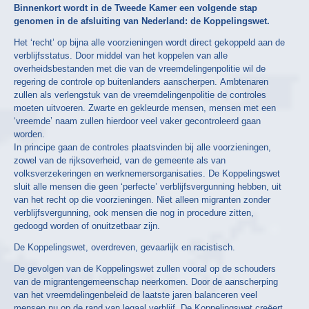
Binnenkort wordt in de Tweede Kamer een volgende stap
genomen in de afsluiting van Nederland: de Koppelingswet.
Het ‘recht’ op bijna alle voorzieningen wordt direct gekoppeld aan de
verblijfsstatus. Door middel van het koppelen van alle
overheidsbestanden met die van de vreemdelingenpolitie wil de
regering de controle op buitenlanders aanscherpen. Ambtenaren
zullen als verlengstuk van de vreemdelingenpolitie de controles
moeten uitvoeren. Zwarte en gekleurde mensen, mensen met een
‘vreemde’ naam zullen hierdoor veel vaker gecontroleerd gaan
worden.
In principe gaan de controles plaatsvinden bij alle voorzieningen,
zowel van de rijksoverheid, van de gemeente als van
volksverzekeringen en werknemersorganisaties. De Koppelingswet
sluit alle mensen die geen ‘perfecte’ verblijfsvergunning hebben, uit
van het recht op die voorzieningen. Niet alleen migranten zonder
verblijfsvergunning, ook mensen die nog in procedure zitten,
gedoogd worden of onuitzetbaar zijn.
De Koppelingswet, overdreven, gevaarlijk en racistisch.
De gevolgen van de Koppelingswet zullen vooral op de schouders
van de migrantengemeenschap neerkomen. Door de aanscherping
van het vreemdelingenbeleid de laatste jaren balanceren veel
mensen nu op de rand van legaal verblijf. De Koppelingswet creëert