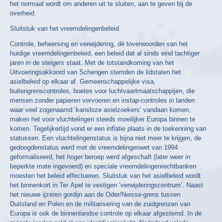
het normaal wordt om anderen uit te sluiten, aan te geven bij de
overheid.
Sluitstuk van het vreemdelingenbeleid
Controle, beheersing en verwijdering, dè toverwoorden van het
huidige vreemdelingenbeleid, een beleid dat al sinds eind tachtiger
jaren in de steigers staat. Met de totstandkoming van het
Uitvoeringsakkoord van Schengen stemden de lidstaten het
asielbeleid op elkaar af. Gemeenschappelijke visa,
buitengrenscontroles, boetes voor luchtvaartmaatschappijen, die
mensen zonder papieren vervoeren en instap-controles in landen
waar veel zogenaamd ‘kansloze asielzoekers’ vandaan komen,
maken het voor vluchtelingen steeds moeilijker Europa binnen te
komen. Tegelijkertijd vond er een inflatie plaats in de toekenning van
statussen. Een vluchtelingenstatus is bijna niet meer te krijgen, de
gedoogdenstatus werd met de vreemdelingenwet van 1994
geformaliseerd, het hoger beroep werd afgeschaft (later weer in
beperkte mate ingevoerd) en speciale vreemdelingenrechtbanken
moesten het beleid effectueren. Sluitstuk van het asielbeleid wordt
het binnenkort in Ter Apel te vestigen ‘verwijderingscentrum’. Naast
het nieuwe ijzeren gordijn aan de Oder/Neisse-grens tussen
Duitsland en Polen en de militarisering van de zuidgrenzen van
Europa is ook de binnenlandse controle op elkaar afgestemd. In de