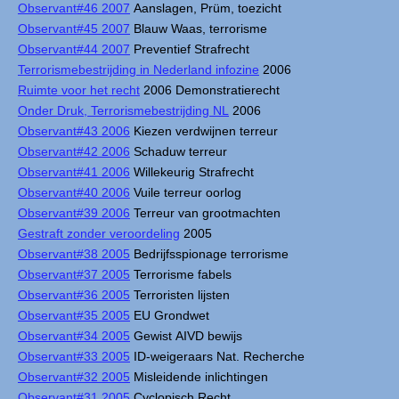
Observant#46 2007
Aanslagen, Prüm, toezicht
Observant#45 2007
Blauw Waas, terrorisme
Observant#44 2007
Preventief Strafrecht
Terrorismebestrijding in Nederland infozine
2006
Ruimte voor het recht
2006 Demonstratierecht
Onder Druk, Terrorismebestrijding NL
2006
Observant#43 2006
Kiezen verdwijnen terreur
Observant#42 2006
Schaduw terreur
Observant#41 2006
Willekeurig Strafrecht
Observant#40 2006
Vuile terreur oorlog
Observant#39 2006
Terreur van grootmachten
Gestraft zonder veroordeling
2005
Observant#38 2005
Bedrijfsspionage terrorisme
Observant#37 2005
Terrorisme fabels
Observant#36 2005
Terroristen lijsten
Observant#35 2005
EU Grondwet
Observant#34 2005
Gewist AIVD bewijs
Observant#33 2005
ID-weigeraars Nat. Recherche
Observant#32 2005
Misleidende inlichtingen
Observant#31 2005
Cyclopisch Recht