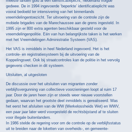
meeste landen gold al een identificatieplicht, Nederland volgde
gedwee. De in 1994 ingevoerde ‘beperkte’ identificatieplicht was
vooral bedoeld ter intensivering van het binnenlands
vreemdelingentoezicht. Ter uitvoering van de controle zijn de
mobiele brigades van de Marechaussee aan de grens ingesteld. In
1995 zijn er 800 extra agenten beschikbaar gesteld voor de
vreemdelingenpolitie. Eén van hun belangrijkste taken is het werken
met het Vreemdelingen Administratie Systeem (VAS).
Het VAS is inmiddels in heel Nederland ingevoerd. Het is het
controle- en registratiesysteem bij de uitvoering van de
Koppelingswet. Ook bij straatcontroles kan de politie in het vervolg
gegevens checken in dit systeem.
Uitsluiten, al uitgesloten
De discussie over het uitsluiten van migranten zonder
verblijfsvergunning van collectieve voorzieningen loopt al ruim 17
jaar. Door de jaren heen zijn er steeds weer nieuwe voorstellen
gedaan, waarvan het grootste deel inmiddels is gerealiseerd. Was
het eerst het afsluiten van de WW (Werkelossheids Wet) en WWV,
een paar jaar later werd voorgesteld de rechtsbijstand af te sluiten
voor illegale buitenlanders.
In 1986 stelde de regering voor om de controle op de verblijfsstatus
uit te breiden naar de loketten van overheids-, en gemeente-