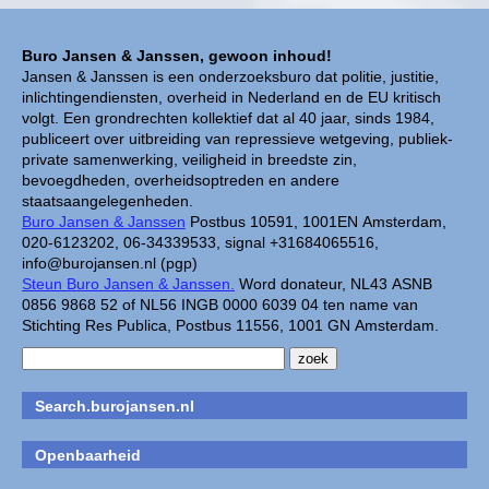
Buro Jansen & Janssen, gewoon inhoud!
Jansen & Janssen is een onderzoeksburo dat politie, justitie,
inlichtingendiensten, overheid in Nederland en de EU kritisch
volgt. Een grondrechten kollektief dat al 40 jaar, sinds 1984,
publiceert over uitbreiding van repressieve wetgeving, publiek-
private samenwerking, veiligheid in breedste zin,
bevoegdheden, overheidsoptreden en andere
staatsaangelegenheden.
Buro Jansen & Janssen
Postbus 10591, 1001EN Amsterdam,
020-6123202, 06-34339533, signal +31684065516,
info@burojansen.nl (pgp)
Steun Buro Jansen & Janssen.
Word donateur, NL43 ASNB
0856 9868 52 of NL56 INGB 0000 6039 04 ten name van
Stichting Res Publica, Postbus 11556, 1001 GN Amsterdam.
Search.burojansen.nl
Openbaarheid