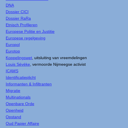
DNA
Dossier CICI
Dossier RaRa
Etnisch Profileren
Europese Politie en Justitie
Europese regelgeving
Europol
Eurotop
Koppelingswet
, uitsluiting van vreemdelingen
Louis Sévèke
, vermoorde Nijmeegse activist
ICAMS
Identificatieplicht
Informanten & Infiltranten
Migratie
Multinationals
Openbare Orde
Openheid
Opstand
Oud Papier Affaire