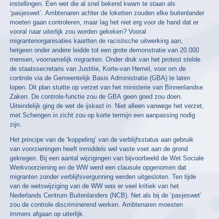
instellingen. Een wet die al snel bekend kwam te staan als
‘pasjeswet’. Ambtenaren achter de loketten zouden elke buitenlander
moeten gaan controleren, maar lag het niet erg voor de hand dat er
vooral naar uiterlijk zou worden gekeken? Vooral
migrantenorganisaties kaartten de racistische uitwerking aan,
hetgeen onder andere leidde tot een grote demonstratie van 20.000
mensen, voornamelijk migranten. Onder druk van het protest stelde
de staatssecretaris van Justitie, Korte-van Hemel, voor om de
controle via de Gemeentelijk Basis Administratie (GBA) te laten
lopen. Dit plan stuitte op verzet van het ministerie van Binnenlandse
Zaken. De controle-functie zou de GBA geen goed zou doen.
Uiteindelijk ging de wet de ijskast in. Niet alleen vanwege het verzet,
met Schengen in zicht zou op korte termijn een aanpassing nodig
zijn.
Het principe van de ‘koppeling’ van de verblijfsstatus aan gebruik
van voorzieningen heeft inmiddels wel vaste voet aan de grond
gekregen. Bij een aantal wijzigingen van bijvoorbeeld de Wet Sociale
Werkvoorziening en de WW werd een clausule opgenomen dat
migranten zonder verblijfsvergunning werden uitgesloten. Ten tijde
van de wetswijziging van de WW was er veel kritiek van het
Nederlands Centrum Buitenlanders (NCB). Net als bij de ‘pasjeswet’
zou de controle discriminerend werken. Ambtenaren moesten
immers afgaan op uiterlijk.