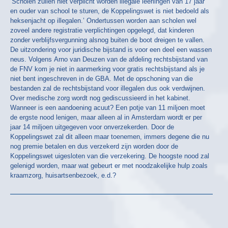
‘Scholen zullen niet verplicht worden illegale leerlingen van 17 jaar
en ouder van school te sturen, de Koppelingswet is niet bedoeld als
heksenjacht op illegalen.’ Ondertussen worden aan scholen wel
zoveel andere registratie verplichtingen opgelegd, dat kinderen
zonder verblijfsvergunning alsnog buiten de boot dreigen te vallen.
De uitzondering voor juridische bijstand is voor een deel een wassen
neus. Volgens Arno van Deuzen van de afdeling rechtsbijstand van
de FNV kom je niet in aanmerking voor gratis rechtsbijstand als je
niet bent ingeschreven in de GBA. Met de opschoning van die
bestanden zal de rechtsbijstand voor illegalen dus ook verdwijnen.
Over medische zorg wordt nog gediscussieerd in het kabinet.
Wanneer is een aandoening acuut? Een potje van 11 miljoen moet
de ergste nood lenigen, maar alleen al in Amsterdam wordt er per
jaar 14 miljoen uitgegeven voor onverzekerden. Door de
Koppelingswet zal dit alleen maar toenemen, immers degene die nu
nog premie betalen en dus verzekerd zijn worden door de
Koppelingswet uigesloten van die verzekering. De hoogste nood zal
gelenigd worden, maar wat gebeurt er met noodzakelijke hulp zoals
kraamzorg, huisartsenbezoek, e.d.?