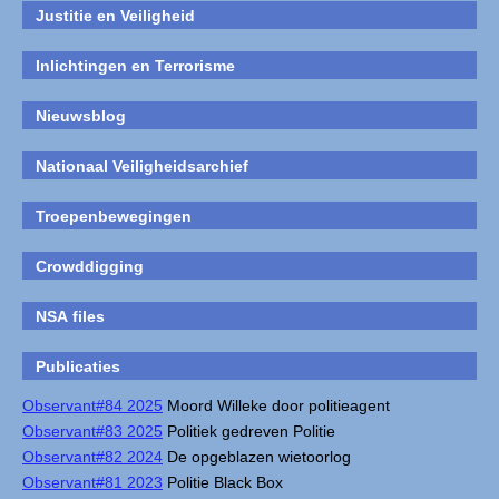
Justitie en Veiligheid
Inlichtingen en Terrorisme
Nieuwsblog
Nationaal Veiligheidsarchief
Troepenbewegingen
Crowddigging
NSA files
Publicaties
Observant#84 2025
Moord Willeke door politieagent
Observant#83 2025
Politiek gedreven Politie
Observant#82 2024
De opgeblazen wietoorlog
Observant#81 2023
Politie Black Box