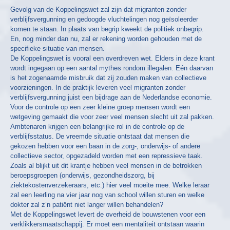
Gevolg van de Koppelingswet zal zijn dat migranten zonder
verblijfsvergunning en gedoogde vluchtelingen nog geïsoleerder
komen te staan. In plaats van begrip kweekt de politiek onbegrip.
En, nog minder dan nu, zal er rekening worden gehouden met de
specifieke situatie van mensen.
De Koppelingswet is vooral een overdreven wet. Elders in deze krant
wordt ingegaan op een aantal mythes rondom illegalen. Eén daarvan
is het zogenaamde misbruik dat zij zouden maken van collectieve
voorzieningen. In de praktijk leveren veel migranten zonder
verblijfsvergunning juist een bijdrage aan de Nederlandse economie.
Voor de controle op een zeer kleine groep mensen wordt een
wetgeving gemaakt die voor zeer veel mensen slecht uit zal pakken.
Ambtenaren krijgen een belangrijke rol in de controle op de
verblijfsstatus. De vreemde situatie ontstaat dat mensen die
gekozen hebben voor een baan in de zorg-, onderwijs- of andere
collectieve sector, opgezadeld worden met een repressieve taak.
Zoals al blijkt uit dit krantje hebben veel mensen in de betrokken
beroepsgroepen (onderwijs, gezondheidszorg, bij
ziektekostenverzekeraars, etc.) hier veel moeite mee. Welke leraar
zal een leerling na vier jaar nog van school willen sturen en welke
dokter zal z’n patiënt niet langer willen behandelen?
Met de Koppelingswet levert de overheid de bouwstenen voor een
verklikkersmaatschappij. Er moet een mentaliteit ontstaan waarin