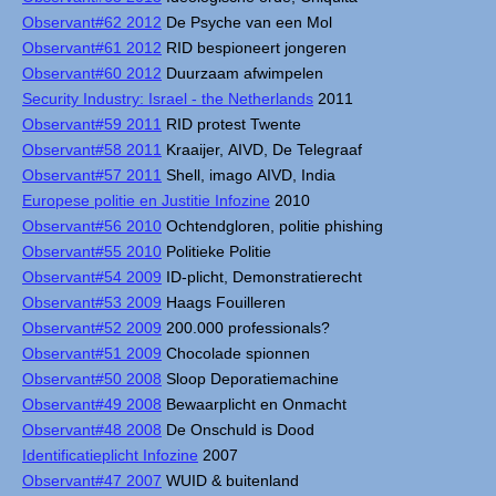
Observant#62 2012
De Psyche van een Mol
Observant#61 2012
RID bespioneert jongeren
Observant#60 2012
Duurzaam afwimpelen
Security Industry: Israel - the Netherlands
2011
Observant#59 2011
RID protest Twente
Observant#58 2011
Kraaijer, AIVD, De Telegraaf
Observant#57 2011
Shell, imago AIVD, India
Europese politie en Justitie Infozine
2010
Observant#56 2010
Ochtendgloren, politie phishing
Observant#55 2010
Politieke Politie
Observant#54 2009
ID-plicht, Demonstratierecht
Observant#53 2009
Haags Fouilleren
Observant#52 2009
200.000 professionals?
Observant#51 2009
Chocolade spionnen
Observant#50 2008
Sloop Deporatiemachine
Observant#49 2008
Bewaarplicht en Onmacht
Observant#48 2008
De Onschuld is Dood
Identificatieplicht Infozine
2007
Observant#47 2007
WUID & buitenland