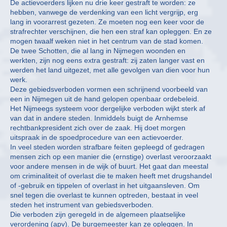
De actievoerders lijken nu drie keer gestraft te worden: ze
hebben, vanwege de verdenking van een licht vergrijp, erg
lang in voorarrest gezeten. Ze moeten nog een keer voor de
strafrechter verschijnen, die hen een straf kan opleggen. En ze
mogen twaalf weken niet in het centrum van de stad komen.
De twee Schotten, die al lang in Nijmegen woonden en
werkten, zijn nog eens extra gestraft: zij zaten langer vast en
werden het land uitgezet, met alle gevolgen van dien voor hun
werk.
Deze gebiedsverboden vormen een schrijnend voorbeeld van
een in Nijmegen uit de hand gelopen openbaar ordebeleid.
Het Nijmeegs systeem voor dergelijke verboden wijkt sterk af
van dat in andere steden. Inmiddels buigt de Arnhemse
rechtbankpresident zich over de zaak. Hij doet morgen
uitspraak in de spoedprocedure van een actievoerder.
In veel steden worden strafbare feiten gepleegd of gedragen
mensen zich op een manier die (ernstige) overlast veroorzaakt
voor andere mensen in de wijk of buurt. Het gaat dan meestal
om criminaliteit of overlast die te maken heeft met drugshandel
of -gebruik en tippelen of overlast in het uitgaansleven. Om
snel tegen die overlast te kunnen optreden, bestaat in veel
steden het instrument van gebiedsverboden.
Die verboden zijn geregeld in de algemeen plaatselijke
verordening (apv). De burgemeester kan ze opleggen. In