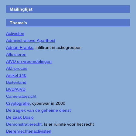
Mailinglijst
Thema's
Activisten
Administratieve Apartheid
Adrian Franks
, infiltrant in actiegroepen
Afluisteren
AIVD en vreemdelingen
AIZ-proces
Artikel 140
Buitenland
BVD/AIVD
Cameratoezicht
Cryptografie
, cyberwar in 2000
De tragiek van de geheime dienst
De zaak Bosio
Demonstratierecht
, Is er ruimte voor het recht
Dierenrechtenactivisten