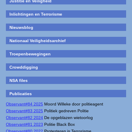
Justitie en Veiligheid
Inlichtingen en Terrorisme
Nieuwsblog
Nationaal Veiligheidsarchief
Troepenbewegingen
Crowddigging
NSA files
Publicaties
Observant#84 2025
Moord Willeke door politieagent
Observant#83 2025
Politiek gedreven Politie
Observant#82 2024
De opgeblazen wietoorlog
Observant#81 2023
Politie Black Box
Observant#80 2022
Protesteren is Terrorisme