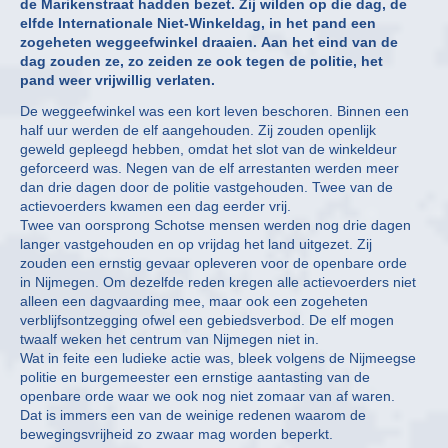
de Marikenstraat hadden bezet. Zij wilden op die dag, de
elfde Internationale Niet-Winkeldag, in het pand een
zogeheten weggeefwinkel draaien. Aan het eind van de
dag zouden ze, zo zeiden ze ook tegen de politie, het
pand weer vrijwillig verlaten.
De weggeefwinkel was een kort leven beschoren. Binnen een
half uur werden de elf aangehouden. Zij zouden openlijk
geweld gepleegd hebben, omdat het slot van de winkeldeur
geforceerd was. Negen van de elf arrestanten werden meer
dan drie dagen door de politie vastgehouden. Twee van de
actievoerders kwamen een dag eerder vrij.
Twee van oorsprong Schotse mensen werden nog drie dagen
langer vastgehouden en op vrijdag het land uitgezet. Zij
zouden een ernstig gevaar opleveren voor de openbare orde
in Nijmegen. Om dezelfde reden kregen alle actievoerders niet
alleen een dagvaarding mee, maar ook een zogeheten
verblijfsontzegging ofwel een gebiedsverbod. De elf mogen
twaalf weken het centrum van Nijmegen niet in.
Wat in feite een ludieke actie was, bleek volgens de Nijmeegse
politie en burgemeester een ernstige aantasting van de
openbare orde waar we ook nog niet zomaar van af waren.
Dat is immers een van de weinige redenen waarom de
bewegingsvrijheid zo zwaar mag worden beperkt.