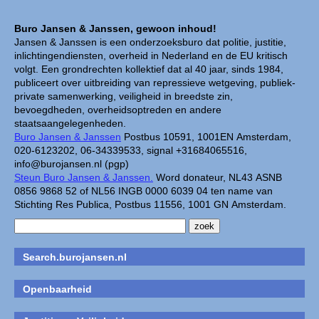
Buro Jansen & Janssen, gewoon inhoud!
Jansen & Janssen is een onderzoeksburo dat politie, justitie,
inlichtingendiensten, overheid in Nederland en de EU kritisch
volgt. Een grondrechten kollektief dat al 40 jaar, sinds 1984,
publiceert over uitbreiding van repressieve wetgeving, publiek-
private samenwerking, veiligheid in breedste zin,
bevoegdheden, overheidsoptreden en andere
staatsaangelegenheden.
Buro Jansen & Janssen
Postbus 10591, 1001EN Amsterdam,
020-6123202, 06-34339533, signal +31684065516,
info@burojansen.nl (pgp)
Steun Buro Jansen & Janssen.
Word donateur, NL43 ASNB
0856 9868 52 of NL56 INGB 0000 6039 04 ten name van
Stichting Res Publica, Postbus 11556, 1001 GN Amsterdam.
Search.burojansen.nl
Openbaarheid