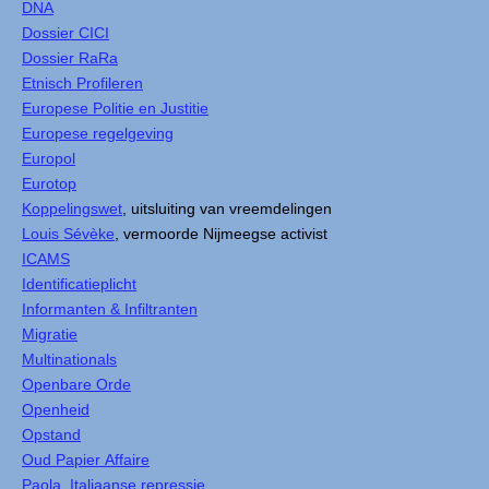
DNA
Dossier CICI
Dossier RaRa
Etnisch Profileren
Europese Politie en Justitie
Europese regelgeving
Europol
Eurotop
Koppelingswet
, uitsluiting van vreemdelingen
Louis Sévèke
, vermoorde Nijmeegse activist
ICAMS
Identificatieplicht
Informanten & Infiltranten
Migratie
Multinationals
Openbare Orde
Openheid
Opstand
Oud Papier Affaire
Paola, Italiaanse repressie