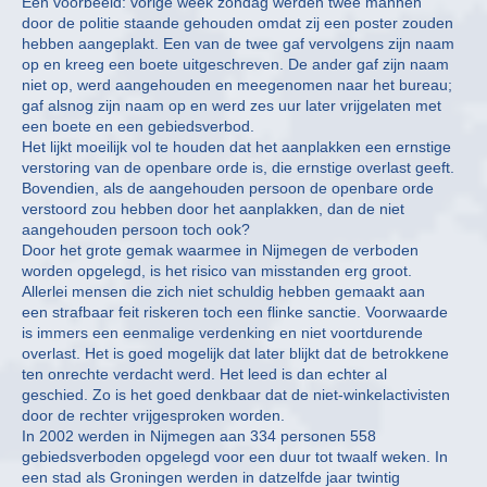
Een voorbeeld: vorige week zondag werden twee mannen
door de politie staande gehouden omdat zij een poster zouden
hebben aangeplakt. Een van de twee gaf vervolgens zijn naam
op en kreeg een boete uitgeschreven. De ander gaf zijn naam
niet op, werd aangehouden en meegenomen naar het bureau;
gaf alsnog zijn naam op en werd zes uur later vrijgelaten met
een boete en een gebiedsverbod.
Het lijkt moeilijk vol te houden dat het aanplakken een ernstige
verstoring van de openbare orde is, die ernstige overlast geeft.
Bovendien, als de aangehouden persoon de openbare orde
verstoord zou hebben door het aanplakken, dan de niet
aangehouden persoon toch ook?
Door het grote gemak waarmee in Nijmegen de verboden
worden opgelegd, is het risico van misstanden erg groot.
Allerlei mensen die zich niet schuldig hebben gemaakt aan
een strafbaar feit riskeren toch een flinke sanctie. Voorwaarde
is immers een eenmalige verdenking en niet voortdurende
overlast. Het is goed mogelijk dat later blijkt dat de betrokkene
ten onrechte verdacht werd. Het leed is dan echter al
geschied. Zo is het goed denkbaar dat de niet-winkelactivisten
door de rechter vrijgesproken worden.
In 2002 werden in Nijmegen aan 334 personen 558
gebiedsverboden opgelegd voor een duur tot twaalf weken. In
een stad als Groningen werden in datzelfde jaar twintig