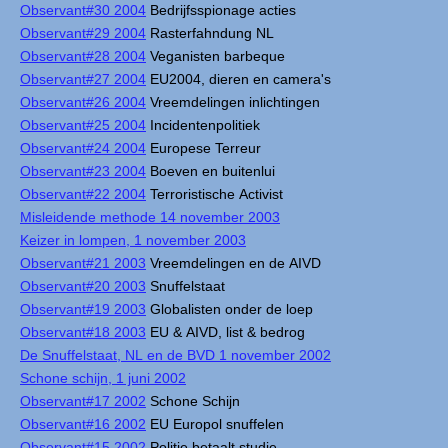
Observant#30 2004
Bedrijfsspionage acties
Observant#29 2004
Rasterfahndung NL
Observant#28 2004
Veganisten barbeque
Observant#27 2004
EU2004, dieren en camera's
Observant#26 2004
Vreemdelingen inlichtingen
Observant#25 2004
Incidentenpolitiek
Observant#24 2004
Europese Terreur
Observant#23 2004
Boeven en buitenlui
Observant#22 2004
Terroristische Activist
Misleidende methode 14 november 2003
Keizer in lompen, 1 november 2003
Observant#21 2003
Vreemdelingen en de AIVD
Observant#20 2003
Snuffelstaat
Observant#19 2003
Globalisten onder de loep
Observant#18 2003
EU & AIVD, list & bedrog
De Snuffelstaat, NL en de BVD 1 november 2002
Schone schijn, 1 juni 2002
Observant#17 2002
Schone Schijn
Observant#16 2002
EU Europol snuffelen
Observant#15 2002
Politie betaalt studie