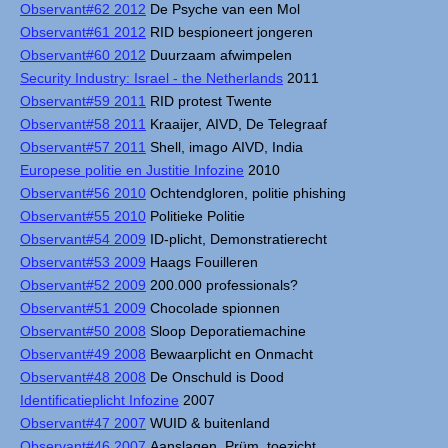
Observant#62 2012
De Psyche van een Mol
Observant#61 2012
RID bespioneert jongeren
Observant#60 2012
Duurzaam afwimpelen
Security Industry: Israel - the Netherlands
2011
Observant#59 2011
RID protest Twente
Observant#58 2011
Kraaijer, AIVD, De Telegraaf
Observant#57 2011
Shell, imago AIVD, India
Europese politie en Justitie Infozine
2010
Observant#56 2010
Ochtendgloren, politie phishing
Observant#55 2010
Politieke Politie
Observant#54 2009
ID-plicht, Demonstratierecht
Observant#53 2009
Haags Fouilleren
Observant#52 2009
200.000 professionals?
Observant#51 2009
Chocolade spionnen
Observant#50 2008
Sloop Deporatiemachine
Observant#49 2008
Bewaarplicht en Onmacht
Observant#48 2008
De Onschuld is Dood
Identificatieplicht Infozine
2007
Observant#47 2007
WUID & buitenland
Observant#46 2007
Aanslagen, Prüm, toezicht