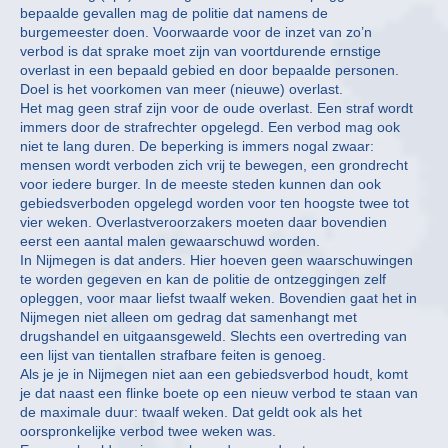
bepaalde gevallen mag de politie dat namens de
burgemeester doen. Voorwaarde voor de inzet van zo’n
verbod is dat sprake moet zijn van voortdurende ernstige
overlast in een bepaald gebied en door bepaalde personen.
Doel is het voorkomen van meer (nieuwe) overlast.
Het mag geen straf zijn voor de oude overlast. Een straf wordt
immers door de strafrechter opgelegd. Een verbod mag ook
niet te lang duren. De beperking is immers nogal zwaar:
mensen wordt verboden zich vrij te bewegen, een grondrecht
voor iedere burger. In de meeste steden kunnen dan ook
gebiedsverboden opgelegd worden voor ten hoogste twee tot
vier weken. Overlastveroorzakers moeten daar bovendien
eerst een aantal malen gewaarschuwd worden.
In Nijmegen is dat anders. Hier hoeven geen waarschuwingen
te worden gegeven en kan de politie de ontzeggingen zelf
opleggen, voor maar liefst twaalf weken. Bovendien gaat het in
Nijmegen niet alleen om gedrag dat samenhangt met
drugshandel en uitgaansgeweld. Slechts een overtreding van
een lijst van tientallen strafbare feiten is genoeg.
Als je je in Nijmegen niet aan een gebiedsverbod houdt, komt
je dat naast een flinke boete op een nieuw verbod te staan van
de maximale duur: twaalf weken. Dat geldt ook als het
oorspronkelijke verbod twee weken was.