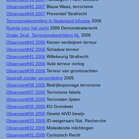
Observant#45 2007
Blauw Waas, terrorisme
Observant#44 2007
Preventief Strafrecht
Terrorismebestrijding in Nederland infozine
2006
Ruimte voor het recht
2006 Demonstratierecht
Onder Druk, Terrorismebestrijding NL
2006
Observant#43 2006
Kiezen verdwijnen terreur
Observant#42 2006
Schaduw terreur
Observant#41 2006
Willekeurig Strafrecht
Observant#40 2006
Vuile terreur oorlog
Observant#39 2006
Terreur van grootmachten
Gestraft zonder veroordeling
2005
Observant#38 2005
Bedrijfsspionage terrorisme
Observant#37 2005
Terrorisme fabels
Observant#36 2005
Terroristen lijsten
Observant#35 2005
EU Grondwet
Observant#34 2005
Gewist AIVD bewijs
Observant#33 2005
ID-weigeraars Nat. Recherche
Observant#32 2005
Misleidende inlichtingen
Observant#31 2005
Cyclopisch Recht