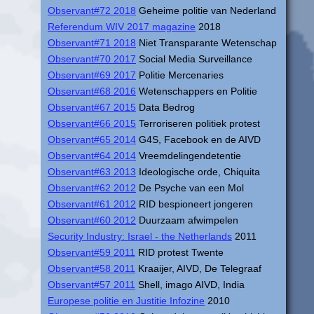
Observant#72 2018
Geheime politie van Nederland
Referendum WIV 2017 magazine
2018
Observant#71 2018
Niet Transparante Wetenschap
Observant#70 2017
Social Media Surveillance
Observant#69 2017
Politie Mercenaries
Observant#68 2016
Wetenschappers en Politie
Observant#67 2015
Data Bedrog
Observant#66 2015
Terroriseren politiek protest
Observant#65 2014
G4S, Facebook en de AIVD
Observant#64 2014
Vreemdelingendetentie
Observant#63 2013
Ideologische orde, Chiquita
Observant#62 2012
De Psyche van een Mol
Observant#61 2012
RID bespioneert jongeren
Observant#60 2012
Duurzaam afwimpelen
Security Industry: Israel - the Netherlands
2011
Observant#59 2011
RID protest Twente
Observant#58 2011
Kraaijer, AIVD, De Telegraaf
Observant#57 2011
Shell, imago AIVD, India
Europese politie en Justitie Infozine
2010