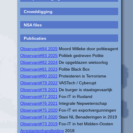
Crowddigging
NSA files
Publicaties
Observant#84 2025
Moord Willeke door politieagent
Observant#83 2025
Politiek gedreven Politie
Observant#82 2024
De opgeblazen wietoorlog
Observant#81 2023
Politie Black Box
Observant#80 2022
Protesteren is Terrorisme
Observant#79 2022
VASTech / Cyberupt
Observant#78 2021
De burger is staatsgevaarlijk
Observant#77 2021
Fox-IT in Rusland
Observant#76 2021
Integrale Nepwetenschap
Observant#75 2020
Fox-IT en exportvergunningen
Observant#74 2020
Stasi NL Benaderingen in 2019
Observant#73 2019
Fox-IT in het Midden-Oosten
Arrestantenhandleiding
2018