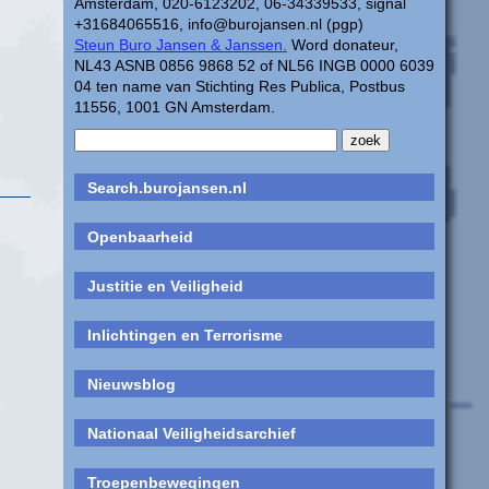
Amsterdam, 020-6123202, 06-34339533, signal
+31684065516, info@burojansen.nl (pgp)
Steun Buro Jansen & Janssen.
Word donateur,
NL43 ASNB 0856 9868 52 of NL56 INGB 0000 6039
04 ten name van Stichting Res Publica, Postbus
11556, 1001 GN Amsterdam.
Search.burojansen.nl
Openbaarheid
Justitie en Veiligheid
Inlichtingen en Terrorisme
Nieuwsblog
Nationaal Veiligheidsarchief
Troepenbewegingen