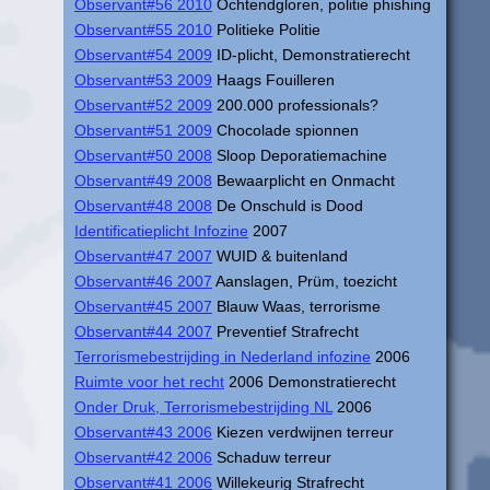
Observant#56 2010
Ochtendgloren, politie phishing
Observant#55 2010
Politieke Politie
Observant#54 2009
ID-plicht, Demonstratierecht
Observant#53 2009
Haags Fouilleren
Observant#52 2009
200.000 professionals?
Observant#51 2009
Chocolade spionnen
Observant#50 2008
Sloop Deporatiemachine
Observant#49 2008
Bewaarplicht en Onmacht
Observant#48 2008
De Onschuld is Dood
Identificatieplicht Infozine
2007
Observant#47 2007
WUID & buitenland
Observant#46 2007
Aanslagen, Prüm, toezicht
Observant#45 2007
Blauw Waas, terrorisme
Observant#44 2007
Preventief Strafrecht
Terrorismebestrijding in Nederland infozine
2006
Ruimte voor het recht
2006 Demonstratierecht
Onder Druk, Terrorismebestrijding NL
2006
Observant#43 2006
Kiezen verdwijnen terreur
Observant#42 2006
Schaduw terreur
Observant#41 2006
Willekeurig Strafrecht