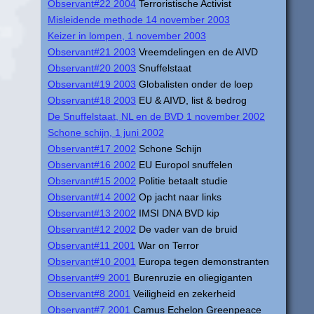
Observant#22 2004
Terroristische Activist
Misleidende methode 14 november 2003
Keizer in lompen, 1 november 2003
Observant#21 2003
Vreemdelingen en de AIVD
Observant#20 2003
Snuffelstaat
Observant#19 2003
Globalisten onder de loep
Observant#18 2003
EU & AIVD, list & bedrog
De Snuffelstaat, NL en de BVD 1 november 2002
Schone schijn, 1 juni 2002
Observant#17 2002
Schone Schijn
Observant#16 2002
EU Europol snuffelen
Observant#15 2002
Politie betaalt studie
Observant#14 2002
Op jacht naar links
Observant#13 2002
IMSI DNA BVD kip
Observant#12 2002
De vader van de bruid
Observant#11 2001
War on Terror
Observant#10 2001
Europa tegen demonstranten
Observant#9 2001
Burenruzie en oliegiganten
Observant#8 2001
Veiligheid en zekerheid
Observant#7 2001
Camus Echelon Greenpeace