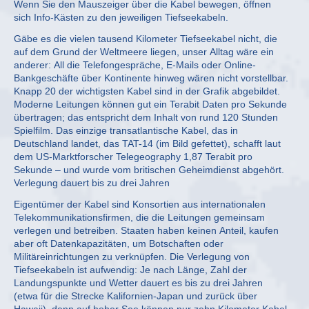
Wenn Sie den Mauszeiger über die Kabel bewegen, öffnen
sich Info-Kästen zu den jeweiligen Tiefseekabeln.
Gäbe es die vielen tausend Kilometer Tiefseekabel nicht, die
auf dem Grund der Weltmeere liegen, unser Alltag wäre ein
anderer: All die Telefongespräche, E-Mails oder Online-
Bankgeschäfte über Kontinente hinweg wären nicht vorstellbar.
Knapp 20 der wichtigsten Kabel sind in der Grafik abgebildet.
Moderne Leitungen können gut ein Terabit Daten pro Sekunde
übertragen; das entspricht dem Inhalt von rund 120 Stunden
Spielfilm. Das einzige transatlantische Kabel, das in
Deutschland landet, das TAT-14 (im Bild gefettet), schafft laut
dem US-Marktforscher Telegeography 1,87 Terabit pro
Sekunde – und wurde vom britischen Geheimdienst abgehört.
Verlegung dauert bis zu drei Jahren
Eigentümer der Kabel sind Konsortien aus internationalen
Telekommunikationsfirmen, die die Leitungen gemeinsam
verlegen und betreiben. Staaten haben keinen Anteil, kaufen
aber oft Datenkapazitäten, um Botschaften oder
Militäreinrichtungen zu verknüpfen. Die Verlegung von
Tiefseekabeln ist aufwendig: Je nach Länge, Zahl der
Landungspunkte und Wetter dauert es bis zu drei Jahren
(etwa für die Strecke Kalifornien-Japan und zurück über