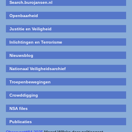
Search.burojansen.nl
Openbaarheid
Justitie en Veiligheid
Inlichtingen en Terrorisme
Nieuwsblog
Nationaal Veiligheidsarchief
Troepenbewegingen
Crowddigging
NSA files
Publicaties