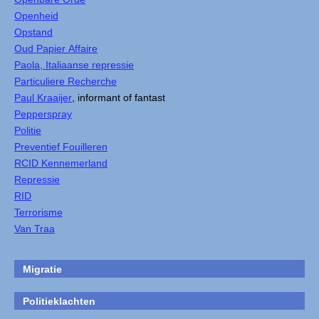
Openheid
Opstand
Oud Papier Affaire
Paola, Italiaanse repressie
Particuliere Recherche
Paul Kraaijer
, informant of fantast
Pepperspray
Politie
Preventief Fouilleren
RCID Kennemerland
Repressie
RID
Terrorisme
Van Traa
Migratie
Politieklachten