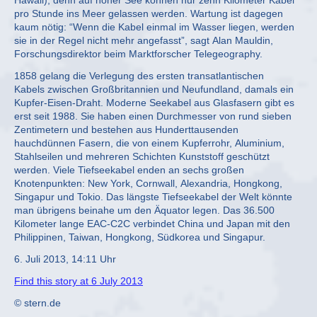
Hawaii), denn auf hoher See können nur zehn Kilometer Kabel
pro Stunde ins Meer gelassen werden. Wartung ist dagegen
kaum nötig: “Wenn die Kabel einmal im Wasser liegen, werden
sie in der Regel nicht mehr angefasst”, sagt Alan Mauldin,
Forschungsdirektor beim Marktforscher Telegeography.
1858 gelang die Verlegung des ersten transatlantischen
Kabels zwischen Großbritannien und Neufundland, damals ein
Kupfer-Eisen-Draht. Moderne Seekabel aus Glasfasern gibt es
erst seit 1988. Sie haben einen Durchmesser von rund sieben
Zentimetern und bestehen aus Hunderttausenden
hauchdünnen Fasern, die von einem Kupferrohr, Aluminium,
Stahlseilen und mehreren Schichten Kunststoff geschützt
werden. Viele Tiefseekabel enden an sechs großen
Knotenpunkten: New York, Cornwall, Alexandria, Hongkong,
Singapur und Tokio. Das längste Tiefseekabel der Welt könnte
man übrigens beinahe um den Äquator legen. Das 36.500
Kilometer lange EAC-C2C verbindet China und Japan mit den
Philippinen, Taiwan, Hongkong, Südkorea und Singapur.
6. Juli 2013, 14:11 Uhr
Find this story at 6 July 2013
© stern.de