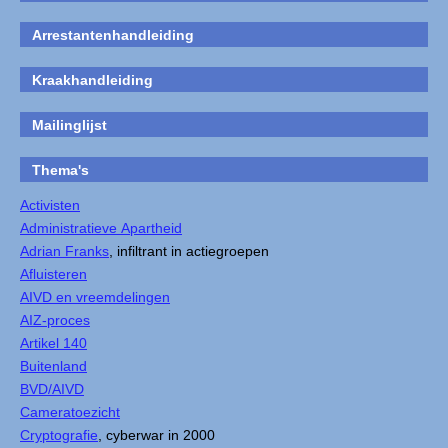
Arrestantenhandleiding
Kraakhandleiding
Mailinglijst
Thema's
Activisten
Administratieve Apartheid
Adrian Franks
, infiltrant in actiegroepen
Afluisteren
AIVD en vreemdelingen
AIZ-proces
Artikel 140
Buitenland
BVD/AIVD
Cameratoezicht
Cryptografie
, cyberwar in 2000