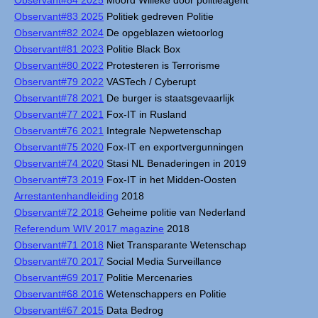
Observant#84 2025
Moord Willeke door politieagent
Observant#83 2025
Politiek gedreven Politie
Observant#82 2024
De opgeblazen wietoorlog
Observant#81 2023
Politie Black Box
Observant#80 2022
Protesteren is Terrorisme
Observant#79 2022
VASTech / Cyberupt
Observant#78 2021
De burger is staatsgevaarlijk
Observant#77 2021
Fox-IT in Rusland
Observant#76 2021
Integrale Nepwetenschap
Observant#75 2020
Fox-IT en exportvergunningen
Observant#74 2020
Stasi NL Benaderingen in 2019
Observant#73 2019
Fox-IT in het Midden-Oosten
Arrestantenhandleiding
2018
Observant#72 2018
Geheime politie van Nederland
Referendum WIV 2017 magazine
2018
Observant#71 2018
Niet Transparante Wetenschap
Observant#70 2017
Social Media Surveillance
Observant#69 2017
Politie Mercenaries
Observant#68 2016
Wetenschappers en Politie
Observant#67 2015
Data Bedrog