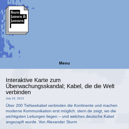
Menu
Interaktive Karte zum
Überwachungsskandal; Kabel, die die Welt
verbinden
July 10, 2013
Über 200 Tiefseekabel verbinden die Kontinente und machen
moderne Kommunikation erst möglich. stern.de zeigt, wo die
wichtigsten Leitungen liegen – und welches deutsche Kabel
angezapft wurde. Von Alexander Sturm