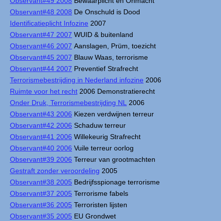
Observant#49 2008
Bewaarplicht en Onmacht
Observant#48 2008
De Onschuld is Dood
Identificatieplicht Infozine
2007
Observant#47 2007
WUID & buitenland
Observant#46 2007
Aanslagen, Prüm, toezicht
Observant#45 2007
Blauw Waas, terrorisme
Observant#44 2007
Preventief Strafrecht
Terrorismebestrijding in Nederland infozine
2006
Ruimte voor het recht
2006 Demonstratierecht
Onder Druk, Terrorismebestrijding NL
2006
Observant#43 2006
Kiezen verdwijnen terreur
Observant#42 2006
Schaduw terreur
Observant#41 2006
Willekeurig Strafrecht
Observant#40 2006
Vuile terreur oorlog
Observant#39 2006
Terreur van grootmachten
Gestraft zonder veroordeling
2005
Observant#38 2005
Bedrijfsspionage terrorisme
Observant#37 2005
Terrorisme fabels
Observant#36 2005
Terroristen lijsten
Observant#35 2005
EU Grondwet