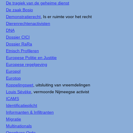
De tragiek van de geheime dienst
De zaak Bosio
Demonstratierecht
, Is er ruimte voor het recht
Dierenrechtenactivisten
DNA
Dossier CICI
Dossier RaRa
Etnisch Profileren
Europese Politie en Justitie
Europese regelgeving
Europol
Eurotop
Koppelingswet
, uitsluiting van vreemdelingen
Louis Sévèke
, vermoorde Nijmeegse activist
ICAMS
Identificatieplicht
Informanten & Infiltranten
Migratie
Multinationals
Openbare Orde