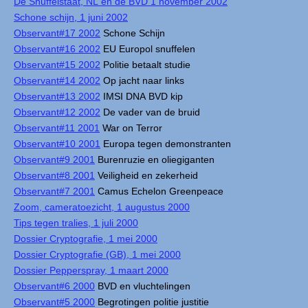
De Snuffelstaat, NL en de BVD 1 november 2002
Schone schijn, 1 juni 2002
Observant#17 2002
Schone Schijn
Observant#16 2002
EU Europol snuffelen
Observant#15 2002
Politie betaalt studie
Observant#14 2002
Op jacht naar links
Observant#13 2002
IMSI DNA BVD kip
Observant#12 2002
De vader van de bruid
Observant#11 2001
War on Terror
Observant#10 2001
Europa tegen demonstranten
Observant#9 2001
Burenruzie en oliegiganten
Observant#8 2001
Veiligheid en zekerheid
Observant#7 2001
Camus Echelon Greenpeace
Zoom, cameratoezicht, 1 augustus 2000
Tips tegen tralies, 1 juli 2000
Dossier Cryptografie, 1 mei 2000
Dossier Cryptografie (GB), 1 mei 2000
Dossier Pepperspray, 1 maart 2000
Observant#6 2000
BVD en vluchtelingen
Observant#5 2000
Begrotingen politie justitie