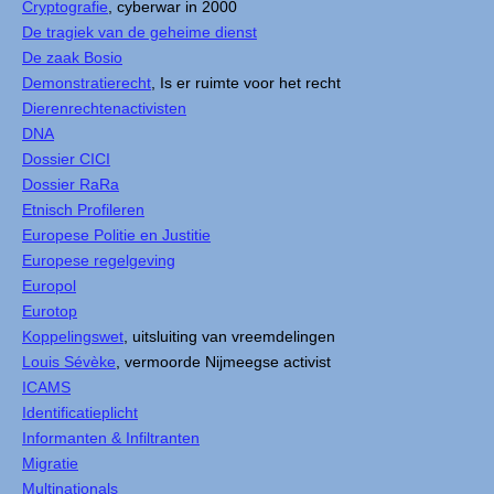
Cryptografie
, cyberwar in 2000
De tragiek van de geheime dienst
De zaak Bosio
Demonstratierecht
, Is er ruimte voor het recht
Dierenrechtenactivisten
DNA
Dossier CICI
Dossier RaRa
Etnisch Profileren
Europese Politie en Justitie
Europese regelgeving
Europol
Eurotop
Koppelingswet
, uitsluiting van vreemdelingen
Louis Sévèke
, vermoorde Nijmeegse activist
ICAMS
Identificatieplicht
Informanten & Infiltranten
Migratie
Multinationals