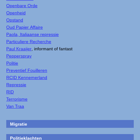
Openbare Orde
Openheid
Opstand
Oud Papier Affaire
Paola, Italiaanse repressie
Particuliere Recherche
Paul Kraaijer
, informant of fantast
Pepperspray
Politie
Preventief Fouilleren
RCID Kennemerland
Repressie
RID
Terrorisme
Van Traa
Migratie
Politieklachten