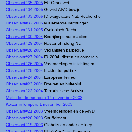
Observant#35 2005
EU Grondwet
Observant#34 2005
Gewist AIVD bewijs
Observant#33 2005
ID-weigeraars Nat. Recherche
Observant#32 2005
Misleidende inlichtingen
Observant#31 2005
Cyclopisch Recht
Observant#30 2004
Bedrijfsspionage acties
Observant#29 2004
Rasterfahndung NL
Observant#28 2004
Veganisten barbeque
Observant#27 2004
EU2004, dieren en camera's
Observant#26 2004
Vreemdelingen inlichtingen
Observant#25 2004
Incidentenpolitiek
Observant#24 2004
Europese Terreur
Observant#23 2004
Boeven en buitenlui
Observant#22 2004
Terroristische Activist
Misleidende methode 14 november 2003
Keizer in lompen, 1 november 2003
Observant#21 2003
Vreemdelingen en de AIVD
Observant#20 2003
Snuffelstaat
Observant#19 2003
Globalisten onder de loep
Observant#18 2003
EU & AIVD, list & bedrog