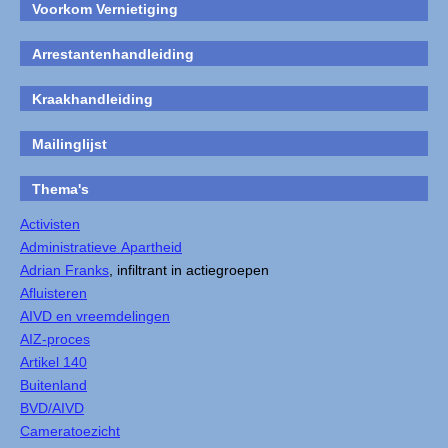
Voorkom Vernietiging
Arrestantenhandleiding
Kraakhandleiding
Mailinglijst
Thema's
Activisten
Administratieve Apartheid
Adrian Franks
, infiltrant in actiegroepen
Afluisteren
AIVD en vreemdelingen
AIZ-proces
Artikel 140
Buitenland
BVD/AIVD
Cameratoezicht