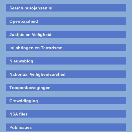
Search.burojansen.nl
Openbaarheid
Justitie en Veiligheid
Inlichtingen en Terrorisme
Nieuwsblog
Nationaal Veiligheidsarchief
Troepenbewegingen
Crowddigging
NSA files
Publicaties