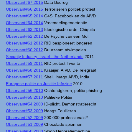
Observant#67 2015
Data Bedrog
Observant#66 2015
Terroriseren politiek protest
Observant#65 2014
G4S, Facebook en de AIVD
Observant#64 2014
Vreemdelingendetentie
Observant#63 2013
Ideologische orde, Chiquita
Observant#62 2012
De Psyche van een Mol
Observant#61 2012
RID bespioneert jongeren
Observant#60 2012
Duurzaam afwimpelen
Security Industry: Israel - the Netherlands
2011
Observant#59 2011
RID protest Twente
Observant#58 2011
Kraaijer, AIVD, De Telegraaf
Observant#57 2011
Shell, imago AIVD, India
Europese politie en Justitie Infozine
2010
Observant#56 2010
Ochtendgloren, politie phishing
Observant#55 2010
Politieke Politie
Observant#54 2009
ID-plicht, Demonstratierecht
Observant#53 2009
Haags Fouilleren
Observant#52 2009
200.000 professionals?
Observant#51 2009
Chocolade spionnen
Observant#50 2008
Sloop Deporatiemachine