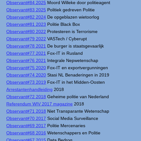
Observant#84 2025
Moord Willeke door politieagent
Observant#83 2025
Politiek gedreven Politie
Observant#82 2024
De opgeblazen wietoorlog
Observant#81 2023
Politie Black Box
Observant#80 2022
Protesteren is Terrorisme
Observant#79 2022
VASTech / Cyberupt
Observant#78 2021
De burger is staatsgevaarlijk
Observant#77 2021
Fox-IT in Rusland
Observant#76 2021
Integrale Nepwetenschap
Observant#75 2020
Fox-IT en exportvergunningen
Observant#74 2020
Stasi NL Benaderingen in 2019
Observant#73 2019
Fox-IT in het Midden-Oosten
Arrestantenhandleiding
2018
Observant#72 2018
Geheime politie van Nederland
Referendum WIV 2017 magazine
2018
Observant#71 2018
Niet Transparante Wetenschap
Observant#70 2017
Social Media Surveillance
Observant#69 2017
Politie Mercenaries
Observant#68 2016
Wetenschappers en Politie
Observant#67 2015
Data Bedrog