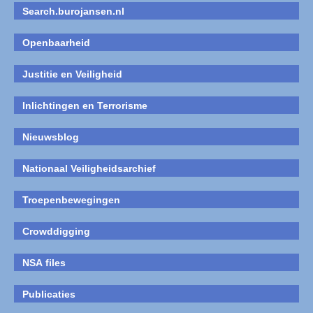
Search.burojansen.nl
Openbaarheid
Justitie en Veiligheid
Inlichtingen en Terrorisme
Nieuwsblog
Nationaal Veiligheidsarchief
Troepenbewegingen
Crowddigging
NSA files
Publicaties