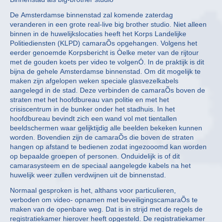
De Amsterdamse binnenstad zal komende zaterdag
veranderen in een grote real-live big brother studio. Niet alleen
binnen in de huwelijkslocaties heeft het Korps Landelijke
Politiediensten (KLPD) camaraÕs opgehangen. Volgens het
eerder genoemde Korpsbericht is Òelke meter van de rijtour
met de gouden koets per video te volgenÓ. In de praktijk is dit
bijna de gehele Amsterdamse binnenstad. Om dit mogelijk te
maken zijn afgelopen weken speciale glasvezelkabels
aangelegd in de stad. Deze verbinden de camaraÕs boven de
straten met het hoofdbureau van politie en met het
crisiscentrum in de bunker onder het stadhuis. In het
hoofdbureau bevindt zich een wand vol met tientallen
beeldschermen waar gelijktijdig alle beelden bekeken kunnen
worden. Bovendien zijn de camaraÕs die boven de straten
hangen op afstand te bedienen zodat ingezooomd kan worden
op bepaalde groepen of personen. Onduidelijk is of dit
camarasysteem en de speciaal aangelegde kabels na het
huwelijk weer zullen verdwijnen uit de binnenstad.
Normaal gesproken is het, althans voor particulieren,
verboden om video- opnamen met beveiligingscamaraÕs te
maken van de openbare weg. Dat is in strijd met de regels de
registratiekamer hierover heeft opgesteld. De registratiekamer