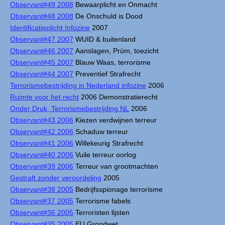
Observant#49 2008
Bewaarplicht en Onmacht
Observant#48 2008
De Onschuld is Dood
Identificatieplicht Infozine
2007
Observant#47 2007
WUID & buitenland
Observant#46 2007
Aanslagen, Prüm, toezicht
Observant#45 2007
Blauw Waas, terrorisme
Observant#44 2007
Preventief Strafrecht
Terrorismebestrijding in Nederland infozine
2006
Ruimte voor het recht
2006 Demonstratierecht
Onder Druk, Terrorismebestrijding NL
2006
Observant#43 2006
Kiezen verdwijnen terreur
Observant#42 2006
Schaduw terreur
Observant#41 2006
Willekeurig Strafrecht
Observant#40 2006
Vuile terreur oorlog
Observant#39 2006
Terreur van grootmachten
Gestraft zonder veroordeling
2005
Observant#38 2005
Bedrijfsspionage terrorisme
Observant#37 2005
Terrorisme fabels
Observant#36 2005
Terroristen lijsten
Observant#35 2005
EU Grondwet