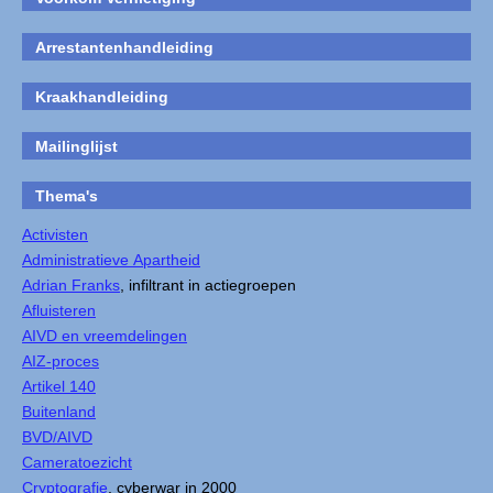
Arrestantenhandleiding
Kraakhandleiding
Mailinglijst
Thema's
Activisten
Administratieve Apartheid
Adrian Franks
, infiltrant in actiegroepen
Afluisteren
AIVD en vreemdelingen
AIZ-proces
Artikel 140
Buitenland
BVD/AIVD
Cameratoezicht
Cryptografie
, cyberwar in 2000