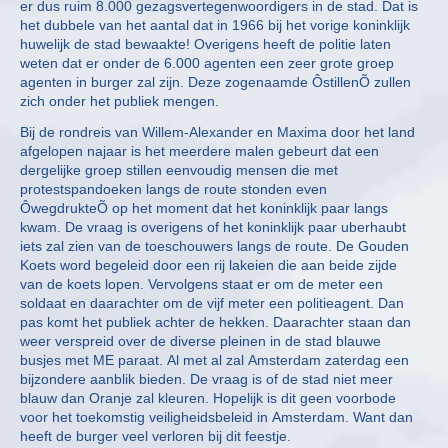
er dus ruim 8.000 gezagsvertegenwoordigers in de stad. Dat is
het dubbele van het aantal dat in 1966 bij het vorige koninklijk
huwelijk de stad bewaakte! Overigens heeft de politie laten
weten dat er onder de 6.000 agenten een zeer grote groep
agenten in burger zal zijn. Deze zogenaamde ÔstillenÕ zullen
zich onder het publiek mengen.
Bij de rondreis van Willem-Alexander en Maxima door het land
afgelopen najaar is het meerdere malen gebeurt dat een
dergelijke groep stillen eenvoudig mensen die met
protestspandoeken langs de route stonden even
ÔwegdrukteÕ op het moment dat het koninklijk paar langs
kwam. De vraag is overigens of het koninklijk paar uberhaubt
iets zal zien van de toeschouwers langs de route. De Gouden
Koets word begeleid door een rij lakeien die aan beide zijde
van de koets lopen. Vervolgens staat er om de meter een
soldaat en daarachter om de vijf meter een politieagent. Dan
pas komt het publiek achter de hekken. Daarachter staan dan
weer verspreid over de diverse pleinen in de stad blauwe
busjes met ME paraat. Al met al zal Amsterdam zaterdag een
bijzondere aanblik bieden. De vraag is of de stad niet meer
blauw dan Oranje zal kleuren. Hopelijk is dit geen voorbode
voor het toekomstig veiligheidsbeleid in Amsterdam. Want dan
heeft de burger veel verloren bij dit feestje.