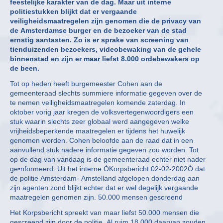
feestelijke karakter van de dag. Maar uit interne
politiestukken blijkt dat er vergaande
veiligheidsmaatregelen zijn genomen die de privacy van
de Amsterdamse burger en de bezoeker van de stad
ernstig aantasten. Zo is er sprake van screening van
tienduizenden bezoekers, videobewaking van de gehele
binnenstad en zijn er maar liefst 8.000 ordebewakers op
de been.
Tot op heden heeft burgemeester Cohen aan de
gemeenteraad slechts summiere informatie gegeven over de
te nemen veiligheidsmaatregelen komende zaterdag. In
oktober vorig jaar kregen de volksvertegenwoordigers een
stuk waarin slechts zeer globaal werd aangegeven welke
vrijheidsbeperkende maatregelen er tijdens het huwelijk
genomen worden. Cohen beloofde aan de raad dat in een
aanvullend stuk nadere informatie gegeven zou worden. Tot
op de dag van vandaag is de gemeenteraad echter niet nader
ge•nformeerd. Uit het interne ÒKorpsbericht 02-02-2002Ó dat
de politie Amsterdam- Amstelland afgelopen donderdag aan
zijn agenten zond blijkt echter dat er wel degelijk vergaande
maatregelen genomen zijn. 50.000 mensen gescreend
Het Korpsbericht spreekt van maar liefst 50.000 mensen die
gescreend zijn door de politie. Al ruim 18.000 daarvan zouden