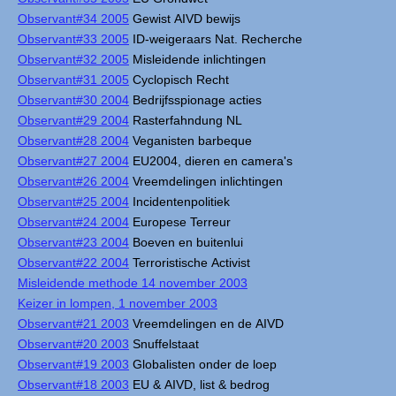
Observant#34 2005
Gewist AIVD bewijs
Observant#33 2005
ID-weigeraars Nat. Recherche
Observant#32 2005
Misleidende inlichtingen
Observant#31 2005
Cyclopisch Recht
Observant#30 2004
Bedrijfsspionage acties
Observant#29 2004
Rasterfahndung NL
Observant#28 2004
Veganisten barbeque
Observant#27 2004
EU2004, dieren en camera's
Observant#26 2004
Vreemdelingen inlichtingen
Observant#25 2004
Incidentenpolitiek
Observant#24 2004
Europese Terreur
Observant#23 2004
Boeven en buitenlui
Observant#22 2004
Terroristische Activist
Misleidende methode 14 november 2003
Keizer in lompen, 1 november 2003
Observant#21 2003
Vreemdelingen en de AIVD
Observant#20 2003
Snuffelstaat
Observant#19 2003
Globalisten onder de loep
Observant#18 2003
EU & AIVD, list & bedrog