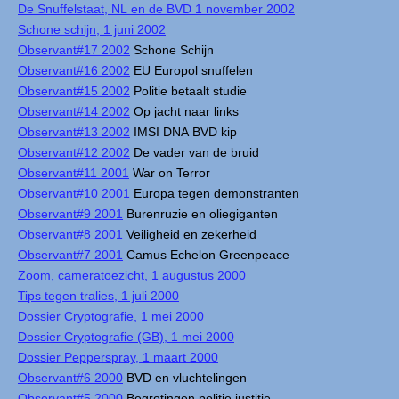
De Snuffelstaat, NL en de BVD 1 november 2002
Schone schijn, 1 juni 2002
Observant#17 2002
Schone Schijn
Observant#16 2002
EU Europol snuffelen
Observant#15 2002
Politie betaalt studie
Observant#14 2002
Op jacht naar links
Observant#13 2002
IMSI DNA BVD kip
Observant#12 2002
De vader van de bruid
Observant#11 2001
War on Terror
Observant#10 2001
Europa tegen demonstranten
Observant#9 2001
Burenruzie en oliegiganten
Observant#8 2001
Veiligheid en zekerheid
Observant#7 2001
Camus Echelon Greenpeace
Zoom, cameratoezicht, 1 augustus 2000
Tips tegen tralies, 1 juli 2000
Dossier Cryptografie, 1 mei 2000
Dossier Cryptografie (GB), 1 mei 2000
Dossier Pepperspray, 1 maart 2000
Observant#6 2000
BVD en vluchtelingen
Observant#5 2000
Begrotingen politie justitie