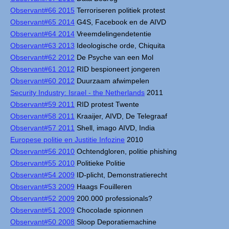
Observant#66 2015
Terroriseren politiek protest
Observant#65 2014
G4S, Facebook en de AIVD
Observant#64 2014
Vreemdelingendetentie
Observant#63 2013
Ideologische orde, Chiquita
Observant#62 2012
De Psyche van een Mol
Observant#61 2012
RID bespioneert jongeren
Observant#60 2012
Duurzaam afwimpelen
Security Industry: Israel - the Netherlands
2011
Observant#59 2011
RID protest Twente
Observant#58 2011
Kraaijer, AIVD, De Telegraaf
Observant#57 2011
Shell, imago AIVD, India
Europese politie en Justitie Infozine
2010
Observant#56 2010
Ochtendgloren, politie phishing
Observant#55 2010
Politieke Politie
Observant#54 2009
ID-plicht, Demonstratierecht
Observant#53 2009
Haags Fouilleren
Observant#52 2009
200.000 professionals?
Observant#51 2009
Chocolade spionnen
Observant#50 2008
Sloop Deporatiemachine