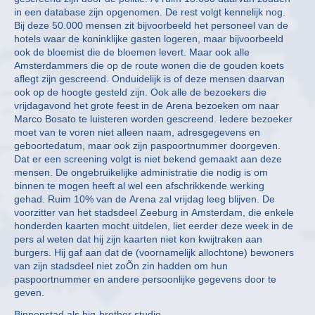
in een database zijn opgenomen. De rest volgt kennelijk nog.
Bij deze 50.000 mensen zit bijvoorbeeld het personeel van de
hotels waar de koninklijke gasten logeren, maar bijvoorbeeld
ook de bloemist die de bloemen levert. Maar ook alle
Amsterdammers die op de route wonen die de gouden koets
aflegt zijn gescreend. Onduidelijk is of deze mensen daarvan
ook op de hoogte gesteld zijn. Ook alle de bezoekers die
vrijdagavond het grote feest in de Arena bezoeken om naar
Marco Bosato te luisteren worden gescreend. Iedere bezoeker
moet van te voren niet alleen naam, adresgegevens en
geboortedatum, maar ook zijn paspoortnummer doorgeven.
Dat er een screening volgt is niet bekend gemaakt aan deze
mensen. De ongebruikelijke administratie die nodig is om
binnen te mogen heeft al wel een afschrikkende werking
gehad. Ruim 10% van de Arena zal vrijdag leeg blijven. De
voorzitter van het stadsdeel Zeeburg in Amsterdam, die enkele
honderden kaarten mocht uitdelen, liet eerder deze week in de
pers al weten dat hij zijn kaarten niet kon kwijtraken aan
burgers. Hij gaf aan dat de (voornamelijk allochtone) bewoners
van zijn stadsdeel niet zoÕn zin hadden om hun
paspoortnummer en andere persoonlijke gegevens door te
geven.
Binnenstad als big-brother studio