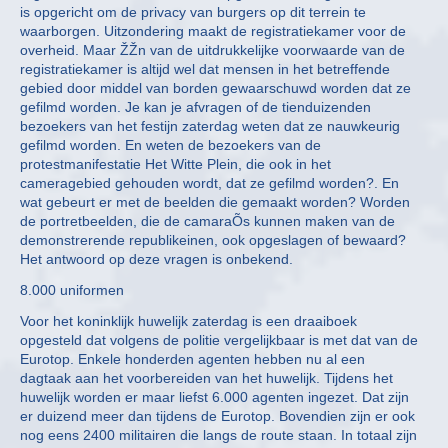
is opgericht om de privacy van burgers op dit terrein te
waarborgen. Uitzondering maakt de registratiekamer voor de
overheid. Maar ŽŽn van de uitdrukkelijke voorwaarde van de
registratiekamer is altijd wel dat mensen in het betreffende
gebied door middel van borden gewaarschuwd worden dat ze
gefilmd worden. Je kan je afvragen of de tienduizenden
bezoekers van het festijn zaterdag weten dat ze nauwkeurig
gefilmd worden. En weten de bezoekers van de
protestmanifestatie Het Witte Plein, die ook in het
cameragebied gehouden wordt, dat ze gefilmd worden?. En
wat gebeurt er met de beelden die gemaakt worden? Worden
de portretbeelden, die de camaraÕs kunnen maken van de
demonstrerende republikeinen, ook opgeslagen of bewaard?
Het antwoord op deze vragen is onbekend.
8.000 uniformen
Voor het koninklijk huwelijk zaterdag is een draaiboek
opgesteld dat volgens de politie vergelijkbaar is met dat van de
Eurotop. Enkele honderden agenten hebben nu al een
dagtaak aan het voorbereiden van het huwelijk. Tijdens het
huwelijk worden er maar liefst 6.000 agenten ingezet. Dat zijn
er duizend meer dan tijdens de Eurotop. Bovendien zijn er ook
nog eens 2400 militairen die langs de route staan. In totaal zijn