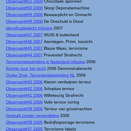
Observant#51 2009
Chocolade spionnen
Observant#50 2008
Sloop Deporatiemachine
Observant#49 2008
Bewaarplicht en Onmacht
Observant#48 2008
De Onschuld is Dood
Identificatieplicht Infozine
2007
Observant#47 2007
WUID & buitenland
Observant#46 2007
Aanslagen, Prüm, toezicht
Observant#45 2007
Blauw Waas, terrorisme
Observant#44 2007
Preventief Strafrecht
Terrorismebestrijding in Nederland infozine
2006
Ruimte voor het recht
2006 Demonstratierecht
Onder Druk, Terrorismebestrijding NL
2006
Observant#43 2006
Kiezen verdwijnen terreur
Observant#42 2006
Schaduw terreur
Observant#41 2006
Willekeurig Strafrecht
Observant#40 2006
Vuile terreur oorlog
Observant#39 2006
Terreur van grootmachten
Gestraft zonder veroordeling
2005
Observant#38 2005
Bedrijfsspionage terrorisme
Observant#37 2005
Terrorisme fabels