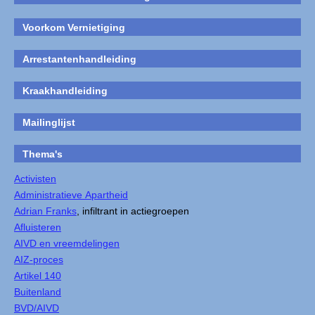
Voorkom Vernietiging
Arrestantenhandleiding
Kraakhandleiding
Mailinglijst
Thema's
Activisten
Administratieve Apartheid
Adrian Franks
, infiltrant in actiegroepen
Afluisteren
AIVD en vreemdelingen
AIZ-proces
Artikel 140
Buitenland
BVD/AIVD