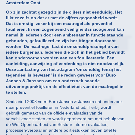
Amsterdam Oost.
Op zijn zachtst gezegd zijn de cijfers niet eenduidig. Het
lijkt er zelfs op dat er met de cijfers gegoocheld wordt.
Dat is ernstig, zeker bij een maatregel als preventief
fouilleren. In een zogenoemd veiligheidsrisicogebied kan
namelijk iedereen door een ambtenaar in functie staande
gehouden, gefouilleerd en zijn bezittingen doorzocht
worden. De maatregel tast de onschuldpresumptie van
iedere burger aan. Iedereen die zich in het gebied bevindt
kan onderworpen worden aan een fouilleeractie. Een
aanleiding, aanwijzing of verdenking is niet noodzakelijk.
Deze aantasting van het adagium ‘onschuldig tenzij het
tegendeel is bewezen’ is de reden geweest voor Buro
Jansen & Janssen om een onderzoek naar de
uitvoeringspraktijk en de effectiviteit van de maatregel in
te stellen.
Sinds eind 2008 voert Buro Jansen & Janssen dat onderzoek
naar preventief fouilleren in Nederland uit. Hierbij wordt
gebruik gemaakt van de officiële evaluaties van de
verschillende steden en wordt geprobeerd om met behulp van
de Wet Openbaarheid van Bestuur interne evaluaties,
processen-verbaal en andere politiestukken boven tafel te