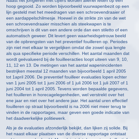
Naast het jongleren met cijfers worden allerlei feiten op een
hoop gegooid. Zo worden bijvoorbeeld vuurwapenbezit op een
lijn gesteld met het meedragen van een schroevendraaier of
een aardappelschilmesje. Hoewel in de strikte zin van de wet
een schroevendraaier misschien als steekwapen is te
omschrijven is dit van een andere orde dan een stiletto of een
automatisch geweer. Dit levert geen waarheidsgetrouw beeld
van de opbrengsten van het preventief fouilleren op. Periodes
zijn niet met elkaar te vergelijken omdat die zowel qua lengte
als qua specifieke periode verschillen. Het aantal maanden dat
wordt geëvalueerd bij de fouilleeracties loopt uiteen van 9, 10,
11, 12 en 13. De metingen van het aantal wapenincidenten
bestrijken meestal 12 maanden van bijvoorbeeld 1 april 2005
tot 1april 2006. De preventief fouilleer evaluaties lopen echter
van 1 juni 2005 tot 1 juni 2006 of 1 juli 2006 tot 1 juli 2007 of 1
juni 2004 tot 1 april 2005. Tevens worden bepaalde gegevens,
het fouilleren in horecagelegenheden, wel verstrekt over het
ene jaar en niet over het andere jaar. Het aantal uren effectief
fouilleren op straat bijvoorbeeld is na 2006 niet meer terug te
vinden in de rapportages, maar geven een goede indicatie van
het daadwerkelijke politiewerk.
Als je de evaluaties afzonderlijk bekijkt, dan lijken zij solide. Bij
het naast elkaar plaatsen van de diverse rapportage ontstaat