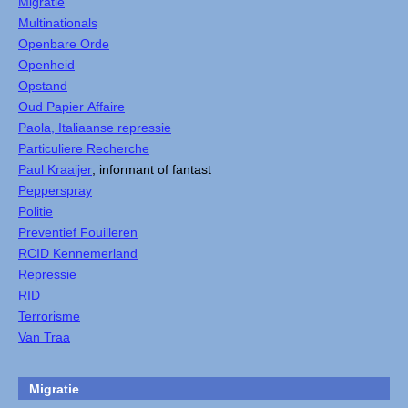
Migratie
Multinationals
Openbare Orde
Openheid
Opstand
Oud Papier Affaire
Paola, Italiaanse repressie
Particuliere Recherche
Paul Kraaijer
, informant of fantast
Pepperspray
Politie
Preventief Fouilleren
RCID Kennemerland
Repressie
RID
Terrorisme
Van Traa
Migratie