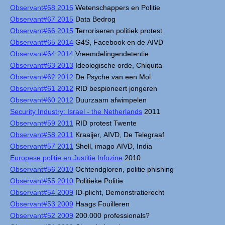
Observant#68 2016
Wetenschappers en Politie
Observant#67 2015
Data Bedrog
Observant#66 2015
Terroriseren politiek protest
Observant#65 2014
G4S, Facebook en de AIVD
Observant#64 2014
Vreemdelingendetentie
Observant#63 2013
Ideologische orde, Chiquita
Observant#62 2012
De Psyche van een Mol
Observant#61 2012
RID bespioneert jongeren
Observant#60 2012
Duurzaam afwimpelen
Security Industry: Israel - the Netherlands
2011
Observant#59 2011
RID protest Twente
Observant#58 2011
Kraaijer, AIVD, De Telegraaf
Observant#57 2011
Shell, imago AIVD, India
Europese politie en Justitie Infozine
2010
Observant#56 2010
Ochtendgloren, politie phishing
Observant#55 2010
Politieke Politie
Observant#54 2009
ID-plicht, Demonstratierecht
Observant#53 2009
Haags Fouilleren
Observant#52 2009
200.000 professionals?