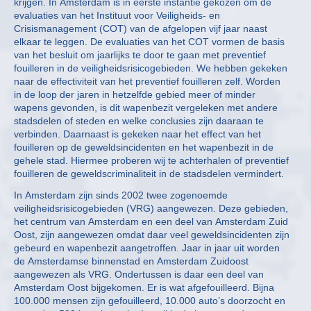
krijgen. In Amsterdam is in eerste instantie gekozen om de
evaluaties van het Instituut voor Veiligheids- en
Crisismanagement (COT) van de afgelopen vijf jaar naast
elkaar te leggen. De evaluaties van het COT vormen de basis
van het besluit om jaarlijks te door te gaan met preventief
fouilleren in de veiligheidsrisicogebieden. We hebben gekeken
naar de effectiviteit van het preventief fouilleren zelf. Worden
in de loop der jaren in hetzelfde gebied meer of minder
wapens gevonden, is dit wapenbezit vergeleken met andere
stadsdelen of steden en welke conclusies zijn daaraan te
verbinden. Daarnaast is gekeken naar het effect van het
fouilleren op de geweldsincidenten en het wapenbezit in de
gehele stad. Hiermee proberen wij te achterhalen of preventief
fouilleren de geweldscriminaliteit in de stadsdelen vermindert.
In Amsterdam zijn sinds 2002 twee zogenoemde
veiligheidsrisicogebieden (VRG) aangewezen. Deze gebieden,
het centrum van Amsterdam en een deel van Amsterdam Zuid
Oost, zijn aangewezen omdat daar veel geweldsincidenten zijn
gebeurd en wapenbezit aangetroffen. Jaar in jaar uit worden
de Amsterdamse binnenstad en Amsterdam Zuidoost
aangewezen als VRG. Ondertussen is daar een deel van
Amsterdam Oost bijgekomen. Er is wat afgefouilleerd. Bijna
100.000 mensen zijn gefouilleerd, 10.000 auto’s doorzocht en