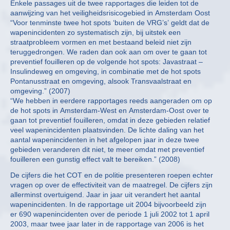
Enkele passages uit de twee rapportages die leiden tot de
aanwijzing van het veiligheidsrisicogebied in Amsterdam Oost
“Voor tenminste twee hot spots ‘buiten de VRG’s’ geldt dat de
wapenincidenten zo systematisch zijn, bij uitstek een
straatprobleem vormen en met bestaand beleid niet zijn
teruggedrongen. We raden dan ook aan om over te gaan tot
preventief fouilleren op de volgende hot spots: Javastraat –
Insulindeweg en omgeving, in combinatie met de hot spots
Pontanusstraat en omgeving, alsook Transvaalstraat en
omgeving.” (2007)
“We hebben in eerdere rapportages reeds aangeraden om op
de hot spots in Amsterdam-West en Amsterdam-Oost over te
gaan tot preventief fouilleren, omdat in deze gebieden relatief
veel wapenincidenten plaatsvinden. De lichte daling van het
aantal wapenincidenten in het afgelopen jaar in deze twee
gebieden veranderen dit niet, te meer omdat met preventief
fouilleren een gunstig effect valt te bereiken.” (2008)
De cijfers die het COT en de politie presenteren roepen echter
vragen op over de effectiviteit van de maatregel. De cijfers zijn
allerminst overtuigend. Jaar in jaar uit verandert het aantal
wapenincidenten. In de rapportage uit 2004 bijvoorbeeld zijn
er 690 wapenincidenten over de periode 1 juli 2002 tot 1 april
2003, maar twee jaar later in de rapportage van 2006 is het