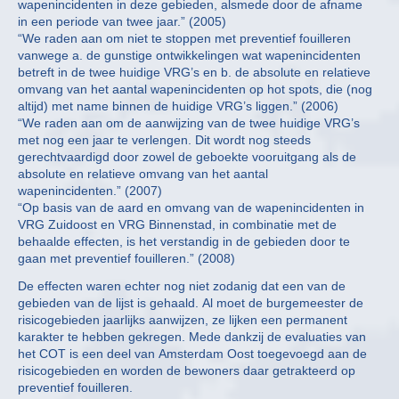
wapenincidenten in deze gebieden, alsmede door de afname
in een periode van twee jaar.” (2005)
“We raden aan om niet te stoppen met preventief fouilleren
vanwege a. de gunstige ontwikkelingen wat wapenincidenten
betreft in de twee huidige VRG’s en b. de absolute en relatieve
omvang van het aantal wapenincidenten op hot spots, die (nog
altijd) met name binnen de huidige VRG’s liggen.” (2006)
“We raden aan om de aanwijzing van de twee huidige VRG’s
met nog een jaar te verlengen. Dit wordt nog steeds
gerechtvaardigd door zowel de geboekte vooruitgang als de
absolute en relatieve omvang van het aantal
wapenincidenten.” (2007)
“Op basis van de aard en omvang van de wapenincidenten in
VRG Zuidoost en VRG Binnenstad, in combinatie met de
behaalde effecten, is het verstandig in de gebieden door te
gaan met preventief fouilleren.” (2008)
De effecten waren echter nog niet zodanig dat een van de
gebieden van de lijst is gehaald. Al moet de burgemeester de
risicogebieden jaarlijks aanwijzen, ze lijken een permanent
karakter te hebben gekregen. Mede dankzij de evaluaties van
het COT is een deel van Amsterdam Oost toegevoegd aan de
risicogebieden en worden de bewoners daar getrakteerd op
preventief fouilleren.