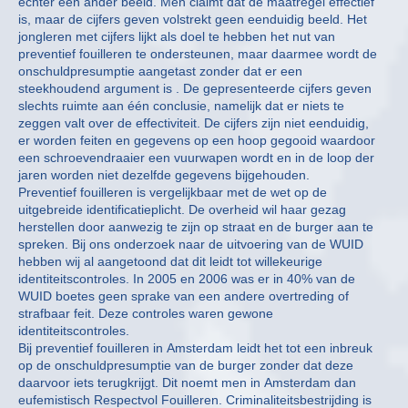
echter een ander beeld. Men claimt dat de maatregel effectief
is, maar de cijfers geven volstrekt geen eenduidig beeld. Het
jongleren met cijfers lijkt als doel te hebben het nut van
preventief fouilleren te ondersteunen, maar daarmee wordt de
onschuldpresumptie aangetast zonder dat er een
steekhoudend argument is . De gepresenteerde cijfers geven
slechts ruimte aan één conclusie, namelijk dat er niets te
zeggen valt over de effectiviteit. De cijfers zijn niet eenduidig,
er worden feiten en gegevens op een hoop gegooid waardoor
een schroevendraaier een vuurwapen wordt en in de loop der
jaren worden niet dezelfde gegevens bijgehouden.
Preventief fouilleren is vergelijkbaar met de wet op de
uitgebreide identificatieplicht. De overheid wil haar gezag
herstellen door aanwezig te zijn op straat en de burger aan te
spreken. Bij ons onderzoek naar de uitvoering van de WUID
hebben wij al aangetoond dat dit leidt tot willekeurige
identiteitscontroles. In 2005 en 2006 was er in 40% van de
WUID boetes geen sprake van een andere overtreding of
strafbaar feit. Deze controles waren gewone
identiteitscontroles.
Bij preventief fouilleren in Amsterdam leidt het tot een inbreuk
op de onschuldpresumptie van de burger zonder dat deze
daarvoor iets terugkrijgt. Dit noemt men in Amsterdam dan
eufemistisch Respectvol Fouilleren. Criminaliteitsbestrijding is