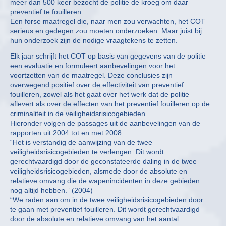
meer dan 500 keer bezocht de politie de kroeg om daar
preventief te fouilleren.
Een forse maatregel die, naar men zou verwachten, het COT
serieus en gedegen zou moeten onderzoeken. Maar juist bij
hun onderzoek zijn de nodige vraagtekens te zetten.
Elk jaar schrijft het COT op basis van gegevens van de politie
een evaluatie en formuleert aanbevelingen voor het
voortzetten van de maatregel. Deze conclusies zijn
overwegend positief over de effectiviteit van preventief
fouilleren, zowel als het gaat over het werk dat de politie
aflevert als over de effecten van het preventief fouilleren op de
criminaliteit in de veiligheidsrisicogebieden.
Hieronder volgen de passages uit de aanbevelingen van de
rapporten uit 2004 tot en met 2008:
“Het is verstandig de aanwijzing van de twee
veiligheidsrisicogebieden te verlengen. Dit wordt
gerechtvaardigd door de geconstateerde daling in de twee
veiligheidsrisicogebieden, alsmede door de absolute en
relatieve omvang die de wapenincidenten in deze gebieden
nog altijd hebben.” (2004)
“We raden aan om in de twee veiligheidsrisicogebieden door
te gaan met preventief fouilleren. Dit wordt gerechtvaardigd
door de absolute en relatieve omvang van het aantal