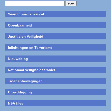
Search.burojansen.nl
Openbaarheid
Justitie en Veiligheid
Inlichtingen en Terrorisme
Nieuwsblog
Nationaal Veiligheidsarchief
Troepenbewegingen
Crowddigging
NSA files