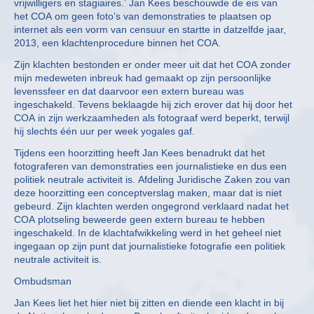
vrijwilligers en stagiaires.’ Jan Kees beschouwde de eis van
het COA om geen foto’s van demonstraties te plaatsen op
internet als een vorm van censuur en startte in datzelfde jaar,
2013, een klachtenprocedure binnen het COA.
Zijn klachten bestonden er onder meer uit dat het COA zonder
mijn medeweten inbreuk had gemaakt op zijn persoonlijke
levenssfeer en dat daarvoor een extern bureau was
ingeschakeld. Tevens beklaagde hij zich erover dat hij door het
COA in zijn werkzaamheden als fotograaf werd beperkt, terwijl
hij slechts één uur per week yogales gaf.
Tijdens een hoorzitting heeft Jan Kees benadrukt dat het
fotograferen van demonstraties een journalistieke en dus een
politiek neutrale activiteit is. Afdeling Juridische Zaken zou van
deze hoorzitting een conceptverslag maken, maar dat is niet
gebeurd. Zijn klachten werden ongegrond verklaard nadat het
COA plotseling beweerde geen extern bureau te hebben
ingeschakeld. In de klachtafwikkeling werd in het geheel niet
ingegaan op zijn punt dat journalistieke fotografie een politiek
neutrale activiteit is.
Ombudsman
Jan Kees liet het hier niet bij zitten en diende een klacht in bij