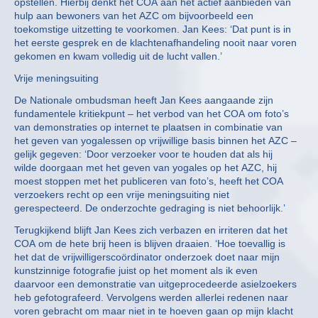
opstellen. Hierbij denkt het COA aan het actief aanbieden van
hulp aan bewoners van het AZC om bijvoorbeeld een
toekomstige uitzetting te voorkomen. Jan Kees: ‘Dat punt is in
het eerste gesprek en de klachtenafhandeling nooit naar voren
gekomen en kwam volledig uit de lucht vallen.’
Vrije meningsuiting
De Nationale ombudsman heeft Jan Kees aangaande zijn
fundamentele kritiekpunt – het verbod van het COA om foto’s
van demonstraties op internet te plaatsen in combinatie van
het geven van yogalessen op vrijwillige basis binnen het AZC –
gelijk gegeven: ‘Door verzoeker voor te houden dat als hij
wilde doorgaan met het geven van yogales op het AZC, hij
moest stoppen met het publiceren van foto’s, heeft het COA
verzoekers recht op een vrije meningsuiting niet
gerespecteerd. De onderzochte gedraging is niet behoorlijk.’
Terugkijkend blijft Jan Kees zich verbazen en irriteren dat het
COA om de hete brij heen is blijven draaien. ‘Hoe toevallig is
het dat de vrijwilligerscoördinator onderzoek doet naar mijn
kunstzinnige fotografie juist op het moment als ik even
daarvoor een demonstratie van uitgeprocedeerde asielzoekers
heb gefotografeerd. Vervolgens werden allerlei redenen naar
voren gebracht om maar niet in te hoeven gaan op mijn klacht