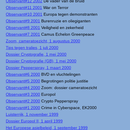
Observant#12 2002
De vader van de bruid
Observant#11 2001
War on Terror
Observant#10 2001
Europa tegen demonstranten
Observant#9 2001
Burenruzie en oliegiganten
Observant#8 2001
Veiligheid en zekerheid
Observant#7 2001
Camus Echelon Greenpeace
Zoom, cameratoezicht, 1 augustus 2000
Tips tegen tralies, 1 juli 2000
Dossier Cryptografie, 1 mei 2000
Dossier Cryptografie (GB), 1 mei 2000
Dossier Pepperspray, 1 maart 2000
Observant#6 2000
BVD en vluchtelingen
Observant#5 2000
Begrotingen politie justitie
Observant#4 2000
Zoom: dossier cameratoezicht
Observant#3 2000
Europol
Observant#2 2000
Crypto Pepperspray
Observant#1 2000
Crime in Cyberspace, EK2000
Luisterrijk, 1 november 1999
Dossier Europol II, 1 april 1999
Het Europese asielbeleid, 1 september 1999