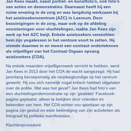
Jan Kees maakt, naast portret- en kunstfoto’s, ook foto’s
van acties en demonstraties. Daarnaast heeft hij een
ruime ervaring in de zorg en was langdurig werkzaam bij
het asielzoekerscentrum (AZC) in Leersum. Door
bezuinigingen in de zorg, maar ook op de afdeling
voorzieningen voor vluchtelingen, raakte Jan Kees zijn
werk op het AZC kwijt. Enkele asielzoekers verzochten
hem zijn yogalessen in het centrum voort te zetten. Hij
stemde daarmee in en moest een contract ondertekenen
als vrijwilliger van het Centraal Orgaan opvang
asielzoekers (COA).
Na enkele maanden vrijwilligerswerk verricht te hebben, werd
Jan Kees in 2013 door het COA de wacht aangezegd. Hij had
jarenlang beroepsmatig als verpleegkundige op het centrum
gewerkt. Hij zou zich namelijk nogal kritisch hebben uitgelaten
over de politie. Wat was het geval? Jan Kees had foto’s van
een vluchtelingendemonstratie op zijn ‘gesloten’ Facebook-
pagina geplaatst, alleen te bekijken door vrienden en
bekenden van hem. Het COA echter zou spontaan op zijn
pagina zijn gestuit en eiste beëindiging van zijn activiteiten als
fotograaf bij politieke manifestaties.
Klachtenprocedure