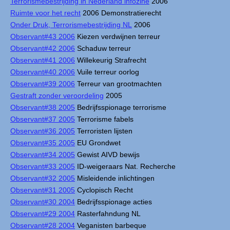
Terrorismebestrijding in Nederland infozine
2006
Ruimte voor het recht
2006 Demonstratierecht
Onder Druk, Terrorismebestrijding NL
2006
Observant#43 2006
Kiezen verdwijnen terreur
Observant#42 2006
Schaduw terreur
Observant#41 2006
Willekeurig Strafrecht
Observant#40 2006
Vuile terreur oorlog
Observant#39 2006
Terreur van grootmachten
Gestraft zonder veroordeling
2005
Observant#38 2005
Bedrijfsspionage terrorisme
Observant#37 2005
Terrorisme fabels
Observant#36 2005
Terroristen lijsten
Observant#35 2005
EU Grondwet
Observant#34 2005
Gewist AIVD bewijs
Observant#33 2005
ID-weigeraars Nat. Recherche
Observant#32 2005
Misleidende inlichtingen
Observant#31 2005
Cyclopisch Recht
Observant#30 2004
Bedrijfsspionage acties
Observant#29 2004
Rasterfahndung NL
Observant#28 2004
Veganisten barbeque