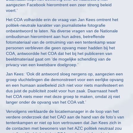
aangezien Facebook hieromtrent een zeer streng beleid
voert.’
Het COA volhardde erin de vraag van Jan Kees omtrent het
politiek-neutrale karakter van journalistieke fotografie
onbeantwoord te laten. Na diverse vragen van de Nationale
ombudsman hieromtrent aan hun adres, betreffende
fotomateriaal van de ontruiming van een tentenkamp waar
personen verbleven die geen opvang meer hadden bij het
COA, antwoordde het COA dat het bij het publiceren van
beeldmateriaal gaat om ‘de mogelijke schending van de
privacy van een kwetsbare doelgroep.’
Jan Kees: ‘Ook dit antwoord sloeg nergens op, aangezien een
groep vluchtelingen die demonstreert voor een eerlijke opvang
en een humaan asielbeleid zich niet voor niets manifesteert en
dus juist de publiciteit zoekt voor hun zaak. Daarnaast heeft
het COA niets meer met deze groep te maken, omdat zij niet
langer onder de opvang van het COA valt.’
Vervolgens verklaarde de locatiemanager in de loop van het
verdere onderzoek dat het CAO aan de hand van de foto’s van
tentenkampen er niet op kon vertrouwen dat Jan Kees zich in
de contacten met bewoners van het AZC politiek neutraal zou