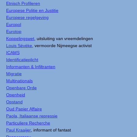
Etnisch Profileren
Europese Politie en Justitie
Europese regelgeving
Europol
Eurotop
Koppelingswet
, uitsluiting van vreemdelingen
Louis Sévèke
, vermoorde Nijmeegse activist
ICAMS
Identificatieplicht
Informanten & Infiltranten
Migratie
Multinationals
Openbare Orde
Openheid
Opstand
Oud Papier Affaire
Paola, Italiaanse repressie
Particuliere Recherche
Paul Kraaijer
, informant of fantast