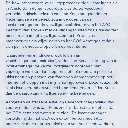
De bewuste fotoserie over uitgeprocedeerde vluchtelingen die
in Amsterdam demonstreerden, plus de op Facebook
vermelde kritische teksten van Jan Kees aangaande het
Nederlandse asielbeleid, zou in de ogen van de
locatiemanager en de vrijwilligerscoördinator van het AZC
Leersum niet stroken met de uitgangspunten zoals die worden
omschreven in het vrijwilligerscontract. Zowel van
medewerkers als vrijwilligers van het COA wordt geëist dat zij
zich politiek neutraal opstellen op het internet.
‘Daaronder vallen blijkbaar ook foto’s van
vluchtelingendemonstraties’, vertelt Jan Kees. ‘Ik kreeg van de
locatiemanager de keuze voorgelegd: doorgaan met
vrijwilligerswerk en dan stoppen met het doen van politieke
uitlatingen en plaatsen van foto’s van demonstraties op het
internet, of stoppen met mijn vrijwilligerswerk. Deze keuze heb
ik als intimiderend en vrijheid beperkend ervaren.’ Jan Kees
diende daarop zijn vrijwilligerswerk te beëindigen.
Aangezien de fotoserie enkel op Facebook toegankelijk was
voor vrienden, was Jan Kees zeer verbaasd over het feit dat
het COA deze had weten in te zien. ‘De locatiemanager
vertelde mij dat het COA een extern bureau heeft dat
onderzoek doet naar het privéleven van haar medewerkers,