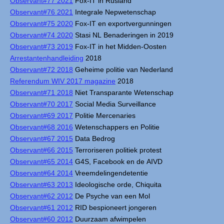
Observant#77 2021
Fox-IT in Rusland
Observant#76 2021
Integrale Nepwetenschap
Observant#75 2020
Fox-IT en exportvergunningen
Observant#74 2020
Stasi NL Benaderingen in 2019
Observant#73 2019
Fox-IT in het Midden-Oosten
Arrestantenhandleiding
2018
Observant#72 2018
Geheime politie van Nederland
Referendum WIV 2017 magazine
2018
Observant#71 2018
Niet Transparante Wetenschap
Observant#70 2017
Social Media Surveillance
Observant#69 2017
Politie Mercenaries
Observant#68 2016
Wetenschappers en Politie
Observant#67 2015
Data Bedrog
Observant#66 2015
Terroriseren politiek protest
Observant#65 2014
G4S, Facebook en de AIVD
Observant#64 2014
Vreemdelingendetentie
Observant#63 2013
Ideologische orde, Chiquita
Observant#62 2012
De Psyche van een Mol
Observant#61 2012
RID bespioneert jongeren
Observant#60 2012
Duurzaam afwimpelen