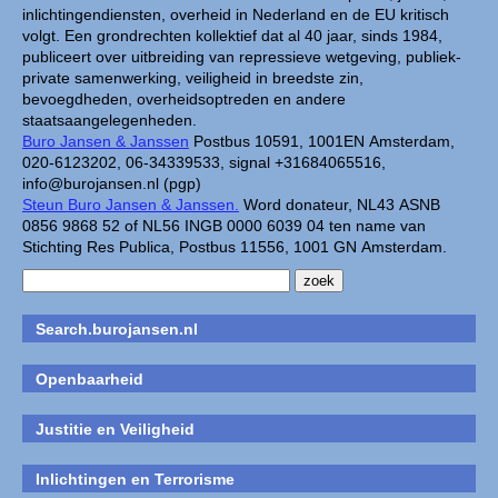
inlichtingendiensten, overheid in Nederland en de EU kritisch
volgt. Een grondrechten kollektief dat al 40 jaar, sinds 1984,
publiceert over uitbreiding van repressieve wetgeving, publiek-
private samenwerking, veiligheid in breedste zin,
bevoegdheden, overheidsoptreden en andere
staatsaangelegenheden.
Buro Jansen & Janssen
Postbus 10591, 1001EN Amsterdam,
020-6123202, 06-34339533, signal +31684065516,
info@burojansen.nl (pgp)
Steun Buro Jansen & Janssen.
Word donateur, NL43 ASNB
0856 9868 52 of NL56 INGB 0000 6039 04 ten name van
Stichting Res Publica, Postbus 11556, 1001 GN Amsterdam.
Search.burojansen.nl
Openbaarheid
Justitie en Veiligheid
Inlichtingen en Terrorisme