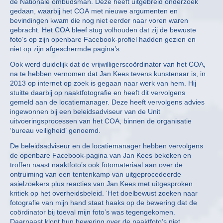
de Nationale ombudsman. Deze heeft uitgebreid onderzoek
gedaan, waarbij het COA met nieuwe argumenten en
bevindingen kwam die nog niet eerder naar voren waren
gebracht. Het COA bleef stug volhouden dat zij de bewuste
foto’s op zijn openbare Facebook-profiel hadden gezien en
niet op zijn afgeschermde pagina’s.
Ook werd duidelijk dat de vrijwilligerscoördinator van het COA,
na te hebben vernomen dat Jan Kees tevens kunstenaar is, in
2013 op internet op zoek is gegaan naar werk van hem. Hij
stuitte daarbij op naaktfotografie en heeft dit vervolgens
gemeld aan de locatiemanager. Deze heeft vervolgens advies
ingewonnen bij een beleidsadviseur van de Unit
uitvoeringsprocessen van het COA, binnen de organisatie
‘bureau veiligheid’ genoemd.
De beleidsadviseur en de locatiemanager hebben vervolgens
de openbare Facebook-pagina van Jan Kees bekeken en
troffen naast naaktfoto’s ook fotomateriaal aan over de
ontruiming van een tentenkamp van uitgeprocedeerde
asielzoekers plus reacties van Jan Kees met uitgesproken
kritiek op het overheidsbeleid. ‘Het doelbewust zoeken naar
fotografie van mijn hand staat haaks op de bewering dat de
coördinator bij toeval mijn foto’s was tegengekomen.
Daarnaast klopt hun bewering over de naaktfoto’s niet