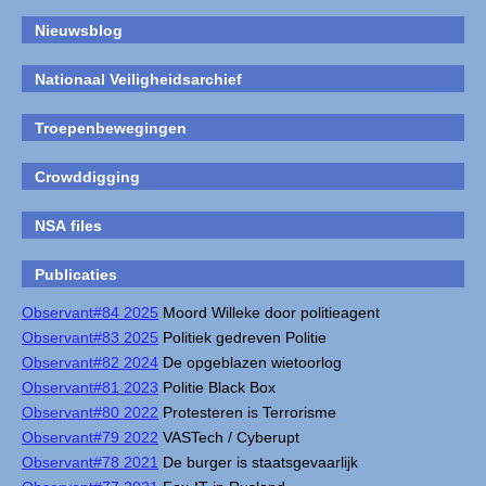
Nieuwsblog
Nationaal Veiligheidsarchief
Troepenbewegingen
Crowddigging
NSA files
Publicaties
Observant#84 2025
Moord Willeke door politieagent
Observant#83 2025
Politiek gedreven Politie
Observant#82 2024
De opgeblazen wietoorlog
Observant#81 2023
Politie Black Box
Observant#80 2022
Protesteren is Terrorisme
Observant#79 2022
VASTech / Cyberupt
Observant#78 2021
De burger is staatsgevaarlijk