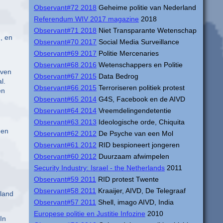
Observant#72 2018
Geheime politie van Nederland
Referendum WIV 2017 magazine
2018
Observant#71 2018
Niet Transparante Wetenschap
, en
Observant#70 2017
Social Media Surveillance
Observant#69 2017
Politie Mercenaries
Observant#68 2016
Wetenschappers en Politie
even
Observant#67 2015
Data Bedrog
l.
Observant#66 2015
Terroriseren politiek protest
en
Observant#65 2014
G4S, Facebook en de AIVD
Observant#64 2014
Vreemdelingendetentie
Observant#63 2013
Ideologische orde, Chiquita
den
Observant#62 2012
De Psyche van een Mol
Observant#61 2012
RID bespioneert jongeren
Observant#60 2012
Duurzaam afwimpelen
Security Industry: Israel - the Netherlands
2011
Observant#59 2011
RID protest Twente
Observant#58 2011
Kraaijer, AIVD, De Telegraaf
rland
Observant#57 2011
Shell, imago AIVD, India
Europese politie en Justitie Infozine
2010
In