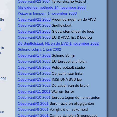
Observant#22 2004
Terroristische Activist
Misleidende methode 14 november 2003
Keizer in lompen, 1 november 2003
Observant#21 2003
Vreemdelingen en de AIVD
Bin
Observant#20 2003
Snuffelstaat
l-
Observant#19 2003
Globalisten onder de loep
Observant#18 2003
EU & AIVD, list & bedrog
De Snuffelstaat, NL en de BVD 1 november 2002
 is
Schone schijn, 1 juni 2002
e
Observant#17 2002
Schone Schijn
Observant#16 2002
EU Europol snuffelen
Observant#15 2002
Politie betaalt studie
Observant#14 2002
Op jacht naar links
2001
Observant#13 2002
IMSI DNA BVD kip
Observant#12 2002
De vader van de bruid
Observant#11 2001
War on Terror
Observant#10 2001
Europa tegen demonstranten
Observant#9 2001
Burenruzie en oliegiganten
Observant#8 2001
Veiligheid en zekerheid
aar
Observant#7 2001
Camus Echelon Greenpeace