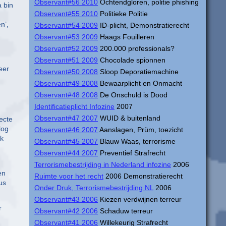
Observant#56 2010
Ochtendgloren, politie phishing
 bin
Observant#55 2010
Politieke Politie
n’,
Observant#54 2009
ID-plicht, Demonstratierecht
Observant#53 2009
Haags Fouilleren
Observant#52 2009
200.000 professionals?
Observant#51 2009
Chocolade spionnen
eer
Observant#50 2008
Sloop Deporatiemachine
Observant#49 2008
Bewaarplicht en Onmacht
Observant#48 2008
De Onschuld is Dood
Identificatieplicht Infozine
2007
Observant#47 2007
WUID & buitenland
ecte
log
Observant#46 2007
Aanslagen, Prüm, toezicht
ak
Observant#45 2007
Blauw Waas, terrorisme
Observant#44 2007
Preventief Strafrecht
Terrorismebestrijding in Nederland infozine
2006
en
Ruimte voor het recht
2006 Demonstratierecht
us
Onder Druk, Terrorismebestrijding NL
2006
Observant#43 2006
Kiezen verdwijnen terreur
r
Observant#42 2006
Schaduw terreur
Observant#41 2006
Willekeurig Strafrecht