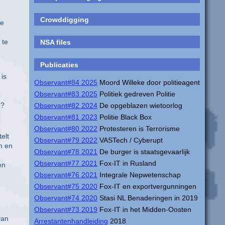
Crowddigging
re
 te
NSA files
Publicaties
 is
Observant#84 2025
Moord Willeke door politieagent
Observant#83 2025
Politiek gedreven Politie
d?
Observant#82 2024
De opgeblazen wietoorlog
Observant#81 2023
Politie Black Box
Observant#80 2022
Protesteren is Terrorisme
elt
Observant#79 2022
VASTech / Cyberupt
en en
Observant#78 2021
De burger is staatsgevaarlijk
Observant#77 2021
Fox-IT in Rusland
en
Observant#76 2021
Integrale Nepwetenschap
Observant#75 2020
Fox-IT en exportvergunningen
Observant#74 2020
Stasi NL Benaderingen in 2019
Observant#73 2019
Fox-IT in het Midden-Oosten
van
Arrestantenhandleiding
2018