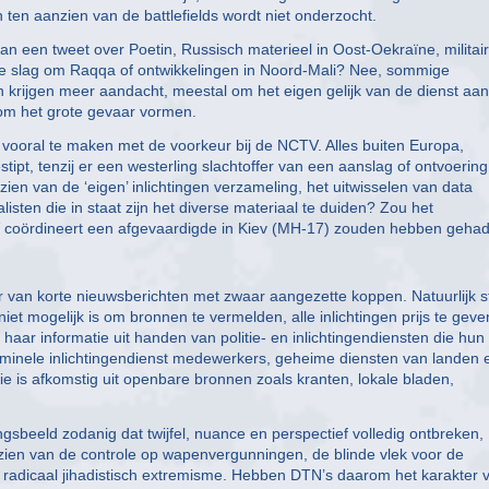
n ten aanzien van de battlefields wordt niet onderzocht.
van een tweet over Poetin, Russisch materieel in Oost-Oekraïne, militai
k, de slag om Raqqa of ontwikkelingen in Noord-Mali? Nee, sommige
krijgen meer aandacht, meestal om het eigen gelijk van de dienst aan
rom het grote gevaar vormen.
t vooral te maken met de voorkeur bij de NCTV. Alles buiten Europa,
ipt, tenzij er een westerling slachtoffer van een aanslag of ontvoering
zien van de ‘eigen’ inlichtingen verzameling, het uitwisselen van data
sten die in staat zijn het diverse materiaal te duiden? Zou het
V coördineert een afgevaardigde in Kiev (MH-17) zouden hebben geha
er van korte nieuwsberichten met zwaar aangezette koppen. Natuurlijk st
 niet mogelijk is om bronnen te vermelden, alle inlichtingen prijs te gev
t haar informatie uit handen van politie- en inlichtingendiensten die hun
iminele inlichtingendienst medewerkers, geheime diensten van landen 
e is afkomstig uit openbare bronnen zoals kranten, lokale bladen,
gsbeeld zodanig dat twijfel, nuance en perspectief volledig ontbreken,
nzien van de controle op wapenvergunningen, de blinde vlek voor de
an radicaal jihadistisch extremisme. Hebben DTN’s daarom het karakter 