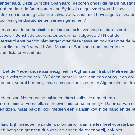
aangehaald. Deze Syrische Spanjaard, geboren onder de naam Mustafa
erd en door de Amerikanen aan Syrië zijn uitgeleverd waar hij nog
an deze op internet geciteerde fatwa vooralsnog niet bevestigd kan worde
or ‘veiligheidsautoriteiten serieus genomen.’
 maar als de authenticiteit niet is gecheckt, wat zegt dit dan over de
gsbeeld? Bericht de coördinator ook in het volgende DTN dat de
e terreurdienst bericht niet langer over deze fatwa en ook niet over de h
rreurdienst heeft vervuld. Abu Musab al-Suri komt nooit meer in de
aan dictator Assad niet.
N. Dat de Nederlandse aanwezigheid in Afghanistan, Irak of Mali een dir
’) is volstrekt logisch. ‘Wij’ doen namelijk mee aan een oorlog, een oor
toffers, vooral burgers, maar soms ook militairen. In Afghanistan en Ir
doen van Nederlandse militairen direct zullen leiden tot een
ne, is minder voorstelbaar, hoewel niet onaannemelijk. De broer van e
llen doen, maar pakt hij ook meteen een Kalasjnikov in de hand en de b
and blijft meedoen aan de ‘war on terror’ dan is alles heel voorstelbaa
ft het geen grenzen dus voor de ander, de tegenpartij, ook niet.