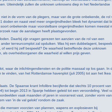
ssen. Uiteindelijk zullen de unknown unknowns diep in het Nederlandse
 niet in de vorm van de plegers, maar van de grote onbekende, de rol
191 doden en naast veel meer ongerijmdheden bleek het dynamiet dat bi
Dit soort onbekende maar voorstelbare ongerijmdheden komen meestal n
derzoek naar de aanslagen heeft plaatsgevonden.
 doden. Daarbij zijn vragen gerezen ten aanzien van de rol van een
 ander terreurcomplot zal opduiken. Was hij een dubbelagent, bespeel
id, of werd hij zelf bespeeld? De waarheid betreffende deze unknown
, als overheidsorganen die waarheid al willen prijs geven.
ot, waar de inlichtingendiensten en de politie massaal op los gaan. In 
n te vinden, van het Rotterdamse havenplot (juli 2005) tot aan het Ikea 
plaats. De Spaanse krant Infolibre becijferde dat slechts 10 procent van 
4) tot begin 2013 in Spanje hebben geleid tot een veroordeling. Veel v
roordeelden vaak maanden of jaren in voorarrest vast, zonder vorm van
m van ‘in de val gelokt’ rondom de zaak.
ten die mensen voorzien van plannen, wapens en explosieven bij