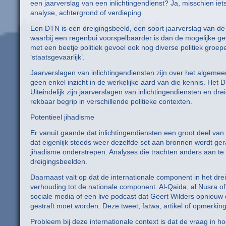
een jaarverslag van een inlichtingendienst? Ja, misschien iet
analyse, achtergrond of verdieping.
Een DTN is een dreigingsbeeld, een soort jaarverslag van de
waarbij een regenbui voorspelbaarder is dan de mogelijke gev
met een beetje politiek gevoel ook nog diverse politiek gro
‘staatsgevaarlijk’.
Jaarverslagen van inlichtingendiensten zijn over het algeme
geen enkel inzicht in de werkelijke aard van die kennis. Het D
Uiteindelijk zijn jaarverslagen van inlichtingendiensten en d
rekbaar begrip in verschillende politieke contexten.
Potentieel jihadisme
Er vanuit gaande dat inlichtingendiensten een groot deel va
dat eigenlijk steeds weer dezelfde set aan bronnen wordt ger
jihadisme onderstrepen. Analyses die trachten anders aan te ki
dreigingsbeelden.
Daarnaast valt op dat de internationale component in het dreig
verhouding tot de nationale component. Al-Qaida, al Nusra of
sociale media of een live podcast dat Geert Wilders opnieu
gestraft moet worden. Deze tweet, fatwa, artikel of opmerkin
Probleem bij deze internationale context is dat de vraag in ho