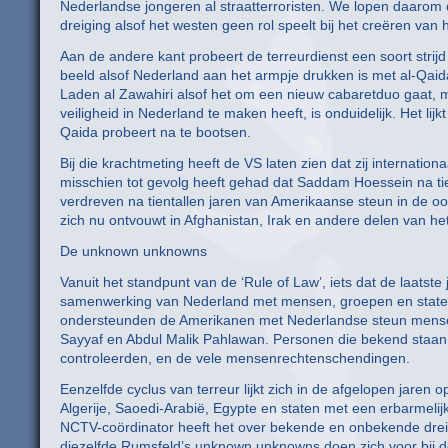
Nederlandse jongeren al straatterroristen. We lopen daarom 
dreiging alsof het westen geen rol speelt bij het creëren van he
Aan de andere kant probeert de terreurdienst een soort strij
beeld alsof Nederland aan het armpje drukken is met al-Qai
Laden al Zawahiri alsof het om een nieuw cabaretduo gaat, 
veiligheid in Nederland te maken heeft, is onduidelijk. Het l
Qaida probeert na te bootsen.
Bij die krachtmeting heeft de VS laten zien dat zij internatio
misschien tot gevolg heeft gehad dat Saddam Hoessein na tie
verdreven na tientallen jaren van Amerikaanse steun in de oor
zich nu ontvouwt in Afghanistan, Irak en andere delen van he
De unknown unknowns
Vanuit het standpunt van de ‘Rule of Law’, iets dat de laatste
samenwerking van Nederland met mensen, groepen en staten m
ondersteunden de Amerikanen met Nederlandse steun mens
Sayyaf en Abdul Malik Pahlawan. Personen die bekend staan 
controleerden, en de vele mensenrechtenschendingen.
Eenzelfde cyclus van terreur lijkt zich in de afgelopen jare
Algerije, Saoedi-Arabië, Egypte en staten met een erbarmeli
NCTV-coördinator heeft het over bekende en onbekende dreigi
diezelfde Rumsfeld’s unknown unknowns doen zich voor bij de