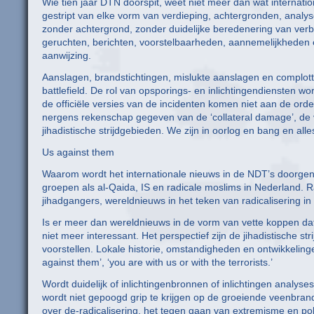
Wie tien jaar DTN doorspit, weet niet meer dan wat internat
gestript van elke vorm van verdieping, achtergronden, analys
zonder achtergrond, zonder duidelijke beredenering van ver
geruchten, berichten, voorstelbaarheden, aannemelijkheden 
aanwijzing.
Aanslagen, brandstichtingen, mislukte aanslagen en complot
battlefield. De rol van opsporings- en inlichtingendiensten 
de officiële versies van de incidenten komen niet aan de ord
nergens rekenschap gegeven van de ‘collateral damage’, de ve
jihadistische strijdgebieden. We zijn in oorlog en bang en alle
Us against them
Waarom wordt het internationale nieuws in de NDT’s doorgen
groepen als al-Qaida, IS en radicale moslims in Nederland. R
jihadgangers, wereldnieuws in het teken van radicalisering 
Is er meer dan wereldnieuws in de vorm van vette koppen dat 
niet meer interessant. Het perspectief zijn de jihadistische s
voorstellen. Lokale historie, omstandigheden en ontwikkelinge
against them’, ‘you are with us or with the terrorists.’
Wordt duidelijk of inlichtingenbronnen of inlichtingen analys
wordt niet gepoogd grip te krijgen op de groeiende veenbran
over de-radicalisering, het tegen gaan van extremisme en pola