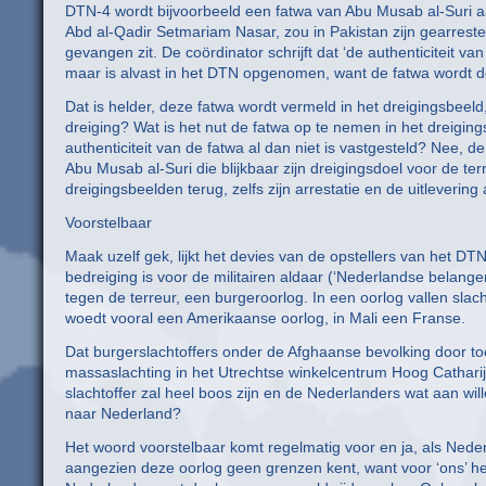
DTN-4 wordt bijvoorbeeld een fatwa van Abu Musab al-Suri 
Abd al-Qadir Setmariam Nasar, zou in Pakistan zijn gearreste
gevangen zit. De coördinator schrijft dat ‘de authenticiteit v
maar is alvast in het DTN opgenomen, want de fatwa wordt do
Dat is helder, deze fatwa wordt vermeld in het dreigingsbeeld,
dreiging? Wat is het nut de fatwa op te nemen in het dreigin
authenticiteit van de fatwa al dan niet is vastgesteld? Nee, d
Abu Musab al-Suri die blijkbaar zijn dreigingsdoel voor de te
dreigingsbeelden terug, zelfs zijn arrestatie en de uitlevering 
Voorstelbaar
Maak uzelf gek, lijkt het devies van de opstellers van het DT
bedreiging is voor de militairen aldaar (‘Nederlandse belangen
tegen de terreur, een burgeroorlog. In een oorlog vallen slach
woedt vooral een Amerikaanse oorlog, in Mali een Franse.
Dat burgerslachtoffers onder de Afghaanse bevolking door toe
massaslachting in het Utrechtse winkelcentrum Hoog Catharij
slachtoffer zal heel boos zijn en de Nederlanders wat aan wi
naar Nederland?
Het woord voorstelbaar komt regelmatig voor en ja, als Nederl
aangezien deze oorlog geen grenzen kent, want voor ‘ons’ hee