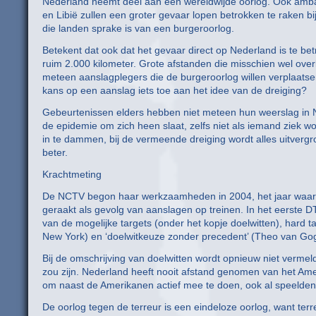
Nederland neemt deel aan een wereldwijde oorlog. Ook ambass
en Libië zullen een groter gevaar lopen betrokken te raken bi
die landen sprake is van een burgeroorlog.
Betekent dat ook dat het gevaar direct op Nederland is te bet
ruim 2.000 kilometer. Grote afstanden die misschien wel ov
meteen aanslagplegers die de burgeroorlog willen verplaatsen
kans op een aanslag iets toe aan het idee van de dreiging?
Gebeurtenissen elders hebben niet meteen hun weerslag in Ne
de epidemie om zich heen slaat, zelfs niet als iemand ziek wo
in te dammen, bij de vermeende dreiging wordt alles uitvergr
beter.
Krachtmeting
De NCTV begon haar werkzaamheden in 2004, het jaar waar
geraakt als gevolg van aanslagen op treinen. In het eerste
van de mogelijke targets (onder het kopje doelwitten), hard ta
New York) en ‘doelwitkeuze zonder precedent’ (Theo van Go
Bij de omschrijving van doelwitten wordt opnieuw niet vermeld d
zou zijn. Nederland heeft nooit afstand genomen van het Amer
om naast de Amerikanen actief mee te doen, ook al speelden w
De oorlog tegen de terreur is een eindeloze oorlog, want te