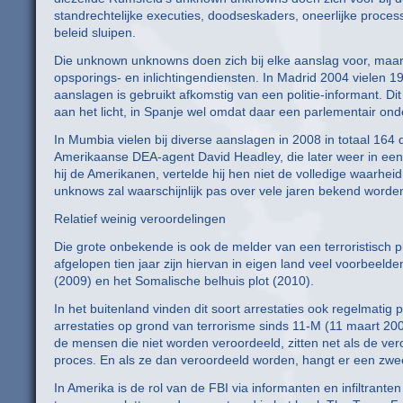
standrechtelijke executies, doodseskaders, oneerlijke proce
beleid sluipen.
Die unknown unknowns doen zich bij elke aanslag voor, maar
opsporings- en inlichtingendiensten. In Madrid 2004 vielen 
aanslagen is gebruikt afkomstig van een politie-informant. 
aan het licht, in Spanje wel omdat daar een parlementair on
In Mumbia vielen bij diverse aanslagen in 2008 in totaal 164
Amerikaanse DEA-agent David Headley, die later weer in een
hij de Amerikanen, vertelde hij hen niet de volledige waarhe
unknows zal waarschijnlijk pas over vele jaren bekend worden
Relatief weinig veroordelingen
Die grote onbekende is ook de melder van een terroristisch pl
afgelopen tien jaar zijn hiervan in eigen land veel voorbeelde
(2009) en het Somalische belhuis plot (2010).
In het buitenland vinden dit soort arrestaties ook regelmatig 
arrestaties op grond van terrorisme sinds 11-M (11 maart 200
de mensen die niet worden veroordeeld, zitten net als de ve
proces. En als ze dan veroordeeld worden, hangt er een zwee
In Amerika is de rol van de FBI via informanten en infiltran