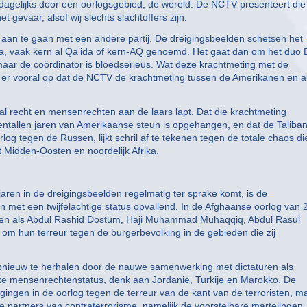
dagelijks door een oorlogsgebied, de wereld. De NCTV presenteert die
t gevaar, alsof wij slechts slachtoffers zijn.
d aan te gaan met een andere partij. De dreigingsbeelden schetsen het
da, vaak kern al Qa’ida of kern-AQ genoemd. Het gaat dan om het duo 
maar de coördinator is bloedserieus. Wat deze krachtmeting met de
ijkt er vooral op dat de NCTV de krachtmeting tussen de Amerikanen en a
naal recht en mensenrechten aan de laars lapt. Dat die krachtmeting
ntallen jaren van Amerikaanse steun is opgehangen, en dat de Taliban
log tegen de Russen, lijkt schril af te tekenen tegen de totale chaos di
t Midden-Oosten en noordelijk Afrika.
 jaren in de dreigingsbeelden regelmatig ter sprake komt, is de
et een twijfelachtige status opvallend. In de Afghaanse oorlog van 
en als Abdul Rashid Dostum, Haji Muhammad Muhaqqiq, Abdul Rasul
om hun terreur tegen de burgerbevolking in de gebieden die zij
n opnieuw te herhalen door de nauwe samenwerking met dictaturen als
jke mensenrechtenstatus, denk aan Jordanië, Turkije en Marokko. De
ngen in de oorlog tegen de terreur van de kant van de terroristen, m
 partners van contraterrorisme, namelijk de voorstelbare martelingen,