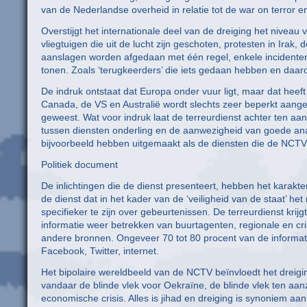
van de Nederlandse overheid in relatie tot de war on terror e
Overstijgt het internationale deel van de dreiging het niveau 
vliegtuigen die uit de lucht zijn geschoten, protesten in Ira
aanslagen worden afgedaan met één regel, enkele incidenten 
tonen. Zoals ‘terugkeerders’ die iets gedaan hebben en daa
De indruk ontstaat dat Europa onder vuur ligt, maar dat heef
Canada, de VS en Australië wordt slechts zeer beperkt aangest
geweest. Wat voor indruk laat de terreurdienst achter ten aan
tussen diensten onderling en de aanwezigheid van goede anali
bijvoorbeeld hebben uitgemaakt als de diensten die de NCT
Politiek document
De inlichtingen die de dienst presenteert, hebben het karakt
de dienst dat in het kader van de ‘veiligheid van de staat’ het
specifieker te zijn over gebeurtenissen. De terreurdienst krijg
informatie weer betrekken van buurtagenten, regionale en cr
andere bronnen. Ongeveer 70 tot 80 procent van de informati
Facebook, Twitter, internet.
Het bipolaire wereldbeeld van de NCTV beïnvloedt het dreigin
vandaar de blinde vlek voor Oekraïne, de blinde vlek ten aa
economische crisis. Alles is jihad en dreiging is synoniem a