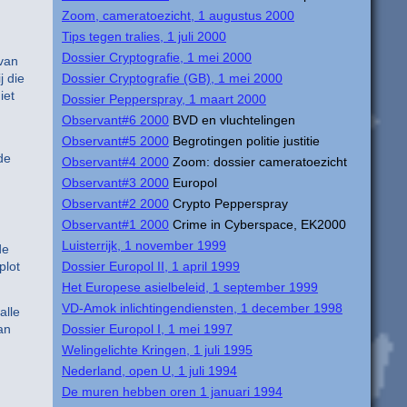
Zoom, cameratoezicht, 1 augustus 2000
Tips tegen tralies, 1 juli 2000
Dossier Cryptografie, 1 mei 2000
 van
j die
Dossier Cryptografie (GB), 1 mei 2000
iet
Dossier Pepperspray, 1 maart 2000
Observant#6 2000
BVD en vluchtelingen
Observant#5 2000
Begrotingen politie justitie
de
Observant#4 2000
Zoom: dossier cameratoezicht
Observant#3 2000
Europol
Observant#2 2000
Crypto Pepperspray
Observant#1 2000
Crime in Cyberspace, EK2000
Luisterrijk, 1 november 1999
de
plot
Dossier Europol II, 1 april 1999
Het Europese asielbeleid, 1 september 1999
VD-Amok inlichtingendiensten, 1 december 1998
alle
an
Dossier Europol I, 1 mei 1997
Welingelichte Kringen, 1 juli 1995
Nederland, open U, 1 juli 1994
De muren hebben oren 1 januari 1994