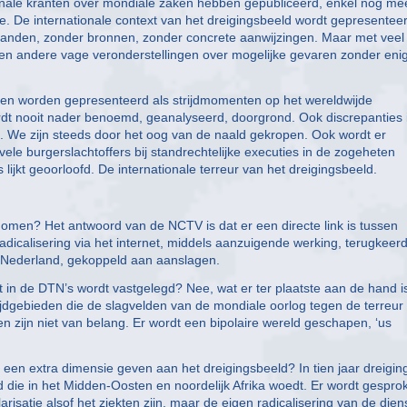
ionale kranten over mondiale zaken hebben gepubliceerd, enkel nog me
e. De internationale context van het dreigingsbeeld wordt gepresentee
banden, zonder bronnen, zonder concrete aanwijzingen. Maar met veel
en andere vage veronderstellingen over mogelijke gevaren zonder eni
ten worden gepresenteerd als strijdmomenten op het wereldwijde
wordt nooit nader benoemd, geanalyseerd, doorgrond. Ook discrepanties 
e. We zijn steeds door het oog van de naald gekropen. Ook wordt er
le burgerslachtoffers bij standrechtelijke executies in de zogeheten
s lijkt geoorloofd. De internationale terreur van het dreigingsbeeld.
omen? Het antwoord van de NCTV is dat er een directe link is tussen
adicalisering via het internet, middels aanzuigende werking, terugkeerd
in Nederland, gekoppeld aan aanslagen.
in de DTN’s wordt vastgelegd? Nee, wat er ter plaatste aan de hand is
trijdgebieden die de slagvelden van de mondiale oorlog tegen de terreur
n zijn niet van belang. Er wordt een bipolaire wereld geschapen, ‘us
es een extra dimensie geven aan het dreigingsbeeld? In tien jaar dreigin
d die in het Midden-Oosten en noordelijk Afrika woedt. Er wordt gespro
risatie alsof het ziekten zijn, maar de eigen radicalisering van de dien