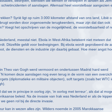
ades, bedrijven, toeristen die werken of verblijven in landen als Je
j schietincidenten of aanslagen. Allemaal heel voorstelbaar aangezien e
rekken? Syrië ligt op ruim 3.000 kilometer afstand van ons land, Libië 
erbrugt worden door zogenoemde terugkeerders, maar zijn dat dan ook
? Voegt het opschrijven van de mogelijkheid, de voorstelbaarheid of r
derland, meestal niet. Ebola in West-Afrika betekent niet meteen dat 
rdt. Ditzelfde geldt voor bedreigingen. Bij ebola wordt geprobeerd de a
oot, de diensten en de industrie zijn daarbij gebaat. Hoe meer angst ho
in Theo van Gogh werd vermoord en ondertussen Madrid hard werd
 DTN komen deze aanslagen nog even terug in de vorm van een overzich
rgets (diplomatieke en militaire objecten), soft targets (zoals het WTC i
gh).
at we in principe in oorlog zijn, ‘in oorlog met terreur’, als dat al moge
ikaanse beleid. Na de invasie van Irak was Nederland er als de kippen
e geen rol bij de directe invasie.
rreur kan in wezen alles zijn. Wilders noemde in 2005 Marokkaanse