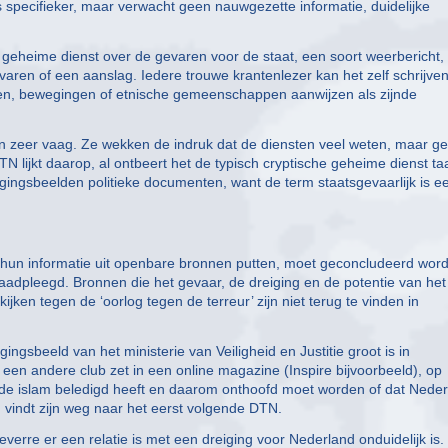
s specifieker, maar verwacht geen nauwgezette informatie, duidelijke
 geheime dienst over de gevaren voor de staat, een soort weerbericht,
aren of een aanslag. Iedere trouwe krantenlezer kan het zelf schrijven
epen, bewegingen of etnische gemeenschappen aanwijzen als zijnde
en zeer vaag. Ze wekken de indruk dat de diensten veel weten, maar g
TN lijkt daarop, al ontbeert het de typisch cryptische geheime dienst taa
reigingsbeelden politieke documenten, want de term staatsgevaarlijk is e
n hun informatie uit openbare bronnen putten, moet geconcludeerd wor
aadpleegd. Bronnen die het gevaar, de dreiging en de potentie van het
jken tegen de ‘oorlog tegen de terreur’ zijn niet terug te vinden in
ingsbeeld van het ministerie van Veiligheid en Justitie groot is in
 een andere club zet in een online magazine (Inspire bijvoorbeeld), op
w de islam beledigd heeft en daarom onthoofd moet worden of dat Nede
g vindt zijn weg naar het eerst volgende DTN.
everre er een relatie is met een dreiging voor Nederland onduidelijk is. 