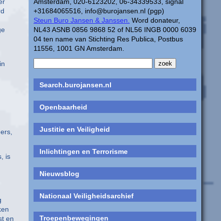
er
Amsterdam, 020-6123202, 06-34339533, signal
rd
+31684065516, info@burojansen.nl (pgp)
Steun Buro Jansen & Janssen.
Word donateur,
ge
NL43 ASNB 0856 9868 52 of NL56 INGB 0000 6039
04 ten name van Stichting Res Publica, Postbus
11556, 1001 GN Amsterdam.
in
Search.burojansen.nl
Openbaarheid
Justitie en Veiligheid
ers,
Inlichtingen en Terrorisme
, is
Nieuwsblog
Nationaal Veiligheidsarchief
g
ken
Troepenbewegingen
st en