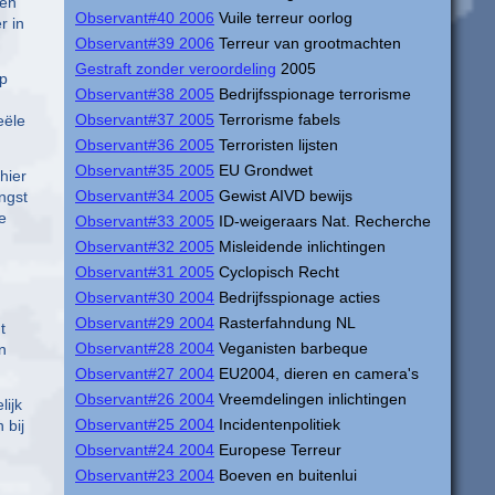
men
Observant#40 2006
Vuile terreur oorlog
r in
Observant#39 2006
Terreur van grootmachten
Gestraft zonder veroordeling
2005
op
Observant#38 2005
Bedrijfsspionage terrorisme
Observant#37 2005
Terrorisme fabels
eële
Observant#36 2005
Terroristen lijsten
Observant#35 2005
EU Grondwet
hier
Observant#34 2005
Gewist AIVD bewijs
ngst
e
Observant#33 2005
ID-weigeraars Nat. Recherche
Observant#32 2005
Misleidende inlichtingen
Observant#31 2005
Cyclopisch Recht
Observant#30 2004
Bedrijfsspionage acties
Observant#29 2004
Rasterfahndung NL
t
Observant#28 2004
Veganisten barbeque
n
Observant#27 2004
EU2004, dieren en camera's
Observant#26 2004
Vreemdelingen inlichtingen
lijk
Observant#25 2004
Incidentenpolitiek
 bij
Observant#24 2004
Europese Terreur
Observant#23 2004
Boeven en buitenlui