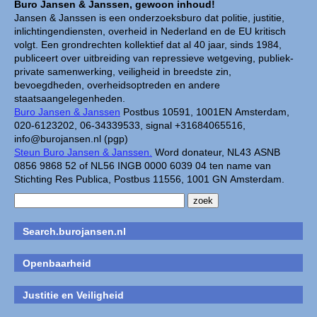
Buro Jansen & Janssen, gewoon inhoud!
Jansen & Janssen is een onderzoeksburo dat politie, justitie,
inlichtingendiensten, overheid in Nederland en de EU kritisch
volgt. Een grondrechten kollektief dat al 40 jaar, sinds 1984,
publiceert over uitbreiding van repressieve wetgeving, publiek-
private samenwerking, veiligheid in breedste zin,
bevoegdheden, overheidsoptreden en andere
staatsaangelegenheden.
Buro Jansen & Janssen
Postbus 10591, 1001EN Amsterdam,
020-6123202, 06-34339533, signal +31684065516,
info@burojansen.nl (pgp)
Steun Buro Jansen & Janssen.
Word donateur, NL43 ASNB
0856 9868 52 of NL56 INGB 0000 6039 04 ten name van
Stichting Res Publica, Postbus 11556, 1001 GN Amsterdam.
Search.burojansen.nl
Openbaarheid
Justitie en Veiligheid