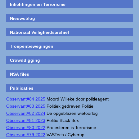
Inlichtingen en Terrorisme
Nieuwsblog
Nationaal Veiligheidsarchief
Troepenbewegingen
Crowddigging
NSA files
Publicaties
Observant#84 2025
Moord Willeke door politieagent
Observant#83 2025
Politiek gedreven Politie
Observant#82 2024
De opgeblazen wietoorlog
Observant#81 2023
Politie Black Box
Observant#80 2022
Protesteren is Terrorisme
Observant#79 2022
VASTech / Cyberupt