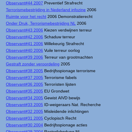
Observant#44 2007
Preventief Strafrecht
Terrorismebestrijding in Nederland infozine
2006
Ruimte voor het recht
2006 Demonstratierecht
Onder Druk, Terrorismebestrijding NL
2006
Observant#43 2006
Kiezen verdwijnen terreur
Observant#42 2006
Schaduw terreur
Observant#41 2006
Willekeurig Strafrecht
Observant#40 2006
Vuile terreur oorlog
Observant#39 2006
Terreur van grootmachten
Gestraft zonder veroordeling
2005
Observant#38 2005
Bedrijfsspionage terrorisme
Observant#37 2005
Terrorisme fabels
Observant#36 2005
Terroristen lijsten
Observant#35 2005
EU Grondwet
Observant#34 2005
Gewist AIVD bewijs
Observant#33 2005
ID-weigeraars Nat. Recherche
Observant#32 2005
Misleidende inlichtingen
Observant#31 2005
Cyclopisch Recht
Observant#30 2004
Bedrijfsspionage acties
Observant#29 2004
Rasterfahndung NL