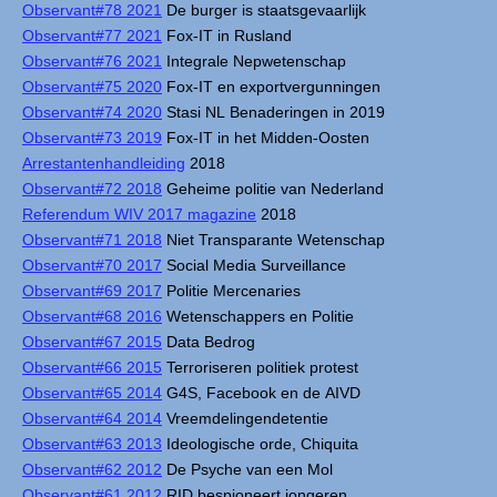
Observant#78 2021
De burger is staatsgevaarlijk
Observant#77 2021
Fox-IT in Rusland
Observant#76 2021
Integrale Nepwetenschap
Observant#75 2020
Fox-IT en exportvergunningen
Observant#74 2020
Stasi NL Benaderingen in 2019
Observant#73 2019
Fox-IT in het Midden-Oosten
Arrestantenhandleiding
2018
Observant#72 2018
Geheime politie van Nederland
Referendum WIV 2017 magazine
2018
Observant#71 2018
Niet Transparante Wetenschap
Observant#70 2017
Social Media Surveillance
Observant#69 2017
Politie Mercenaries
Observant#68 2016
Wetenschappers en Politie
Observant#67 2015
Data Bedrog
Observant#66 2015
Terroriseren politiek protest
Observant#65 2014
G4S, Facebook en de AIVD
Observant#64 2014
Vreemdelingendetentie
Observant#63 2013
Ideologische orde, Chiquita
Observant#62 2012
De Psyche van een Mol
Observant#61 2012
RID bespioneert jongeren