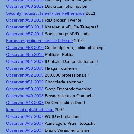
Observant#60 2012
Duurzaam afwimpelen
Security Industry: Israel - the Netherlands
2011
Observant#59 2011
RID protest Twente
Observant#58 2011
Kraaijer, AIVD, De Telegraaf
Observant#57 2011
Shell, imago AIVD, India
Europese politie en Justitie Infozine
2010
Observant#56 2010
Ochtendgloren, politie phishing
Observant#55 2010
Politieke Politie
Observant#54 2009
ID-plicht, Demonstratierecht
Observant#53 2009
Haags Fouilleren
Observant#52 2009
200.000 professionals?
Observant#51 2009
Chocolade spionnen
Observant#50 2008
Sloop Deporatiemachine
Observant#49 2008
Bewaarplicht en Onmacht
Observant#48 2008
De Onschuld is Dood
Identificatieplicht Infozine
2007
Observant#47 2007
WUID & buitenland
Observant#46 2007
Aanslagen, Prüm, toezicht
Observant#45 2007
Blauw Waas, terrorisme