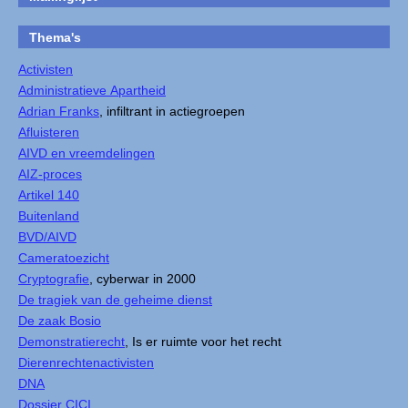
Thema's
Activisten
Administratieve Apartheid
Adrian Franks
, infiltrant in actiegroepen
Afluisteren
AIVD en vreemdelingen
AIZ-proces
Artikel 140
Buitenland
BVD/AIVD
Cameratoezicht
Cryptografie
, cyberwar in 2000
De tragiek van de geheime dienst
De zaak Bosio
Demonstratierecht
, Is er ruimte voor het recht
Dierenrechtenactivisten
DNA
Dossier CICI