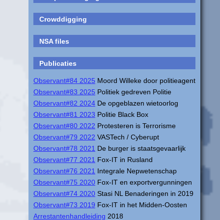
Crowddigging
NSA files
Publicaties
Observant#84 2025
Moord Willeke door politieagent
Observant#83 2025
Politiek gedreven Politie
Observant#82 2024
De opgeblazen wietoorlog
Observant#81 2023
Politie Black Box
Observant#80 2022
Protesteren is Terrorisme
Observant#79 2022
VASTech / Cyberupt
Observant#78 2021
De burger is staatsgevaarlijk
Observant#77 2021
Fox-IT in Rusland
Observant#76 2021
Integrale Nepwetenschap
Observant#75 2020
Fox-IT en exportvergunningen
Observant#74 2020
Stasi NL Benaderingen in 2019
Observant#73 2019
Fox-IT in het Midden-Oosten
Arrestantenhandleiding
2018