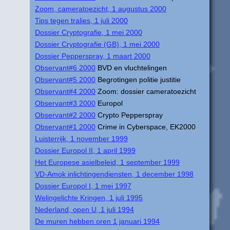
Zoom, cameratoezicht, 1 augustus 2000
Tips tegen tralies, 1 juli 2000
Dossier Cryptografie, 1 mei 2000
Dossier Cryptografie (GB), 1 mei 2000
Dossier Pepperspray, 1 maart 2000
Observant#6 2000
BVD en vluchtelingen
Observant#5 2000
Begrotingen politie justitie
Observant#4 2000
Zoom: dossier cameratoezicht
Observant#3 2000
Europol
Observant#2 2000
Crypto Pepperspray
Observant#1 2000
Crime in Cyberspace, EK2000
Luisterrijk, 1 november 1999
Dossier Europol II, 1 april 1999
Het Europese asielbeleid, 1 september 1999
VD-Amok inlichtingendiensten, 1 december 1998
Dossier Europol I, 1 mei 1997
Welingelichte Kringen, 1 juli 1995
Nederland, open U, 1 juli 1994
De muren hebben oren 1 januari 1994