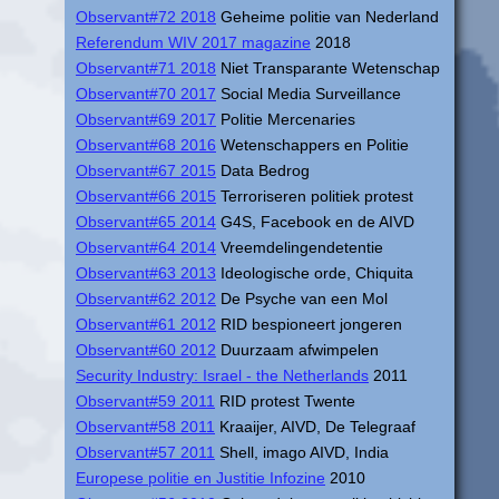
Observant#72 2018
Geheime politie van Nederland
Referendum WIV 2017 magazine
2018
Observant#71 2018
Niet Transparante Wetenschap
Observant#70 2017
Social Media Surveillance
Observant#69 2017
Politie Mercenaries
Observant#68 2016
Wetenschappers en Politie
Observant#67 2015
Data Bedrog
Observant#66 2015
Terroriseren politiek protest
Observant#65 2014
G4S, Facebook en de AIVD
Observant#64 2014
Vreemdelingendetentie
Observant#63 2013
Ideologische orde, Chiquita
Observant#62 2012
De Psyche van een Mol
Observant#61 2012
RID bespioneert jongeren
Observant#60 2012
Duurzaam afwimpelen
Security Industry: Israel - the Netherlands
2011
Observant#59 2011
RID protest Twente
Observant#58 2011
Kraaijer, AIVD, De Telegraaf
Observant#57 2011
Shell, imago AIVD, India
Europese politie en Justitie Infozine
2010