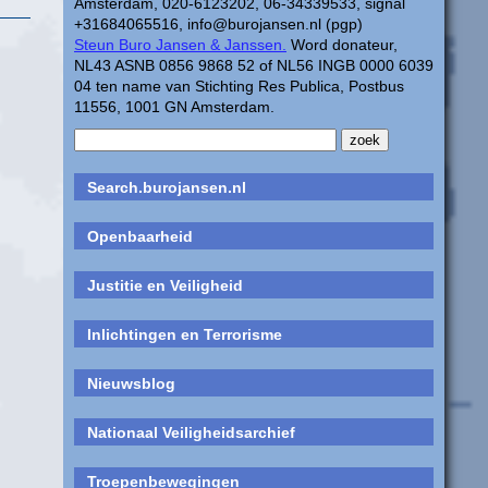
Amsterdam, 020-6123202, 06-34339533, signal
+31684065516, info@burojansen.nl (pgp)
Steun Buro Jansen & Janssen.
Word donateur,
NL43 ASNB 0856 9868 52 of NL56 INGB 0000 6039
04 ten name van Stichting Res Publica, Postbus
11556, 1001 GN Amsterdam.
Search.burojansen.nl
Openbaarheid
Justitie en Veiligheid
Inlichtingen en Terrorisme
Nieuwsblog
Nationaal Veiligheidsarchief
Troepenbewegingen