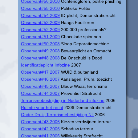
Observant#56 2010
Ochtendgloren, politie phishing
Observant#55 2010
Politieke Politie
Observant#54 2009
ID-plicht, Demonstratierecht
Observant#53 2009
Haags Fouilleren
Observant#52 2009
200.000 professionals?
Observant#51 2009
Chocolade spionnen
Observant#50 2008
Sloop Deporatiemachine
Observant#49 2008
Bewaarplicht en Onmacht
Observant#48 2008
De Onschuld is Dood
Identificatieplicht Infozine
2007
Observant#47 2007
WUID & buitenland
Observant#46 2007
Aanslagen, Prüm, toezicht
Observant#45 2007
Blauw Waas, terrorisme
Observant#44 2007
Preventief Strafrecht
Terrorismebestrijding in Nederland infozine
2006
Ruimte voor het recht
2006 Demonstratierecht
Onder Druk, Terrorismebestrijding NL
2006
Observant#43 2006
Kiezen verdwijnen terreur
Observant#42 2006
Schaduw terreur
Observant#41 2006
Willekeurig Strafrecht