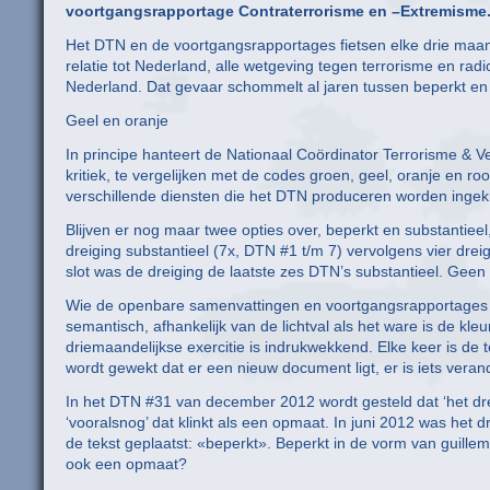
voortgangsrapportage Contraterrorisme en –Extremisme
Het DTN en de voortgangsrapportages fietsen elke drie maan
relatie tot Nederland, alle wetgeving tegen terrorisme en rad
Nederland. Dat gevaar schommelt al jaren tussen beperkt en 
Geel en oranje
In principe hanteert de Nationaal Coördinator Terrorisme & Ve
kritiek, te vergelijken met de codes groen, geel, oranje en 
verschillende diensten die het DTN produceren worden ingek
Blijven er nog maar twee opties over, beperkt en substantieel
dreiging substantieel (7x, DTN #1 t/m 7) vervolgens vier drei
slot was de dreiging de laatste zes DTN’s substantieel. Geen g
Wie de openbare samenvattingen en voortgangsrapportages do
semantisch, afhankelijk van de lichtval als het ware is de kle
driemaandelijkse exercitie is indrukwekkend. Elke keer is de 
wordt gewekt dat er een nieuw document ligt, er is iets verande
In het DTN #31 van december 2012 wordt gesteld dat ‘het drei
‘vooralsnog’ dat klinkt als een opmaat. In juni 2012 was he
de tekst geplaatst: «beperkt». Beperkt in de vorm van guille
ook een opmaat?