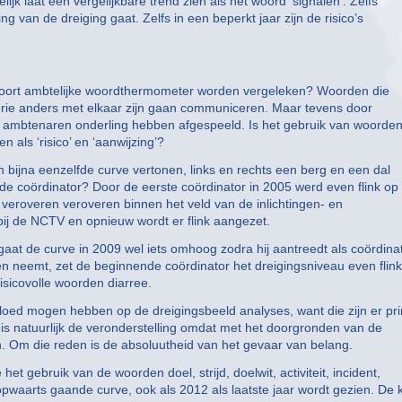
jk laat een vergelijkbare trend zien als het woord ‘signalen’. Zelfs
ng van de dreiging gaat. Zelfs in een beperkt jaar zijn de risico’s
 soort ambtelijke woordthermometer worden vergeleken? Woorden die
terie anders met elkaar zijn gaan communiceren. Maar tevens door
n ambtenaren onderling hebben afgespeeld. Is het gebruik van woorden
 als ‘risico’ en ‘aanwijzing’?
den bijna eenzelfde curve vertonen, links en rechts een berg en een dal
ver de coördinator? Door de eerste coördinator in 2005 werd even flink op
 veroveren veroveren binnen het veld van de inlichtingen- en
 bij de NCTV en opnieuw wordt er flink aangezet.
gaat de curve in 2009 wel iets omhoog zodra hij aantreedt als coördinat
en neemt, zet de beginnende coördinator het dreigingsniveau even flink
isicovolle woorden diarree.
loed mogen hebben op de dreigingsbeeld analyses, want die zijn er pri
 is natuurlijk de veronderstelling omdat met het doorgronden van de
. Om die reden is de absoluutheid van het gevaar van belang.
 gebruik van de woorden doel, strijd, doelwit, activiteit, incident,
pwaarts gaande curve, ook als 2012 als laatste jaar wordt gezien. De 