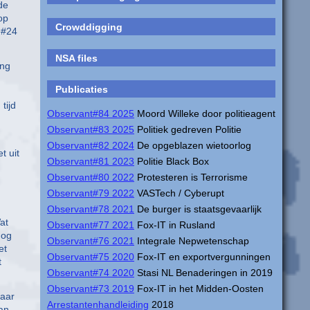
de
op
Crowddigging
N #24
NSA files
ing
Publicaties
tijd
Observant#84 2025
Moord Willeke door politieagent
Observant#83 2025
Politiek gedreven Politie
Observant#82 2024
De opgeblazen wietoorlog
t uit
Observant#81 2023
Politie Black Box
Observant#80 2022
Protesteren is Terrorisme
Observant#79 2022
VASTech / Cyberupt
Observant#78 2021
De burger is staatsgevaarlijk
at
Observant#77 2021
Fox-IT in Rusland
nog
Observant#76 2021
Integrale Nepwetenschap
et
Observant#75 2020
Fox-IT en exportvergunningen
t
Observant#74 2020
Stasi NL Benaderingen in 2019
Observant#73 2019
Fox-IT in het Midden-Oosten
naar
Arrestantenhandleiding
2018
aan