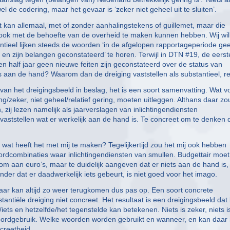
 de codering, maar het gevaar is ‘zeker niet geheel uit te sluiten’.
et kan allemaal, met of zonder aanhalingstekens of guillemet, maar die
zou ook met de behoefte van de overheid te maken kunnen hebben. Wij wil
ntieel lijken steeds de woorden ‘in de afgelopen rapportageperiode ge
n zijn belangen geconstateerd’ te horen. Terwijl in DTN #19, de eerst
pen half jaar geen nieuwe feiten zijn geconstateerd over de status van
s aan de hand? Waarom dan de dreiging vaststellen als substantieel, r
van het dreigingsbeeld in beslag, het is een soort samenvatting. Wat vo
ing/zeker, niet geheel/relatief gering, moeten uitleggen. Althans daar zo
, zij lezen namelijk als jaarverslagen van inlichtingendiensten
aststellen wat er werkelijk aan de hand is. Te concreet om te denken 
 wat heeft het met mij te maken? Tegelijkertijd zou het mij ook hebben
dcombinaties waar inlichtingendiensten van smullen. Budgettair moet
room aan euro’s, maar te duidelijk aangeven dat er niets aan de hand is,
der dat er daadwerkelijk iets gebeurt, is niet goed voor het imago.
ar kan altijd zo weer terugkomen dus pas op. Een soort concrete
tantiële dreiging niet concreet. Het resultaat is een dreigingsbeeld dat l
s/iets en hetzelfde/het tegenstelde kan betekenen. Niets is zeker, niets i
woordgebruik. Welke woorden worden gebruikt en wanneer, en kan daar 
ncreetheid.