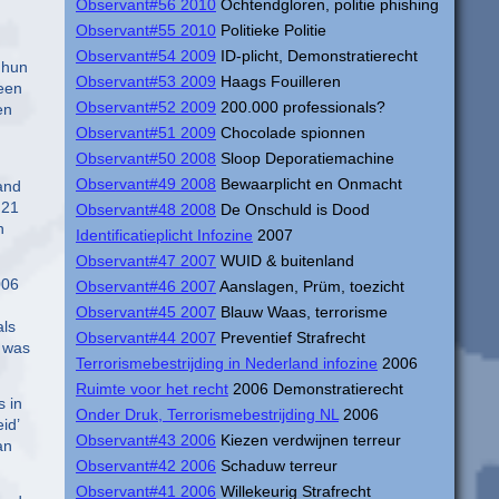
Observant#56 2010
Ochtendgloren, politie phishing
Observant#55 2010
Politieke Politie
Observant#54 2009
ID-plicht, Demonstratierecht
 hun
Observant#53 2009
Haags Fouilleren
 een
Observant#52 2009
200.000 professionals?
en
Observant#51 2009
Chocolade spionnen
Observant#50 2008
Sloop Deporatiemachine
Observant#49 2008
Bewaarplicht en Onmacht
and
 21
Observant#48 2008
De Onschuld is Dood
n
Identificatieplicht Infozine
2007
Observant#47 2007
WUID & buitenland
006
Observant#46 2007
Aanslagen, Prüm, toezicht
Observant#45 2007
Blauw Waas, terrorisme
als
Observant#44 2007
Preventief Strafrecht
, was
Terrorismebestrijding in Nederland infozine
2006
Ruimte voor het recht
2006 Demonstratierecht
s in
Onder Druk, Terrorismebestrijding NL
2006
id’
Observant#43 2006
Kiezen verdwijnen terreur
an
Observant#42 2006
Schaduw terreur
Observant#41 2006
Willekeurig Strafrecht