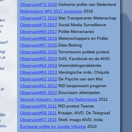
Observant#72 2018
Geheime politie van Nederland
Referendum WIV 2017 magazine
2018
Observant#71 2018
Niet Transparante Wetenschap
len
Observant#70 2017
Social Media Surveillance
en
e
Observant#69 2017
Politie Mercenaries
Observant#68 2016
Wetenschappers en Politie
eëel?
Observant#67 2015
Data Bedrog
lgt
Observant#66 2015
Terroriseren politiek protest
u je
Observant#65 2014
G4S, Facebook en de AIVD
Observant#64 2014
Vreemdelingendetentie
dat
Observant#63 2013
Ideologische orde, Chiquita
Observant#62 2012
De Psyche van een Mol
Observant#61 2012
RID bespioneert jongeren
 je
Observant#60 2012
Duurzaam afwimpelen
Security Industry: Israel - the Netherlands
2011
Observant#59 2011
RID protest Twente
Observant#58 2011
Kraaijer, AIVD, De Telegraaf
ijkt
Observant#57 2011
Shell, imago AIVD, India
s
iets
Europese politie en Justitie Infozine
2010