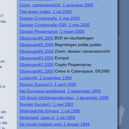
Zoom, cameratoezicht, 1 augustus 2000
Tips tegen tralies, 1 juli 2000
en?
Dossier Cryptografie, 1 mei 2000
ende
Dossier Cryptografie (GB), 1 mei 2000
Dossier Pepperspray, 1 maart 2000
Observant#6 2000
BVD en vluchtelingen
Observant#5 2000
Begrotingen politie justitie
Observant#4 2000
Zoom: dossier cameratoezicht
Observant#3 2000
Europol
euw
Observant#2 2000
Crypto Pepperspray
re
Observant#1 2000
Crime in Cyberspace, EK2000
Luisterrijk, 1 november 1999
Dossier Europol II, 1 april 1999
S in
Het Europese asielbeleid, 1 september 1999
VD-Amok inlichtingendiensten, 1 december 1998
Dossier Europol I, 1 mei 1997
Welingelichte Kringen, 1 juli 1995
 als
et
Nederland, open U, 1 juli 1994
e die
De muren hebben oren 1 januari 1994
 in