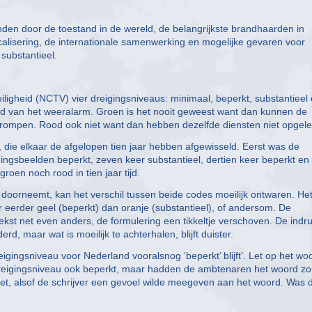
.
den door de toestand in de wereld, de belangrijkste brandhaarden in
icalisering, de internationale samenwerking en mogelijke gevaren voor
substantieel.
iligheid (NCTV) vier dreigingsniveaus: minimaal, beperkt, substantieel
rood van het weeralarm. Groen is het nooit geweest want dan kunnen de
rompen. Rood ook niet want dan hebben dezelfde diensten niet opgele
, die elkaar de afgelopen tien jaar hebben afgewisseld. Eerst was de
gingsbeelden beperkt, zeven keer substantieel, dertien keer beperkt en 
roen noch rood in tien jaar tijd.
orneemt, kan het verschil tussen beide codes moeilijk ontwaren. Het
ur eerder geel (beperkt) dan oranje (substantieel), of andersom. De
tekst net even anders, de formulering een tikkeltje verschoven. De indr
rd, maar wat is moeilijk te achterhalen, blijft duister.
gingsniveau voor Nederland vooralsnog ‘beperkt’ blijft’. Let op het wo
t dreigingsniveau ook beperkt, maar hadden de ambtenaren het woord zo
met, alsof de schrijver een gevoel wilde meegeven aan het woord. Was 