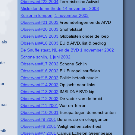
Observant#22 2004
Terroristische Activist
Misleidende methode 14 november 2003
Keizer in lompen, 1 november 2003
Observant#21 2003
Vreemdelingen en de AIVD
Observant#20 2003
Snuffelstaat
Observant#19 2003
Globalisten onder de loep
 als
Observant#18 2003
EU & AIVD, list & bedrog
De Snuffelstaat, NL en de BVD 1 november 2002
Schone schijn, 1 juni 2002
 de
Observant#17 2002
Schone Schijn
Observant#16 2002
EU Europol snuffelen
Observant#15 2002
Politie betaalt studie
or.
Observant#14 2002
Op jacht naar links
Observant#13 2002
IMSI DNA BVD kip
Observant#12 2002
De vader van de bruid
mair
Observant#11 2001
War on Terror
Observant#10 2001
Europa tegen demonstranten
Observant#9 2001
Burenruzie en oliegiganten
Observant#8 2001
Veiligheid en zekerheid
knik
Observant#7 2001
Camus Echelon Greenpeace