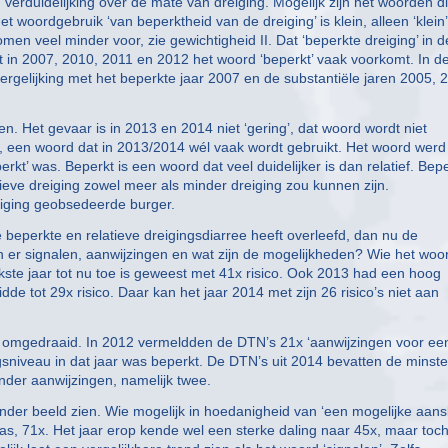
verduidelijking over de mate van dreiging. Mogelijk zijn het woorden d
woordgebruik ‘van beperktheid van de dreiging’ is klein, alleen ‘klein’
 komen veel minder voor, zie gewichtigheid II. Dat ‘beperkte dreiging’ in d
at in 2007, 2010, 2011 en 2012 het woord ‘beperkt’ vaak voorkomt. In d
ergelijking met het beperkte jaar 2007 en de substantiële jaren 2005, 
llen. Het gevaar is in 2013 en 2014 niet ‘gering’, dat woord wordt niet
s, een woord dat in 2013/2014 wél vaak wordt gebruikt. Het woord werd
rkt’ was. Beperkt is een woord dat veel duidelijker is dan relatief. Bep
latieve dreiging zowel meer als minder dreiging zou kunnen zijn.
reiging geobsedeerde burger.
e beperkte en relatieve dreigingsdiarree heeft overleefd, dan nu de
 Zijn er signalen, aanwijzingen en wat zijn de mogelijkheden? Wie het woo
ijkste jaar tot nu toe is geweest met 41x risico. Ook 2013 had een hoog
dde tot 29x risico. Daar kan het jaar 2014 met zijn 26 risico’s niet aan
den omgedraaid. In 2012 vermeldden de DTN’s 21x ‘aanwijzingen voor ee
ngsniveau in dat jaar was beperkt. De DTN’s uit 2014 bevatten de minste
nder aanwijzingen, namelijk twee.
nder beeld zien. Wie mogelijk in hoedanigheid van ‘een mogelijke aans
was, 71x. Het jaar erop kende wel een sterke daling naar 45x, maar toc