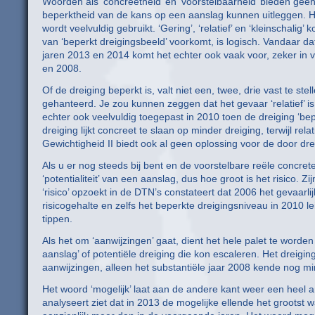
Woorden als ‘concreetheid’ en ‘voorstelbaarheid’ bieden geen 
beperktheid van de kans op een aanslag kunnen uitleggen. Het 
wordt veelvuldig gebruikt. ‘Gering’, ‘relatief’ en ‘kleinschalig’
van ‘beperkt dreigingsbeeld’ voorkomt, is logisch. Vandaar d
jaren 2013 en 2014 komt het echter ook vaak voor, zeker in v
en 2008.
Of de dreiging beperkt is, valt niet een, twee, drie vast te ste
gehanteerd. Je zou kunnen zeggen dat het gevaar ‘relatief’ i
echter ook veelvuldig toegepast in 2010 toen de dreiging ‘bepe
dreiging lijkt concreet te slaan op minder dreiging, terwijl re
Gewichtigheid II biedt ook al geen oplossing voor de door d
Als u er nog steeds bij bent en de voorstelbare reële concret
‘potentialiteit’ van een aanslag, dus hoe groot is het risico.
‘risico’ opzoekt in de DTN’s constateert dat 2006 het gevaarl
risicogehalte en zelfs het beperkte dreigingsniveau in 2010 lei
tippen.
Als het om ‘aanwijzingen’ gaat, dient het hele palet te wor
aanslag’ of potentiële dreiging die kon escaleren. Het dreigi
aanwijzingen, alleen het substantiële jaar 2008 kende nog mi
Het woord ‘mogelijk’ laat aan de andere kant weer een heel a
analyseert ziet dat in 2013 de mogelijke ellende het grootst 