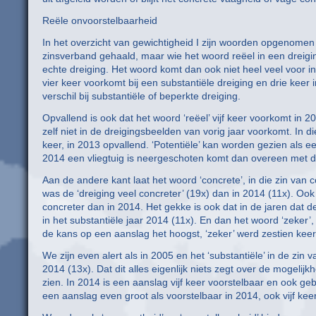
Reële onvoorstelbaarheid
In het overzicht van gewichtigheid I zijn woorden opgenomen 
zinsverband gehaald, maar wie het woord reëel in een dreigin
echte dreiging. Het woord komt dan ook niet heel veel voor in
vier keer voorkomt bij een substantiële dreiging en drie keer
verschil bij substantiële of beperkte dreiging.
Opvallend is ook dat het woord ‘reëel’ vijf keer voorkomt in 
zelf niet in de dreigingsbeelden van vorig jaar voorkomt. In d
keer, in 2013 opvallend. ‘Potentiële’ kan worden gezien als ee
2014 een vliegtuig is neergeschoten komt dan overeen met de
Aan de andere kant laat het woord ‘concrete’, in die zin van 
was de ‘dreiging veel concreter’ (19x) dan in 2014 (11x). Oo
concreter dan in 2014. Het gekke is ook dat in de jaren dat d
in het substantiële jaar 2014 (11x). En dan het woord ‘zeker’
de kans op een aanslag het hoogst, ‘zeker’ werd zestien keer
We zijn even alert als in 2005 en het ‘substantiële’ in de zin 
2014 (13x). Dat dit alles eigenlijk niets zegt over de mogelij
zien. In 2014 is een aanslag vijf keer voorstelbaar en ook ge
een aanslag even groot als voorstelbaar in 2014, ook vijf keer