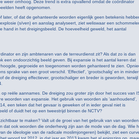
rve weer omhoog. Deze trend is extra opvallend omdat de coördinator
gsbeelden heeft opgenomen.
of later, of dat de gehanteerde woorden eigenlijk geen betekenis hebb
explosie (s/ven) en aanslag analyseert, ziet weliswaar een schommel
n de hand in het dreigingsbeeld. De hoeveelheid geweld, het aantal
inator en zijn ambtenaren van de terreurdienst zit? Als dat zo is dan
en ondoorzichtig beeld geven. Bij expansie is het aantal keren dat
 verhoogde, gegroeide en toegenomen worden gehanteerd te zien. Opni
ens sprake van een groot verschil. ‘Effectief’, ‘grootschalig’ en in minde
sof de dreiging effectiever, grootschaliger en breder is geworden, terwijl
4.
is op reële aannames. De dreiging zou groter zijn door het succes van I
dere woorden van expansie. Het gebruik van woorden als ‘aanhoudend’,
14, een teken dat het gevaar is geweken of in ieder geval niet is
eeld of duidt het op een tweestrijd binnen de NCTV?
zichtbaar te maken? Valt uit de groei van het gebruik van van woorden
 zijn dat ook woorden die onderhevig zijn aan de mode van de dag. Wie h
van de ideologie van de radicale moslimjongeren) bekijkt, ziet een curv
et woord tot 2012, in dat jaar en 2013 kwam het al enigszins op, maar