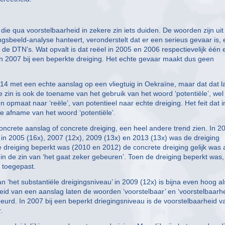
die qua voorstelbaarheid in zekere zin iets duiden. De woorden zijn uit
gsbeeld-analyse hanteert, veronderstelt dat er een serieus gevaar is,
 de DTN’s. Wat opvalt is dat reëel in 2005 en 2006 respectievelijk één 
 in 2007 bij een beperkte dreiging. Het echte gevaar maakt dus geen
2014 met een echte aanslag op een vliegtuig in Oekraïne, maar dat dat l
ie zin is ook de toename van het gebruik van het woord ‘potentiële’, wel
n opmaat naar ‘reële’, van potentieel naar echte dreiging. Het feit dat i
 afname van het woord ‘potentiële’.
concrete aanslag of concrete dreiging, een heel andere trend zien. In 2
k in 2005 (16x), 2007 (12x), 2009 (13x) en 2013 (13x) was de dreiging
e dreiging beperkt was (2010 en 2012) de concrete dreiging gelijk was 
, in de zin van ‘het gaat zeker gebeuren’. Toen de dreiging beperkt was
 toegepast.
van ‘het substantiële dreigingsniveau’ in 2009 (12x) is bijna even hoog al
kheid van een aanslag laten de woorden ‘voorstelbaar’ en ‘voorstelbaarhe
beurd. In 2007 bij een beperkt driegingsniveau is de voorstelbaarheid v
.