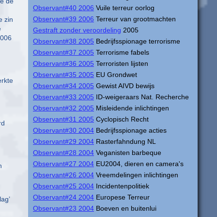
ie de
Observant#40 2006
Vuile terreur oorlog
Observant#39 2006
Terreur van grootmachten
e zin
e
Gestraft zonder veroordeling
2005
2006
Observant#38 2005
Bedrijfsspionage terrorisme
Observant#37 2005
Terrorisme fabels
Observant#36 2005
Terroristen lijsten
Observant#35 2005
EU Grondwet
erkte
Observant#34 2005
Gewist AIVD bewijs
Observant#33 2005
ID-weigeraars Nat. Recherche
Observant#32 2005
Misleidende inlichtingen
Observant#31 2005
Cyclopisch Recht
rd
Observant#30 2004
Bedrijfsspionage acties
Observant#29 2004
Rasterfahndung NL
Observant#28 2004
Veganisten barbeque
Observant#27 2004
EU2004, dieren en camera's
n
Observant#26 2004
Vreemdelingen inlichtingen
Observant#25 2004
Incidentenpolitiek
Observant#24 2004
Europese Terreur
lag’
h
Observant#23 2004
Boeven en buitenlui