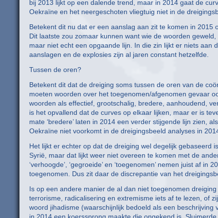
bij 2013 lijkt op een dalende trend, maar in 2014 gaat de cu
Oekraïne en het neergeschoten vliegtuig niet in de dreigin
Betekent dit nu dat er een aanslag aan zit te komen in 2015 
Dit laatste zou zomaar kunnen want wie de woorden geweld, 
maar niet echt een opgaande lijn. In die zin lijkt er niets aa
aanslagen en de explosies zijn al jaren constant hetzelfde.
Tussen de oren?
Betekent dit dat de dreiging soms tussen de oren van de coörd
moeten woorden over het toegenomen/afgenomen gevaar ook e
woorden als effectief, grootschalig, bredere, aanhoudend,
is het opvallend dat de curves op elkaar lijken, maar er is tev
mate ‘bredere’ laten in 2014 een verder stijgende lijn zien, al
Oekraïne niet voorkomt in de dreigingsbeeld analyses in 201
Het lijkt er echter op dat de dreiging wel degelijk gebaseerd 
Syrië, maar dat lijkt weer niet overeen te komen met de an
‘verhoogde’, ‘gegroeide’ en ‘toegenomen’ nemen juist af in 20
toegenomen. Dus zit daar de discrepantie van het dreigingsb
Is op een andere manier de al dan niet toegenomen dreiging 
terrorisme, radicalisering en extremisme iets af te lezen, of
woord jihadisme (waarschijnlijk bedoeld als een beschrijving 
in 2014 een koerssprong maakte die ongekend is. Sluimerde h