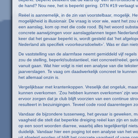
de hand? Nou nee, het is beperkt gering. DTN #19 verlaagt wel
Reëel is aannemelijk, in de zin van voorstelbaar, mogelijk. H
mogelijkheid is illusionair. De vraag is voor wie, want het 
een aanslag, kom op met die code rood. Bij het woord substa
concrete aanwijzingen voor aanslagplannen tegen Nederland e
keer dat het gevaar beperkt is, wordt gesteld dat ‘het afgelo
Nederland als specifiek «voorkeursdoelwit»’. Was er dan niet
De vaststelling van de alarmfase neemt gemiddeld vijf regels 
zou de stelling, beperkt/substantieel, niet concreet/reëel, ger
vanuit gaan. Wat hier volgt is niet een analyse van die teksten
jaarverslagen. Te vaag om daadwerkelijk concreet te kunnen v
het allemaal onzin is.
Vergelijkbaar met krantenkoppen. Vreselijk dat ongeluk, maar
kunnen overkomen. ‘Zou hebben kunnen overkomen’ zijn woor
ervoor zorgen dat je club blijft voorzien van een continue st
resulteert in bezuinigingen. Teveel code rood daarentegen zon
Vandaar de bijzondere tussenweg, het gevaar is geweken, ma
vaagheid die stelt dat beperkte dreiging reëel kan zijn en subs
op een soort woorden diarree, waarbij alles tegelijkertijd niet
duidelijk. Vandaar hier een poging tot een analyse van het 
uit afgeleid worden of blijft het concrete vaagheid of vage co