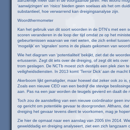
aanzienlijk meer dan in de voorgaande jaren. Het woord mogeli
‘aanwijzingen’ en ‘risico’ bieden geen soelaas als het om duidi
substantieel, hoe verwarrend kan dreigingsanalyse zijn.
Woordthermometer
Kan het gebruik van dit soort woorden in de DTN’s met een
scoren veranderen in de loop der tijd omdat ze op het minis
gebeurtenissen waarvan we niet weten, die zich enkel tusse
‘mogelijk’ en ‘signalen’ soms in de plaats gekomen van woorden
Wie het diagram van ‘potentialiteit’ bekijkt, ziet dat de woor
ertussenin. Zegt dit iets over de dreiging, of zegt dit iets o
trom geslagen. De NCTb moest zich destijds een plek zien te
veiligheidsdiensten. In 2013 komt ‘Terror Dick’ aan de macht
Akerboom lijkt gematigder, maar hoewel dat zeker ook zo is, 
Zoals een nieuwe CEO van een bedrijf die stevige beslissing
aan. Pas na een jaar worden de teugels gevierd en daalt de r
Toch zou de aanstelling van een nieuwe coördinator geen inv
op gericht om potentiële gevaar te doorgronden. Althans, dat
dreiging het gevaar tevens dient te voorkomen, mag je hopen
Zie hier de opmaat naar een aanslag van 2005 t/m 2014. Wie het
gewelddadig en dreiging analyseert, ziet een zich langzaam o