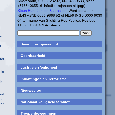
Amsterdam, 020-6123202, 06-34339533, signal
+31684065516, info@burojansen.nl (pgp)
Steun Buro Jansen & Janssen.
Word donateur,
NL43 ASNB 0856 9868 52 of NL56 INGB 0000 6039
04 ten name van Stichting Res Publica, Postbus
11556, 1001 GN Amsterdam.
 en
Search.burojansen.nl
t.
Openbaarheid
tot
Justitie en Veiligheid
 is
Inlichtingen en Terrorisme
uk
Nieuwsblog
ord
 in
Nationaal Veiligheidsarchief
dat
Troepenbewegingen