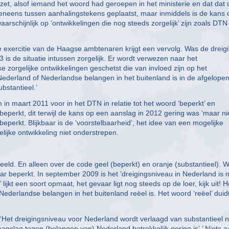
et, alsof iemand het woord had geroepen in het ministerie en dat dat 
eveneens tussen aanhalingstekens geplaatst, maar inmiddels is de kans 
 waarschijnlijk op ‘ontwikkelingen die nog steeds zorgelijk’ zijn zoals DT
e exercitie van de Haagse ambtenaren krijgt een vervolg. Was de dreig
is de situatie intussen zorgelijk. Er wordt verwezen naar het
e zorgelijke ontwikkelingen geschetst die van invloed zijn op het
derland of Nederlandse belangen in het buitenland is in de afgelopen 
bstantieel.’
 in maart 2011 voor in het DTN in relatie tot het woord ‘beperkt’ en
n beperkt, dit terwijl de kans op een aanslag in 2012 gering was ‘maar nie
beperkt. Blijkbaar is de ‘voorstelbaarheid’, het idee van een mogelijke
lijke ontwikkeling niet onderstrepen.
eld. En alleen over de code geel (beperkt) en oranje (substantieel). W
aar beperkt. In september 2009 is het ‘dreigingsniveau in Nederland is 
ijkt een soort opmaat, het gevaar ligt nog steeds op de loer, kijk uit! H
ederlandse belangen in het buitenland reëel is. Het woord ‘reëel’ duid
‘Het dreigingsniveau voor Nederland wordt verlaagd van substantieel 
aanslag tegen (belangen van) Nederland betrekkelijk gering is’.’ Niets 