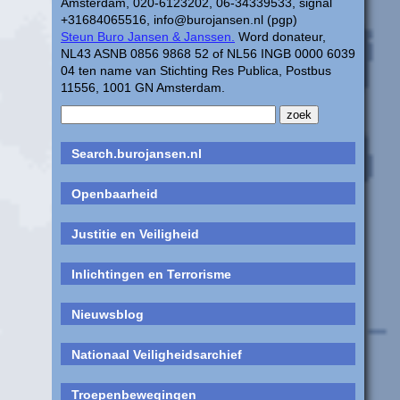
Amsterdam, 020-6123202, 06-34339533, signal
+31684065516, info@burojansen.nl (pgp)
Steun Buro Jansen & Janssen.
Word donateur,
NL43 ASNB 0856 9868 52 of NL56 INGB 0000 6039
04 ten name van Stichting Res Publica, Postbus
11556, 1001 GN Amsterdam.
Search.burojansen.nl
Openbaarheid
Justitie en Veiligheid
Inlichtingen en Terrorisme
Nieuwsblog
Nationaal Veiligheidsarchief
Troepenbewegingen