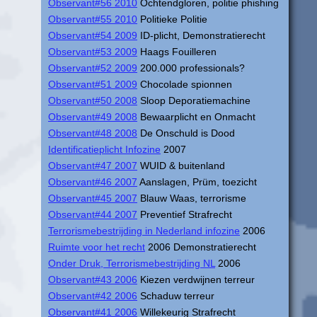
Observant#56 2010
Ochtendgloren, politie phishing
Observant#55 2010
Politieke Politie
Observant#54 2009
ID-plicht, Demonstratierecht
Observant#53 2009
Haags Fouilleren
Observant#52 2009
200.000 professionals?
Observant#51 2009
Chocolade spionnen
Observant#50 2008
Sloop Deporatiemachine
Observant#49 2008
Bewaarplicht en Onmacht
Observant#48 2008
De Onschuld is Dood
Identificatieplicht Infozine
2007
Observant#47 2007
WUID & buitenland
Observant#46 2007
Aanslagen, Prüm, toezicht
Observant#45 2007
Blauw Waas, terrorisme
Observant#44 2007
Preventief Strafrecht
Terrorismebestrijding in Nederland infozine
2006
Ruimte voor het recht
2006 Demonstratierecht
Onder Druk, Terrorismebestrijding NL
2006
Observant#43 2006
Kiezen verdwijnen terreur
Observant#42 2006
Schaduw terreur
Observant#41 2006
Willekeurig Strafrecht