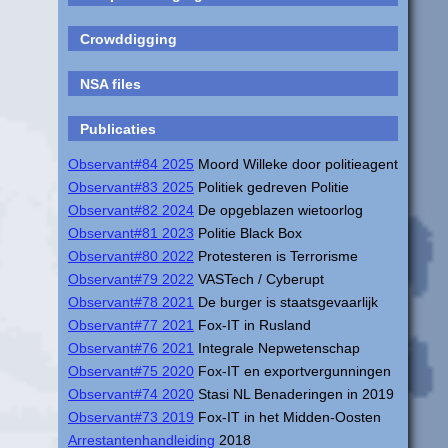
Crowddigging
NSA files
Publicaties
Observant#84 2025
Moord Willeke door politieagent
Observant#83 2025
Politiek gedreven Politie
Observant#82 2024
De opgeblazen wietoorlog
Observant#81 2023
Politie Black Box
Observant#80 2022
Protesteren is Terrorisme
Observant#79 2022
VASTech / Cyberupt
Observant#78 2021
De burger is staatsgevaarlijk
Observant#77 2021
Fox-IT in Rusland
Observant#76 2021
Integrale Nepwetenschap
Observant#75 2020
Fox-IT en exportvergunningen
Observant#74 2020
Stasi NL Benaderingen in 2019
Observant#73 2019
Fox-IT in het Midden-Oosten
Arrestantenhandleiding
2018