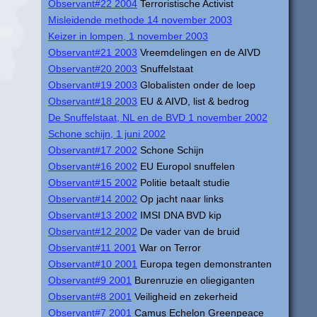
Observant#22 2004
Terroristische Activist
Misleidende methode 14 november 2003
Keizer in lompen, 1 november 2003
Observant#21 2003
Vreemdelingen en de AIVD
Observant#20 2003
Snuffelstaat
Observant#19 2003
Globalisten onder de loep
Observant#18 2003
EU & AIVD, list & bedrog
De Snuffelstaat, NL en de BVD 1 november 2002
Schone schijn, 1 juni 2002
Observant#17 2002
Schone Schijn
Observant#16 2002
EU Europol snuffelen
Observant#15 2002
Politie betaalt studie
Observant#14 2002
Op jacht naar links
Observant#13 2002
IMSI DNA BVD kip
Observant#12 2002
De vader van de bruid
Observant#11 2001
War on Terror
Observant#10 2001
Europa tegen demonstranten
Observant#9 2001
Burenruzie en oliegiganten
Observant#8 2001
Veiligheid en zekerheid
Observant#7 2001
Camus Echelon Greenpeace