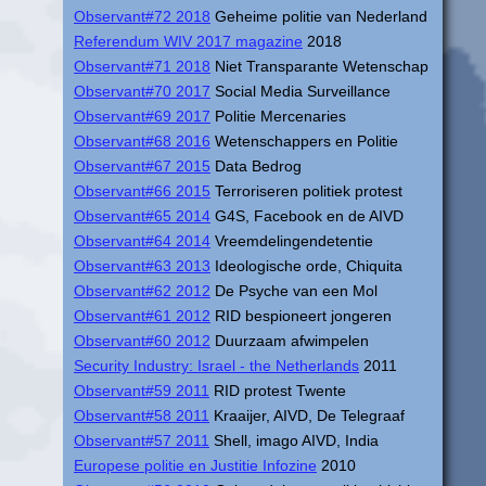
Observant#72 2018
Geheime politie van Nederland
Referendum WIV 2017 magazine
2018
Observant#71 2018
Niet Transparante Wetenschap
Observant#70 2017
Social Media Surveillance
Observant#69 2017
Politie Mercenaries
Observant#68 2016
Wetenschappers en Politie
Observant#67 2015
Data Bedrog
Observant#66 2015
Terroriseren politiek protest
Observant#65 2014
G4S, Facebook en de AIVD
Observant#64 2014
Vreemdelingendetentie
Observant#63 2013
Ideologische orde, Chiquita
Observant#62 2012
De Psyche van een Mol
Observant#61 2012
RID bespioneert jongeren
Observant#60 2012
Duurzaam afwimpelen
Security Industry: Israel - the Netherlands
2011
Observant#59 2011
RID protest Twente
Observant#58 2011
Kraaijer, AIVD, De Telegraaf
Observant#57 2011
Shell, imago AIVD, India
Europese politie en Justitie Infozine
2010