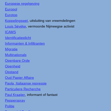
Europese regelgeving
Europol
Eurotop
Koppelingswet
, uitsluiting van vreemdelingen
Louis Sévèke
, vermoorde Nijmeegse activist
ICAMS
Identificatieplicht
Informanten & Infiltranten
Migratie
Multinationals
Openbare Orde
Openheid
Opstand
Oud Papier Affaire
Paola, Italiaanse repressie
Particuliere Recherche
Paul Kraaijer
, informant of fantast
Pepperspray
Politie