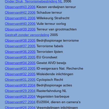
Onder Druk, Terrorismebestrijding NL
2006
Observant#43 2006
Kiezen verdwijnen terreur
Observant#42 2006
Schaduw terreur
Observant#41 2006
Willekeurig Strafrecht
Observant#40 2006
Vuile terreur oorlog
Observant#39 2006
Terreur van grootmachten
Gestraft zonder veroordeling
2005
Observant#38 2005
Bedrijfsspionage terrorisme
Observant#37 2005
Terrorisme fabels
Observant#36 2005
Terroristen lijsten
Observant#35 2005
EU Grondwet
Observant#34 2005
Gewist AIVD bewijs
Observant#33 2005
ID-weigeraars Nat. Recherche
Observant#32 2005
Misleidende inlichtingen
Observant#31 2005
Cyclopisch Recht
Observant#30 2004
Bedrijfsspionage acties
Observant#29 2004
Rasterfahndung NL
Observant#28 2004
Veganisten barbeque
Observant#27 2004
EU2004, dieren en camera's
Observant#26 2004
Vreemdelingen inlichtingen