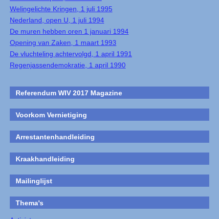
Welingelichte Kringen, 1 juli 1995
Nederland, open U, 1 juli 1994
De muren hebben oren 1 januari 1994
Opening van Zaken, 1 maart 1993
De vluchteling achtervolgd, 1 april 1991
Regenjassendemokratie, 1 april 1990
Referendum WIV 2017 Magazine
Voorkom Vernietiging
Arrestantenhandleiding
Kraakhandleiding
Mailinglijst
Thema's