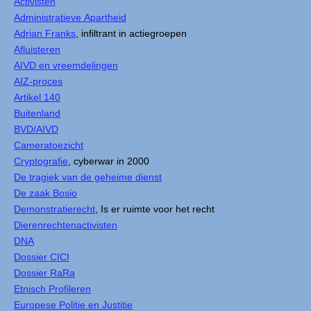
Activisten
Administratieve Apartheid
Adrian Franks
, infiltrant in actiegroepen
Afluisteren
AIVD en vreemdelingen
AIZ-proces
Artikel 140
Buitenland
BVD/AIVD
Cameratoezicht
Cryptografie
, cyberwar in 2000
De tragiek van de geheime dienst
De zaak Bosio
Demonstratierecht
, Is er ruimte voor het recht
Dierenrechtenactivisten
DNA
Dossier CICI
Dossier RaRa
Etnisch Profileren
Europese Politie en Justitie