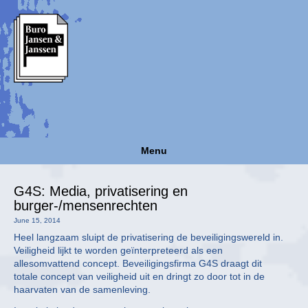
Menu
G4S: Media, privatisering en
burger-/mensenrechten
June 15, 2014
Heel langzaam sluipt de privatisering de beveiligingswereld in.
Veiligheid lijkt te worden geïnterpreteerd als een
allesomvattend concept. Beveiligingsfirma G4S draagt dit
totale concept van veiligheid uit en dringt zo door tot in de
haarvaten van de samenleving.