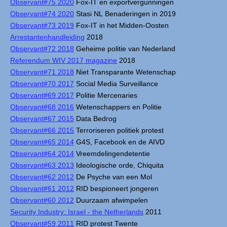
Observant#75 2020
Fox-IT en exportvergunningen
Observant#74 2020
Stasi NL Benaderingen in 2019
Observant#73 2019
Fox-IT in het Midden-Oosten
Arrestantenhandleiding
2018
Observant#72 2018
Geheime politie van Nederland
Referendum WIV 2017 magazine
2018
Observant#71 2018
Niet Transparante Wetenschap
Observant#70 2017
Social Media Surveillance
Observant#69 2017
Politie Mercenaries
Observant#68 2016
Wetenschappers en Politie
Observant#67 2015
Data Bedrog
Observant#66 2015
Terroriseren politiek protest
Observant#65 2014
G4S, Facebook en de AIVD
Observant#64 2014
Vreemdelingendetentie
Observant#63 2013
Ideologische orde, Chiquita
Observant#62 2012
De Psyche van een Mol
Observant#61 2012
RID bespioneert jongeren
Observant#60 2012
Duurzaam afwimpelen
Security Industry: Israel - the Netherlands
2011
Observant#59 2011
RID protest Twente