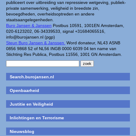
publiceert over uitbreiding van repressieve wetgeving, publiek-
private samenwerking, veiligheid in breedste zin,
bevoegdheden, overheidsoptreden en andere
staatsaangelegenheden.
Buro Jansen & Janssen
Postbus 10591, 1001EN Amsterdam,
020-6123202, 06-34339533, signal +31684065516,
info@burojansen.nl (pgp)
Steun Buro Jansen & Janssen.
Word donateur, NL43 ASNB
0856 9868 52 of NL56 INGB 0000 6039 04 ten name van
Stichting Res Publica, Postbus 11556, 1001 GN Amsterdam.
Search.burojansen.nl
Openbaarheid
Justitie en Veiligheid
Inlichtingen en Terrorisme
Nieuwsblog