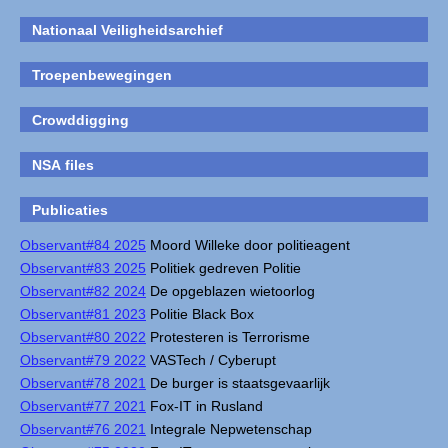
Nationaal Veiligheidsarchief
Troepenbewegingen
Crowddigging
NSA files
Publicaties
Observant#84 2025
Moord Willeke door politieagent
Observant#83 2025
Politiek gedreven Politie
Observant#82 2024
De opgeblazen wietoorlog
Observant#81 2023
Politie Black Box
Observant#80 2022
Protesteren is Terrorisme
Observant#79 2022
VASTech / Cyberupt
Observant#78 2021
De burger is staatsgevaarlijk
Observant#77 2021
Fox-IT in Rusland
Observant#76 2021
Integrale Nepwetenschap