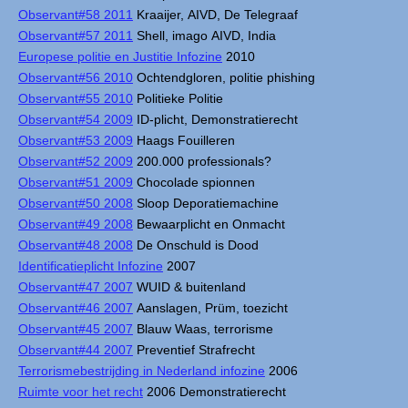
Observant#58 2011
Kraaijer, AIVD, De Telegraaf
Observant#57 2011
Shell, imago AIVD, India
Europese politie en Justitie Infozine
2010
Observant#56 2010
Ochtendgloren, politie phishing
Observant#55 2010
Politieke Politie
Observant#54 2009
ID-plicht, Demonstratierecht
Observant#53 2009
Haags Fouilleren
Observant#52 2009
200.000 professionals?
Observant#51 2009
Chocolade spionnen
Observant#50 2008
Sloop Deporatiemachine
Observant#49 2008
Bewaarplicht en Onmacht
Observant#48 2008
De Onschuld is Dood
Identificatieplicht Infozine
2007
Observant#47 2007
WUID & buitenland
Observant#46 2007
Aanslagen, Prüm, toezicht
Observant#45 2007
Blauw Waas, terrorisme
Observant#44 2007
Preventief Strafrecht
Terrorismebestrijding in Nederland infozine
2006
Ruimte voor het recht
2006 Demonstratierecht