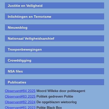
Justitie en Veiligheid
Inlichtingen en Terrorisme
Nieuwsblog
Nationaal Veiligheidsarchief
Troepenbewegingen
Crowddigging
NSA files
Publicaties
Observant#84 2025
Moord Willeke door politieagent
Observant#83 2025
Politiek gedreven Politie
Observant#82 2024
De opgeblazen wietoorlog
Observant#81 2023
Politie Black Box