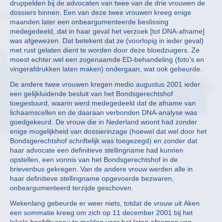
druppelden bij de advocaten van twee van de drie vrouwen de
dossiers binnen. Een van deze twee vrouwen kreeg enige
maanden later een onbeargumenteerde beslissing
medegedeeld, dat in haar geval het verzoek [tot DNA-afname]
was afgewezen. Dat betekent dat ze (voorlopig in ieder geval)
met rust gelaten dient te worden door deze bloedzuigers. Ze
moest echter wel een zogenaamde ED-behandeling (foto’s en
vingerafdrukken laten maken) ondergaan, wat ook gebeurde.
De andere twee vrouwen kregen medio augustus 2001 ieder
een gelijkluidende besluit van het Bondsgerechtshof
toegestuurd, waarin werd medegedeeld dat de afname van
lichaamscellen en de daaraan verbonden DNA-analyse was
goedgekeurd. De vrouw die in Nederland woont had zonder
enige mogelijkheid van dossierinzage (hoewel dat wel door het
Bondsgerechtshof schriftelijk was toegezegd) en zonder dat
haar advocate een definitieve stellingname had kunnen
opstellen, een vonnis van het Bondsgerechtshof in de
brievenbus gekregen. Van de andere vrouw werden alle in
haar definitieve stellingname opgevoerde bezwaren,
onbeargumenteerd terzijde geschoven.
Wekenlang gebeurde er weer niets, totdat de vrouw uit Aken
een sommatie kreeg om zich op 11 december 2001 bij het