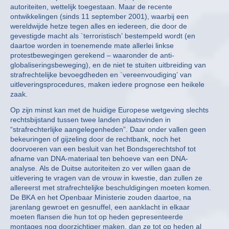
autoriteiten, wettelijk toegestaan. Maar de recente
ontwikkelingen (sinds 11 september 2001), waarbij een
wereldwijde hetze tegen alles en iedereen, die door de
gevestigde macht als `terroristisch’ bestempeld wordt (en
daartoe worden in toenemende mate allerlei linkse
protestbewegingen gerekend – waaronder de anti-
globaliseringsbeweging), en de niet te stuiten uitbreiding van
strafrechtelijke bevoegdheden en `vereenvoudiging’ van
uitleveringsprocedures, maken iedere prognose een heikele
zaak.
Op zijn minst kan met de huidige Europese wetgeving slechts
rechtsbijstand tussen twee landen plaatsvinden in
“strafrechterlijke aangelegenheden”. Daar onder vallen geen
bekeuringen of gijzeling door de rechtbank, noch het
doorvoeren van een besluit van het Bondsgerechtshof tot
afname van DNA-materiaal ten behoeve van een DNA-
analyse. Als de Duitse autoriteiten zo ver willen gaan de
uitlevering te vragen van de vrouw in kwestie, dan zullen ze
allereerst met strafrechtelijke beschuldigingen moeten komen.
De BKA en het Openbaar Ministerie zouden daartoe, na
jarenlang gewroet en gesnuffel, een aanklacht in elkaar
moeten flansen die hun tot op heden gepresenteerde
montages nog doorzichtiger maken, dan ze tot op heden al