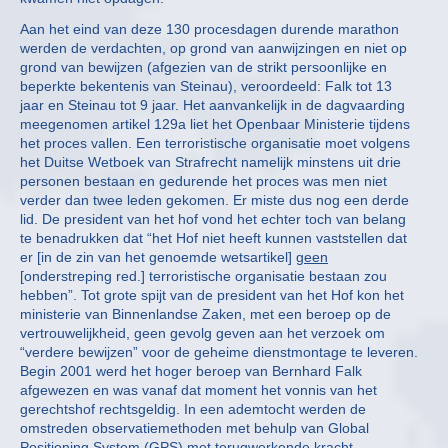
Aan het eind van deze 130 procesdagen durende marathon
werden de verdachten, op grond van aanwijzingen en niet op
grond van bewijzen (afgezien van de strikt persoonlijke en
beperkte bekentenis van Steinau), veroordeeld: Falk tot 13
jaar en Steinau tot 9 jaar. Het aanvankelijk in de dagvaarding
meegenomen artikel 129a liet het Openbaar Ministerie tijdens
het proces vallen. Een terroristische organisatie moet volgens
het Duitse Wetboek van Strafrecht namelijk minstens uit drie
personen bestaan en gedurende het proces was men niet
verder dan twee leden gekomen. Er miste dus nog een derde
lid. De president van het hof vond het echter toch van belang
te benadrukken dat “het Hof niet heeft kunnen vaststellen dat
er [in de zin van het genoemde wetsartikel]
geen
[onderstreping red.] terroristische organisatie bestaan zou
hebben”. Tot grote spijt van de president van het Hof kon het
ministerie van Binnenlandse Zaken, met een beroep op de
vertrouwelijkheid, geen gevolg geven aan het verzoek om
“verdere bewijzen” voor de geheime dienstmontage te leveren.
Begin 2001 werd het hoger beroep van Bernhard Falk
afgewezen en was vanaf dat moment het vonnis van het
gerechtshof rechtsgeldig. In een ademtocht werden de
omstreden observatiemethoden met behulp van Global
Positioning System (GPS) met terugwerkende kracht