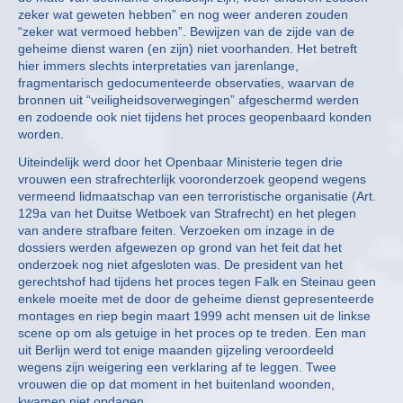
zeker wat geweten hebben” en nog weer anderen zouden
“zeker wat vermoed hebben”. Bewijzen van de zijde van de
geheime dienst waren (en zijn) niet voorhanden. Het betreft
hier immers slechts interpretaties van jarenlange,
fragmentarisch gedocumenteerde observaties, waarvan de
bronnen uit “veiligheidsoverwegingen” afgeschermd werden
en zodoende ook niet tijdens het proces geopenbaard konden
worden.
Uiteindelijk werd door het Openbaar Ministerie tegen drie
vrouwen een strafrechterlijk vooronderzoek geopend wegens
vermeend lidmaatschap van een terroristische organisatie (Art.
129a van het Duitse Wetboek van Strafrecht) en het plegen
van andere strafbare feiten. Verzoeken om inzage in de
dossiers werden afgewezen op grond van het feit dat het
onderzoek nog niet afgesloten was. De president van het
gerechtshof had tijdens het proces tegen Falk en Steinau geen
enkele moeite met de door de geheime dienst gepresenteerde
montages en riep begin maart 1999 acht mensen uit de linkse
scene op om als getuige in het proces op te treden. Een man
uit Berlijn werd tot enige maanden gijzeling veroordeeld
wegens zijn weigering een verklaring af te leggen. Twee
vrouwen die op dat moment in het buitenland woonden,
kwamen niet opdagen.