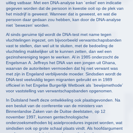
uitleg vatbaar. Met een DNA-analyse kan `enkel’ een indicatie
gegeven worden dat de persoon in kwestie ooit op de plek van
het misdrijf is geweest. Wanneer dat is geweest, en wat die
persoon daar gedaan zou hebben, kan door de DNA-analyse
niet `bewezen’ worden.
Al sinds geruime tijd wordt de DNA-test met name tegen
vluchtelingen ingezet, om bijvoorbeeld verwantschapsbanden
vast te stellen, dan wel uit te sluiten, met de bedoeling de
vluchteling makkelijker uit te kunnen zetten, dan wel een
gezinshereniging tegen te werken. Al in 1985 onderzocht de
Engelsman A. Jeffreys het DNA van een jongen uit Ghana,
waarvan de autoriteiten vermoeden dat hij niet verwant was
met zijn in Engeland verblijvende moeder. Sindsdien wordt de
DNA-test veelvuldig tegen migranten gebruikt en in 1989
officieel in het Engelse Burgerlijk Wetboek als `bewijsmethode’
voor vaststelling van verwantschapsbanden opgenomen.
In Duitsland heeft deze ontwikkeling ook plaatsgevonden. Na
een besluit van de conferentie van de ministers van
Binnenlandse Zaken van de Duitse deelstaten, op 12
november 1997, kunnen gentechnologische
onderzoeksmethoden bij asielprocedures ingezet worden, wat
sindsdien ook op grote schaal plaats vindt. Als hoofdargument