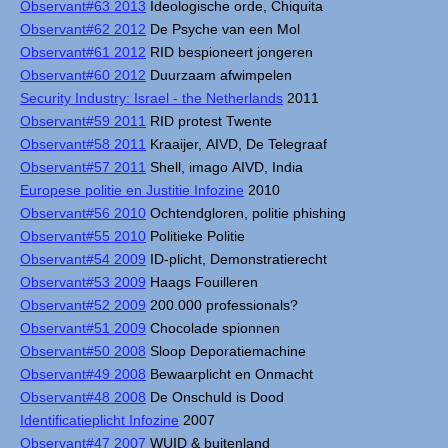
Observant#63 2013
Ideologische orde, Chiquita
Observant#62 2012
De Psyche van een Mol
Observant#61 2012
RID bespioneert jongeren
Observant#60 2012
Duurzaam afwimpelen
Security Industry: Israel - the Netherlands
2011
Observant#59 2011
RID protest Twente
Observant#58 2011
Kraaijer, AIVD, De Telegraaf
Observant#57 2011
Shell, imago AIVD, India
Europese politie en Justitie Infozine
2010
Observant#56 2010
Ochtendgloren, politie phishing
Observant#55 2010
Politieke Politie
Observant#54 2009
ID-plicht, Demonstratierecht
Observant#53 2009
Haags Fouilleren
Observant#52 2009
200.000 professionals?
Observant#51 2009
Chocolade spionnen
Observant#50 2008
Sloop Deporatiemachine
Observant#49 2008
Bewaarplicht en Onmacht
Observant#48 2008
De Onschuld is Dood
Identificatieplicht Infozine
2007
Observant#47 2007
WUID & buitenland