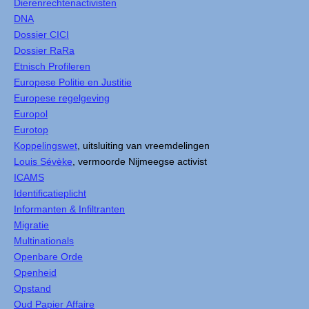
Dierenrechtenactivisten
DNA
Dossier CICI
Dossier RaRa
Etnisch Profileren
Europese Politie en Justitie
Europese regelgeving
Europol
Eurotop
Koppelingswet
, uitsluiting van vreemdelingen
Louis Sévèke
, vermoorde Nijmeegse activist
ICAMS
Identificatieplicht
Informanten & Infiltranten
Migratie
Multinationals
Openbare Orde
Openheid
Opstand
Oud Papier Affaire