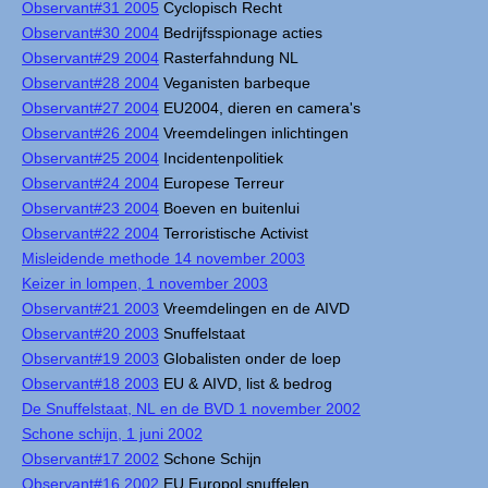
Observant#31 2005
Cyclopisch Recht
Observant#30 2004
Bedrijfsspionage acties
Observant#29 2004
Rasterfahndung NL
Observant#28 2004
Veganisten barbeque
Observant#27 2004
EU2004, dieren en camera's
Observant#26 2004
Vreemdelingen inlichtingen
Observant#25 2004
Incidentenpolitiek
Observant#24 2004
Europese Terreur
Observant#23 2004
Boeven en buitenlui
Observant#22 2004
Terroristische Activist
Misleidende methode 14 november 2003
Keizer in lompen, 1 november 2003
Observant#21 2003
Vreemdelingen en de AIVD
Observant#20 2003
Snuffelstaat
Observant#19 2003
Globalisten onder de loep
Observant#18 2003
EU & AIVD, list & bedrog
De Snuffelstaat, NL en de BVD 1 november 2002
Schone schijn, 1 juni 2002
Observant#17 2002
Schone Schijn
Observant#16 2002
EU Europol snuffelen