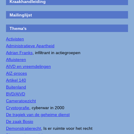
Kraakhandleiding
Mailinglijst
Thema's
Activisten
Administratieve Apartheid
Adrian Franks
, infiltrant in actiegroepen
Afluisteren
AIVD en vreemdelingen
AIZ-proces
Artikel 140
Buitenland
BVD/AIVD
Cameratoezicht
Cryptografie
, cyberwar in 2000
De tragiek van de geheime dienst
De zaak Bosio
Demonstratierecht
, Is er ruimte voor het recht