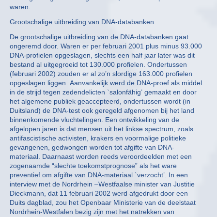
waren.
Grootschalige uitbreiding van DNA-databanken
De grootschalige uitbreiding van de DNA-databanken gaat
ongeremd door. Waren er per februari 2001 plus minus 93.000
DNA-profielen opgeslagen, slechts een half jaar later was dit
bestand al uitgegroeid tot 130.000 profielen. Ondertussen
(februari 2002) zouden er al zo’n slordige 163.000 profielen
opgeslagen liggen. Aanvankelijk werd de DNA-proef als middel
in de strijd tegen zedendelicten `salonfähig’ gemaakt en door
het algemene publiek geaccepteerd, ondertussen wordt (in
Duitsland) de DNA-test ook geregeld afgenomen bij het land
binnenkomende vluchtelingen. Een ontwikkeling van de
afgelopen jaren is dat mensen uit het linkse spectrum, zoals
antifascistische activisten, krakers en voormalige politieke
gevangenen, gedwongen worden tot afgifte van DNA-
materiaal. Daarnaast worden reeds veroordeelden met een
zogenaamde “slechte toekomstprognose” als het ware
preventief om afgifte van DNA-materiaal `verzocht’. In een
interview met de Nordrhein –Westfaalse minister van Justitie
Dieckmann, dat 11 februari 2002 werd afgedrukt door een
Duits dagblad, zou het Openbaar Ministerie van de deelstaat
Nordrhein-Westfalen bezig zijn met het natrekken van