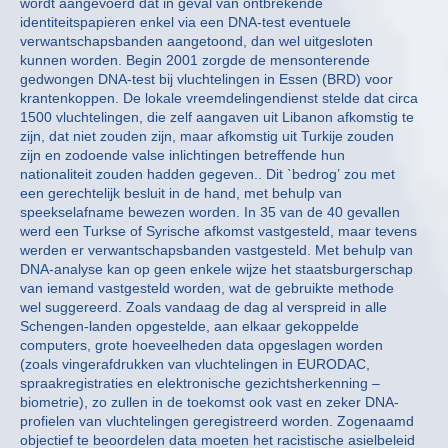
wordt aangevoerd dat in geval van ontbrekende
identiteitspapieren enkel via een DNA-test eventuele
verwantschapsbanden aangetoond, dan wel uitgesloten
kunnen worden. Begin 2001 zorgde de mensonterende
gedwongen DNA-test bij vluchtelingen in Essen (BRD) voor
krantenkoppen. De lokale vreemdelingendienst stelde dat circa
1500 vluchtelingen, die zelf aangaven uit Libanon afkomstig te
zijn, dat niet zouden zijn, maar afkomstig uit Turkije zouden
zijn en zodoende valse inlichtingen betreffende hun
nationaliteit zouden hadden gegeven.. Dit `bedrog’ zou met
een gerechtelijk besluit in de hand, met behulp van
speekselafname bewezen worden. In 35 van de 40 gevallen
werd een Turkse of Syrische afkomst vastgesteld, maar tevens
werden er verwantschapsbanden vastgesteld. Met behulp van
DNA-analyse kan op geen enkele wijze het staatsburgerschap
van iemand vastgesteld worden, wat de gebruikte methode
wel suggereerd. Zoals vandaag de dag al verspreid in alle
Schengen-landen opgestelde, aan elkaar gekoppelde
computers, grote hoeveelheden data opgeslagen worden
(zoals vingerafdrukken van vluchtelingen in EURODAC,
spraakregistraties en elektronische gezichtsherkenning –
biometrie), zo zullen in de toekomst ook vast en zeker DNA-
profielen van vluchtelingen geregistreerd worden. Zogenaamd
objectief te beoordelen data moeten het racistische asielbeleid