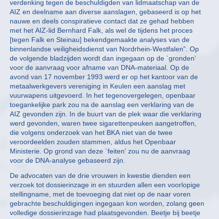
verdenking tegen de beschuldigden van lidmaatschap van de
AIZ en deelname aan diverse aanslagen, gebaseerd is op het
nauwe en deels conspiratieve contact dat ze gehad hebben
met het AIZ-lid Bernhard Falk, als wel de tijdens het proces
[tegen Falk en Steinau] bekendgemaakte analyses van de
binnenlandse veiligheidsdienst van Nordrhein-Westfalen”. Op
de volgende bladzijden wordt dan ingegaan op de `gronden’
voor de aanvraag voor afname van DNA-materiaal. Op de
avond van 17 november 1993 werd er op het kantoor van de
metaalwerkgevers vereniging in Keulen een aanslag met
vuurwapens uitgevoerd. In het tegenovergelegen, openbaar
toegankelijke park zou na de aanslag een verklaring van de
AIZ gevonden zijn. In de buurt van de plek waar die verklaring
werd gevonden, waren twee sigarettenpeuken aangetroffen,
die volgens onderzoek van het BKA niet van de twee
veroordeelden zouden stammen, aldus het Openbaar
Ministerie. Op grond van deze `feiten’ zou nu de aanvraag
voor de DNA-analyse gebaseerd zijn.
De advocaten van de drie vrouwen in kwestie dienden een
verzoek tot dossierinzage in en stuurden allen een voorlopige
stellingname, met de toevoeging dat niet op de naar voren
gebrachte beschuldigingen ingegaan kon worden, zolang geen
volledige dossierinzage had plaatsgevonden. Beetje bij beetje