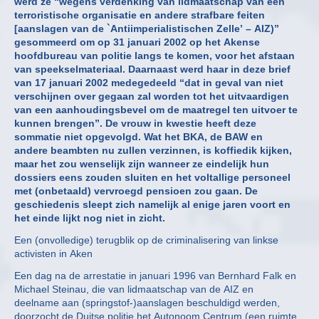
werd ze “wegens verdenking van lidmaatschap van een
terroristische organisatie en andere strafbare feiten
[aanslagen van de `Antiimperialistischen Zelle’ – AIZ)”
gesommeerd om op 31 januari 2002 op het Akense
hoofdbureau van politie langs te komen, voor het afstaan
van speekselmateriaal. Daarnaast werd haar in deze brief
van 17 januari 2002 medegedeeld “dat in geval van niet
verschijnen over gegaan zal worden tot het uitvaardigen
van een aanhoudingsbevel om de maatregel ten uitvoer te
kunnen brengen”. De vrouw in kwestie heeft deze
sommatie niet opgevolgd. Wat het BKA, de BAW en
andere beambten nu zullen verzinnen, is koffiedik kijken,
maar het zou wenselijk zijn wanneer ze eindelijk hun
dossiers eens zouden sluiten en het voltallige personeel
met (onbetaald) vervroegd pensioen zou gaan. De
geschiedenis sleept zich namelijk al enige jaren voort en
het einde lijkt nog niet in zicht.
Een (onvolledige) terugblik op de criminalisering van linkse
activisten in Aken
Een dag na de arrestatie in januari 1996 van Bernhard Falk en
Michael Steinau, die van lidmaatschap van de AIZ en
deelname aan (springstof-)aanslagen beschuldigd werden,
doorzocht de Duitse politie het Autonoom Centrum (een ruimte