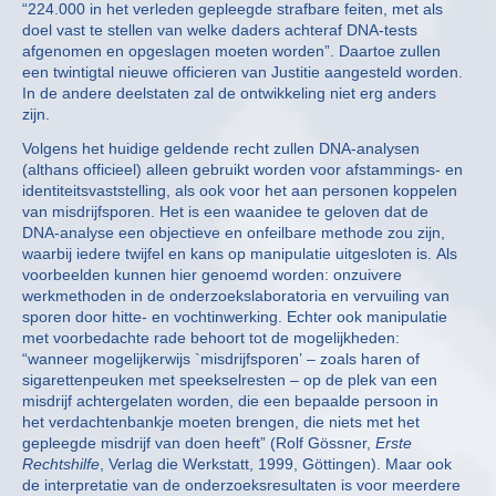
“224.000 in het verleden gepleegde strafbare feiten, met als
doel vast te stellen van welke daders achteraf DNA-tests
afgenomen en opgeslagen moeten worden”. Daartoe zullen
een twintigtal nieuwe officieren van Justitie aangesteld worden.
In de andere deelstaten zal de ontwikkeling niet erg anders
zijn.
Volgens het huidige geldende recht zullen DNA-analysen
(althans officieel) alleen gebruikt worden voor afstammings- en
identiteitsvaststelling, als ook voor het aan personen koppelen
van misdrijfsporen. Het is een waanidee te geloven dat de
DNA-analyse een objectieve en onfeilbare methode zou zijn,
waarbij iedere twijfel en kans op manipulatie uitgesloten is. Als
voorbeelden kunnen hier genoemd worden: onzuivere
werkmethoden in de onderzoekslaboratoria en vervuiling van
sporen door hitte- en vochtinwerking. Echter ook manipulatie
met voorbedachte rade behoort tot de mogelijkheden:
“wanneer mogelijkerwijs `misdrijfsporen’ – zoals haren of
sigarettenpeuken met speekselresten – op de plek van een
misdrijf achtergelaten worden, die een bepaalde persoon in
het verdachtenbankje moeten brengen, die niets met het
gepleegde misdrijf van doen heeft” (Rolf Gössner,
Erste
Rechtshilfe
, Verlag die Werkstatt, 1999, Göttingen). Maar ook
de interpretatie van de onderzoeksresultaten is voor meerdere