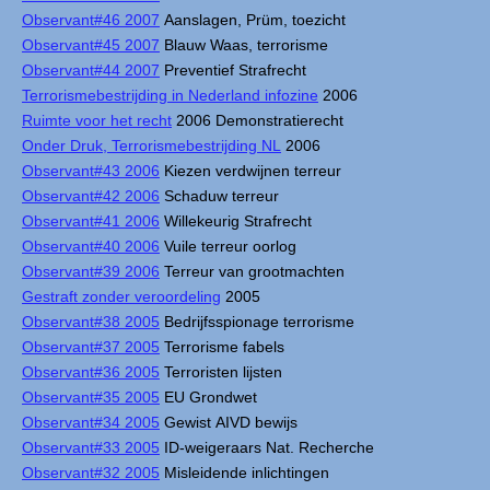
Observant#46 2007
Aanslagen, Prüm, toezicht
Observant#45 2007
Blauw Waas, terrorisme
Observant#44 2007
Preventief Strafrecht
Terrorismebestrijding in Nederland infozine
2006
Ruimte voor het recht
2006 Demonstratierecht
Onder Druk, Terrorismebestrijding NL
2006
Observant#43 2006
Kiezen verdwijnen terreur
Observant#42 2006
Schaduw terreur
Observant#41 2006
Willekeurig Strafrecht
Observant#40 2006
Vuile terreur oorlog
Observant#39 2006
Terreur van grootmachten
Gestraft zonder veroordeling
2005
Observant#38 2005
Bedrijfsspionage terrorisme
Observant#37 2005
Terrorisme fabels
Observant#36 2005
Terroristen lijsten
Observant#35 2005
EU Grondwet
Observant#34 2005
Gewist AIVD bewijs
Observant#33 2005
ID-weigeraars Nat. Recherche
Observant#32 2005
Misleidende inlichtingen