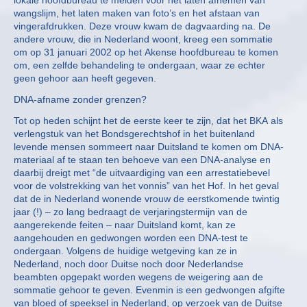
lokale hoofdbureau te melden voor het laten afnemen van
wangslijm, het laten maken van foto’s en het afstaan van
vingerafdrukken. Deze vrouw kwam de dagvaarding na. De
andere vrouw, die in Nederland woont, kreeg een sommatie
om op 31 januari 2002 op het Akense hoofdbureau te komen
om, een zelfde behandeling te ondergaan, waar ze echter
geen gehoor aan heeft gegeven.
DNA-afname zonder grenzen?
Tot op heden schijnt het de eerste keer te zijn, dat het BKA als
verlengstuk van het Bondsgerechtshof in het buitenland
levende mensen sommeert naar Duitsland te komen om DNA-
materiaal af te staan ten behoeve van een DNA-analyse en
daarbij dreigt met “de uitvaardiging van een arrestatiebevel
voor de volstrekking van het vonnis” van het Hof. In het geval
dat de in Nederland wonende vrouw de eerstkomende twintig
jaar (!) – zo lang bedraagt de verjaringstermijn van de
aangerekende feiten – naar Duitsland komt, kan ze
aangehouden en gedwongen worden een DNA-test te
ondergaan. Volgens de huidige wetgeving kan ze in
Nederland, noch door Duitse noch door Nederlandse
beambten opgepakt worden wegens de weigering aan de
sommatie gehoor te geven. Evenmin is een gedwongen afgifte
van bloed of speeksel in Nederland, op verzoek van de Duitse