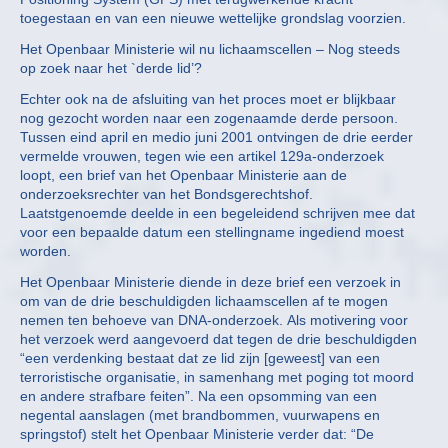
toegestaan en van een nieuwe wettelijke grondslag voorzien.
Het Openbaar Ministerie wil nu lichaamscellen – Nog steeds
op zoek naar het `derde lid’?
Echter ook na de afsluiting van het proces moet er blijkbaar
nog gezocht worden naar een zogenaamde derde persoon.
Tussen eind april en medio juni 2001 ontvingen de drie eerder
vermelde vrouwen, tegen wie een artikel 129a-onderzoek
loopt, een brief van het Openbaar Ministerie aan de
onderzoeksrechter van het Bondsgerechtshof.
Laatstgenoemde deelde in een begeleidend schrijven mee dat
voor een bepaalde datum een stellingname ingediend moest
worden.
Het Openbaar Ministerie diende in deze brief een verzoek in
om van de drie beschuldigden lichaamscellen af te mogen
nemen ten behoeve van DNA-onderzoek. Als motivering voor
het verzoek werd aangevoerd dat tegen de drie beschuldigden
“een verdenking bestaat dat ze lid zijn [geweest] van een
terroristische organisatie, in samenhang met poging tot moord
en andere strafbare feiten”. Na een opsomming van een
negental aanslagen (met brandbommen, vuurwapens en
springstof) stelt het Openbaar Ministerie verder dat: “De