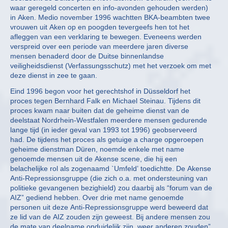
waar geregeld concerten en info-avonden gehouden werden)
in Aken. Medio november 1996 wachtten BKA-beambten twee
vrouwen uit Aken op en poogden tevergeefs hen tot het
afleggen van een verklaring te bewegen. Eveneens werden
verspreid over een periode van meerdere jaren diverse
mensen benaderd door de Duitse binnenlandse
veiligheidsdienst (Verfassungsschutz) met het verzoek om met
deze dienst in zee te gaan.
Eind 1996 begon voor het gerechtshof in Düsseldorf het
proces tegen Bernhard Falk en Michael Steinau. Tijdens dit
proces kwam naar buiten dat de geheime dienst van de
deelstaat Nordrhein-Westfalen meerdere mensen gedurende
lange tijd (in ieder geval van 1993 tot 1996) geobserveerd
had. De tijdens het proces als getuige a charge opgeroepen
geheime dienstman Düren, noemde enkele met name
genoemde mensen uit de Akense scene, die hij een
belachelijke rol als zogenaamd `Umfeld’ toedichtte. De Akense
Anti-Repressionsgruppe (die zich o.a. met ondersteuning van
politieke gevangenen bezighield) zou daarbij als “forum van de
AIZ” gediend hebben. Over drie met name genoemde
personen uit deze Anti-Repressionsgruppe werd beweerd dat
ze lid van de AIZ zouden zijn geweest. Bij andere mensen zou
de mate van deelname onduidelijk zijn, weer anderen zouden”