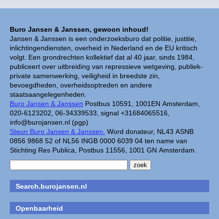
Buro Jansen & Janssen, gewoon inhoud!
Jansen & Janssen is een onderzoeksburo dat politie, justitie,
inlichtingendiensten, overheid in Nederland en de EU kritisch
volgt. Een grondrechten kollektief dat al 40 jaar, sinds 1984,
publiceert over uitbreiding van repressieve wetgeving, publiek-
private samenwerking, veiligheid in breedste zin,
bevoegdheden, overheidsoptreden en andere
staatsaangelegenheden.
Buro Jansen & Janssen
Postbus 10591, 1001EN Amsterdam,
020-6123202, 06-34339533, signal +31684065516,
info@burojansen.nl (pgp)
Steun Buro Jansen & Janssen.
Word donateur, NL43 ASNB
0856 9868 52 of NL56 INGB 0000 6039 04 ten name van
Stichting Res Publica, Postbus 11556, 1001 GN Amsterdam.
Search.burojansen.nl
Openbaarheid