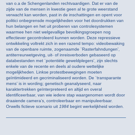
van o.a de Schengenlanden rechtvaardigen. Dat er van de
zijde van de mensen in kwestie geen al te grote weerstand
verwacht kan worden, past in de inschattingen en opent voor
politici onbegrensde mogelijkheden voor het doordrukken van
hun belangen en het uit proberen van controlesystemen
waarmee hen niet welgevallige bevolkingsgroepen nog
effectiever gecontroleerd kunnen worden. Deze repressieve
ontwikkeling voltrekt zich in een razend tempo: videobewaking
van de openbare ruimte, zogenaamde `Rasterfahndungen’,
antiterreurwetgeving, uit- of inreisverboden gebaseerd op
databestanden met `potentiële geweldplegers’, zijn slechts
enkele van de recente en deels al oudere wettelijke
mogelijkheden. Linkse protestbewegingen moeten
geïntimideerd en gecriminaliseerd worden. De `transparante
mens’ is in wording; genetisch geanalyseerd, naar
karaktertrekken geïnterpreteerd en altijd en overal
identificeerbaar, van wie iedere stap waargenomen wordt door
draaiende camera’s, controleerbaar en manipuleerbaar.
Orwells fictieve scenario uit
1984
begint werkelijkheid worden.