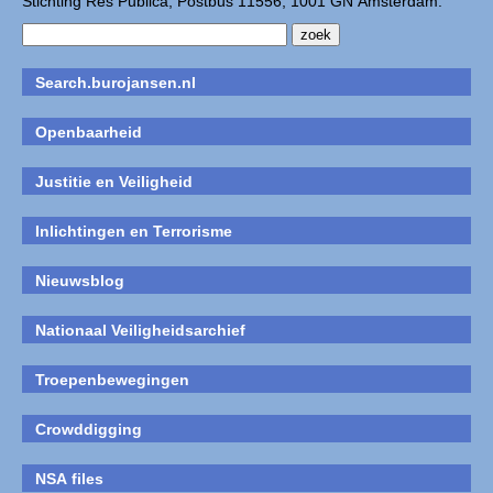
Stichting Res Publica, Postbus 11556, 1001 GN Amsterdam.
Search.burojansen.nl
Openbaarheid
Justitie en Veiligheid
Inlichtingen en Terrorisme
Nieuwsblog
Nationaal Veiligheidsarchief
Troepenbewegingen
Crowddigging
NSA files