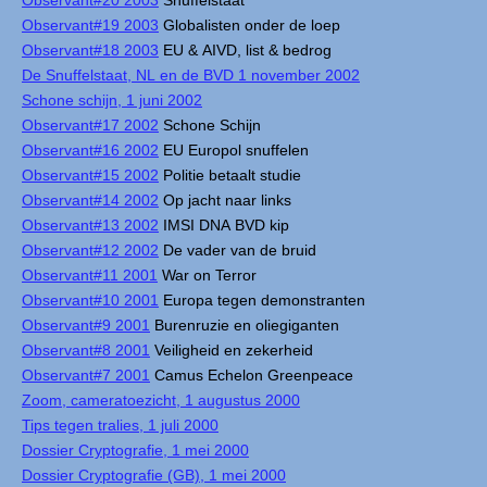
Observant#20 2003
Snuffelstaat
Observant#19 2003
Globalisten onder de loep
Observant#18 2003
EU & AIVD, list & bedrog
De Snuffelstaat, NL en de BVD 1 november 2002
Schone schijn, 1 juni 2002
Observant#17 2002
Schone Schijn
Observant#16 2002
EU Europol snuffelen
Observant#15 2002
Politie betaalt studie
Observant#14 2002
Op jacht naar links
Observant#13 2002
IMSI DNA BVD kip
Observant#12 2002
De vader van de bruid
Observant#11 2001
War on Terror
Observant#10 2001
Europa tegen demonstranten
Observant#9 2001
Burenruzie en oliegiganten
Observant#8 2001
Veiligheid en zekerheid
Observant#7 2001
Camus Echelon Greenpeace
Zoom, cameratoezicht, 1 augustus 2000
Tips tegen tralies, 1 juli 2000
Dossier Cryptografie, 1 mei 2000
Dossier Cryptografie (GB), 1 mei 2000