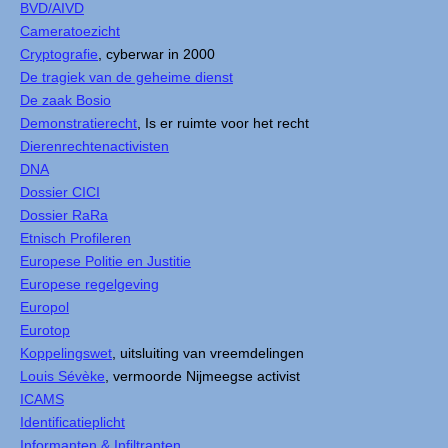
BVD/AIVD
Cameratoezicht
Cryptografie
, cyberwar in 2000
De tragiek van de geheime dienst
De zaak Bosio
Demonstratierecht
, Is er ruimte voor het recht
Dierenrechtenactivisten
DNA
Dossier CICI
Dossier RaRa
Etnisch Profileren
Europese Politie en Justitie
Europese regelgeving
Europol
Eurotop
Koppelingswet
, uitsluiting van vreemdelingen
Louis Sévèke
, vermoorde Nijmeegse activist
ICAMS
Identificatieplicht
Informanten & Infiltranten