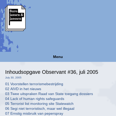
Menu
Inhoudsopgave Observant #36, juli 2005
July 30, 2005
01 Voorstellen terrorismebestrijding
02 AIVD in het nieuws
03 Twee uitspraken Raad van State toegang dossiers
04 Lack of human rights safeguards
05 Terrorist list monitoring site Statewatch
06 Segi niet terroristisch, maar wel illegaal
07 Ernstig misbruik van peperspray