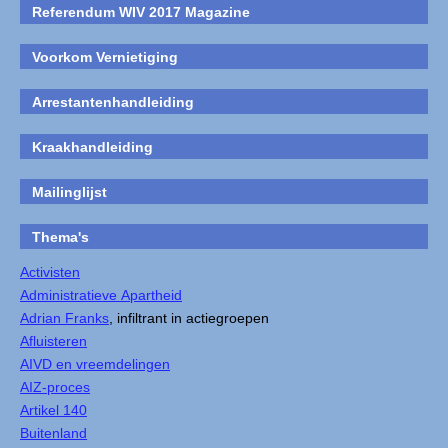
Referendum WIV 2017 Magazine
Voorkom Vernietiging
Arrestantenhandleiding
Kraakhandleiding
Mailinglijst
Thema's
Activisten
Administratieve Apartheid
Adrian Franks
, infiltrant in actiegroepen
Afluisteren
AIVD en vreemdelingen
AIZ-proces
Artikel 140
Buitenland