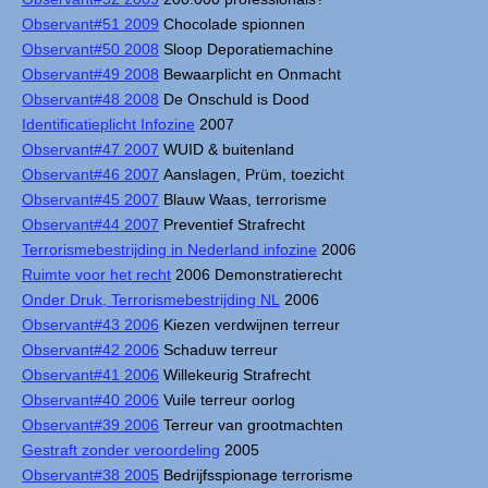
Observant#51 2009
Chocolade spionnen
Observant#50 2008
Sloop Deporatiemachine
Observant#49 2008
Bewaarplicht en Onmacht
Observant#48 2008
De Onschuld is Dood
Identificatieplicht Infozine
2007
Observant#47 2007
WUID & buitenland
Observant#46 2007
Aanslagen, Prüm, toezicht
Observant#45 2007
Blauw Waas, terrorisme
Observant#44 2007
Preventief Strafrecht
Terrorismebestrijding in Nederland infozine
2006
Ruimte voor het recht
2006 Demonstratierecht
Onder Druk, Terrorismebestrijding NL
2006
Observant#43 2006
Kiezen verdwijnen terreur
Observant#42 2006
Schaduw terreur
Observant#41 2006
Willekeurig Strafrecht
Observant#40 2006
Vuile terreur oorlog
Observant#39 2006
Terreur van grootmachten
Gestraft zonder veroordeling
2005
Observant#38 2005
Bedrijfsspionage terrorisme