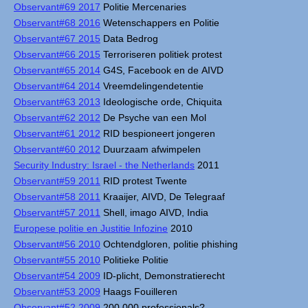
Observant#69 2017
Politie Mercenaries
Observant#68 2016
Wetenschappers en Politie
Observant#67 2015
Data Bedrog
Observant#66 2015
Terroriseren politiek protest
Observant#65 2014
G4S, Facebook en de AIVD
Observant#64 2014
Vreemdelingendetentie
Observant#63 2013
Ideologische orde, Chiquita
Observant#62 2012
De Psyche van een Mol
Observant#61 2012
RID bespioneert jongeren
Observant#60 2012
Duurzaam afwimpelen
Security Industry: Israel - the Netherlands
2011
Observant#59 2011
RID protest Twente
Observant#58 2011
Kraaijer, AIVD, De Telegraaf
Observant#57 2011
Shell, imago AIVD, India
Europese politie en Justitie Infozine
2010
Observant#56 2010
Ochtendgloren, politie phishing
Observant#55 2010
Politieke Politie
Observant#54 2009
ID-plicht, Demonstratierecht
Observant#53 2009
Haags Fouilleren
Observant#52 2009
200.000 professionals?