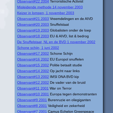
Observant#22 2004
Terroristische Activist
Misleidende methode 14 november 2003
Keizer in lompen, 1 november 2003
Observant#21 2003
Vreemdelingen en de AIVD
Observant#20 2003
Snuffelstaat
Observant#19 2003
Globalisten onder de loep
Observant#18 2003
EU & AIVD, list & bedrog
De Snuffelstaat, NL en de BVD 1 november 2002
Schone schijn, 1 juni 2002
Observant#17 2002
Schone Schijn
Observant#16 2002
EU Europol snuffelen
Observant#15 2002
Politie betaalt studie
Observant#14 2002
Op jacht naar links
Observant#13 2002
IMSI DNA BVD kip
Observant#12 2002
De vader van de bruid
Observant#11 2001
War on Terror
Observant#10 2001
Europa tegen demonstranten
Observant#9 2001
Burenruzie en oliegiganten
Observant#8 2001
Veiligheid en zekerheid
Observant#7 2001
Camus Echelon Greenpeace