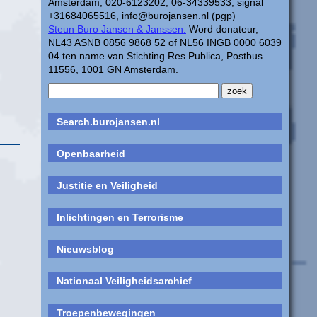
Amsterdam, 020-6123202, 06-34339533, signal
+31684065516, info@burojansen.nl (pgp)
Steun Buro Jansen & Janssen.
Word donateur,
NL43 ASNB 0856 9868 52 of NL56 INGB 0000 6039
04 ten name van Stichting Res Publica, Postbus
11556, 1001 GN Amsterdam.
Search.burojansen.nl
Openbaarheid
Justitie en Veiligheid
Inlichtingen en Terrorisme
Nieuwsblog
Nationaal Veiligheidsarchief
Troepenbewegingen