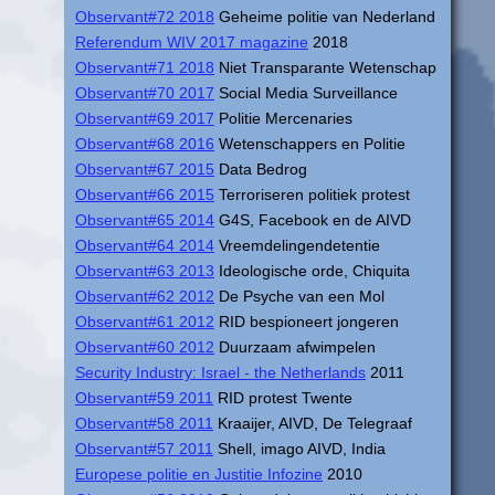
Observant#72 2018
Geheime politie van Nederland
Referendum WIV 2017 magazine
2018
Observant#71 2018
Niet Transparante Wetenschap
Observant#70 2017
Social Media Surveillance
Observant#69 2017
Politie Mercenaries
Observant#68 2016
Wetenschappers en Politie
Observant#67 2015
Data Bedrog
Observant#66 2015
Terroriseren politiek protest
Observant#65 2014
G4S, Facebook en de AIVD
Observant#64 2014
Vreemdelingendetentie
Observant#63 2013
Ideologische orde, Chiquita
Observant#62 2012
De Psyche van een Mol
Observant#61 2012
RID bespioneert jongeren
Observant#60 2012
Duurzaam afwimpelen
Security Industry: Israel - the Netherlands
2011
Observant#59 2011
RID protest Twente
Observant#58 2011
Kraaijer, AIVD, De Telegraaf
Observant#57 2011
Shell, imago AIVD, India
Europese politie en Justitie Infozine
2010