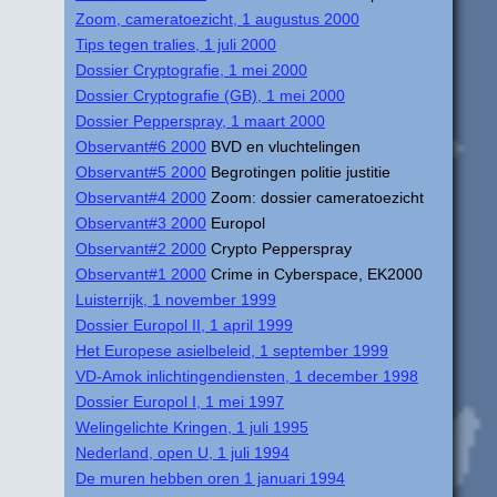
Zoom, cameratoezicht, 1 augustus 2000
Tips tegen tralies, 1 juli 2000
Dossier Cryptografie, 1 mei 2000
Dossier Cryptografie (GB), 1 mei 2000
Dossier Pepperspray, 1 maart 2000
Observant#6 2000
BVD en vluchtelingen
Observant#5 2000
Begrotingen politie justitie
Observant#4 2000
Zoom: dossier cameratoezicht
Observant#3 2000
Europol
Observant#2 2000
Crypto Pepperspray
Observant#1 2000
Crime in Cyberspace, EK2000
Luisterrijk, 1 november 1999
Dossier Europol II, 1 april 1999
Het Europese asielbeleid, 1 september 1999
VD-Amok inlichtingendiensten, 1 december 1998
Dossier Europol I, 1 mei 1997
Welingelichte Kringen, 1 juli 1995
Nederland, open U, 1 juli 1994
De muren hebben oren 1 januari 1994