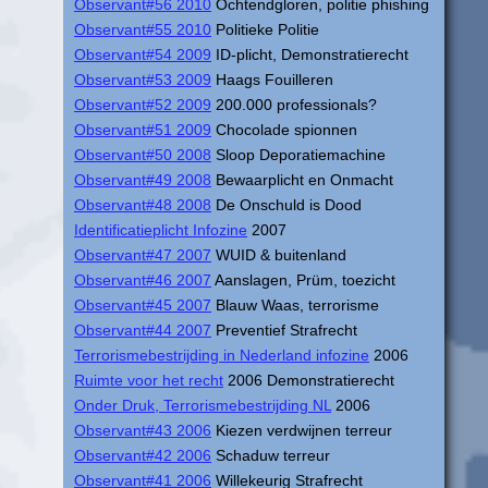
Observant#56 2010
Ochtendgloren, politie phishing
Observant#55 2010
Politieke Politie
Observant#54 2009
ID-plicht, Demonstratierecht
Observant#53 2009
Haags Fouilleren
Observant#52 2009
200.000 professionals?
Observant#51 2009
Chocolade spionnen
Observant#50 2008
Sloop Deporatiemachine
Observant#49 2008
Bewaarplicht en Onmacht
Observant#48 2008
De Onschuld is Dood
Identificatieplicht Infozine
2007
Observant#47 2007
WUID & buitenland
Observant#46 2007
Aanslagen, Prüm, toezicht
Observant#45 2007
Blauw Waas, terrorisme
Observant#44 2007
Preventief Strafrecht
Terrorismebestrijding in Nederland infozine
2006
Ruimte voor het recht
2006 Demonstratierecht
Onder Druk, Terrorismebestrijding NL
2006
Observant#43 2006
Kiezen verdwijnen terreur
Observant#42 2006
Schaduw terreur
Observant#41 2006
Willekeurig Strafrecht