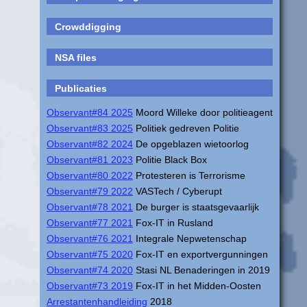
Crowddigging
NSA files
Publicaties
Observant#84 2025
Moord Willeke door politieagent
Observant#83 2025
Politiek gedreven Politie
Observant#82 2024
De opgeblazen wietoorlog
Observant#81 2023
Politie Black Box
Observant#80 2022
Protesteren is Terrorisme
Observant#79 2022
VASTech / Cyberupt
Observant#78 2021
De burger is staatsgevaarlijk
Observant#77 2021
Fox-IT in Rusland
Observant#76 2021
Integrale Nepwetenschap
Observant#75 2020
Fox-IT en exportvergunningen
Observant#74 2020
Stasi NL Benaderingen in 2019
Observant#73 2019
Fox-IT in het Midden-Oosten
Arrestantenhandleiding
2018