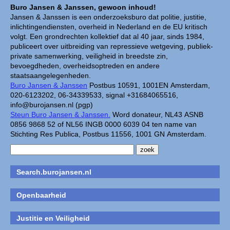
Buro Jansen & Janssen, gewoon inhoud!
Jansen & Janssen is een onderzoeksburo dat politie, justitie,
inlichtingendiensten, overheid in Nederland en de EU kritisch
volgt. Een grondrechten kollektief dat al 40 jaar, sinds 1984,
publiceert over uitbreiding van repressieve wetgeving, publiek-
private samenwerking, veiligheid in breedste zin,
bevoegdheden, overheidsoptreden en andere
staatsaangelegenheden.
Buro Jansen & Janssen
Postbus 10591, 1001EN Amsterdam,
020-6123202, 06-34339533, signal +31684065516,
info@burojansen.nl (pgp)
Steun Buro Jansen & Janssen.
Word donateur, NL43 ASNB
0856 9868 52 of NL56 INGB 0000 6039 04 ten name van
Stichting Res Publica, Postbus 11556, 1001 GN Amsterdam.
Search.burojansen.nl
Openbaarheid
Justitie en Veiligheid