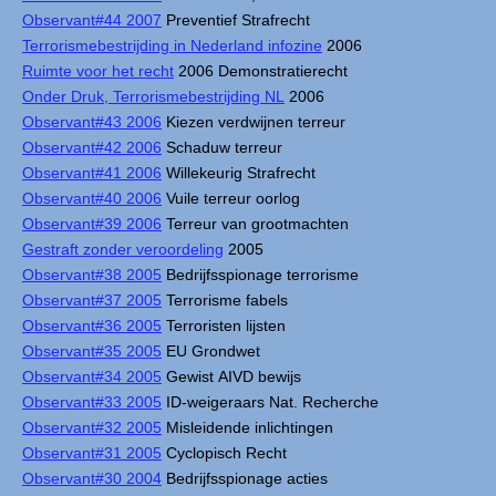
Observant#44 2007
Preventief Strafrecht
Terrorismebestrijding in Nederland infozine
2006
Ruimte voor het recht
2006 Demonstratierecht
Onder Druk, Terrorismebestrijding NL
2006
Observant#43 2006
Kiezen verdwijnen terreur
Observant#42 2006
Schaduw terreur
Observant#41 2006
Willekeurig Strafrecht
Observant#40 2006
Vuile terreur oorlog
Observant#39 2006
Terreur van grootmachten
Gestraft zonder veroordeling
2005
Observant#38 2005
Bedrijfsspionage terrorisme
Observant#37 2005
Terrorisme fabels
Observant#36 2005
Terroristen lijsten
Observant#35 2005
EU Grondwet
Observant#34 2005
Gewist AIVD bewijs
Observant#33 2005
ID-weigeraars Nat. Recherche
Observant#32 2005
Misleidende inlichtingen
Observant#31 2005
Cyclopisch Recht
Observant#30 2004
Bedrijfsspionage acties