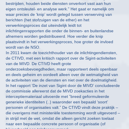
bestrijden, houden beide diensten onverkort vast aan hun
eigen ontsleutel- en analyse werk.” Het gaat er namelijk om
waar precies de ‘knip’ wordt gelegd tussen verwerving van
berichten (het stofzuigen van de ether) en het
verwerkingsproces dat uiteindelijk leidt tot
inlichtingenrapporten die onder de binnen- en buitenlandse
afnemers worden gedistribueerd. Hoe verder die knip
plaatsvindt in het verwerkingsproces, hoe groter de invloed
wordt van de NSO.
In 2011 kwam de toezichthouder van de inlichtingendiensten,
de CTIVD, met een kritisch rapport over de Sigint-activiteiten
van de MIVD. De CTIVD heeft grote
onderzoeksbevoegdheden, maar rapporteert deels openbaar
en deels geheim en oordeelt alleen over de wetmatigheid van
de activiteiten van de diensten en niet over de doelmatigheid.
In het rapport ‘De inzet van Sigint door de MIVD’ concludeerde
de commissie allereerst dat de MIVD zoekacties in het
interceptiemateriaal uitvoerde met ”breed geformuleerde
generieke identiteiten (..) waaronder een bepaald ‘soort’
personen of organisaties valt.” De CTIVD vindt deze praktijk –
die overigens met ministeriële toestemming wordt uitgevoerd –
in strijd met de wet, omdat die alleen gericht zoeken toelaat
naar een bepaalde concrete persoon of organisatie (of