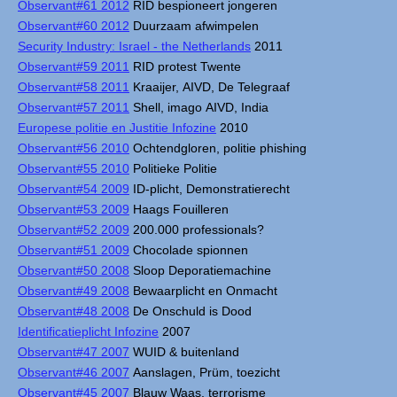
Observant#61 2012
RID bespioneert jongeren
Observant#60 2012
Duurzaam afwimpelen
Security Industry: Israel - the Netherlands
2011
Observant#59 2011
RID protest Twente
Observant#58 2011
Kraaijer, AIVD, De Telegraaf
Observant#57 2011
Shell, imago AIVD, India
Europese politie en Justitie Infozine
2010
Observant#56 2010
Ochtendgloren, politie phishing
Observant#55 2010
Politieke Politie
Observant#54 2009
ID-plicht, Demonstratierecht
Observant#53 2009
Haags Fouilleren
Observant#52 2009
200.000 professionals?
Observant#51 2009
Chocolade spionnen
Observant#50 2008
Sloop Deporatiemachine
Observant#49 2008
Bewaarplicht en Onmacht
Observant#48 2008
De Onschuld is Dood
Identificatieplicht Infozine
2007
Observant#47 2007
WUID & buitenland
Observant#46 2007
Aanslagen, Prüm, toezicht
Observant#45 2007
Blauw Waas, terrorisme