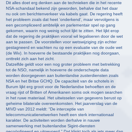
Dit alles doet erg denken aan de technieken die in het recente
NSA-schandaal bekend zijn geworden, behalve dat het daar
nu ook om berichtenverkeer via kabels gaat. De regering heeft
het probleem zoals dat heet ‘onderkend’, maar vervolgens is
een gecompliceerd ambtelijk en parlementair spel op gang
gekomen, waarin nog weinig schot lijkt te zitten. Het lijkt erop
dat de regering de praktijken vooral wil legaliseren door de wet
aan te passen. De voorstellen voor wetswijziging zijn echter
gestagneerd en wachten nu op een evaluatie van de oude wet
(de Wiv). In hoeverre de bestaande praktijken nog doorgaan,
onttrekt zich aan het zicht.
Datzelfde geldt voor een nog groter probleem met betrekking
tot de NSO, namelijk in hoeverre de onderschepte data
worden doorgegeven aan buitenlandse zusterdiensten zoals
NSA en het Britse GCHQ. De capaciteit van de schotels in
Burum lijkt erg groot voor de Nederlandse behoeften en de
vraag rijst of Britten of Amerikanen soms ook mogen searchen
in het ruwe materiaal. Het uitwisselen van gegevens berust op
geheime bilaterale overeenkomsten. Het jaarverslag van de
MIVD van 2012 meldt: “De interceptie van
telecommunicatienetwerken heeft een sterk internationaal
karakter. De activiteiten worden derhalve in nauwe
samenwerking met buitenlandse Sigint-diensten
gecoördineerd en uitgevoerd.” Dat klinkt toch als iets meer dan