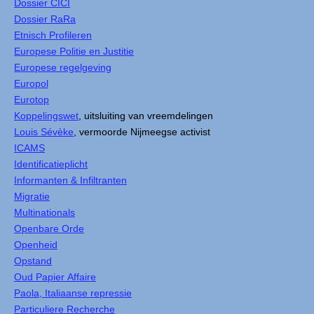
Dossier CICI
Dossier RaRa
Etnisch Profileren
Europese Politie en Justitie
Europese regelgeving
Europol
Eurotop
Koppelingswet
, uitsluiting van vreemdelingen
Louis Sévèke
, vermoorde Nijmeegse activist
ICAMS
Identificatieplicht
Informanten & Infiltranten
Migratie
Multinationals
Openbare Orde
Openheid
Opstand
Oud Papier Affaire
Paola, Italiaanse repressie
Particuliere Recherche