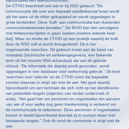
bijvoorbeeld een telefoonnummer).
De CTIVD beschreef ook wat er bij NSO gebeurt: “De
communicatie die over een bepaald satellietkanaal loopt wordt
als het ware uit de ether gekopieerd en wordt opgeslagen in
grote bestanden. Deze ‘bulk‘ aan communicatie kan duizenden
communicatiesessies bevatten.” De MIVD kan hier vervolgens
met trefwoordenlijsten in gaan zoeken (nadere selectie heet
dat). Maar nu stuitte de CTIVD op een praktijk waarbij de bulk
door de NSO zelf al wordt doorgevlooid. Dit is het
zogenaamde searchen. Dit gebeurt zowel aan de hand van
metadata (technische en verkeersgegevens, een bekende
term uit het recente NSA-schandaal) als van de globale
inhoud. “De informatie die daarbij wordt gevonden, wordt
opgeslagen in een database voor toekomstig gebruik.” Dit heet
‘searchen voor selectie’ en de CTIVD vond dat bepaalde
vormen daarvan in strijd zijn met de wet. Het gaat daarbij
bijvoorbeeld om een techniek die zich richt op het identificeren
van potentiële targets (objecten van verder onderzoek of
actie). “Het gaat hier om personen en organisaties ten aanzien
van wie of voor welke nog geen toestemming is verleend om
de communicatie te selecteren. Deze personen of organisaties
komen in beeld bijvoorbeeld doordat zij in contact staan met
bestaande targets.” Ook dit vond de commissie in strijd met de
wet.