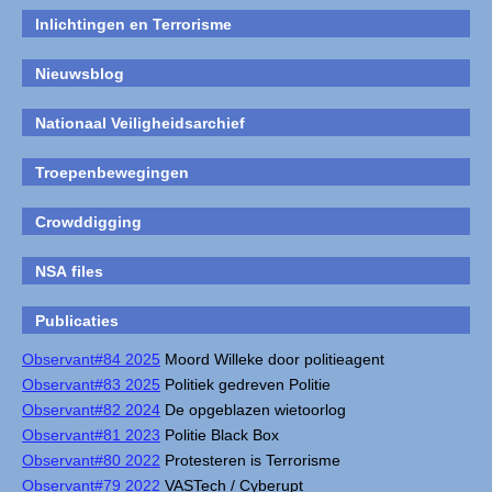
Inlichtingen en Terrorisme
Nieuwsblog
Nationaal Veiligheidsarchief
Troepenbewegingen
Crowddigging
NSA files
Publicaties
Observant#84 2025
Moord Willeke door politieagent
Observant#83 2025
Politiek gedreven Politie
Observant#82 2024
De opgeblazen wietoorlog
Observant#81 2023
Politie Black Box
Observant#80 2022
Protesteren is Terrorisme
Observant#79 2022
VASTech / Cyberupt