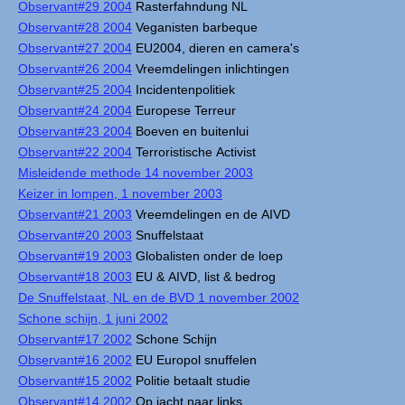
Observant#29 2004
Rasterfahndung NL
Observant#28 2004
Veganisten barbeque
Observant#27 2004
EU2004, dieren en camera's
Observant#26 2004
Vreemdelingen inlichtingen
Observant#25 2004
Incidentenpolitiek
Observant#24 2004
Europese Terreur
Observant#23 2004
Boeven en buitenlui
Observant#22 2004
Terroristische Activist
Misleidende methode 14 november 2003
Keizer in lompen, 1 november 2003
Observant#21 2003
Vreemdelingen en de AIVD
Observant#20 2003
Snuffelstaat
Observant#19 2003
Globalisten onder de loep
Observant#18 2003
EU & AIVD, list & bedrog
De Snuffelstaat, NL en de BVD 1 november 2002
Schone schijn, 1 juni 2002
Observant#17 2002
Schone Schijn
Observant#16 2002
EU Europol snuffelen
Observant#15 2002
Politie betaalt studie
Observant#14 2002
Op jacht naar links