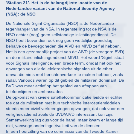
‘Station 21’. Het is de belangrijkste locatie van de
Nederlandse variant van de National Security Agency
(NSA): de NSO
De Nationale Sigint Organisatie (NSO) is de Nederlandse
tegenhanger van de NSA. In tegenstelling tot de NSA is de
NSO echter (nog) geen zelfstandige inlichtingendienst. De
NSO heeft bovendien ook nog geen wettelijke grondslag,
behalve de bevoegdheden die AIVD en MIVD zelf al hebben.
Het is een gezamenlijk project van de AIVD (de vroegere BVD)
en de militaire inlichtingendienst MIVD. Het woord ‘Sigint’ staat
voor Signals Intelligence, een brede term, omdat het ook het
opvangen van allerlei elektronische signalen uit de ether
omvat die niets met berichtenverkeer te maken hebben, zoals
radar. Vanouds waren op dit gebied de militairen dominant. De
BVD was meer actief op het gebied van aftappen van
telefoonlijnen en ambassades.
De opkomst van civiele satellietcommunicatie leidde er echter
toe dat de militairen met hun technische interceptiemiddelen
steeds meer civiel verkeer gingen opvangen, dat ook voor een
veiligheidsdienst zoals de BVD/AIVD interessant kon zijn.
Samenwerking lag dus voor de hand, maar kwam er lange tijd
niet, vanwege onderlinge rivaliteit van de diensten.
In een hoorzitting van de commissie van de Tweede Kamer