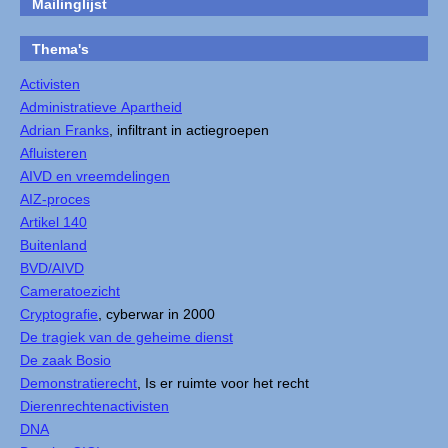
Mailinglijst
Thema's
Activisten
Administratieve Apartheid
Adrian Franks
, infiltrant in actiegroepen
Afluisteren
AIVD en vreemdelingen
AIZ-proces
Artikel 140
Buitenland
BVD/AIVD
Cameratoezicht
Cryptografie
, cyberwar in 2000
De tragiek van de geheime dienst
De zaak Bosio
Demonstratierecht
, Is er ruimte voor het recht
Dierenrechtenactivisten
DNA