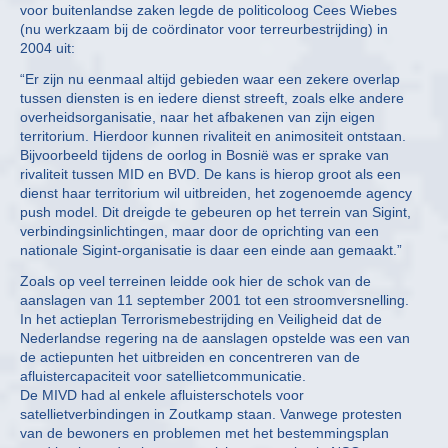
voor buitenlandse zaken legde de politicoloog Cees Wiebes
(nu werkzaam bij de coördinator voor terreurbestrijding) in
2004 uit:
“Er zijn nu eenmaal altijd gebieden waar een zekere overlap
tussen diensten is en iedere dienst streeft, zoals elke andere
overheidsorganisatie, naar het afbakenen van zijn eigen
territorium. Hierdoor kunnen rivaliteit en animositeit ontstaan.
Bijvoorbeeld tijdens de oorlog in Bosnië was er sprake van
rivaliteit tussen MID en BVD. De kans is hierop groot als een
dienst haar territorium wil uitbreiden, het zogenoemde agency
push model. Dit dreigde te gebeuren op het terrein van Sigint,
verbindingsinlichtingen, maar door de oprichting van een
nationale Sigint-organisatie is daar een einde aan gemaakt.”
Zoals op veel terreinen leidde ook hier de schok van de
aanslagen van 11 september 2001 tot een stroomversnelling.
In het actieplan Terrorismebestrijding en Veiligheid dat de
Nederlandse regering na de aanslagen opstelde was een van
de actiepunten het uitbreiden en concentreren van de
afluistercapaciteit voor satellietcommunicatie.
De MIVD had al enkele afluisterschotels voor
satellietverbindingen in Zoutkamp staan. Vanwege protesten
van de bewoners en problemen met het bestemmingsplan