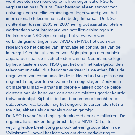
werd besloten de nieuw op te richten organisatie NSO te
verplaatsen naar Burum. Daar bestond al een station voor
ontvangst van satellietverbindingen, tegenwoordig van het
internationale telecommunicatie bedrijf Inmarsat. De NSO
richtte daar tussen 2003 en 2007 een groot aantal schotels en
werkstations voor interceptie van satellietverbindingen in.
De taken van NSO zijn drieledig: het verwerven van
verbindingsinlichtingen voor AIVD en MIVD, het doen van
research op het gebied van “innovatie en continuïteit van de
interceptie” en het uitzenden van Sigintploegen met mobiele
apparatuur naar de inzetgebieden van het Nederlandse leger.
Bij het afluisteren door NSO gaat het om ‘niet kabelgebonden
telecommunicatie’, dus berichtenverkeer via de ether. Dit is de
enige vorm van communicatie die in Nederland volgens de wet
ongericht mag worden verzameld en opgeslagen. Zoeken in
dit materiaal mag – althans in theorie – alleen door de beide
diensten aan de hand van een door de minister goedgekeurde
trefwoordenlijst. Bij het in belang toenemende berichten- en
dataverkeer via kabels mag het ongerichte verzamelen tot nu
toe niet, althans als de regels worden gevolgd.
De NSO is vanaf het begin gedomineerd door de militairen. De
organisatie is ook ondergebracht bij de MIVD. Dat dit tot
wrijving leidde bleek vorig jaar ook uit een groot artikel in de
Volkskrant: “Hoewel het idee was om deze verkokering te