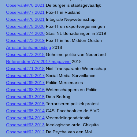
Observant#78 2021
De burger is staatsgevaarlijk
Observant#77 2021
Fox-IT in Rusland
Observant#76 2021
Integrale Nepwetenschap
Observant#75 2020
Fox-IT en exportvergunningen
Observant#74 2020
Stasi NL Benaderingen in 2019
Observant#73 2019
Fox-IT in het Midden-Oosten
Arrestantenhandleiding
2018
Observant#72 2018
Geheime politie van Nederland
Referendum WIV 2017 magazine
2018
Observant#71 2018
Niet Transparante Wetenschap
Observant#70 2017
Social Media Surveillance
Observant#69 2017
Politie Mercenaries
Observant#68 2016
Wetenschappers en Politie
Observant#67 2015
Data Bedrog
Observant#66 2015
Terroriseren politiek protest
Observant#65 2014
G4S, Facebook en de AIVD
Observant#64 2014
Vreemdelingendetentie
Observant#63 2013
Ideologische orde, Chiquita
Observant#62 2012
De Psyche van een Mol