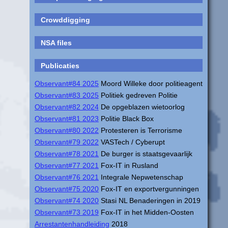
Crowddigging
NSA files
Publicaties
Observant#84 2025
Moord Willeke door politieagent
Observant#83 2025
Politiek gedreven Politie
Observant#82 2024
De opgeblazen wietoorlog
Observant#81 2023
Politie Black Box
Observant#80 2022
Protesteren is Terrorisme
Observant#79 2022
VASTech / Cyberupt
Observant#78 2021
De burger is staatsgevaarlijk
Observant#77 2021
Fox-IT in Rusland
Observant#76 2021
Integrale Nepwetenschap
Observant#75 2020
Fox-IT en exportvergunningen
Observant#74 2020
Stasi NL Benaderingen in 2019
Observant#73 2019
Fox-IT in het Midden-Oosten
Arrestantenhandleiding
2018