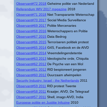
Observant#72 2018
Geheime politie van Nederland
Referendum WIV 2017 magazine
2018
Observant#71 2018
Niet Transparante Wetenschap
Observant#70 2017
Social Media Surveillance
Observant#69 2017
Politie Mercenaries
Observant#68 2016
Wetenschappers en Politie
Observant#67 2015
Data Bedrog
Observant#66 2015
Terroriseren politiek protest
Observant#65 2014
G4S, Facebook en de AIVD
Observant#64 2014
Vreemdelingendetentie
Observant#63 2013
Ideologische orde, Chiquita
Observant#62 2012
De Psyche van een Mol
Observant#61 2012
RID bespioneert jongeren
Observant#60 2012
Duurzaam afwimpelen
Security Industry: Israel - the Netherlands
2011
Observant#59 2011
RID protest Twente
Observant#58 2011
Kraaijer, AIVD, De Telegraaf
Observant#57 2011
Shell, imago AIVD, India
Europese politie en Justitie Infozine
2010