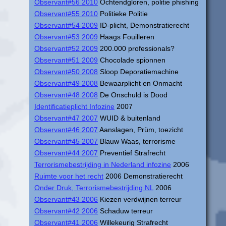
Observant#56 2010
Ochtendgloren, politie phishing
Observant#55 2010
Politieke Politie
Observant#54 2009
ID-plicht, Demonstratierecht
Observant#53 2009
Haags Fouilleren
Observant#52 2009
200.000 professionals?
Observant#51 2009
Chocolade spionnen
Observant#50 2008
Sloop Deporatiemachine
Observant#49 2008
Bewaarplicht en Onmacht
Observant#48 2008
De Onschuld is Dood
Identificatieplicht Infozine
2007
Observant#47 2007
WUID & buitenland
Observant#46 2007
Aanslagen, Prüm, toezicht
Observant#45 2007
Blauw Waas, terrorisme
Observant#44 2007
Preventief Strafrecht
Terrorismebestrijding in Nederland infozine
2006
Ruimte voor het recht
2006 Demonstratierecht
Onder Druk, Terrorismebestrijding NL
2006
Observant#43 2006
Kiezen verdwijnen terreur
Observant#42 2006
Schaduw terreur
Observant#41 2006
Willekeurig Strafrecht