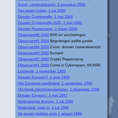
Zoom, cameratoezicht, 1 augustus 2000
Tips tegen tralies, 1 juli 2000
Dossier Cryptografie, 1 mei 2000
Dossier Cryptografie (GB), 1 mei 2000
Dossier Pepperspray, 1 maart 2000
Observant#6 2000
BVD en vluchtelingen
Observant#5 2000
Begrotingen politie justitie
Observant#4 2000
Zoom: dossier cameratoezicht
Observant#3 2000
Europol
Observant#2 2000
Crypto Pepperspray
Observant#1 2000
Crime in Cyberspace, EK2000
Luisterrijk, 1 november 1999
Dossier Europol II, 1 april 1999
Het Europese asielbeleid, 1 september 1999
VD-Amok inlichtingendiensten, 1 december 1998
Dossier Europol I, 1 mei 1997
Welingelichte Kringen, 1 juli 1995
Nederland, open U, 1 juli 1994
De muren hebben oren 1 januari 1994