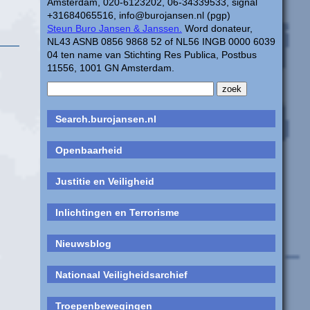
Amsterdam, 020-6123202, 06-34339533, signal
+31684065516, info@burojansen.nl (pgp)
Steun Buro Jansen & Janssen.
Word donateur,
NL43 ASNB 0856 9868 52 of NL56 INGB 0000 6039
04 ten name van Stichting Res Publica, Postbus
11556, 1001 GN Amsterdam.
Search.burojansen.nl
Openbaarheid
Justitie en Veiligheid
Inlichtingen en Terrorisme
Nieuwsblog
Nationaal Veiligheidsarchief
Troepenbewegingen