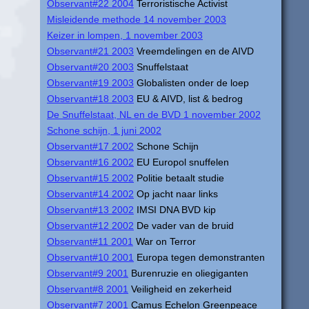
Observant#22 2004
Terroristische Activist
Misleidende methode 14 november 2003
Keizer in lompen, 1 november 2003
Observant#21 2003
Vreemdelingen en de AIVD
Observant#20 2003
Snuffelstaat
Observant#19 2003
Globalisten onder de loep
Observant#18 2003
EU & AIVD, list & bedrog
De Snuffelstaat, NL en de BVD 1 november 2002
Schone schijn, 1 juni 2002
Observant#17 2002
Schone Schijn
Observant#16 2002
EU Europol snuffelen
Observant#15 2002
Politie betaalt studie
Observant#14 2002
Op jacht naar links
Observant#13 2002
IMSI DNA BVD kip
Observant#12 2002
De vader van de bruid
Observant#11 2001
War on Terror
Observant#10 2001
Europa tegen demonstranten
Observant#9 2001
Burenruzie en oliegiganten
Observant#8 2001
Veiligheid en zekerheid
Observant#7 2001
Camus Echelon Greenpeace