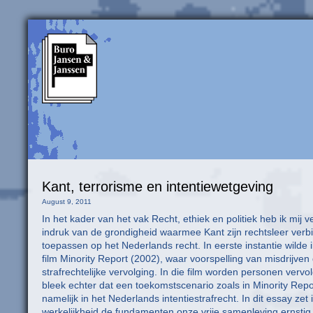
Kant, terrorisme en intentiewetgeving
August 9, 2011
In het kader van het vak Recht, ethiek en politiek heb ik mij 
indruk van de grondigheid waarmee Kant zijn rechtsleer verbind
toepassen op het Nederlands recht. In eerste instantie wilde
film Minority Report (2002), waar voorspelling van misdrijven
strafrechtelijke vervolging. In die film worden personen ver
bleek echter dat een toekomstscenario zoals in Minority Repo
namelijk in het Nederlands intentiestrafrecht. In dit essay zet ik
werkelijkheid de fundamenten onze vrije samenleving ernstig 