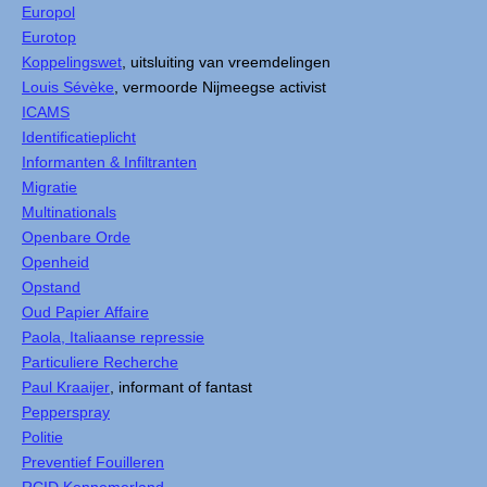
Europol
Eurotop
Koppelingswet
, uitsluiting van vreemdelingen
Louis Sévèke
, vermoorde Nijmeegse activist
ICAMS
Identificatieplicht
Informanten & Infiltranten
Migratie
Multinationals
Openbare Orde
Openheid
Opstand
Oud Papier Affaire
Paola, Italiaanse repressie
Particuliere Recherche
Paul Kraaijer
, informant of fantast
Pepperspray
Politie
Preventief Fouilleren