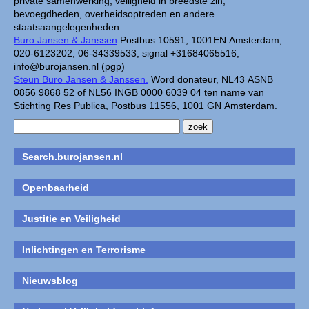
private samenwerking, veiligheid in breedste zin,
bevoegdheden, overheidsoptreden en andere
staatsaangelegenheden.
Buro Jansen & Janssen
Postbus 10591, 1001EN Amsterdam,
020-6123202, 06-34339533, signal +31684065516,
info@burojansen.nl (pgp)
Steun Buro Jansen & Janssen.
Word donateur, NL43 ASNB
0856 9868 52 of NL56 INGB 0000 6039 04 ten name van
Stichting Res Publica, Postbus 11556, 1001 GN Amsterdam.
Search.burojansen.nl
Openbaarheid
Justitie en Veiligheid
Inlichtingen en Terrorisme
Nieuwsblog