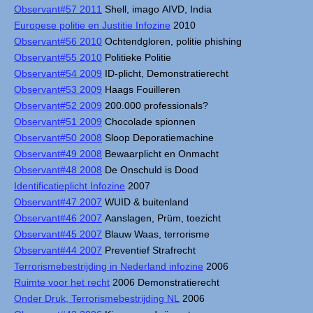
Observant#57 2011
Shell, imago AIVD, India
Europese politie en Justitie Infozine
2010
Observant#56 2010
Ochtendgloren, politie phishing
Observant#55 2010
Politieke Politie
Observant#54 2009
ID-plicht, Demonstratierecht
Observant#53 2009
Haags Fouilleren
Observant#52 2009
200.000 professionals?
Observant#51 2009
Chocolade spionnen
Observant#50 2008
Sloop Deporatiemachine
Observant#49 2008
Bewaarplicht en Onmacht
Observant#48 2008
De Onschuld is Dood
Identificatieplicht Infozine
2007
Observant#47 2007
WUID & buitenland
Observant#46 2007
Aanslagen, Prüm, toezicht
Observant#45 2007
Blauw Waas, terrorisme
Observant#44 2007
Preventief Strafrecht
Terrorismebestrijding in Nederland infozine
2006
Ruimte voor het recht
2006 Demonstratierecht
Onder Druk, Terrorismebestrijding NL
2006