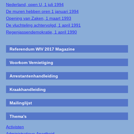
Nederland, open U, 1 juli 1994
De muren hebben oren 1 januari 1994
Opening van Zaken, 1 maart 1993
De vluchteling achtervolgd, 1 april 1991
Regenjassendemokratie, 1 april 1990
Referendum WIV 2017 Magazine
Voorkom Vernietiging
Arrestantenhandleiding
Kraakhandleiding
Mailinglijst
Thema's
Activisten
Administratieve Apartheid