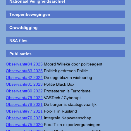
Nationaal Veiligheidsarchief
Troepenbewegingen
Crowddigging
NSA files
Publicaties
Observant#84 2025
Moord Willeke door politieagent
Observant#83 2025
Politiek gedreven Politie
Observant#82 2024
De opgeblazen wietoorlog
Observant#81 2023
Politie Black Box
Observant#80 2022
Protesteren is Terrorisme
Observant#79 2022
VASTech / Cyberupt
Observant#78 2021
De burger is staatsgevaarlijk
Observant#77 2021
Fox-IT in Rusland
Observant#76 2021
Integrale Nepwetenschap
Observant#75 2020
Fox-IT en exportvergunningen