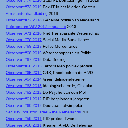
Observant#74 2020
Stasi NL Benaderingen in 2019
Observant#73 2019
Fox-IT in het Midden-Oosten
Arrestantenhandleiding
2018
Observant#72 2018
Geheime politie van Nederland
Referendum WIV 2017 magazine
2018
Observant#71 2018
Niet Transparante Wetenschap
Observant#70 2017
Social Media Surveillance
Observant#69 2017
Politie Mercenaries
Observant#68 2016
Wetenschappers en Politie
Observant#67 2015
Data Bedrog
Observant#66 2015
Terroriseren politiek protest
Observant#65 2014
G4S, Facebook en de AIVD
Observant#64 2014
Vreemdelingendetentie
Observant#63 2013
Ideologische orde, Chiquita
Observant#62 2012
De Psyche van een Mol
Observant#61 2012
RID bespioneert jongeren
Observant#60 2012
Duurzaam afwimpelen
Security Industry: Israel - the Netherlands
2011
Observant#59 2011
RID protest Twente
Observant#58 2011
Kraaijer, AIVD, De Telegraaf