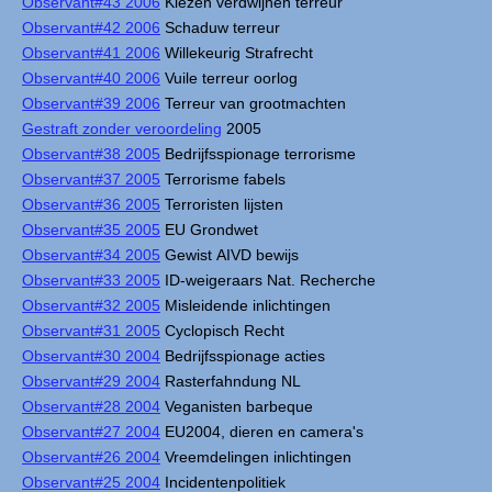
Observant#43 2006
Kiezen verdwijnen terreur
Observant#42 2006
Schaduw terreur
Observant#41 2006
Willekeurig Strafrecht
Observant#40 2006
Vuile terreur oorlog
Observant#39 2006
Terreur van grootmachten
Gestraft zonder veroordeling
2005
Observant#38 2005
Bedrijfsspionage terrorisme
Observant#37 2005
Terrorisme fabels
Observant#36 2005
Terroristen lijsten
Observant#35 2005
EU Grondwet
Observant#34 2005
Gewist AIVD bewijs
Observant#33 2005
ID-weigeraars Nat. Recherche
Observant#32 2005
Misleidende inlichtingen
Observant#31 2005
Cyclopisch Recht
Observant#30 2004
Bedrijfsspionage acties
Observant#29 2004
Rasterfahndung NL
Observant#28 2004
Veganisten barbeque
Observant#27 2004
EU2004, dieren en camera's
Observant#26 2004
Vreemdelingen inlichtingen
Observant#25 2004
Incidentenpolitiek