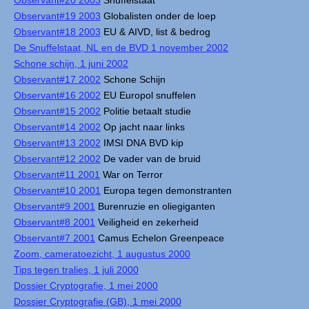
Observant#20 2003
Snuffelstaat
Observant#19 2003
Globalisten onder de loep
Observant#18 2003
EU & AIVD, list & bedrog
De Snuffelstaat, NL en de BVD 1 november 2002
Schone schijn, 1 juni 2002
Observant#17 2002
Schone Schijn
Observant#16 2002
EU Europol snuffelen
Observant#15 2002
Politie betaalt studie
Observant#14 2002
Op jacht naar links
Observant#13 2002
IMSI DNA BVD kip
Observant#12 2002
De vader van de bruid
Observant#11 2001
War on Terror
Observant#10 2001
Europa tegen demonstranten
Observant#9 2001
Burenruzie en oliegiganten
Observant#8 2001
Veiligheid en zekerheid
Observant#7 2001
Camus Echelon Greenpeace
Zoom, cameratoezicht, 1 augustus 2000
Tips tegen tralies, 1 juli 2000
Dossier Cryptografie, 1 mei 2000
Dossier Cryptografie (GB), 1 mei 2000