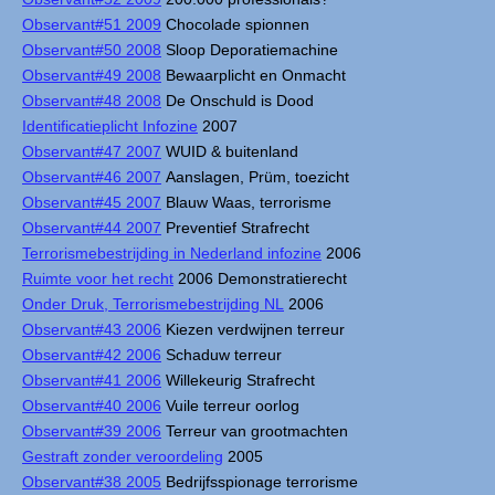
Observant#51 2009
Chocolade spionnen
Observant#50 2008
Sloop Deporatiemachine
Observant#49 2008
Bewaarplicht en Onmacht
Observant#48 2008
De Onschuld is Dood
Identificatieplicht Infozine
2007
Observant#47 2007
WUID & buitenland
Observant#46 2007
Aanslagen, Prüm, toezicht
Observant#45 2007
Blauw Waas, terrorisme
Observant#44 2007
Preventief Strafrecht
Terrorismebestrijding in Nederland infozine
2006
Ruimte voor het recht
2006 Demonstratierecht
Onder Druk, Terrorismebestrijding NL
2006
Observant#43 2006
Kiezen verdwijnen terreur
Observant#42 2006
Schaduw terreur
Observant#41 2006
Willekeurig Strafrecht
Observant#40 2006
Vuile terreur oorlog
Observant#39 2006
Terreur van grootmachten
Gestraft zonder veroordeling
2005
Observant#38 2005
Bedrijfsspionage terrorisme