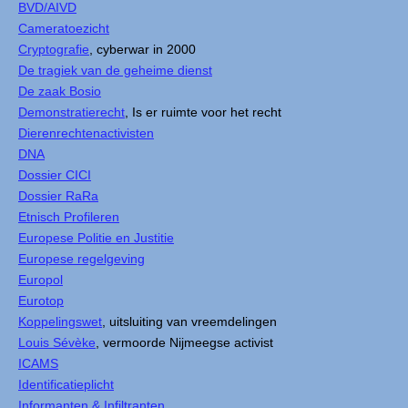
BVD/AIVD
Cameratoezicht
Cryptografie
, cyberwar in 2000
De tragiek van de geheime dienst
De zaak Bosio
Demonstratierecht
, Is er ruimte voor het recht
Dierenrechtenactivisten
DNA
Dossier CICI
Dossier RaRa
Etnisch Profileren
Europese Politie en Justitie
Europese regelgeving
Europol
Eurotop
Koppelingswet
, uitsluiting van vreemdelingen
Louis Sévèke
, vermoorde Nijmeegse activist
ICAMS
Identificatieplicht
Informanten & Infiltranten