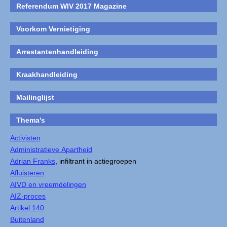
Referendum WIV 2017 Magazine
Voorkom Vernietiging
Arrestantenhandleiding
Kraakhandleiding
Mailinglijst
Thema's
Activisten
Administratieve Apartheid
Adrian Franks
, infiltrant in actiegroepen
Afluisteren
AIVD en vreemdelingen
AIZ-proces
Artikel 140
Buitenland