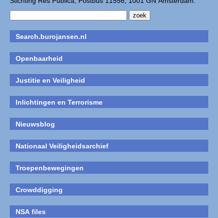
Stichting Res Publica, Postbus 11556, 1001 GN Amsterdam.
Search.burojansen.nl
Openbaarheid
Justitie en Veiligheid
Inlichtingen en Terrorisme
Nieuwsblog
Nationaal Veiligheidsarchief
Troepenbewegingen
Crowddigging
NSA files