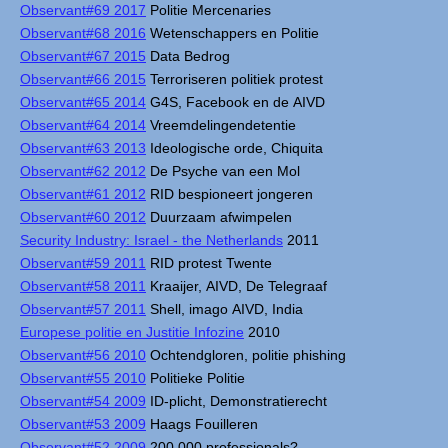
Observant#69 2017
Politie Mercenaries
Observant#68 2016
Wetenschappers en Politie
Observant#67 2015
Data Bedrog
Observant#66 2015
Terroriseren politiek protest
Observant#65 2014
G4S, Facebook en de AIVD
Observant#64 2014
Vreemdelingendetentie
Observant#63 2013
Ideologische orde, Chiquita
Observant#62 2012
De Psyche van een Mol
Observant#61 2012
RID bespioneert jongeren
Observant#60 2012
Duurzaam afwimpelen
Security Industry: Israel - the Netherlands
2011
Observant#59 2011
RID protest Twente
Observant#58 2011
Kraaijer, AIVD, De Telegraaf
Observant#57 2011
Shell, imago AIVD, India
Europese politie en Justitie Infozine
2010
Observant#56 2010
Ochtendgloren, politie phishing
Observant#55 2010
Politieke Politie
Observant#54 2009
ID-plicht, Demonstratierecht
Observant#53 2009
Haags Fouilleren
Observant#52 2009
200.000 professionals?