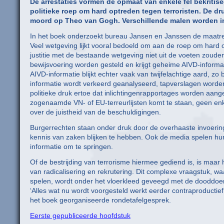
De arrestaties vormen de opmaat van enkele fel bekritis
politieke roep om hard optreden tegen terroristen. De d
moord op Theo van Gogh. Verschillende malen worden in 
In het boek onderzoekt bureau Jansen en Janssen de maatre
Veel wetgeving lijkt vooral bedoeld om aan de roep om hard 
justitie met de bestaande wetgeving niet uit de voeten zoud
bewijsvoering worden gesteld en krijgt geheime AIVD-informat
AIVD-informatie blijkt echter vaak van twijfelachtige aard, z
informatie wordt verkeerd geanalyseerd, tapverslagen worden l
politieke druk ertoe dat inlichtingenrapportages worden aangepa
zogenaamde VN- of EU-terreurlijsten komt te staan, geen enk
over de juistheid van de beschuldigingen.
Burgerrechten staan onder druk door de overhaaste invoering v
kennis van zaken blijken te hebben. Ook de media spelen hun
informatie om te springen.
Of de bestrijding van terrorisme hiermee gediend is, is maar
van radicalisering en rekrutering. Dit complexe vraagstuk, waari
spelen, wordt onder het vloerkleed geveegd met de dooddoen
‘Alles wat nu wordt voorgesteld werkt eerder contraproducti
het boek georganiseerde rondetafelgesprek.
Eerste gepubliceerde hoofdstuk