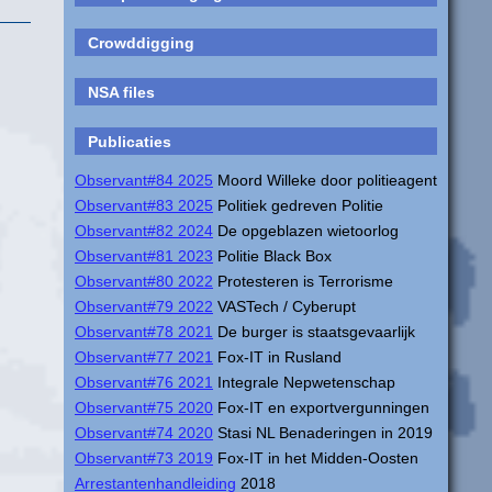
Crowddigging
NSA files
Publicaties
Observant#84 2025
Moord Willeke door politieagent
Observant#83 2025
Politiek gedreven Politie
Observant#82 2024
De opgeblazen wietoorlog
Observant#81 2023
Politie Black Box
Observant#80 2022
Protesteren is Terrorisme
Observant#79 2022
VASTech / Cyberupt
Observant#78 2021
De burger is staatsgevaarlijk
Observant#77 2021
Fox-IT in Rusland
Observant#76 2021
Integrale Nepwetenschap
Observant#75 2020
Fox-IT en exportvergunningen
Observant#74 2020
Stasi NL Benaderingen in 2019
Observant#73 2019
Fox-IT in het Midden-Oosten
Arrestantenhandleiding
2018