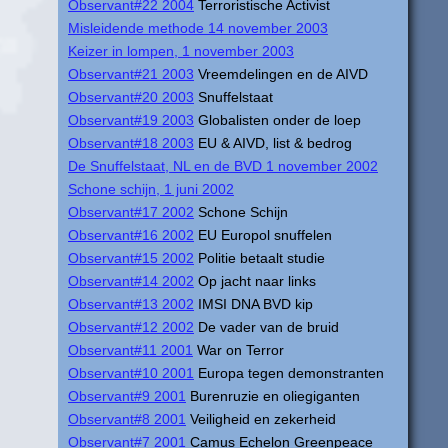
Observant#22 2004
Terroristische Activist
Misleidende methode 14 november 2003
Keizer in lompen, 1 november 2003
Observant#21 2003
Vreemdelingen en de AIVD
Observant#20 2003
Snuffelstaat
Observant#19 2003
Globalisten onder de loep
Observant#18 2003
EU & AIVD, list & bedrog
De Snuffelstaat, NL en de BVD 1 november 2002
Schone schijn, 1 juni 2002
Observant#17 2002
Schone Schijn
Observant#16 2002
EU Europol snuffelen
Observant#15 2002
Politie betaalt studie
Observant#14 2002
Op jacht naar links
Observant#13 2002
IMSI DNA BVD kip
Observant#12 2002
De vader van de bruid
Observant#11 2001
War on Terror
Observant#10 2001
Europa tegen demonstranten
Observant#9 2001
Burenruzie en oliegiganten
Observant#8 2001
Veiligheid en zekerheid
Observant#7 2001
Camus Echelon Greenpeace