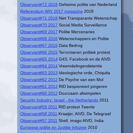
Observant#72 2018
Geheime politie van Nederland
Referendum WIV 2017 magazine
2018
Observant#71 2018
Niet Transparante Wetenschap
Observant#70 2017
Social Media Surveillance
Observant#69 2017
Politie Mercenaries
Observant#68 2016
Wetenschappers en Politie
Observant#67 2015
Data Bedrog
Observant#66 2015
Terroriseren politiek protest
Observant#65 2014
G4S, Facebook en de AIVD
Observant#64 2014
Vreemdelingendetentie
Observant#63 2013
Ideologische orde, Chiquita
Observant#62 2012
De Psyche van een Mol
Observant#61 2012
RID bespioneert jongeren
Observant#60 2012
Duurzaam afwimpelen
Security Industry: Israel - the Netherlands
2011
Observant#59 2011
RID protest Twente
Observant#58 2011
Kraaijer, AIVD, De Telegraaf
Observant#57 2011
Shell, imago AIVD, India
Europese politie en Justitie Infozine
2010