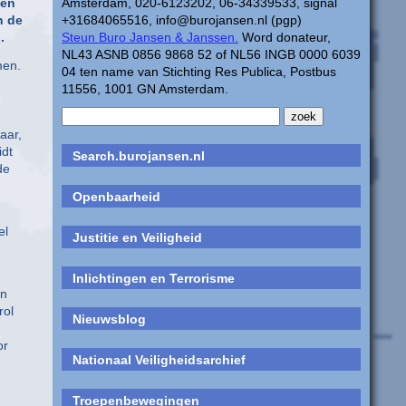
 en
Amsterdam, 020-6123202, 06-34339533, signal
n de
+31684065516, info@burojansen.nl (pgp)
.
Steun Buro Jansen & Janssen.
Word donateur,
NL43 ASNB 0856 9868 52 of NL56 INGB 0000 6039
men.
04 ten name van Stichting Res Publica, Postbus
11556, 1001 GN Amsterdam.
aar,
idt
Search.burojansen.nl
de
Openbaarheid
el
Justitie en Veiligheid
Inlichtingen en Terrorisme
en
rol
Nieuwsblog
or
Nationaal Veiligheidsarchief
Troepenbewegingen