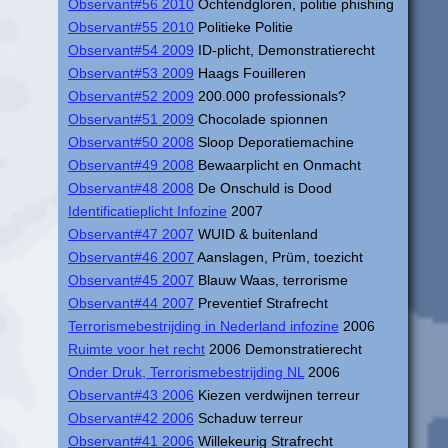
Observant#56 2010
Ochtendgloren, politie phishing
Observant#55 2010
Politieke Politie
Observant#54 2009
ID-plicht, Demonstratierecht
Observant#53 2009
Haags Fouilleren
Observant#52 2009
200.000 professionals?
Observant#51 2009
Chocolade spionnen
Observant#50 2008
Sloop Deporatiemachine
Observant#49 2008
Bewaarplicht en Onmacht
Observant#48 2008
De Onschuld is Dood
Identificatieplicht Infozine
2007
Observant#47 2007
WUID & buitenland
Observant#46 2007
Aanslagen, Prüm, toezicht
Observant#45 2007
Blauw Waas, terrorisme
Observant#44 2007
Preventief Strafrecht
Terrorismebestrijding in Nederland infozine
2006
Ruimte voor het recht
2006 Demonstratierecht
Onder Druk, Terrorismebestrijding NL
2006
Observant#43 2006
Kiezen verdwijnen terreur
Observant#42 2006
Schaduw terreur
Observant#41 2006
Willekeurig Strafrecht