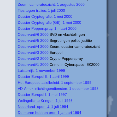
Zoom, cameratoezicht, 1 augustus 2000
Tips tegen tralies, 1 juli 2000
Dossier Cryptografie, 1 mei 2000
Dossier Cryptografie (GB), 1 mei 2000
Dossier Pepperspray, 1 maart 2000
Observant#6 2000
BVD en vluchtelingen
Observant#5 2000
Begrotingen politie justitie
Observant#4 2000
Zoom: dossier cameratoezicht
Observant#3 2000
Europol
Observant#2 2000
Crypto Pepperspray
Observant#1 2000
Crime in Cyberspace, EK2000
Luisterrijk, 1 november 1999
Dossier Europol II, 1 april 1999
Het Europese asielbeleid, 1 september 1999
VD-Amok inlichtingendiensten, 1 december 1998
Dossier Europol I, 1 mei 1997
Welingelichte Kringen, 1 juli 1995
Nederland, open U, 1 juli 1994
De muren hebben oren 1 januari 1994