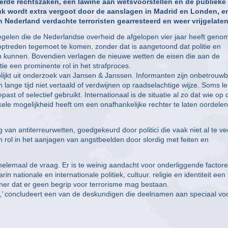
eerde rechtszaken, een lawine aan wetsvoorstellen en de publieke
ruk wordt extra vergoot door de aanslagen in Madrid en Londen, e
Nederland verdachte terroristen gearresteerd en weer vrijgelaten
gelen die de Nederlandse overheid de afgelopen vier jaar heeft geno
optreden tegemoet te komen, zonder dat is aangetoond dat politie en
en kunnen. Bovendien verlagen de nieuwe wetten de eisen die aan de
ie een prominente rol in het strafproces.
o blijkt uit onderzoek van Jansen & Janssen. Informanten zijn onbetrouwb
ange tijd niet vertaald of verdwijnen op raadselachtige wijze. Soms le
st of selectief gebruikt. Internationaal is de situatie al zo dat wie op 
ele mogelijkheid heeft om een onafhankelijke rechter te laten oordelen
an antiterreurwetten, goedgekeurd door politici die vaak niet al te ve
 rol in het aanjagen van angstbeelden door slordig met feiten en
 helemaal de vraag. Er is te weinig aandacht voor onderliggende factor
n nationale en internationale politiek, cultuur. religie en identiteit een 
er dat er geen begrip voor terrorisme mag bestaan.
ef,’ concludeert een van de deskundigen die deelnamen aan speciaal vo