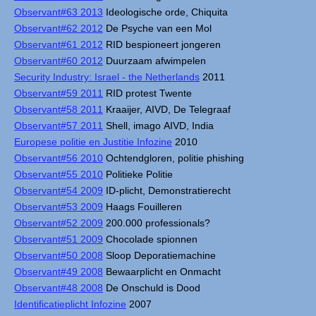
Observant#63 2013
Ideologische orde, Chiquita
Observant#62 2012
De Psyche van een Mol
Observant#61 2012
RID bespioneert jongeren
Observant#60 2012
Duurzaam afwimpelen
Security Industry: Israel - the Netherlands
2011
Observant#59 2011
RID protest Twente
Observant#58 2011
Kraaijer, AIVD, De Telegraaf
Observant#57 2011
Shell, imago AIVD, India
Europese politie en Justitie Infozine
2010
Observant#56 2010
Ochtendgloren, politie phishing
Observant#55 2010
Politieke Politie
Observant#54 2009
ID-plicht, Demonstratierecht
Observant#53 2009
Haags Fouilleren
Observant#52 2009
200.000 professionals?
Observant#51 2009
Chocolade spionnen
Observant#50 2008
Sloop Deporatiemachine
Observant#49 2008
Bewaarplicht en Onmacht
Observant#48 2008
De Onschuld is Dood
Identificatieplicht Infozine
2007