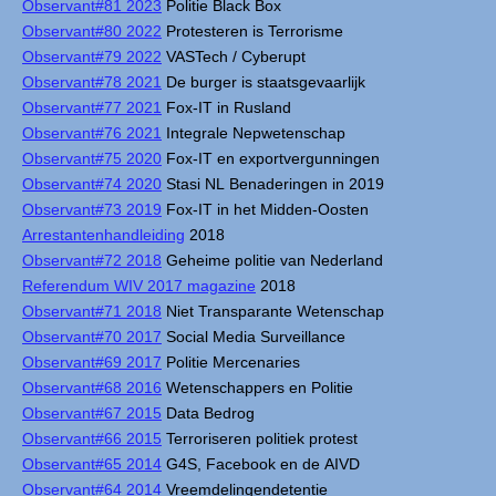
Observant#81 2023
Politie Black Box
Observant#80 2022
Protesteren is Terrorisme
Observant#79 2022
VASTech / Cyberupt
Observant#78 2021
De burger is staatsgevaarlijk
Observant#77 2021
Fox-IT in Rusland
Observant#76 2021
Integrale Nepwetenschap
Observant#75 2020
Fox-IT en exportvergunningen
Observant#74 2020
Stasi NL Benaderingen in 2019
Observant#73 2019
Fox-IT in het Midden-Oosten
Arrestantenhandleiding
2018
Observant#72 2018
Geheime politie van Nederland
Referendum WIV 2017 magazine
2018
Observant#71 2018
Niet Transparante Wetenschap
Observant#70 2017
Social Media Surveillance
Observant#69 2017
Politie Mercenaries
Observant#68 2016
Wetenschappers en Politie
Observant#67 2015
Data Bedrog
Observant#66 2015
Terroriseren politiek protest
Observant#65 2014
G4S, Facebook en de AIVD
Observant#64 2014
Vreemdelingendetentie