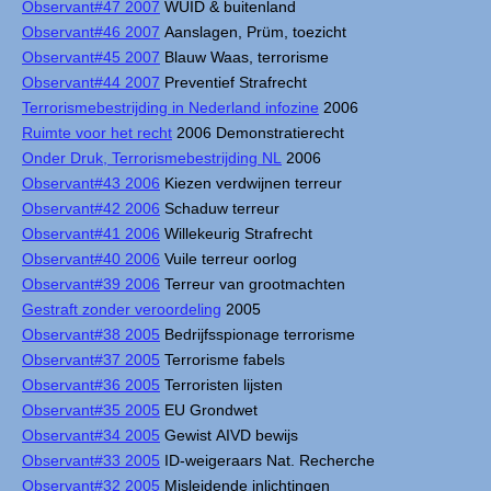
Observant#47 2007
WUID & buitenland
Observant#46 2007
Aanslagen, Prüm, toezicht
Observant#45 2007
Blauw Waas, terrorisme
Observant#44 2007
Preventief Strafrecht
Terrorismebestrijding in Nederland infozine
2006
Ruimte voor het recht
2006 Demonstratierecht
Onder Druk, Terrorismebestrijding NL
2006
Observant#43 2006
Kiezen verdwijnen terreur
Observant#42 2006
Schaduw terreur
Observant#41 2006
Willekeurig Strafrecht
Observant#40 2006
Vuile terreur oorlog
Observant#39 2006
Terreur van grootmachten
Gestraft zonder veroordeling
2005
Observant#38 2005
Bedrijfsspionage terrorisme
Observant#37 2005
Terrorisme fabels
Observant#36 2005
Terroristen lijsten
Observant#35 2005
EU Grondwet
Observant#34 2005
Gewist AIVD bewijs
Observant#33 2005
ID-weigeraars Nat. Recherche
Observant#32 2005
Misleidende inlichtingen