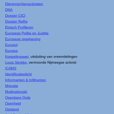
Dierenrechtenactivisten
DNA
Dossier CICI
Dossier RaRa
Etnisch Profileren
Europese Politie en Justitie
Europese regelgeving
Europol
Eurotop
Koppelingswet
, uitsluiting van vreemdelingen
Louis Sévèke
, vermoorde Nijmeegse activist
ICAMS
Identificatieplicht
Informanten & Infiltranten
Migratie
Multinationals
Openbare Orde
Openheid
Opstand