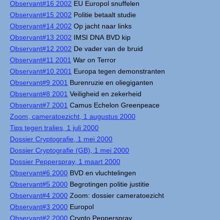
Observant#16 2002
EU Europol snuffelen
Observant#15 2002
Politie betaalt studie
Observant#14 2002
Op jacht naar links
Observant#13 2002
IMSI DNA BVD kip
Observant#12 2002
De vader van de bruid
Observant#11 2001
War on Terror
Observant#10 2001
Europa tegen demonstranten
Observant#9 2001
Burenruzie en oliegiganten
Observant#8 2001
Veiligheid en zekerheid
Observant#7 2001
Camus Echelon Greenpeace
Zoom, cameratoezicht, 1 augustus 2000
Tips tegen tralies, 1 juli 2000
Dossier Cryptografie, 1 mei 2000
Dossier Cryptografie (GB), 1 mei 2000
Dossier Pepperspray, 1 maart 2000
Observant#6 2000
BVD en vluchtelingen
Observant#5 2000
Begrotingen politie justitie
Observant#4 2000
Zoom: dossier cameratoezicht
Observant#3 2000
Europol
Observant#2 2000
Crypto Pepperspray