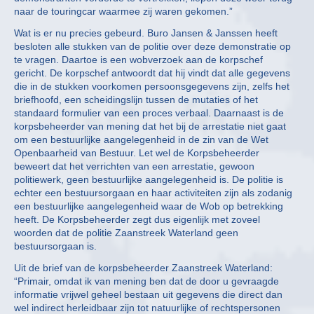
naar de touringcar waarmee zij waren gekomen.”
Wat is er nu precies gebeurd. Buro Jansen & Janssen heeft
besloten alle stukken van de politie over deze demonstratie op
te vragen. Daartoe is een wobverzoek aan de korpschef
gericht. De korpschef antwoordt dat hij vindt dat alle gegevens
die in de stukken voorkomen persoonsgegevens zijn, zelfs het
briefhoofd, een scheidingslijn tussen de mutaties of het
standaard formulier van een proces verbaal. Daarnaast is de
korpsbeheerder van mening dat het bij de arrestatie niet gaat
om een bestuurlijke aangelegenheid in de zin van de Wet
Openbaarheid van Bestuur. Let wel de Korpsbeheerder
beweert dat het verrichten van een arrestatie, gewoon
politiewerk, geen bestuurlijke aangelegenheid is. De politie is
echter een bestuursorgaan en haar activiteiten zijn als zodanig
een bestuurlijke aangelegenheid waar de Wob op betrekking
heeft. De Korpsbeheerder zegt dus eigenlijk met zoveel
woorden dat de politie Zaanstreek Waterland geen
bestuursorgaan is.
Uit de brief van de korpsbeheerder Zaanstreek Waterland:
“Primair, omdat ik van mening ben dat de door u gevraagde
informatie vrijwel geheel bestaan uit gegevens die direct dan
wel indirect herleidbaar zijn tot natuurlijke of rechtspersonen