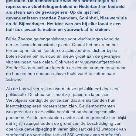
gestoken. De demonstratie was een protest tegen het
repressieve vluchtelingenbeleid in Nederland en bedoeld
als steun aan de gevangenen. Op de lijst met
gevangenissen stonden Zaandam, Schiphol, Nieuwersluis
en de Bijlmerbajes. Het idee was om bij elke locatie een
half uur lawaai te maken en vuurwerk af te steken.
Bij de Zaanse gevangenisboten voor vluchtelingen vond de
eerste lawaaidemonstratie plaats. Omdat het hek rond het
terrein open stond, konden de actievoerders dichter bij de
boten komen om hun oud en nieuw groet aan de gevangen
vluchtelingen mee delen. Ook werd er vuurwerk afgestoken.
Zonder Na een half uur keerden de demonstranten terug naar
de bus om hun demonstratieve tocht voort te zetten naar
Schiphol.
Als de bus wil vertrekken wordt deze geblokkeerd door een
politieauto. De chauffeur moet zijn papieren laten zien.
Vervolgens kondigt de politie aan dat alle inzittenden hun
identiteitspapieren moeten laten zien. De demonstranten
weigeren dat en de politie besluit tot aanhouding van alle
personen. Als de arrestanten achter slot en grendel zitten blijkt
dat zij zijn aangehouden op grond van de beschuldiging van
openlijke geweldpleging in vereniging (artikel 141 wetboek van
strafrecht) en vernieling (artikel 350 wetboek van strafrecht).