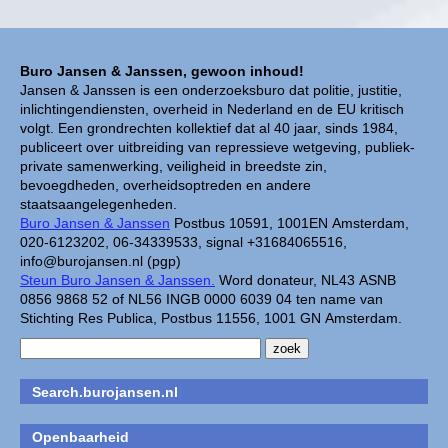
Buro Jansen & Janssen, gewoon inhoud!
Jansen & Janssen is een onderzoeksburo dat politie, justitie,
inlichtingendiensten, overheid in Nederland en de EU kritisch
volgt. Een grondrechten kollektief dat al 40 jaar, sinds 1984,
publiceert over uitbreiding van repressieve wetgeving, publiek-
private samenwerking, veiligheid in breedste zin,
bevoegdheden, overheidsoptreden en andere
staatsaangelegenheden.
Buro Jansen & Janssen
Postbus 10591, 1001EN Amsterdam,
020-6123202, 06-34339533, signal +31684065516,
info@burojansen.nl (pgp)
Steun Buro Jansen & Janssen.
Word donateur, NL43 ASNB
0856 9868 52 of NL56 INGB 0000 6039 04 ten name van
Stichting Res Publica, Postbus 11556, 1001 GN Amsterdam.
Search.burojansen.nl
Openbaarheid