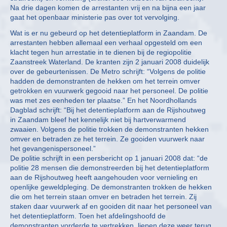
Na drie dagen komen de arrestanten vrij en na bijna een jaar
gaat het openbaar ministerie pas over tot vervolging.
Wat is er nu gebeurd op het detentieplatform in Zaandam. De
arrestanten hebben allemaal een verhaal opgesteld om een
klacht tegen hun arrestatie in te dienen bij de regiopolitie
Zaanstreek Waterland. De kranten zijn 2 januari 2008 duidelijk
over de gebeurtenissen. De Metro schrijft: “Volgens de politie
hadden de demonstranten de hekken om het terrein omver
getrokken en vuurwerk gegooid naar het personeel. De politie
was met zes eenheden ter plaatse.” En het Noordhollands
Dagblad schrijft: “Bij het detentieplatform aan de Rijshoutweg
in Zaandam bleef het kennelijk niet bij hartverwarmend
zwaaien. Volgens de politie trokken de demonstranten hekken
omver en betraden ze het terrein. Ze gooiden vuurwerk naar
het gevangenispersoneel.”
De politie schrijft in een persbericht op 1 januari 2008 dat: “de
politie 28 mensen die demonstreerden bij het detentieplatform
aan de Rijshoutweg heeft aangehouden voor vernieling en
openlijke geweldpleging. De demonstranten trokken de hekken
die om het terrein staan omver en betraden het terrein. Zij
staken daar vuurwerk af en gooiden dit naar het personeel van
het detentieplatform. Toen het afdelingshoofd de
demonstranten vorderde te vertrekken, liepen deze weer terug