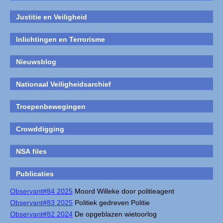
Justitie en Veiligheid
Inlichtingen en Terrorisme
Nieuwsblog
Nationaal Veiligheidsarchief
Troepenbewegingen
Crowddigging
NSA files
Publicaties
Observant#84 2025
Moord Willeke door politieagent
Observant#83 2025
Politiek gedreven Politie
Observant#82 2024
De opgeblazen wietoorlog