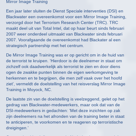
Mirror Image Training
Een jaar later sluiten de Dienst Speciale interventies (DSI) en
Blackwater een overeenkomst voor een Mirror Image Training,
verzorgd door het Terrorism Research Center (TRC). TRC
maakt deel uit van Total Intel, dat op haar beurt sinds februari
2007 weer onderdeel uitmaakt van Blackwater sinds februari
2007. Voorafgaande de overeenkomst had Blackater al een
strategisch partnership met het centrum.
De Mirror Image Training was er op gericht om in de huid van
de terrorist te kruipen. ‘Hierdoor is de deelnemer in staat om
zichzelf ook daadwerkelijk als terrorist te zien en door diens
ogen de zwakke punten binnen de eigen werkomgeving te
herkennen en te begrijpen, die men zelf vaak over het hoofd
ziet’, vermeldt de doelstelling van het reisverslag Mirror Image
Training in Moyock, NC.
De laatste zin van de doelstelling is veelzeggend, gelet op het
gedrag van Blackwater-medewerkers, maar ook dat van de
DSI-medewerkers in gedachten: ‘Met deze inzichten op zak
zijn deelnemers na het afronden van de training beter in staat
te anticiperen, te voorkomen en te reageren op terroristische
dreigingen.’