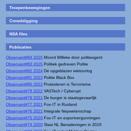
Troepenbewegingen
Crowddigging
NSA files
Publicaties
Observant#84 2025
Moord Willeke door politieagent
Observant#83 2025
Politiek gedreven Politie
Observant#82 2024
De opgeblazen wietoorlog
Observant#81 2023
Politie Black Box
Observant#80 2022
Protesteren is Terrorisme
Observant#79 2022
VASTech / Cyberupt
Observant#78 2021
De burger is staatsgevaarlijk
Observant#77 2021
Fox-IT in Rusland
Observant#76 2021
Integrale Nepwetenschap
Observant#75 2020
Fox-IT en exportvergunningen
Observant#74 2020
Stasi NL Benaderingen in 2019