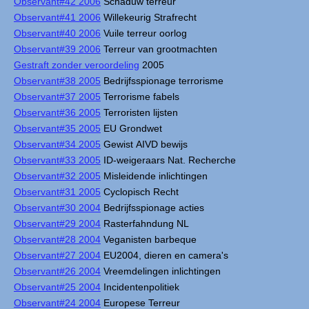
Observant#42 2006
Schaduw terreur
Observant#41 2006
Willekeurig Strafrecht
Observant#40 2006
Vuile terreur oorlog
Observant#39 2006
Terreur van grootmachten
Gestraft zonder veroordeling
2005
Observant#38 2005
Bedrijfsspionage terrorisme
Observant#37 2005
Terrorisme fabels
Observant#36 2005
Terroristen lijsten
Observant#35 2005
EU Grondwet
Observant#34 2005
Gewist AIVD bewijs
Observant#33 2005
ID-weigeraars Nat. Recherche
Observant#32 2005
Misleidende inlichtingen
Observant#31 2005
Cyclopisch Recht
Observant#30 2004
Bedrijfsspionage acties
Observant#29 2004
Rasterfahndung NL
Observant#28 2004
Veganisten barbeque
Observant#27 2004
EU2004, dieren en camera's
Observant#26 2004
Vreemdelingen inlichtingen
Observant#25 2004
Incidentenpolitiek
Observant#24 2004
Europese Terreur