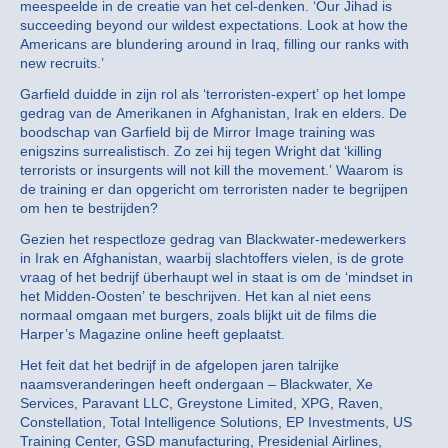
meespeelde in de creatie van het cel-denken. ‘Our Jihad is
succeeding beyond our wildest expectations. Look at how the
Americans are blundering around in Iraq, filling our ranks with
new recruits.’
Garfield duidde in zijn rol als ‘terroristen-expert’ op het lompe
gedrag van de Amerikanen in Afghanistan, Irak en elders. De
boodschap van Garfield bij de Mirror Image training was
enigszins surrealistisch. Zo zei hij tegen Wright dat ‘killing
terrorists or insurgents will not kill the movement.’ Waarom is
de training er dan opgericht om terroristen nader te begrijpen
om hen te bestrijden?
Gezien het respectloze gedrag van Blackwater-medewerkers
in Irak en Afghanistan, waarbij slachtoffers vielen, is de grote
vraag of het bedrijf überhaupt wel in staat is om de ‘mindset in
het Midden-Oosten’ te beschrijven. Het kan al niet eens
normaal omgaan met burgers, zoals blijkt uit de films die
Harper’s Magazine online heeft geplaatst.
Het feit dat het bedrijf in de afgelopen jaren talrijke
naamsveranderingen heeft ondergaan – Blackwater, Xe
Services, Paravant LLC, Greystone Limited, XPG, Raven,
Constellation, Total Intelligence Solutions, EP Investments, US
Training Center, GSD manufacturing, Presidenial Airlines,