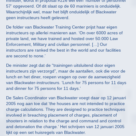
minister, wordt in proposal #226 wel een ‘number of personnel
57’ opgevoerd. Of dit slaat op de 60 mariniers is onduidelijk.
Waarschijnlijk wel, maar het blijft onduidelijk of Blackwater
geen instructeurs heeft geleverd.
De folder van Blackwater Training Center prijst haar eigen
instructeurs op allerlei manieren aan. ‘On over 6000 acres of
private land, we have trained and hosted over 50.000 Law
Enforcement, Military and civilian personnel. […] Our
instructors are ranked the best in the world and our facilities
are second to none.’
De minister zegt dat de “trainingen uitsluitend door eigen
instructeurs zijn verzorgd”, maar de aantallen, ook die voor de
lunch en het diner, roepen vragen op over de aanwezigheid
van Blackwater-instructeurs. ‘Lunch for 75 persons for 11 days
and dinner for 75 persons for 11 days.’
De Sales Coordinator van Blackwater voegt daar op 12 januari
2005 nog aan toe dat ‘the houses are not intended to practice
charge calculations. They are designed to practice techniques
involved in breaching placement of charges, placement of
shooters in relation to the charge and command and control
and detonation the charge.’ Het schrijven van 12 januari 2005
lijkt op een set huisregels van Blackwater.