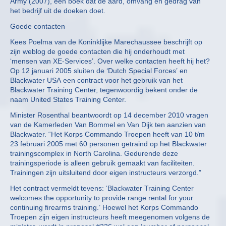
Army (2007), een boek dat de aard, omvang en gedrag van
het bedrijf uit de doeken doet.
Goede contacten
Kees Poelma van de Koninklijke Marechaussee beschrijft op
zijn weblog de goede contacten die hij onderhoudt met
‘mensen van XE-Services’. Over welke contacten heeft hij het?
Op 12 januari 2005 sluiten de ‘Dutch Special Forces’ en
Blackwater USA een contract voor het gebruik van het
Blackwater Training Center, tegenwoordig bekent onder de
naam United States Training Center.
Minister Rosenthal beantwoordt op 14 december 2010 vragen
van de Kamerleden Van Bommel en Van Dijk ten aanzien van
Blackwater. “Het Korps Commando Troepen heeft van 10 t/m
23 februari 2005 met 60 personen getraind op het Blackwater
trainingscomplex in North Carolina. Gedurende deze
trainingsperiode is alleen gebruik gemaakt van faciliteiten.
Trainingen zijn uitsluitend door eigen instructeurs verzorgd.”
Het contract vermeldt tevens: ‘Blackwater Training Center
welcomes the opportunity to provide range rental for your
continuing firearms training.’ Hoewel het Korps Commando
Troepen zijn eigen instructeurs heeft meegenomen volgens de