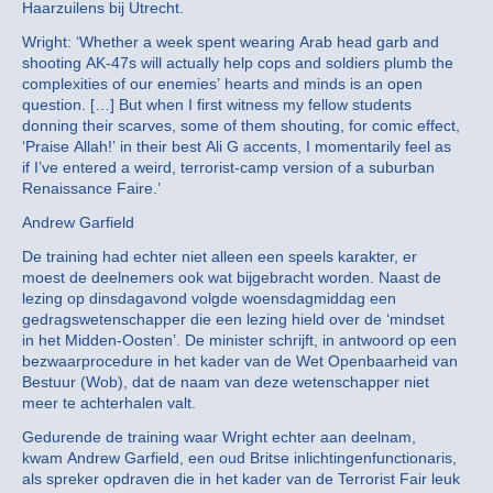
Haarzuilens bij Utrecht.
Wright: ‘Whether a week spent wearing Arab head garb and
shooting AK-47s will actually help cops and soldiers plumb the
complexities of our enemies’ hearts and minds is an open
question. […] But when I first witness my fellow students
donning their scarves, some of them shouting, for comic effect,
‘Praise Allah!’ in their best Ali G accents, I momentarily feel as
if I’ve entered a weird, terrorist-camp version of a suburban
Renaissance Faire.’
Andrew Garfield
De training had echter niet alleen een speels karakter, er
moest de deelnemers ook wat bijgebracht worden. Naast de
lezing op dinsdagavond volgde woensdagmiddag een
gedragswetenschapper die een lezing hield over de ‘mindset
in het Midden-Oosten’. De minister schrijft, in antwoord op een
bezwaarprocedure in het kader van de Wet Openbaarheid van
Bestuur (Wob), dat de naam van deze wetenschapper niet
meer te achterhalen valt.
Gedurende de training waar Wright echter aan deelnam,
kwam Andrew Garfield, een oud Britse inlichtingenfunctionaris,
als spreker opdraven die in het kader van de Terrorist Fair leuk