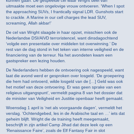
kunnen gaan. De gespeelde cel waar Wright deel van
uitmaakte moet een ongelovige vrouw ontvoeren. ‘When I spot
the approaching SUVs, I frantically signal LDR. Gunshots start
to crackle. A Marine in our cell charges the lead SUV,
screaming, Allah akbar!’
De cel van Wright slaagde in haar opzet, misschien ook de
Nederlandse DSI/AIVD terroristencel, want dinsdagochtend
‘volgde een presentatie over middelen tot overwinning.’ De
rest van de dag stond in het teken van interne veiligheid en de
financiering van de terreur. Na het avondeten kwam een
gastspreker een lezing houden.
De Nederlanders hebben de ontvoering ook nagespeeld, want
laat die avond werd er gesproken over losgeld. ‘De groepering
die hem had ontvoerd, wilde losgeld van de […] Geld was ook
het motief van deze ontvoering. Er was geen sprake van een
religieus uitgangspunt’, vermeldt pagina 8 van het dossier dat
de minister van Veiligheid en Justitie openbaar heeft gemaakt.
Woensdag 1 april is ‘net als voorgaande dagen’, vermeldt het
verslag. ‘Ochtendgebed, les in de Arabische taal en …’ iets dat
geheim blijft. Wright die de training heeft meegemaakt,
beschrijft in zijn artikel Camp Jihad dat deze leek op een
‘Renaissance Faire’, zoals de Elf Fantasy Fair in slot