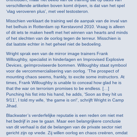
verschillende artikelen boven komt drijven, is dat van het spel
‘vlag veroveren plus’, met veel testosteron.
Misschien verklaart de training wel de aanpak van de inval van
het belhuis in Rotterdam op Kerstavond 2010. Vraag is alleen
of dit iets te maken heeft met het winnen van hearts and minds
of het slechten van de oorlog tegen de terreur. Misschien is
dat laatste echter in het geheel niet de bedoeling.
Wright sprak een van de mirror image trainers Frank
Willoughby, specialist in hinderlagen en Improvised Explosive
Devices, geïmproviseerde bommen. Willoughby staat symbool
voor de vercommercialisering van oorlog. ‘The prospect of
mounting chaos seems, frankly, to excite some instructors. At
times, Frank Willoughby is unable to conceal how glad he is
that the war on terrorism promises to be endless. […]
Punching his fist into his hand, he adds, ‘Soon as they hit us
9/11’, I told my wife, ‘the game is on!’, schrijft Wright in Camp
Jihad.
Blackwater’s verderfelijke reputatie is een reden om niet met
het bedrijf in zee te gaan. Maar een belangrijkere conclusie
van dit verhaal is dat de belangen van de private sector niet
gericht zijn op vrede. Zij willen oorlog en chaos creëren, omdat