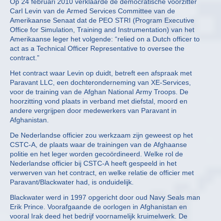
Op 24 februari 2010 verklaarde de democratische voorzitter
Carl Levin van de Armed Services Committee van de
Amerikaanse Senaat dat de PEO STRI (Program Executive
Office for Simulation, Training and Instrumentation) van het
Amerikaanse leger het volgende: “relied on a Dutch officer to
act as a Technical Officer Representative to oversee the
contract.”
Het contract waar Levin op duidt, betreft een afspraak met
Paravant LLC, een dochteronderneming van XE-Services,
voor de training van de Afghan National Army Troops. De
hoorzitting vond plaats in verband met diefstal, moord en
andere vergrijpen door medewerkers van Paravant in
Afghanistan.
De Nederlandse officier zou werkzaam zijn geweest op het
CSTC-A, de plaats waar de trainingen van de Afghaanse
politie en het leger worden gecoördineerd. Welke rol de
Nederlandse officier bij CSTC-A heeft gespeeld in het
verwerven van het contract, en welke relatie de officier met
Paravant/Blackwater had, is onduidelijk.
Blackwater werd in 1997 opgericht door oud Navy Seals man
Erik Prince. Voorafgaande de oorlogen in Afghanistan en
vooral Irak deed het bedrijf voornamelijk kruimelwerk. De