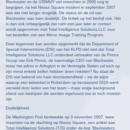
Blackwater en de USNAVY viel misschien in 2005 nog te
begrijpen, na het Nisour Square incident in september 2007
was dat niet langer mogelijk. De status en de rol van
Blackwater was toen duidelijk. De kritiek op het bedrijf ook. Het
is dan ook onbegrijpelijk dat ruim een jaar later er contact
wordt opgenomen met Total Intelligence Solutions LLC voor
het bestellen van een Mirror Image Training Program.
Daar tegenover kan worden opgemerkt dat de Department of
Special Interventions (DSI) van het KLPD niet wist dat Total
Intelligence Solutions LLC onderdeel uitmaakte van de Prince
Group van Erik Prince, de toenmalige CEO van Blackwater,
maar het adres in Arlington in de Verenigde Staten zal toch op
zijn minst enkele bellen hebben doen rinkelen? Nu staat de
DSI niet bekend om haar doortastendheid – zie de wijze
waarop een belwinkel in Rotterdam op kerstavond 2010 werd
vernield door leden van het team – maar enige background
check van bedrijven die worden ingehuurd zou er toch moeten
zijn.
Duidelijkheid
De Washington Post besteedde op 3 november 2007, twee
maanden na de slachting op Nisour Square, een artikel aan
Total Intelligence Solutions (TIS) onder de kop ‘Blackwaters