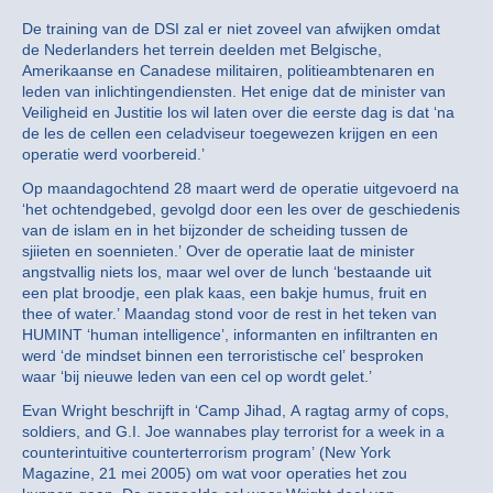
De training van de DSI zal er niet zoveel van afwijken omdat
de Nederlanders het terrein deelden met Belgische,
Amerikaanse en Canadese militairen, politieambtenaren en
leden van inlichtingendiensten. Het enige dat de minister van
Veiligheid en Justitie los wil laten over die eerste dag is dat ‘na
de les de cellen een celadviseur toegewezen krijgen en een
operatie werd voorbereid.’
Op maandagochtend 28 maart werd de operatie uitgevoerd na
‘het ochtendgebed, gevolgd door een les over de geschiedenis
van de islam en in het bijzonder de scheiding tussen de
sjiieten en soennieten.’ Over de operatie laat de minister
angstvallig niets los, maar wel over de lunch ‘bestaande uit
een plat broodje, een plak kaas, een bakje humus, fruit en
thee of water.’ Maandag stond voor de rest in het teken van
HUMINT ‘human intelligence’, informanten en infiltranten en
werd ‘de mindset binnen een terroristische cel’ besproken
waar ‘bij nieuwe leden van een cel op wordt gelet.’
Evan Wright beschrijft in ‘Camp Jihad, A ragtag army of cops,
soldiers, and G.I. Joe wannabes play terrorist for a week in a
counterintuitive counterterrorism program’ (New York
Magazine, 21 mei 2005) om wat voor operaties het zou