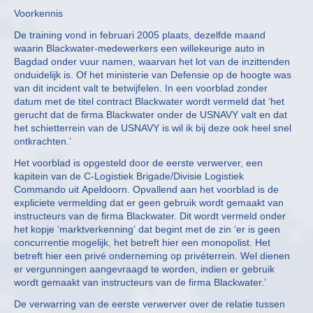
Voorkennis
De training vond in februari 2005 plaats, dezelfde maand
waarin Blackwater-medewerkers een willekeurige auto in
Bagdad onder vuur namen, waarvan het lot van de inzittenden
onduidelijk is. Of het ministerie van Defensie op de hoogte was
van dit incident valt te betwijfelen. In een voorblad zonder
datum met de titel contract Blackwater wordt vermeld dat ‘het
gerucht dat de firma Blackwater onder de USNAVY valt en dat
het schietterrein van de USNAVY is wil ik bij deze ook heel snel
ontkrachten.’
Het voorblad is opgesteld door de eerste verwerver, een
kapitein van de C-Logistiek Brigade/Divisie Logistiek
Commando uit Apeldoorn. Opvallend aan het voorblad is de
expliciete vermelding dat er geen gebruik wordt gemaakt van
instructeurs van de firma Blackwater. Dit wordt vermeld onder
het kopje ‘marktverkenning’ dat begint met de zin ‘er is geen
concurrentie mogelijk, het betreft hier een monopolist. Het
betreft hier een privé onderneming op privéterrein. Wel dienen
er vergunningen aangevraagd te worden, indien er gebruik
wordt gemaakt van instructeurs van de firma Blackwater.’
De verwarring van de eerste verwerver over de relatie tussen