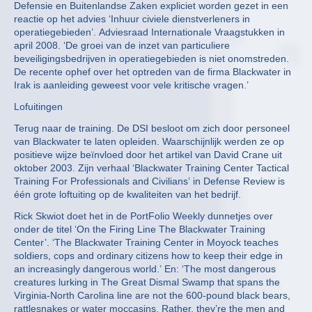
Defensie en Buitenlandse Zaken expliciet worden gezet in een
reactie op het advies ‘Inhuur civiele dienstverleners in
operatiegebieden’. Adviesraad Internationale Vraagstukken in
april 2008. ‘De groei van de inzet van particuliere
beveiligingsbedrijven in operatiegebieden is niet onomstreden.
De recente ophef over het optreden van de firma Blackwater in
Irak is aanleiding geweest voor vele kritische vragen.’
Lofuitingen
Terug naar de training. De DSI besloot om zich door personeel
van Blackwater te laten opleiden. Waarschijnlijk werden ze op
positieve wijze beïnvloed door het artikel van David Crane uit
oktober 2003. Zijn verhaal ‘Blackwater Training Center Tactical
Training For Professionals and Civilians’ in Defense Review is
één grote loftuiting op de kwaliteiten van het bedrijf.
Rick Skwiot doet het in de PortFolio Weekly dunnetjes over
onder de titel ‘On the Firing Line The Blackwater Training
Center’. ‘The Blackwater Training Center in Moyock teaches
soldiers, cops and ordinary citizens how to keep their edge in
an increasingly dangerous world.’ En: ‘The most dangerous
creatures lurking in The Great Dismal Swamp that spans the
Virginia-North Carolina line are not the 600-pound black bears,
rattlesnakes or water moccasins. Rather, they’re the men and