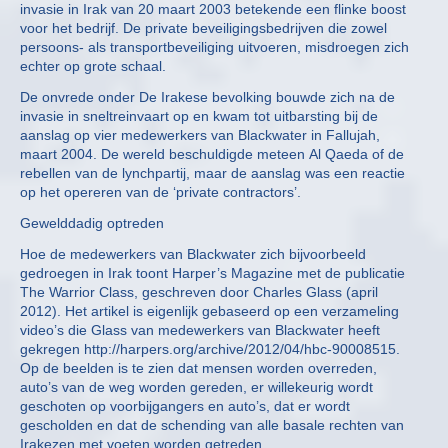
invasie in Irak van 20 maart 2003 betekende een flinke boost
voor het bedrijf. De private beveiligingsbedrijven die zowel
persoons- als transportbeveiliging uitvoeren, misdroegen zich
echter op grote schaal.
De onvrede onder De Irakese bevolking bouwde zich na de
invasie in sneltreinvaart op en kwam tot uitbarsting bij de
aanslag op vier medewerkers van Blackwater in Fallujah,
maart 2004. De wereld beschuldigde meteen Al Qaeda of de
rebellen van de lynchpartij, maar de aanslag was een reactie
op het opereren van de ‘private contractors’.
Gewelddadig optreden
Hoe de medewerkers van Blackwater zich bijvoorbeeld
gedroegen in Irak toont Harper’s Magazine met de publicatie
The Warrior Class, geschreven door Charles Glass (april
2012). Het artikel is eigenlijk gebaseerd op een verzameling
video’s die Glass van medewerkers van Blackwater heeft
gekregen http://harpers.org/archive/2012/04/hbc-90008515.
Op de beelden is te zien dat mensen worden overreden,
auto’s van de weg worden gereden, er willekeurig wordt
geschoten op voorbijgangers en auto’s, dat er wordt
gescholden en dat de schending van alle basale rechten van
Irakezen met voeten worden getreden.