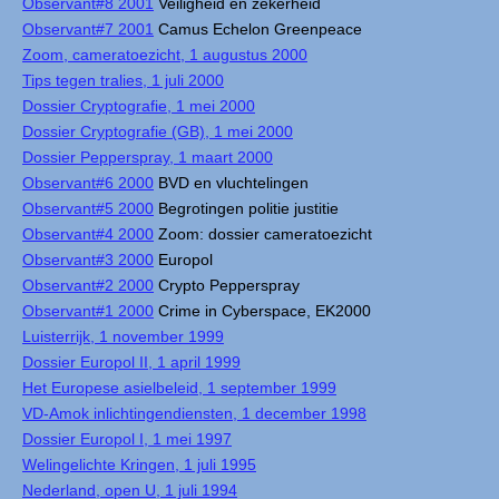
Observant#8 2001
Veiligheid en zekerheid
Observant#7 2001
Camus Echelon Greenpeace
Zoom, cameratoezicht, 1 augustus 2000
Tips tegen tralies, 1 juli 2000
Dossier Cryptografie, 1 mei 2000
Dossier Cryptografie (GB), 1 mei 2000
Dossier Pepperspray, 1 maart 2000
Observant#6 2000
BVD en vluchtelingen
Observant#5 2000
Begrotingen politie justitie
Observant#4 2000
Zoom: dossier cameratoezicht
Observant#3 2000
Europol
Observant#2 2000
Crypto Pepperspray
Observant#1 2000
Crime in Cyberspace, EK2000
Luisterrijk, 1 november 1999
Dossier Europol II, 1 april 1999
Het Europese asielbeleid, 1 september 1999
VD-Amok inlichtingendiensten, 1 december 1998
Dossier Europol I, 1 mei 1997
Welingelichte Kringen, 1 juli 1995
Nederland, open U, 1 juli 1994