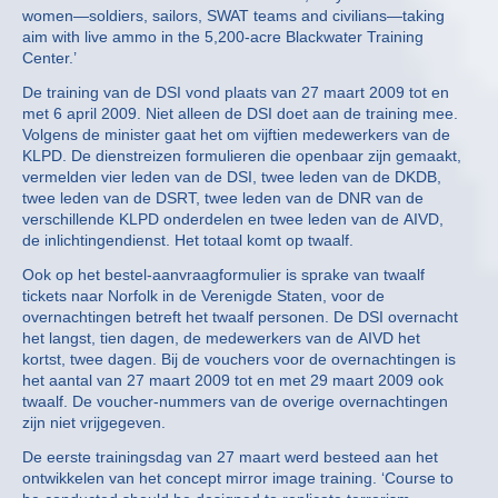
women—soldiers, sailors, SWAT teams and civilians—taking
aim with live ammo in the 5,200-acre Blackwater Training
Center.’
De training van de DSI vond plaats van 27 maart 2009 tot en
met 6 april 2009. Niet alleen de DSI doet aan de training mee.
Volgens de minister gaat het om vijftien medewerkers van de
KLPD. De dienstreizen formulieren die openbaar zijn gemaakt,
vermelden vier leden van de DSI, twee leden van de DKDB,
twee leden van de DSRT, twee leden van de DNR van de
verschillende KLPD onderdelen en twee leden van de AIVD,
de inlichtingendienst. Het totaal komt op twaalf.
Ook op het bestel-aanvraagformulier is sprake van twaalf
tickets naar Norfolk in de Verenigde Staten, voor de
overnachtingen betreft het twaalf personen. De DSI overnacht
het langst, tien dagen, de medewerkers van de AIVD het
kortst, twee dagen. Bij de vouchers voor de overnachtingen is
het aantal van 27 maart 2009 tot en met 29 maart 2009 ook
twaalf. De voucher-nummers van de overige overnachtingen
zijn niet vrijgegeven.
De eerste trainingsdag van 27 maart werd besteed aan het
ontwikkelen van het concept mirror image training. ‘Course to