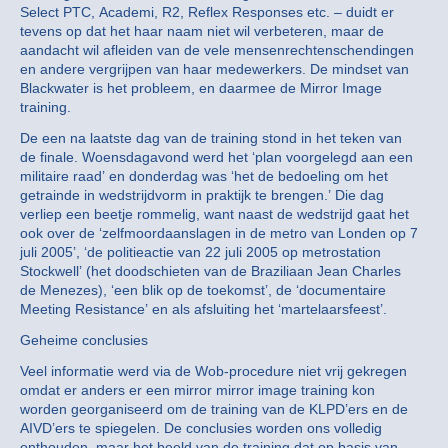
Select PTC, Academi, R2, Reflex Responses etc. – duidt er
tevens op dat het haar naam niet wil verbeteren, maar de
aandacht wil afleiden van de vele mensenrechtenschendingen
en andere vergrijpen van haar medewerkers. De mindset van
Blackwater is het probleem, en daarmee de Mirror Image
training.
De een na laatste dag van de training stond in het teken van
de finale. Woensdagavond werd het ‘plan voorgelegd aan een
militaire raad’ en donderdag was ‘het de bedoeling om het
getrainde in wedstrijdvorm in praktijk te brengen.’ Die dag
verliep een beetje rommelig, want naast de wedstrijd gaat het
ook over de ‘zelfmoordaanslagen in de metro van Londen op 7
juli 2005’, ‘de politieactie van 22 juli 2005 op metrostation
Stockwell’ (het doodschieten van de Braziliaan Jean Charles
de Menezes), ‘een blik op de toekomst’, de ‘documentaire
Meeting Resistance’ en als afsluiting het ‘martelaarsfeest’.
Geheime conclusies
Veel informatie werd via de Wob-procedure niet vrij gekregen
omdat er anders er een mirror mirror image training kon
worden georganiseerd om de training van de KLPD’ers en de
AIVD’ers te spiegelen. De conclusies worden ons volledig
onthouden, maar het beeld van de training dat op basis van