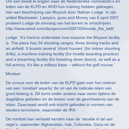
Om een beeld te krijgen waar de Nederlandse commando’s en
leden van de KLPD en AIVD hun training hebben gekregen,
hier een beschrijving van Moyock door Nathan Lodge. In zijn
artikel Blackwater: Lawyers, guns and Money van 6 april 2007
probeert Lodge de omvang van het terrein te omschrijven.
http://www.wired.com/dangerroom/2007/04/inside_the_bell/
Lodge: ‘It’s hard to understate how massive the Moyock facility
is. The place has 34 shooting ranges, three driving tracks and
an airfield. It boasts several ‘shoot houses’ (for indoor shooting
drills), a maritime training facility (for hostile boarding practice)
and a breaching facility (for breaking down doors), as well as a
full armory. It’s like a military base – without the golf course.’
Mindset
De cursus voor de leden van de KLPD gaat over het creëren
van een ‘mindset’ waarbij ‘de rol van de radicale islam van
groot belang is. Dit komt onder andere naar voren tijdens de
dagelijkse gebeden en de lessen over de geschiedenis van de
islam. Daarnaast wordt ook inzicht geboden in vormen van
westers terrorisme, waaronder de IRA.’
De mindset kan vertaald worden naar de ‘situatie in tal van
regio’s, waaronder Afghanistan, Irak, Colombia, Gaza en de