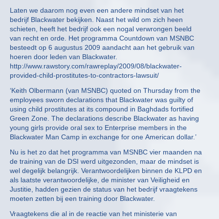
Laten we daarom nog even een andere mindset van het
bedrijf Blackwater bekijken. Naast het wild om zich heen
schieten, heeft het bedrijf ook een nogal verwrongen beeld
van recht en orde. Het programma Countdown van MSNBC
besteedt op 6 augustus 2009 aandacht aan het gebruik van
hoeren door leden van Blackwater.
http://www.rawstory.com/rawreplay/2009/08/blackwater-
provided-child-prostitutes-to-contractors-lawsuit/
‘Keith Olbermann (van MSNBC) quoted on Thursday from the
employees sworn declarations that Blackwater was guilty of
using child prostitutes at its compound in Baghdads fortified
Green Zone. The declarations describe Blackwater as having
young girls provide oral sex to Enterprise members in the
Blackwater Man Camp in exchange for one American dollar.’
Nu is het zo dat het programma van MSNBC vier maanden na
de training van de DSI werd uitgezonden, maar de mindset is
wel degelijk belangrijk. Verantwoordelijken binnen de KLPD en
als laatste verantwoordelijke, de minister van Veiligheid en
Justitie, hadden gezien de status van het bedrijf vraagtekens
moeten zetten bij een training door Blackwater.
Vraagtekens die al in de reactie van het ministerie van