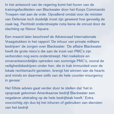
In het antwoord van de regering komt het huren van de
trainingsfaciliteiten van Blackwater door het Korps Commando
Troepen niet aan de orde. Opvallend omdat voor de minister
van Defensie toch duidelijk moet zijn geweest hoe gevoelig de
zaak lag. Pechtold onderstreepte nota bene de onrust door de
slachting op Nisour Square.
Een maand later beschreef de Adviesraad Internationale
Vraagstukken in het rapport ‘De inhuur van private militaire
bedrijven’ de zorgen over Blackwater. ‘De affaire Blackwater
heeft de grote risico’s die aan de inzet van PMC’s zijn
verbonden nog eens onderstreept. Het roekeloze en
onverantwoordelijke optreden van sommige PMC’s, vooral de
veiligheidsbedrijven onder hen, die in Irak immuniteit voor de
lokale rechtsmacht genieten, brengt het winnen van de hearts
and minds en daarmee zelfs van de hele counter-insurgency
in gevaar.’
Het 59ste advies gaat verder door te stellen dat ‘het in
opspraak gekomen Amerikaanse bedrijf Blackwater een
negatieve uitstraling op de hele bedrijfstak heeft.’ Extra
voorzichtig zijn dus bij het inhuren of gebruiken van diensten
van het bedrijf.