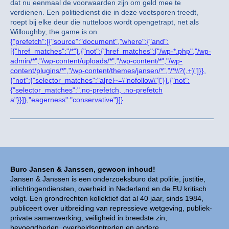
dat nu eenmaal de voorwaarden zijn om geld mee te
verdienen. Een politiedienst die in deze voetsporen treedt,
roept bij elke deur die nutteloos wordt opengetrapt, net als
Willoughby, the game is on.
{"prefetch":[{"source":"document","where":{"and":
[{"href_matches":"/*"},{"not":{"href_matches":["/wp-*.php","/wp-
admin/*","/wp-content/uploads/*","/wp-content/*","/wp-
content/plugins/*","/wp-content/themes/jansen/*","/*\\?(.+)"]}},
{"not":{"selector_matches":"a[rel~=\"nofollow\"]"}},{"not":
{"selector_matches":".no-prefetch, .no-prefetch
a"}}]},"eagerness":"conservative"}]}
Buro Jansen & Janssen, gewoon inhoud!
Jansen & Janssen is een onderzoeksburo dat politie, justitie,
inlichtingendiensten, overheid in Nederland en de EU kritisch
volgt. Een grondrechten kollektief dat al 40 jaar, sinds 1984,
publiceert over uitbreiding van repressieve wetgeving, publiek-
private samenwerking, veiligheid in breedste zin,
bevoegdheden, overheidsoptreden en andere