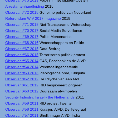
Observant#73 2019
Fox-IT in het Midden-Oosten
Arrestantenhandleiding
2018
Observant#72 2018
Geheime politie van Nederland
Referendum WIV 2017 magazine
2018
Observant#71 2018
Niet Transparante Wetenschap
Observant#70 2017
Social Media Surveillance
Observant#69 2017
Politie Mercenaries
Observant#68 2016
Wetenschappers en Politie
Observant#67 2015
Data Bedrog
Observant#66 2015
Terroriseren politiek protest
Observant#65 2014
G4S, Facebook en de AIVD
Observant#64 2014
Vreemdelingendetentie
Observant#63 2013
Ideologische orde, Chiquita
Observant#62 2012
De Psyche van een Mol
Observant#61 2012
RID bespioneert jongeren
Observant#60 2012
Duurzaam afwimpelen
Security Industry: Israel - the Netherlands
2011
Observant#59 2011
RID protest Twente
Observant#58 2011
Kraaijer, AIVD, De Telegraaf
Observant#57 2011
Shell, imago AIVD, India