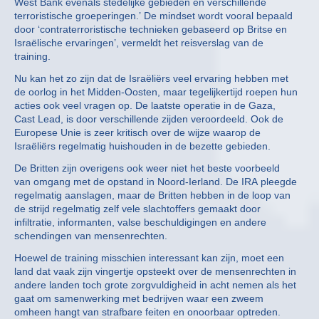
West Bank evenals stedelijke gebieden en verschillende
terroristische groeperingen.’ De mindset wordt vooral bepaald
door ‘contraterroristische technieken gebaseerd op Britse en
Israëlische ervaringen’, vermeldt het reisverslag van de
training.
Nu kan het zo zijn dat de Israëliërs veel ervaring hebben met
de oorlog in het Midden-Oosten, maar tegelijkertijd roepen hun
acties ook veel vragen op. De laatste operatie in de Gaza,
Cast Lead, is door verschillende zijden veroordeeld. Ook de
Europese Unie is zeer kritisch over de wijze waarop de
Israëliërs regelmatig huishouden in de bezette gebieden.
De Britten zijn overigens ook weer niet het beste voorbeeld
van omgang met de opstand in Noord-Ierland. De IRA pleegde
regelmatig aanslagen, maar de Britten hebben in de loop van
de strijd regelmatig zelf vele slachtoffers gemaakt door
infiltratie, informanten, valse beschuldigingen en andere
schendingen van mensenrechten.
Hoewel de training misschien interessant kan zijn, moet een
land dat vaak zijn vingertje opsteekt over de mensenrechten in
andere landen toch grote zorgvuldigheid in acht nemen als het
gaat om samenwerking met bedrijven waar een zweem
omheen hangt van strafbare feiten en onoorbaar optreden.