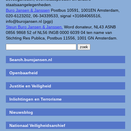
staatsaangelegenheden.
Buro Jansen & Janssen
Postbus 10591, 1001EN Amsterdam,
020-6123202, 06-34339533, signal +31684065516,
info@burojansen.nl (pgp)
Steun Buro Jansen & Janssen.
Word donateur, NL43 ASNB
0856 9868 52 of NL56 INGB 0000 6039 04 ten name van
Stichting Res Publica, Postbus 11556, 1001 GN Amsterdam.
Search.burojansen.nl
Openbaarheid
Justitie en Veiligheid
Inlichtingen en Terrorisme
Nieuwsblog
Nationaal Veiligheidsarchief