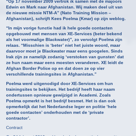
“Op 17 november 2009 vertrok ik samen met de majoors
Edwin en Mark naar Afghanistan. Wij maken deel uit van
de nieuwe missie NTM-A” (Nato Training Mission –
Afghanistan), schrijft Kees Poelma (Kmar) op zijn weblog.
“In mijn vorige functie had ik hele goede contacten
opgebouwd met mensen van XE-Services (beter bekend
als het voormalige Blackwater)”, zo vervolgt Poelma zijn
relaas. “Misschien is ‘beter’ niet het juiste woord, maar
daarvoor moet je Blackwater maar eens googelen. Sinds
Irak zijn ze namelijk zodanig ‘verstoken van gunsten’ dat
ze hun naam maar eens moesten veranderen. XE leidt de
Afghan Border Police op en dat doen ze op vier
verschillende trainingsites in Afghanistan.”
Poelma werd uitgenodigd door XE-Services om hun
trainingsites te bekijken. Het bedrijf heeft haar naam
ondertussen opnieuw gewijzigd in Academi. Zoals
Poelma opmerkt is het bedrijf besmet. Het is dan ook
opmerkelijk dat het Nederlandse leger en politie ‘hele
goede contacten’ onderhouden met de ‘private
contractor’.
Contract