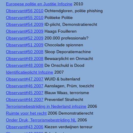
Europese politie en Justitie Infozine
2010
Observant#56 2010
Ochtendgloren, politie phishing
Observant#55 2010
Politieke Politie
Observant#54 2009
ID-plicht, Demonstratierecht
Observant#53 2009
Haags Fouilleren
Observant#52 2009
200.000 professionals?
Observant#51 2009
Chocolade spionnen
Observant#50 2008
Sloop Deporatiemachine
Observant#49 2008
Bewaarplicht en Onmacht
Observant#48 2008
De Onschuld is Dood
Identificatieplicht Infozine
2007
Observant#47 2007
WUID & buitenland
Observant#46 2007
Aanslagen, Prüm, toezicht
Observant#45 2007
Blauw Waas, terrorisme
Observant#44 2007
Preventief Strafrecht
Terrorismebestrijding in Nederland infozine
2006
Ruimte voor het recht
2006 Demonstratierecht
Onder Druk, Terrorismebestrijding NL
2006
Observant#43 2006
Kiezen verdwijnen terreur