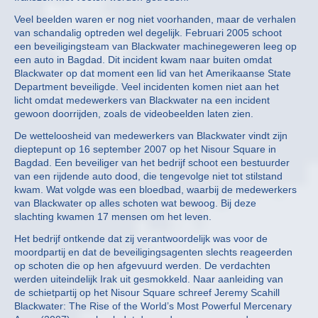
Veel beelden waren er nog niet voorhanden, maar de verhalen
van schandalig optreden wel degelijk. Februari 2005 schoot
een beveiligingsteam van Blackwater machinegeweren leeg op
een auto in Bagdad. Dit incident kwam naar buiten omdat
Blackwater op dat moment een lid van het Amerikaanse State
Department beveiligde. Veel incidenten komen niet aan het
licht omdat medewerkers van Blackwater na een incident
gewoon doorrijden, zoals de videobeelden laten zien.
De wetteloosheid van medewerkers van Blackwater vindt zijn
dieptepunt op 16 september 2007 op het Nisour Square in
Bagdad. Een beveiliger van het bedrijf schoot een bestuurder
van een rijdende auto dood, die tengevolge niet tot stilstand
kwam. Wat volgde was een bloedbad, waarbij de medewerkers
van Blackwater op alles schoten wat bewoog. Bij deze
slachting kwamen 17 mensen om het leven.
Het bedrijf ontkende dat zij verantwoordelijk was voor de
moordpartij en dat de beveiligingsagenten slechts reageerden
op schoten die op hen afgevuurd werden. De verdachten
werden uiteindelijk Irak uit gesmokkeld. Naar aanleiding van
de schietpartij op het Nisour Square schreef Jeremy Scahill
Blackwater: The Rise of the World’s Most Powerful Mercenary