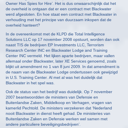
Owner Has Spies for Hire’. Het is dus onwaarschijnlijk dat het
de overheid is ontgaan dat er een contract met Blackwater
werd afgesloten. En hoe staat een contract met Blackwater in
verhouding met het principe van duurzaam inkopen dat de
overheid hanteert?
In de overeenkomst met de KLPD die Total Intelligence
Solutions LLC op 17 november 2008 opstuurt, worden dan ook
naast TIS de bedrijven EP Investments LLC, Terrorism
Research Center INC en Blackwater Lodge and Training
Center INC vermeld. Het lijken aparte bedrijven, maar vallen
allemaal onder Blackwater, later XE Services genoemd, zoals
blijkt uit amendment no 1 van 8 juni 2009. In dat amendment is
de naam van de Blackwater Lodge ondertussen ook gewijzigd
in U.S. Training Center. Al met al was het duidelijk dat
Blackwater in het spel was.
Ook de status van het bedrijf was duidelijk. Op 7 november
2007 beantwoordden de ministers van Defensie en
Buitenlandse Zaken, Middelkoop en Verhagen, vragen van
kamerlid Pechtold. De ministers verzekeren dat ‘Nederland
nooit Blackwater in dienst heeft gehad. De ministeries van
Buitenlandse Zaken en Defensie werken wel samen met
andere particuliere beveiligingsbedrijven’.