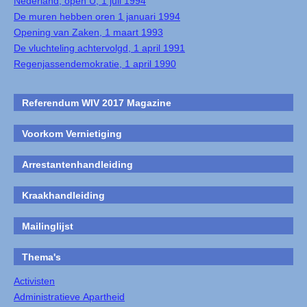
Nederland, open U, 1 juli 1994
De muren hebben oren 1 januari 1994
Opening van Zaken, 1 maart 1993
De vluchteling achtervolgd, 1 april 1991
Regenjassendemokratie, 1 april 1990
Referendum WIV 2017 Magazine
Voorkom Vernietiging
Arrestantenhandleiding
Kraakhandleiding
Mailinglijst
Thema's
Activisten
Administratieve Apartheid