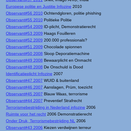
Europese politie en Justitie Infozine
2010
Observant#56 2010
Ochtendgloren, politie phishing
Observant#55 2010
Politieke Politie
Observant#54 2009
ID-plicht, Demonstratierecht
Observant#53 2009
Haags Fouilleren
Observant#52 2009
200.000 professionals?
Observant#51 2009
Chocolade spionnen
Observant#50 2008
Sloop Deporatiemachine
Observant#49 2008
Bewaarplicht en Onmacht
Observant#48 2008
De Onschuld is Dood
Identificatieplicht Infozine
2007
Observant#47 2007
WUID & buitenland
Observant#46 2007
Aanslagen, Prüm, toezicht
Observant#45 2007
Blauw Waas, terrorisme
Observant#44 2007
Preventief Strafrecht
Terrorismebestrijding in Nederland infozine
2006
Ruimte voor het recht
2006 Demonstratierecht
Onder Druk, Terrorismebestrijding NL
2006
Observant#43 2006
Kiezen verdwijnen terreur