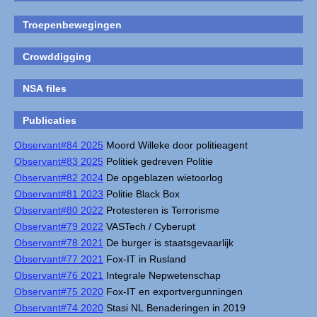
Troepenbewegingen
Crowddigging
NSA files
Publicaties
Observant#84 2025
Moord Willeke door politieagent
Observant#83 2025
Politiek gedreven Politie
Observant#82 2024
De opgeblazen wietoorlog
Observant#81 2023
Politie Black Box
Observant#80 2022
Protesteren is Terrorisme
Observant#79 2022
VASTech / Cyberupt
Observant#78 2021
De burger is staatsgevaarlijk
Observant#77 2021
Fox-IT in Rusland
Observant#76 2021
Integrale Nepwetenschap
Observant#75 2020
Fox-IT en exportvergunningen
Observant#74 2020
Stasi NL Benaderingen in 2019