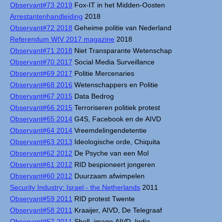
Observant#73 2019
Fox-IT in het Midden-Oosten
Arrestantenhandleiding
2018
Observant#72 2018
Geheime politie van Nederland
Referendum WIV 2017 magazine
2018
Observant#71 2018
Niet Transparante Wetenschap
Observant#70 2017
Social Media Surveillance
Observant#69 2017
Politie Mercenaries
Observant#68 2016
Wetenschappers en Politie
Observant#67 2015
Data Bedrog
Observant#66 2015
Terroriseren politiek protest
Observant#65 2014
G4S, Facebook en de AIVD
Observant#64 2014
Vreemdelingendetentie
Observant#63 2013
Ideologische orde, Chiquita
Observant#62 2012
De Psyche van een Mol
Observant#61 2012
RID bespioneert jongeren
Observant#60 2012
Duurzaam afwimpelen
Security Industry: Israel - the Netherlands
2011
Observant#59 2011
RID protest Twente
Observant#58 2011
Kraaijer, AIVD, De Telegraaf
Observant#57 2011
Shell, imago AIVD, India