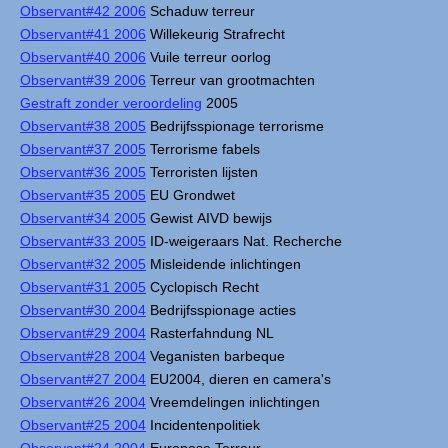
Observant#42 2006
Schaduw terreur
Observant#41 2006
Willekeurig Strafrecht
Observant#40 2006
Vuile terreur oorlog
Observant#39 2006
Terreur van grootmachten
Gestraft zonder veroordeling
2005
Observant#38 2005
Bedrijfsspionage terrorisme
Observant#37 2005
Terrorisme fabels
Observant#36 2005
Terroristen lijsten
Observant#35 2005
EU Grondwet
Observant#34 2005
Gewist AIVD bewijs
Observant#33 2005
ID-weigeraars Nat. Recherche
Observant#32 2005
Misleidende inlichtingen
Observant#31 2005
Cyclopisch Recht
Observant#30 2004
Bedrijfsspionage acties
Observant#29 2004
Rasterfahndung NL
Observant#28 2004
Veganisten barbeque
Observant#27 2004
EU2004, dieren en camera's
Observant#26 2004
Vreemdelingen inlichtingen
Observant#25 2004
Incidentenpolitiek