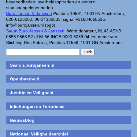
bevoegdheden, overheidsoptreden en andere
staatsaangelegenheden.
Buro Jansen & Janssen
Postbus 10591, 1001EN Amsterdam,
020-6123202, 06-34339533, signal +31684065516,
info@burojansen.nl (pgp)
Steun Buro Jansen & Janssen.
Word donateur, NL43 ASNB
0856 9868 52 of NL56 INGB 0000 6039 04 ten name van
Stichting Res Publica, Postbus 11556, 1001 GN Amsterdam.
Search.burojansen.nl
Openbaarheid
Justitie en Veiligheid
Inlichtingen en Terrorisme
Nieuwsblog
Nationaal Veiligheidsarchief