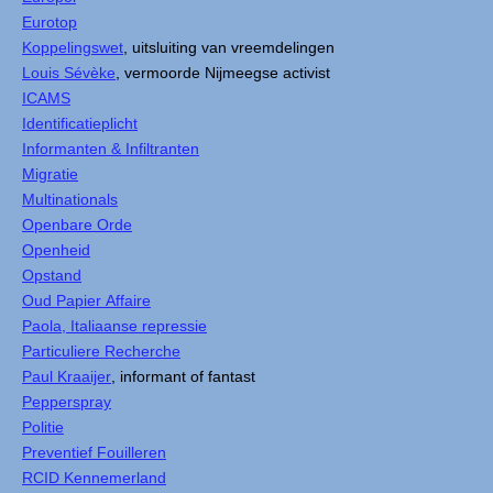
Eurotop
Koppelingswet
, uitsluiting van vreemdelingen
Louis Sévèke
, vermoorde Nijmeegse activist
ICAMS
Identificatieplicht
Informanten & Infiltranten
Migratie
Multinationals
Openbare Orde
Openheid
Opstand
Oud Papier Affaire
Paola, Italiaanse repressie
Particuliere Recherche
Paul Kraaijer
, informant of fantast
Pepperspray
Politie
Preventief Fouilleren
RCID Kennemerland