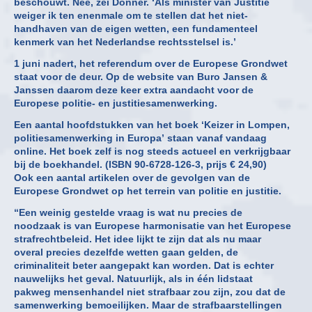
beschouwt. Nee, zei Donner. ‘Als minister van Justitie
weiger ik ten enenmale om te stellen dat het niet-
handhaven van de eigen wetten, een fundamenteel
kenmerk van het Nederlandse rechtsstelsel is.’
1 juni nadert, het referendum over de Europese Grondwet
staat voor de deur. Op de website van Buro Jansen &
Janssen daarom deze keer extra aandacht voor de
Europese politie- en justitiesamenwerking.
Een aantal hoofdstukken van het boek ‘Keizer in Lompen,
politiesamenwerking in Europa’ staan vanaf vandaag
online. Het boek zelf is nog steeds actueel en verkrijgbaar
bij de boekhandel. (ISBN 90-6728-126-3, prijs € 24,90)
Ook een aantal artikelen over de gevolgen van de
Europese Grondwet op het terrein van politie en justitie.
“Een weinig gestelde vraag is wat nu precies de
noodzaak is van Europese harmonisatie van het Europese
strafrechtbeleid. Het idee lijkt te zijn dat als nu maar
overal precies dezelfde wetten gaan gelden, de
criminaliteit beter aangepakt kan worden. Dat is echter
nauwelijks het geval. Natuurlijk, als in één lidstaat
pakweg mensenhandel niet strafbaar zou zijn, zou dat de
samenwerking bemoeilijken. Maar de strafbaarstellingen