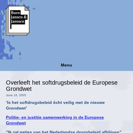
Menu
Overleeft het softdrugsbeleid de Europese
Grondwet
June 16, 2005
‘Is het softdrugsbeleid écht veilig met de nieuwe
Grondwet’
Politie- en justitie samenwerking in de Europese
Grondwet
”Ik zal netjes van het Nederlandse drugsbeleid afblijven”,