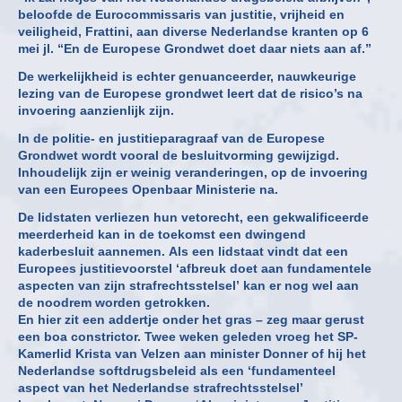
beloofde de Eurocommissaris van justitie, vrijheid en
veiligheid, Frattini, aan diverse Nederlandse kranten op 6
mei jl. “En de Europese Grondwet doet daar niets aan af.”
De werkelijkheid is echter genuanceerder, nauwkeurige
lezing van de Europese grondwet leert dat de risico’s na
invoering aanzienlijk zijn.
In de politie- en justitieparagraaf van de Europese
Grondwet wordt vooral de besluitvorming gewijzigd.
Inhoudelijk zijn er weinig veranderingen, op de invoering
van een Europees Openbaar Ministerie na.
De lidstaten verliezen hun vetorecht, een gekwalificeerde
meerderheid kan in de toekomst een dwingend
kaderbesluit aannemen. Als een lidstaat vindt dat een
Europees justitievoorstel ‘afbreuk doet aan fundamentele
aspecten van zijn strafrechtsstelsel’ kan er nog wel aan
de noodrem worden getrokken.
En hier zit een addertje onder het gras – zeg maar gerust
een boa constrictor. Twee weken geleden vroeg het SP-
Kamerlid Krista van Velzen aan minister Donner of hij het
Nederlandse softdrugsbeleid als een ‘fundamenteel
aspect van het Nederlandse strafrechtsstelsel’