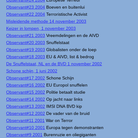
Observant#24 2004
Europese Terreur
Observant#23 2004
Boeven en buitenlui
Observant#22 2004
Terroristische Activist
Misleidende methode 14 november 2003
Keizer in lompen, 1 november 2003
Observant#21 2003
Vreemdelingen en de AIVD
Observant#20 2003
Snuffelstaat
Observant#19 2003
Globalisten onder de loep
Observant#18 2003
EU & AIVD, list & bedrog
De Snuffelstaat, NL en de BVD 1 november 2002
Schone schijn, 1 juni 2002
Observant#17 2002
Schone Schijn
Observant#16 2002
EU Europol snuffelen
Observant#15 2002
Politie betaalt studie
Observant#14 2002
Op jacht naar links
Observant#13 2002
IMSI DNA BVD kip
Observant#12 2002
De vader van de bruid
Observant#11 2001
War on Terror
Observant#10 2001
Europa tegen demonstranten
Observant#9 2001
Burenruzie en oliegiganten