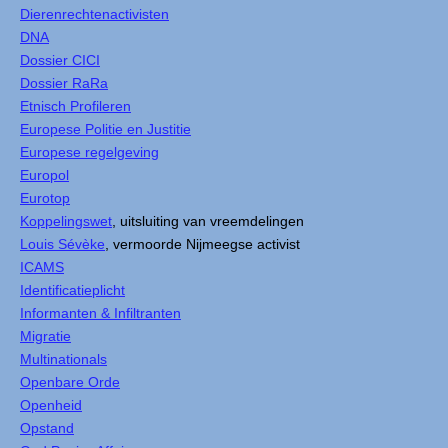
Dierenrechtenactivisten
DNA
Dossier CICI
Dossier RaRa
Etnisch Profileren
Europese Politie en Justitie
Europese regelgeving
Europol
Eurotop
Koppelingswet
, uitsluiting van vreemdelingen
Louis Sévèke
, vermoorde Nijmeegse activist
ICAMS
Identificatieplicht
Informanten & Infiltranten
Migratie
Multinationals
Openbare Orde
Openheid
Opstand