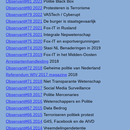
Observant#81 2023
Politie Black Box
Observant#80 2022
Protesteren is Terrorisme
Observant#79 2022
VASTech / Cyberupt
Observant#78 2021
De burger is staatsgevaarlijk
Observant#77 2021
Fox-IT in Rusland
Observant#76 2021
Integrale Nepwetenschap
Observant#75 2020
Fox-IT en exportvergunningen
Observant#74 2020
Stasi NL Benaderingen in 2019
Observant#73 2019
Fox-IT in het Midden-Oosten
Arrestantenhandleiding
2018
Observant#72 2018
Geheime politie van Nederland
Referendum WIV 2017 magazine
2018
Observant#71 2018
Niet Transparante Wetenschap
Observant#70 2017
Social Media Surveillance
Observant#69 2017
Politie Mercenaries
Observant#68 2016
Wetenschappers en Politie
Observant#67 2015
Data Bedrog
Observant#66 2015
Terroriseren politiek protest
Observant#65 2014
G4S, Facebook en de AIVD
Observant#64 2014
Vreemdelingendetentie