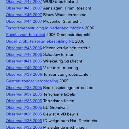
Observant#47 2007
WUID & buitenland
Observant#46 2007
Aanslagen, Prüm, toezicht
Observant#45 2007
Blauw Waas, terrorisme
Observant#44 2007
Preventief Strafrecht
Terrorismebestrijding in Nederland infozine
2006
Ruimte voor het recht
2006 Demonstratierecht
Onder Druk, Terrorismebestrijding NL
2006
Observant#43 2006
Kiezen verdwijnen terreur
Observant#42 2006
Schaduw terreur
Observant#41 2006
Willekeurig Strafrecht
Observant#40 2006
Vuile terreur oorlog
Observant#39 2006
Terreur van grootmachten
Gestraft zonder veroordeling
2005
Observant#38 2005
Bedrijfsspionage terrorisme
Observant#37 2005
Terrorisme fabels
Observant#36 2005
Terroristen lijsten
Observant#35 2005
EU Grondwet
Observant#34 2005
Gewist AIVD bewijs
Observant#33 2005
ID-weigeraars Nat. Recherche
Observant#32 2005
Misleidende inlichtingen