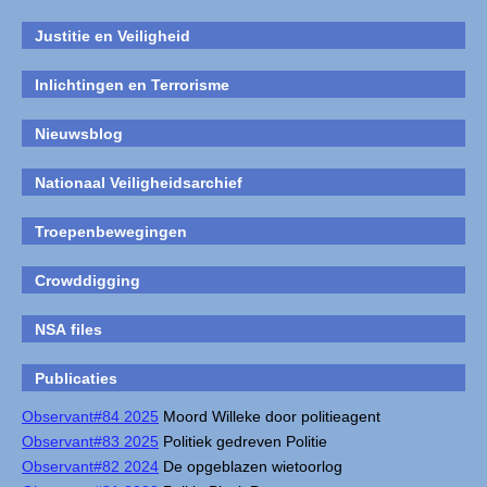
Justitie en Veiligheid
Inlichtingen en Terrorisme
Nieuwsblog
Nationaal Veiligheidsarchief
Troepenbewegingen
Crowddigging
NSA files
Publicaties
Observant#84 2025
Moord Willeke door politieagent
Observant#83 2025
Politiek gedreven Politie
Observant#82 2024
De opgeblazen wietoorlog