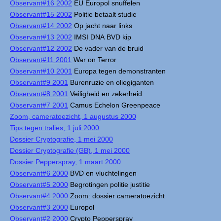
Observant#16 2002
EU Europol snuffelen
Observant#15 2002
Politie betaalt studie
Observant#14 2002
Op jacht naar links
Observant#13 2002
IMSI DNA BVD kip
Observant#12 2002
De vader van de bruid
Observant#11 2001
War on Terror
Observant#10 2001
Europa tegen demonstranten
Observant#9 2001
Burenruzie en oliegiganten
Observant#8 2001
Veiligheid en zekerheid
Observant#7 2001
Camus Echelon Greenpeace
Zoom, cameratoezicht, 1 augustus 2000
Tips tegen tralies, 1 juli 2000
Dossier Cryptografie, 1 mei 2000
Dossier Cryptografie (GB), 1 mei 2000
Dossier Pepperspray, 1 maart 2000
Observant#6 2000
BVD en vluchtelingen
Observant#5 2000
Begrotingen politie justitie
Observant#4 2000
Zoom: dossier cameratoezicht
Observant#3 2000
Europol
Observant#2 2000
Crypto Pepperspray