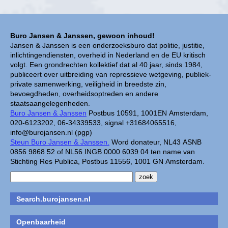
Buro Jansen & Janssen, gewoon inhoud!
Jansen & Janssen is een onderzoeksburo dat politie, justitie,
inlichtingendiensten, overheid in Nederland en de EU kritisch
volgt. Een grondrechten kollektief dat al 40 jaar, sinds 1984,
publiceert over uitbreiding van repressieve wetgeving, publiek-
private samenwerking, veiligheid in breedste zin,
bevoegdheden, overheidsoptreden en andere
staatsaangelegenheden.
Buro Jansen & Janssen
Postbus 10591, 1001EN Amsterdam,
020-6123202, 06-34339533, signal +31684065516,
info@burojansen.nl (pgp)
Steun Buro Jansen & Janssen.
Word donateur, NL43 ASNB
0856 9868 52 of NL56 INGB 0000 6039 04 ten name van
Stichting Res Publica, Postbus 11556, 1001 GN Amsterdam.
Search.burojansen.nl
Openbaarheid