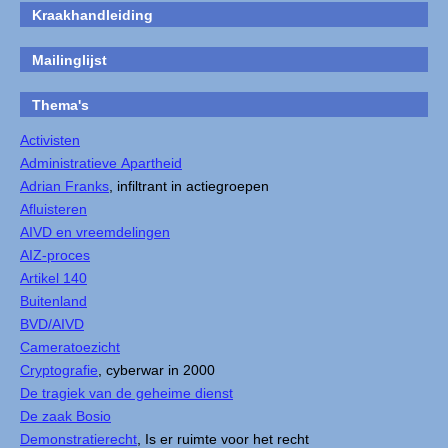
Kraakhandleiding
Mailinglijst
Thema's
Activisten
Administratieve Apartheid
Adrian Franks
, infiltrant in actiegroepen
Afluisteren
AIVD en vreemdelingen
AIZ-proces
Artikel 140
Buitenland
BVD/AIVD
Cameratoezicht
Cryptografie
, cyberwar in 2000
De tragiek van de geheime dienst
De zaak Bosio
Demonstratierecht
, Is er ruimte voor het recht