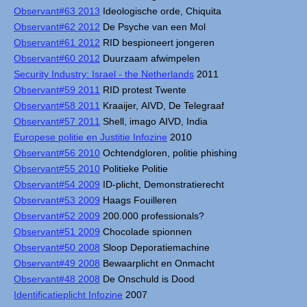
Observant#63 2013
Ideologische orde, Chiquita
Observant#62 2012
De Psyche van een Mol
Observant#61 2012
RID bespioneert jongeren
Observant#60 2012
Duurzaam afwimpelen
Security Industry: Israel - the Netherlands
2011
Observant#59 2011
RID protest Twente
Observant#58 2011
Kraaijer, AIVD, De Telegraaf
Observant#57 2011
Shell, imago AIVD, India
Europese politie en Justitie Infozine
2010
Observant#56 2010
Ochtendgloren, politie phishing
Observant#55 2010
Politieke Politie
Observant#54 2009
ID-plicht, Demonstratierecht
Observant#53 2009
Haags Fouilleren
Observant#52 2009
200.000 professionals?
Observant#51 2009
Chocolade spionnen
Observant#50 2008
Sloop Deporatiemachine
Observant#49 2008
Bewaarplicht en Onmacht
Observant#48 2008
De Onschuld is Dood
Identificatieplicht Infozine
2007