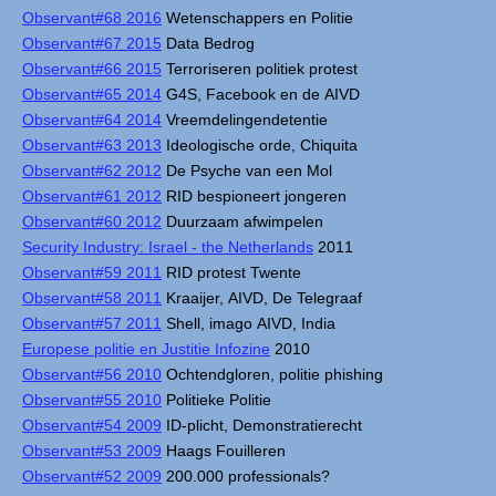
Observant#68 2016
Wetenschappers en Politie
Observant#67 2015
Data Bedrog
Observant#66 2015
Terroriseren politiek protest
Observant#65 2014
G4S, Facebook en de AIVD
Observant#64 2014
Vreemdelingendetentie
Observant#63 2013
Ideologische orde, Chiquita
Observant#62 2012
De Psyche van een Mol
Observant#61 2012
RID bespioneert jongeren
Observant#60 2012
Duurzaam afwimpelen
Security Industry: Israel - the Netherlands
2011
Observant#59 2011
RID protest Twente
Observant#58 2011
Kraaijer, AIVD, De Telegraaf
Observant#57 2011
Shell, imago AIVD, India
Europese politie en Justitie Infozine
2010
Observant#56 2010
Ochtendgloren, politie phishing
Observant#55 2010
Politieke Politie
Observant#54 2009
ID-plicht, Demonstratierecht
Observant#53 2009
Haags Fouilleren
Observant#52 2009
200.000 professionals?