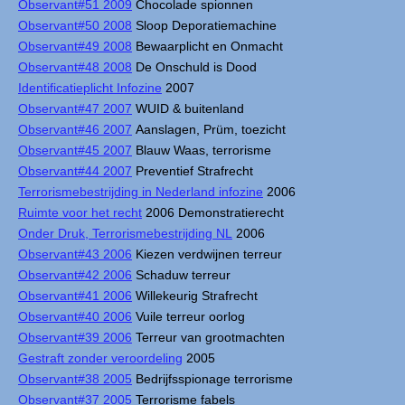
Observant#51 2009
Chocolade spionnen
Observant#50 2008
Sloop Deporatiemachine
Observant#49 2008
Bewaarplicht en Onmacht
Observant#48 2008
De Onschuld is Dood
Identificatieplicht Infozine
2007
Observant#47 2007
WUID & buitenland
Observant#46 2007
Aanslagen, Prüm, toezicht
Observant#45 2007
Blauw Waas, terrorisme
Observant#44 2007
Preventief Strafrecht
Terrorismebestrijding in Nederland infozine
2006
Ruimte voor het recht
2006 Demonstratierecht
Onder Druk, Terrorismebestrijding NL
2006
Observant#43 2006
Kiezen verdwijnen terreur
Observant#42 2006
Schaduw terreur
Observant#41 2006
Willekeurig Strafrecht
Observant#40 2006
Vuile terreur oorlog
Observant#39 2006
Terreur van grootmachten
Gestraft zonder veroordeling
2005
Observant#38 2005
Bedrijfsspionage terrorisme
Observant#37 2005
Terrorisme fabels