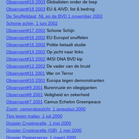
Observant#19 2003
Globalisten onder de loep
Observant#18 2003
EU & AIVD, list & bedrog
De Snuffelstaat, NL en de BVD 1 november 2002
Schone schijn, 1 juni 2002
Observant#17 2002
Schone Schijn
Observant#16 2002
EU Europol snuffelen
Observant#15 2002
Politie betaalt studie
Observant#14 2002
Op jacht naar links
Observant#13 2002
IMSI DNA BVD kip
Observant#12 2002
De vader van de bruid
Observant#11 2001
War on Terror
Observant#10 2001
Europa tegen demonstranten
Observant#9 2001
Burenruzie en oliegiganten
Observant#8 2001
Veiligheid en zekerheid
Observant#7 2001
Camus Echelon Greenpeace
Zoom, cameratoezicht, 1 augustus 2000
Tips tegen tralies, 1 juli 2000
Dossier Cryptografie, 1 mei 2000
Dossier Cryptografie (GB), 1 mei 2000
Dossier Pepperspray, 1 maart 2000