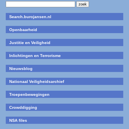
Search.burojansen.nl
Openbaarheid
Justitie en Veiligheid
Inlichtingen en Terrorisme
Nieuwsblog
Nationaal Veiligheidsarchief
Troepenbewegingen
Crowddigging
NSA files