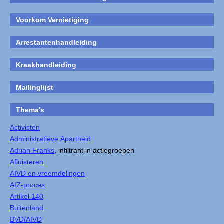
Voorkom Vernietiging
Arrestantenhandleiding
Kraakhandleiding
Mailinglijst
Thema's
Activisten
Administratieve Apartheid
Adrian Franks
, infiltrant in actiegroepen
Afluisteren
AIVD en vreemdelingen
AIZ-proces
Artikel 140
Buitenland
BVD/AIVD