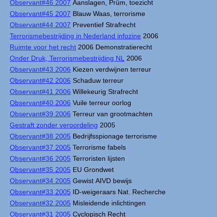
Observant#46 2007
Aanslagen, Prüm, toezicht
Observant#45 2007
Blauw Waas, terrorisme
Observant#44 2007
Preventief Strafrecht
Terrorismebestrijding in Nederland infozine
2006
Ruimte voor het recht
2006 Demonstratierecht
Onder Druk, Terrorismebestrijding NL
2006
Observant#43 2006
Kiezen verdwijnen terreur
Observant#42 2006
Schaduw terreur
Observant#41 2006
Willekeurig Strafrecht
Observant#40 2006
Vuile terreur oorlog
Observant#39 2006
Terreur van grootmachten
Gestraft zonder veroordeling
2005
Observant#38 2005
Bedrijfsspionage terrorisme
Observant#37 2005
Terrorisme fabels
Observant#36 2005
Terroristen lijsten
Observant#35 2005
EU Grondwet
Observant#34 2005
Gewist AIVD bewijs
Observant#33 2005
ID-weigeraars Nat. Recherche
Observant#32 2005
Misleidende inlichtingen
Observant#31 2005
Cyclopisch Recht