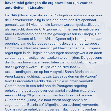
boven tafel gekregen die erg onwelkom zijn voor de
autoriteiten in Lissabon.
De NAV (Navegaçao Aérea de Portugal) verantwoordelijk voor
de luchtverkeersleiding in het land heeft een lijst openbaar
gemaakt van 94 vluchten die kunnen worden geclassificeerd
als verdacht, door de CIA gebruikt om mensen te ontvoeren
naar Guantánamo of geheime gevangenissen in Europa, Het
Midden Oosten of Noord Afrika. Opmerkelijk is het gebrek aan
openheid van de Europese regeringsleiders en de Europese
Commissie. Naar alle waarschijnlijkheid hebben de Europese
regeringen in de illegale ontvoeringen samengewerkt en doen
ze dat nog om lastige rechtszaken te vermijden. De gegevens
die Gomes boven tafel kreeg laten zien ondubbelzinnig zien
dat er gelogen wordt. De lijst van de NAV laat 17
tussenlandingen zien op het vliegveld Santa Maria en de
Amerikaanse luchtmachtbasis Lajes (beiden op de Azoren),
terwijl Eurocontrol slechts drie van die vluchten vermeldt.
Gomes heeft in een brief aan de Portugese regering
opheldering gevraagd over een aantal vluchten waaronder
een vlucht op 20 januari 2006 van Incirlik in Turkije naar
Guantánamo (Cuba) die naar wordt aangenomen de
zogenaamde ‘Bosnia six’ (Algerijnse verdachten) vervoerde.
Ook vraagt ze opheldering over een vlucht op 7 november