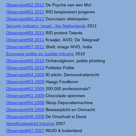
Observant#62 2012
De Psyche van een Mol
Observant#61 2012
RID bespioneert jongeren
Observant#60 2012
Duurzaam afwimpelen
Security Industry: Israel - the Netherlands
2011
Observant#59 2011
RID protest Twente
Observant#58 2011
Kraaijer, AIVD, De Telegraaf
Observant#57 2011
Shell, imago AIVD, India
Europese politie en Justitie Infozine
2010
Observant#56 2010
Ochtendgloren, politie phishing
Observant#55 2010
Politieke Politie
Observant#54 2009
ID-plicht, Demonstratierecht
Observant#53 2009
Haags Fouilleren
Observant#52 2009
200.000 professionals?
Observant#51 2009
Chocolade spionnen
Observant#50 2008
Sloop Deporatiemachine
Observant#49 2008
Bewaarplicht en Onmacht
Observant#48 2008
De Onschuld is Dood
Identificatieplicht Infozine
2007
Observant#47 2007
WUID & buitenland