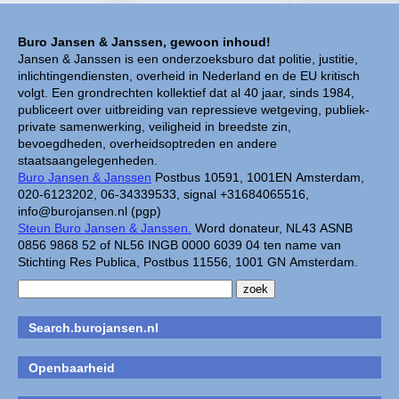
Buro Jansen & Janssen, gewoon inhoud!
Jansen & Janssen is een onderzoeksburo dat politie, justitie,
inlichtingendiensten, overheid in Nederland en de EU kritisch
volgt. Een grondrechten kollektief dat al 40 jaar, sinds 1984,
publiceert over uitbreiding van repressieve wetgeving, publiek-
private samenwerking, veiligheid in breedste zin,
bevoegdheden, overheidsoptreden en andere
staatsaangelegenheden.
Buro Jansen & Janssen
Postbus 10591, 1001EN Amsterdam,
020-6123202, 06-34339533, signal +31684065516,
info@burojansen.nl (pgp)
Steun Buro Jansen & Janssen.
Word donateur, NL43 ASNB
0856 9868 52 of NL56 INGB 0000 6039 04 ten name van
Stichting Res Publica, Postbus 11556, 1001 GN Amsterdam.
Search.burojansen.nl
Openbaarheid