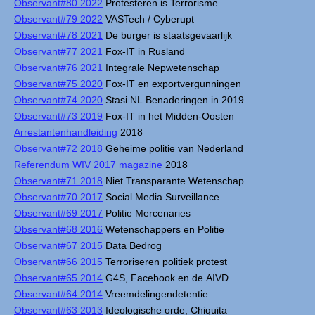
Observant#80 2022
Protesteren is Terrorisme
Observant#79 2022
VASTech / Cyberupt
Observant#78 2021
De burger is staatsgevaarlijk
Observant#77 2021
Fox-IT in Rusland
Observant#76 2021
Integrale Nepwetenschap
Observant#75 2020
Fox-IT en exportvergunningen
Observant#74 2020
Stasi NL Benaderingen in 2019
Observant#73 2019
Fox-IT in het Midden-Oosten
Arrestantenhandleiding
2018
Observant#72 2018
Geheime politie van Nederland
Referendum WIV 2017 magazine
2018
Observant#71 2018
Niet Transparante Wetenschap
Observant#70 2017
Social Media Surveillance
Observant#69 2017
Politie Mercenaries
Observant#68 2016
Wetenschappers en Politie
Observant#67 2015
Data Bedrog
Observant#66 2015
Terroriseren politiek protest
Observant#65 2014
G4S, Facebook en de AIVD
Observant#64 2014
Vreemdelingendetentie
Observant#63 2013
Ideologische orde, Chiquita