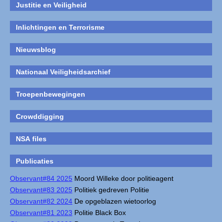
Justitie en Veiligheid
Inlichtingen en Terrorisme
Nieuwsblog
Nationaal Veiligheidsarchief
Troepenbewegingen
Crowddigging
NSA files
Publicaties
Observant#84 2025
Moord Willeke door politieagent
Observant#83 2025
Politiek gedreven Politie
Observant#82 2024
De opgeblazen wietoorlog
Observant#81 2023
Politie Black Box