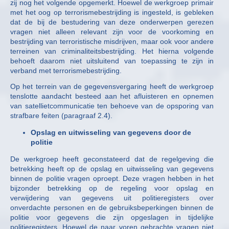
zij nog het volgende opgemerkt. Hoewel de werkgroep primair
met het oog op terrorismebestrijding is ingesteld, is gebleken
dat de bij de bestudering van deze onderwerpen gerezen
vragen niet alleen relevant zijn voor de voorkoming en
bestrijding van terroristische misdrijven, maar ook voor andere
terreinen van criminaliteitsbestrijding. Het hierna volgende
behoeft daarom niet uitsluitend van toepassing te zijn in
verband met terrorismebestrijding.
Op het terrein van de gegevensvergaring heeft de werkgroep
tenslotte aandacht besteed aan het afluisteren en opnemen
van satellietcommunicatie ten behoeve van de opsporing van
strafbare feiten (paragraaf 2.4).
Opslag en uitwisseling van gegevens door de
politie
De werkgroep heeft geconstateerd dat de regelgeving die
betrekking heeft op de opslag en uitwisseling van gegevens
binnen de politie vragen oproept. Deze vragen hebben in het
bijzonder betrekking op de regeling voor opslag en
verwijdering van gegevens uit politieregisters over
onverdachte personen en de gebruiksbeperkingen binnen de
politie voor gegevens die zijn opgeslagen in tijdelijke
politieregisters. Hoewel de naar voren gebrachte vragen niet