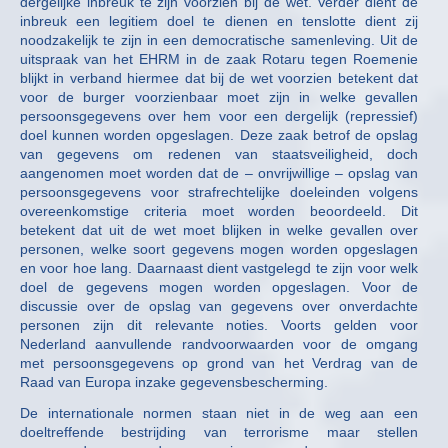
dergelijke inbreuk te zijn voorzien bij de wet. Verder dient de
inbreuk een legitiem doel te dienen en tenslotte dient zij
noodzakelijk te zijn in een democratische samenleving. Uit de
uitspraak van het EHRM in de zaak Rotaru tegen Roemenie
blijkt in verband hiermee dat bij de wet voorzien betekent dat
voor de burger voorzienbaar moet zijn in welke gevallen
persoonsgegevens over hem voor een dergelijk (repressief)
doel kunnen worden opgeslagen. Deze zaak betrof de opslag
van gegevens om redenen van staatsveiligheid, doch
aangenomen moet worden dat de – onvrijwillige – opslag van
persoonsgegevens voor strafrechtelijke doeleinden volgens
overeenkomstige criteria moet worden beoordeeld. Dit
betekent dat uit de wet moet blijken in welke gevallen over
personen, welke soort gegevens mogen worden opgeslagen
en voor hoe lang. Daarnaast dient vastgelegd te zijn voor welk
doel de gegevens mogen worden opgeslagen. Voor de
discussie over de opslag van gegevens over onverdachte
personen zijn dit relevante noties. Voorts gelden voor
Nederland aanvullende randvoorwaarden voor de omgang
met persoonsgegevens op grond van het Verdrag van de
Raad van Europa inzake gegevensbescherming.
De internationale normen staan niet in de weg aan een
doeltreffende bestrijding van terrorisme maar stellen