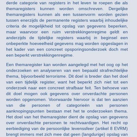
derde categorie van registers in het leven te roepen die als
themaregisters kunnen worden omschreven. Dergelijke
themaregisters kunnen als een tussenvorm worden gezien
tussen enerzijds de permanente registers waarbij inhoudelijke
criteria de mogelijkheid tot opslag van gegevens beperken,
maar waarvoor een ruim verstrekkingenregime geldt en
anderzijds de tijdelijke registers waarbij in beginsel een
onbeperkte hoeveelheid gegevens mag worden opgeslagen in
het kader van een concreet opsporingsonderzoek doch met
een beperkt verstrekkingenregime.
Een themaregister kan worden aangelegd met het oog op het
onderzoeken en analyseren van een bepaald strafrechtelijke
thema, bijvoorbeeld terrorisme. Dit doel is breder dan het doel
van een tijdelijk register, want het beperkt zich niet tot een
onderzoek naar een concreet strafbaar feit. Ten behoeve van
dit doel mogen ook gegevens over onverdachte personen
worden opgenomen. Voorwaarde hiervoor is dat ten aanzien
van die personen of categorieën van personen
aanknopingspunten bestaan met het te onderzoeken thema.
Het doel van het themaregister dient de opslag van gegevens
over onverdachte personen te rechtvaardigen. Het recht op
eerbiediging van de persoonlijke levenssfeer (artikel 8 EVRM)
brengt immers met zich mee dat geen (langdurige) opslag van