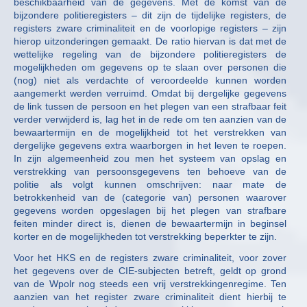
beschikbaarheid van de gegevens. Met de komst van de
bijzondere politieregisters – dit zijn de tijdelijke registers, de
registers zware criminaliteit en de voorlopige registers – zijn
hierop uitzonderingen gemaakt. De ratio hiervan is dat met de
wettelijke regeling van de bijzondere politieregisters de
mogelijkheden om gegevens op te slaan over personen die
(nog) niet als verdachte of veroordeelde kunnen worden
aangemerkt werden verruimd. Omdat bij dergelijke gegevens
de link tussen de persoon en het plegen van een strafbaar feit
verder verwijderd is, lag het in de rede om ten aanzien van de
bewaartermijn en de mogelijkheid tot het verstrekken van
dergelijke gegevens extra waarborgen in het leven te roepen.
In zijn algemeenheid zou men het systeem van opslag en
verstrekking van persoonsgegevens ten behoeve van de
politie als volgt kunnen omschrijven: naar mate de
betrokkenheid van de (categorie van) personen waarover
gegevens worden opgeslagen bij het plegen van strafbare
feiten minder direct is, dienen de bewaartermijn in beginsel
korter en de mogelijkheden tot verstrekking beperkter te zijn.
Voor het HKS en de registers zware criminaliteit, voor zover
het gegevens over de CIE-subjecten betreft, geldt op grond
van de Wpolr nog steeds een vrij verstrekkingenregime. Ten
aanzien van het register zware criminaliteit dient hierbij te