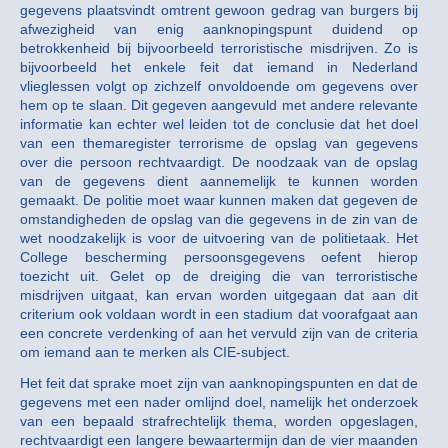
gegevens plaatsvindt omtrent gewoon gedrag van burgers bij
afwezigheid van enig aanknopingspunt duidend op
betrokkenheid bij bijvoorbeeld terroristische misdrijven. Zo is
bijvoorbeeld het enkele feit dat iemand in Nederland
vlieglessen volgt op zichzelf onvoldoende om gegevens over
hem op te slaan. Dit gegeven aangevuld met andere relevante
informatie kan echter wel leiden tot de conclusie dat het doel
van een themaregister terrorisme de opslag van gegevens
over die persoon rechtvaardigt. De noodzaak van de opslag
van de gegevens dient aannemelijk te kunnen worden
gemaakt. De politie moet waar kunnen maken dat gegeven de
omstandigheden de opslag van die gegevens in de zin van de
wet noodzakelijk is voor de uitvoering van de politietaak. Het
College bescherming persoonsgegevens oefent hierop
toezicht uit. Gelet op de dreiging die van terroristische
misdrijven uitgaat, kan ervan worden uitgegaan dat aan dit
criterium ook voldaan wordt in een stadium dat voorafgaat aan
een concrete verdenking of aan het vervuld zijn van de criteria
om iemand aan te merken als CIE-subject.
Het feit dat sprake moet zijn van aanknopingspunten en dat de
gegevens met een nader omlijnd doel, namelijk het onderzoek
van een bepaald strafrechtelijk thema, worden opgeslagen,
rechtvaardigt een langere bewaartermijn dan de vier maanden