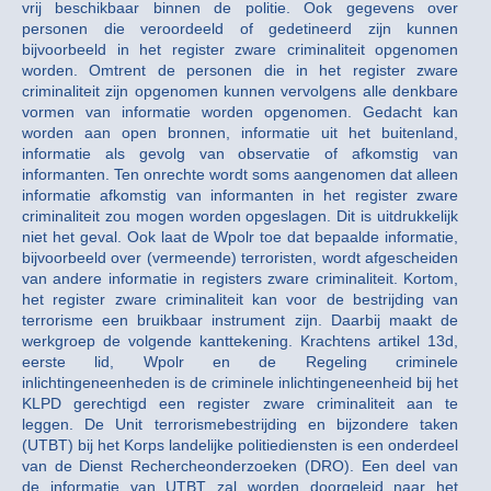
vrij beschikbaar binnen de politie. Ook gegevens over
personen die veroordeeld of gedetineerd zijn kunnen
bijvoorbeeld in het register zware criminaliteit opgenomen
worden. Omtrent de personen die in het register zware
criminaliteit zijn opgenomen kunnen vervolgens alle denkbare
vormen van informatie worden opgenomen. Gedacht kan
worden aan open bronnen, informatie uit het buitenland,
informatie als gevolg van observatie of afkomstig van
informanten. Ten onrechte wordt soms aangenomen dat alleen
informatie afkomstig van informanten in het register zware
criminaliteit zou mogen worden opgeslagen. Dit is uitdrukkelijk
niet het geval. Ook laat de Wpolr toe dat bepaalde informatie,
bijvoorbeeld over (vermeende) terroristen, wordt afgescheiden
van andere informatie in registers zware criminaliteit. Kortom,
het register zware criminaliteit kan voor de bestrijding van
terrorisme een bruikbaar instrument zijn. Daarbij maakt de
werkgroep de volgende kanttekening. Krachtens artikel 13d,
eerste lid, Wpolr en de Regeling criminele
inlichtingeneenheden is de criminele inlichtingeneenheid bij het
KLPD gerechtigd een register zware criminaliteit aan te
leggen. De Unit terrorismebestrijding en bijzondere taken
(UTBT) bij het Korps landelijke politiediensten is een onderdeel
van de Dienst Rechercheonderzoeken (DRO). Een deel van
de informatie van UTBT zal worden doorgeleid naar het