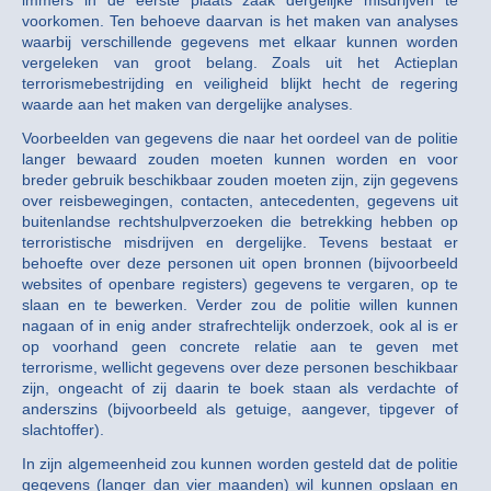
immers in de eerste plaats zaak dergelijke misdrijven te
voorkomen. Ten behoeve daarvan is het maken van analyses
waarbij verschillende gegevens met elkaar kunnen worden
vergeleken van groot belang. Zoals uit het Actieplan
terrorismebestrijding en veiligheid blijkt hecht de regering
waarde aan het maken van dergelijke analyses.
Voorbeelden van gegevens die naar het oordeel van de politie
langer bewaard zouden moeten kunnen worden en voor
breder gebruik beschikbaar zouden moeten zijn, zijn gegevens
over reisbewegingen, contacten, antecedenten, gegevens uit
buitenlandse rechtshulpverzoeken die betrekking hebben op
terroristische misdrijven en dergelijke. Tevens bestaat er
behoefte over deze personen uit open bronnen (bijvoorbeeld
websites of openbare registers) gegevens te vergaren, op te
slaan en te bewerken. Verder zou de politie willen kunnen
nagaan of in enig ander strafrechtelijk onderzoek, ook al is er
op voorhand geen concrete relatie aan te geven met
terrorisme, wellicht gegevens over deze personen beschikbaar
zijn, ongeacht of zij daarin te boek staan als verdachte of
anderszins (bijvoorbeeld als getuige, aangever, tipgever of
slachtoffer).
In zijn algemeenheid zou kunnen worden gesteld dat de politie
gegevens (langer dan vier maanden) wil kunnen opslaan en