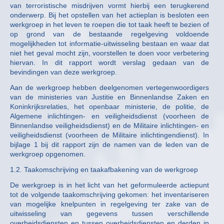
van terroristische misdrijven vormt hierbij een terugkerend
onderwerp. Bij het opstellen van het actieplan is besloten een
werkgroep in het leven te roepen die tot taak heeft te bezien of
op grond van de bestaande regelgeving voldoende
mogelijkheden tot informatie-uitwisseling bestaan en waar dat
niet het geval mocht zijn, voorstellen te doen voor verbetering
hiervan. In dit rapport wordt verslag gedaan van de
bevindingen van deze werkgroep.
Aan de werkgroep hebben deelgenomen vertegenwoordigers
van de ministeries van Justitie en Binnenlandse Zaken en
Koninkrijksrelaties, het openbaar ministerie, de politie, de
Algemene inlichtingen- en veiligheidsdienst (voorheen de
Binnenlandse veiligheidsdienst) en de Militaire inlichtingen- en
veiligheidsdienst (voorheen de Militaire inlichtingendienst). In
bijlage 1 bij dit rapport zijn de namen van de leden van de
werkgroep opgenomen.
1.2. Taakomschrijving en taakafbakening van de werkgroep
De werkgroep is in het licht van het geformuleerde actiepunt
tot de volgende taakomschrijving gekomen: het inventariseren
van mogelijke knelpunten in regelgeving ter zake van de
uitwisseling van gegevens tussen verschillende
overheidsdiensten en tussen overheidsdiensten en derden in