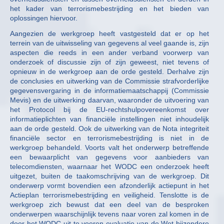
het kader van terrorismebestrijding en het bieden van
oplossingen hiervoor.
Aangezien de werkgroep heeft vastgesteld dat er op het
terrein van de uitwisseling van gegevens al veel gaande is, zijn
aspecten die reeds in een ander verband voorwerp van
onderzoek of discussie zijn of zijn geweest, niet tevens of
opnieuw in de werkgroep aan de orde gesteld. Derhalve zijn
de conclusies en uitwerking van de Commissie strafvorderlijke
gegevensvergaring in de informatiemaatschappij (Commissie
Mevis) en de uitwerking daarvan, waaronder de uitvoering van
het Protocol bij de EU-rechtshulpovereenkomst over
informatieplichten van financiële instellingen niet inhoudelijk
aan de orde gesteld. Ook de uitwerking van de Nota integriteit
financiële sector en terrorismebestrijding is niet in de
werkgroep behandeld. Voorts valt het onderwerp betreffende
een bewaarplicht van gegevens voor aanbieders van
telecomdiensten, waarnaar het WODC een onderzoek heeft
uitgezet, buiten de taakomschrijving van de werkgroep. Dit
onderwerp vormt bovendien een afzonderlijk actiepunt in het
Actieplan terrorismebestrijding en veiligheid. Tenslotte is de
werkgroep zich bewust dat een deel van de besproken
onderwerpen waarschijnlijk tevens naar voren zal komen in de
door het WODC uit te voeren evaluatie van de Wet bijzondere