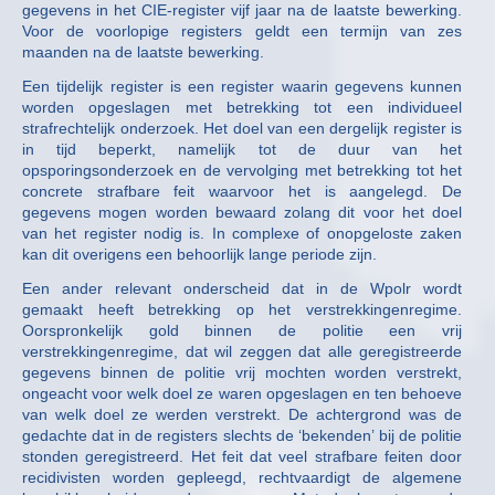
gegevens in het CIE-register vijf jaar na de laatste bewerking.
Voor de voorlopige registers geldt een termijn van zes
maanden na de laatste bewerking.
Een tijdelijk register is een register waarin gegevens kunnen
worden opgeslagen met betrekking tot een individueel
strafrechtelijk onderzoek. Het doel van een dergelijk register is
in tijd beperkt, namelijk tot de duur van het
opsporingsonderzoek en de vervolging met betrekking tot het
concrete strafbare feit waarvoor het is aangelegd. De
gegevens mogen worden bewaard zolang dit voor het doel
van het register nodig is. In complexe of onopgeloste zaken
kan dit overigens een behoorlijk lange periode zijn.
Een ander relevant onderscheid dat in de Wpolr wordt
gemaakt heeft betrekking op het verstrekkingenregime.
Oorspronkelijk gold binnen de politie een vrij
verstrekkingenregime, dat wil zeggen dat alle geregistreerde
gegevens binnen de politie vrij mochten worden verstrekt,
ongeacht voor welk doel ze waren opgeslagen en ten behoeve
van welk doel ze werden verstrekt. De achtergrond was de
gedachte dat in de registers slechts de ‘bekenden’ bij de politie
stonden geregistreerd. Het feit dat veel strafbare feiten door
recidivisten worden gepleegd, rechtvaardigt de algemene