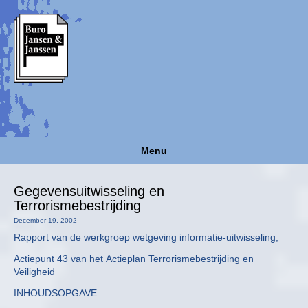
Menu
Gegevensuitwisseling en
Terrorismebestrijding
December 19, 2002
Rapport van de werkgroep wetgeving informatie-uitwisseling,
Actiepunt 43 van het Actieplan Terrorismebestrijding en
Veiligheid
INHOUDSOPGAVE