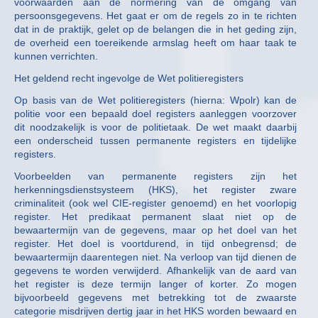
voorwaarden aan de normering van de omgang van
persoonsgegevens. Het gaat er om de regels zo in te richten
dat in de praktijk, gelet op de belangen die in het geding zijn,
de overheid een toereikende armslag heeft om haar taak te
kunnen verrichten.
Het geldend recht ingevolge de Wet politieregisters
Op basis van de Wet politieregisters (hierna: Wpolr) kan de
politie voor een bepaald doel registers aanleggen voorzover
dit noodzakelijk is voor de politietaak. De wet maakt daarbij
een onderscheid tussen permanente registers en tijdelijke
registers.
Voorbeelden van permanente registers zijn het
herkenningsdienstsysteem (HKS), het register zware
criminaliteit (ook wel CIE-register genoemd) en het voorlopig
register. Het predikaat permanent slaat niet op de
bewaartermijn van de gegevens, maar op het doel van het
register. Het doel is voortdurend, in tijd onbegrensd; de
bewaartermijn daarentegen niet. Na verloop van tijd dienen de
gegevens te worden verwijderd. Afhankelijk van de aard van
het register is deze termijn langer of korter. Zo mogen
bijvoorbeeld gegevens met betrekking tot de zwaarste
categorie misdrijven dertig jaar in het HKS worden bewaard en