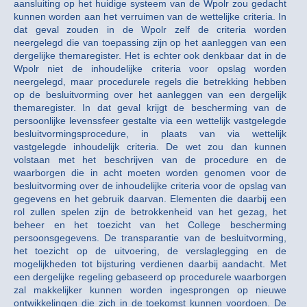
aansluiting op het huidige systeem van de Wpolr zou gedacht
kunnen worden aan het verruimen van de wettelijke criteria. In
dat geval zouden in de Wpolr zelf de criteria worden
neergelegd die van toepassing zijn op het aanleggen van een
dergelijke themaregister. Het is echter ook denkbaar dat in de
Wpolr niet de inhoudelijke criteria voor opslag worden
neergelegd, maar procedurele regels die betrekking hebben
op de besluitvorming over het aanleggen van een dergelijk
themaregister. In dat geval krijgt de bescherming van de
persoonlijke levenssfeer gestalte via een wettelijk vastgelegde
besluitvormingsprocedure, in plaats van via wettelijk
vastgelegde inhoudelijk criteria. De wet zou dan kunnen
volstaan met het beschrijven van de procedure en de
waarborgen die in acht moeten worden genomen voor de
besluitvorming over de inhoudelijke criteria voor de opslag van
gegevens en het gebruik daarvan. Elementen die daarbij een
rol zullen spelen zijn de betrokkenheid van het gezag, het
beheer en het toezicht van het College bescherming
persoonsgegevens. De transparantie van de besluitvorming,
het toezicht op de uitvoering, de verslaglegging en de
mogelijkheden tot bijsturing verdienen daarbij aandacht. Met
een dergelijke regeling gebaseerd op procedurele waarborgen
zal makkelijker kunnen worden ingesprongen op nieuwe
ontwikkelingen die zich in de toekomst kunnen voordoen. De