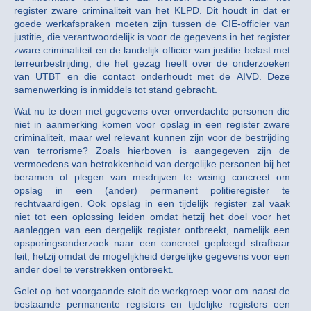
register zware criminaliteit van het KLPD. Dit houdt in dat er
goede werkafspraken moeten zijn tussen de CIE-officier van
justitie, die verantwoordelijk is voor de gegevens in het register
zware criminaliteit en de landelijk officier van justitie belast met
terreurbestrijding, die het gezag heeft over de onderzoeken
van UTBT en die contact onderhoudt met de AIVD. Deze
samenwerking is inmiddels tot stand gebracht.
Wat nu te doen met gegevens over onverdachte personen die
niet in aanmerking komen voor opslag in een register zware
criminaliteit, maar wel relevant kunnen zijn voor de bestrijding
van terrorisme? Zoals hierboven is aangegeven zijn de
vermoedens van betrokkenheid van dergelijke personen bij het
beramen of plegen van misdrijven te weinig concreet om
opslag in een (ander) permanent politieregister te
rechtvaardigen. Ook opslag in een tijdelijk register zal vaak
niet tot een oplossing leiden omdat hetzij het doel voor het
aanleggen van een dergelijk register ontbreekt, namelijk een
opsporingsonderzoek naar een concreet gepleegd strafbaar
feit, hetzij omdat de mogelijkheid dergelijke gegevens voor een
ander doel te verstrekken ontbreekt.
Gelet op het voorgaande stelt de werkgroep voor om naast de
bestaande permanente registers en tijdelijke registers een