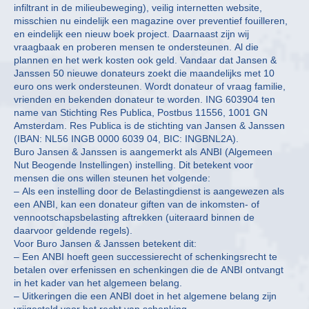
infiltrant in de milieubeweging), veilig internetten website,
misschien nu eindelijk een magazine over preventief fouilleren,
en eindelijk een nieuw boek project. Daarnaast zijn wij
vraagbaak en proberen mensen te ondersteunen. Al die
plannen en het werk kosten ook geld. Vandaar dat Jansen &
Janssen 50 nieuwe donateurs zoekt die maandelijks met 10
euro ons werk ondersteunen. Wordt donateur of vraag familie,
vrienden en bekenden donateur te worden. ING 603904 ten
name van Stichting Res Publica, Postbus 11556, 1001 GN
Amsterdam. Res Publica is de stichting van Jansen & Janssen
(IBAN: NL56 INGB 0000 6039 04, BIC: INGBNL2A).
Buro Jansen & Janssen is aangemerkt als ANBI (Algemeen
Nut Beogende Instellingen) instelling. Dit betekent voor
mensen die ons willen steunen het volgende:
– Als een instelling door de Belastingdienst is aangewezen als
een ANBI, kan een donateur giften van de inkomsten- of
vennootschapsbelasting aftrekken (uiteraard binnen de
daarvoor geldende regels).
Voor Buro Jansen & Janssen betekent dit:
– Een ANBI hoeft geen successierecht of schenkingsrecht te
betalen over erfenissen en schenkingen die de ANBI ontvangt
in het kader van het algemeen belang.
– Uitkeringen die een ANBI doet in het algemene belang zijn