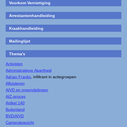
Voorkom Vernietiging
Arrestantenhandleiding
Kraakhandleiding
Mailinglijst
Thema's
Activisten
Administratieve Apartheid
Adrian Franks
, infiltrant in actiegroepen
Afluisteren
AIVD en vreemdelingen
AIZ-proces
Artikel 140
Buitenland
BVD/AIVD
Cameratoezicht