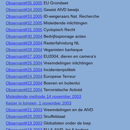
Observant#35 2005
EU Grondwet
Observant#34 2005
Gewist AIVD bewijs
Observant#33 2005
ID-weigeraars Nat. Recherche
Observant#32 2005
Misleidende inlichtingen
Observant#31 2005
Cyclopisch Recht
Observant#30 2004
Bedrijfsspionage acties
Observant#29 2004
Rasterfahndung NL
Observant#28 2004
Veganisten barbeque
Observant#27 2004
EU2004, dieren en camera's
Observant#26 2004
Vreemdelingen inlichtingen
Observant#25 2004
Incidentenpolitiek
Observant#24 2004
Europese Terreur
Observant#23 2004
Boeven en buitenlui
Observant#22 2004
Terroristische Activist
Misleidende methode 14 november 2003
Keizer in lompen, 1 november 2003
Observant#21 2003
Vreemdelingen en de AIVD
Observant#20 2003
Snuffelstaat
Observant#19 2003
Globalisten onder de loep
Observant#18 2003
EU & AIVD, list & bedrog