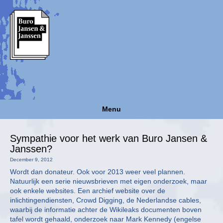
Menu
Sympathie voor het werk van Buro Jansen &
Janssen?
December 9, 2012
Wordt dan donateur. Ook voor 2013 weer veel plannen.
Natuurlijk een serie nieuwsbrieven met eigen onderzoek, maar
ook enkele websites. Een archief website over de
inlichtingendiensten, Crowd Digging, de Nederlandse cables,
waarbij de informatie achter de Wikileaks documenten boven
tafel wordt gehaald, onderzoek naar Mark Kennedy (engelse