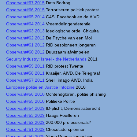
Observant#67 2015
Data Bedrog
Observant#66 2015
Terroriseren politiek protest
Observant#65 2014
G4S, Facebook en de AIVD
Observant#64 2014
Vreemdelingendetentie
Observant#63 2013
Ideologische orde, Chiquita
Observant#62 2012
De Psyche van een Mol
Observant#61 2012
RID bespioneert jongeren
Observant#60 2012
Duurzaam afwimpelen
Security Industry: Israel - the Netherlands
2011
Observant#59 2011
RID protest Twente
Observant#58 2011
Kraaijer, AIVD, De Telegraaf
Observant#57 2011
Shell, imago AIVD, India
Europese politie en Justitie Infozine
2010
Observant#56 2010
Ochtendgloren, politie phishing
Observant#55 2010
Politieke Politie
Observant#54 2009
ID-plicht, Demonstratierecht
Observant#53 2009
Haags Fouilleren
Observant#52 2009
200.000 professionals?
Observant#51 2009
Chocolade spionnen
Observant#50 2008
Sloop Deporatiemachine