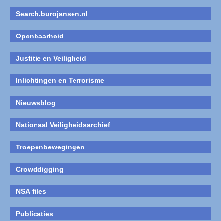
Search.burojansen.nl
Openbaarheid
Justitie en Veiligheid
Inlichtingen en Terrorisme
Nieuwsblog
Nationaal Veiligheidsarchief
Troepenbewegingen
Crowddigging
NSA files
Publicaties