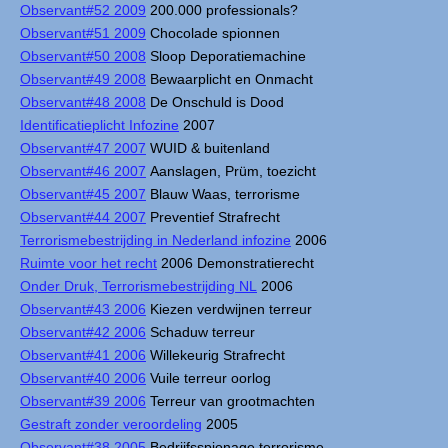
Observant#52 2009
200.000 professionals?
Observant#51 2009
Chocolade spionnen
Observant#50 2008
Sloop Deporatiemachine
Observant#49 2008
Bewaarplicht en Onmacht
Observant#48 2008
De Onschuld is Dood
Identificatieplicht Infozine
2007
Observant#47 2007
WUID & buitenland
Observant#46 2007
Aanslagen, Prüm, toezicht
Observant#45 2007
Blauw Waas, terrorisme
Observant#44 2007
Preventief Strafrecht
Terrorismebestrijding in Nederland infozine
2006
Ruimte voor het recht
2006 Demonstratierecht
Onder Druk, Terrorismebestrijding NL
2006
Observant#43 2006
Kiezen verdwijnen terreur
Observant#42 2006
Schaduw terreur
Observant#41 2006
Willekeurig Strafrecht
Observant#40 2006
Vuile terreur oorlog
Observant#39 2006
Terreur van grootmachten
Gestraft zonder veroordeling
2005
Observant#38 2005
Bedrijfsspionage terrorisme