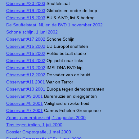
Observant#20 2003
Snuffelstaat
Observant#19 2003
Globalisten onder de loep
Observant#18 2003
EU & AIVD, list & bedrog
De Snuffelstaat, NL en de BVD 1 november 2002
Schone schijn, 1 juni 2002
Observant#17 2002
Schone Schijn
Observant#16 2002
EU Europol snuffelen
Observant#15 2002
Politie betaalt studie
Observant#14 2002
Op jacht naar links
Observant#13 2002
IMSI DNA BVD kip
Observant#12 2002
De vader van de bruid
Observant#11 2001
War on Terror
Observant#10 2001
Europa tegen demonstranten
Observant#9 2001
Burenruzie en oliegiganten
Observant#8 2001
Veiligheid en zekerheid
Observant#7 2001
Camus Echelon Greenpeace
Zoom, cameratoezicht, 1 augustus 2000
Tips tegen tralies, 1 juli 2000
Dossier Cryptografie, 1 mei 2000