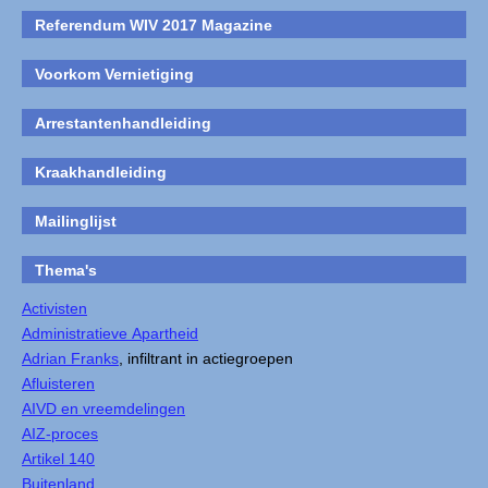
Referendum WIV 2017 Magazine
Voorkom Vernietiging
Arrestantenhandleiding
Kraakhandleiding
Mailinglijst
Thema's
Activisten
Administratieve Apartheid
Adrian Franks
, infiltrant in actiegroepen
Afluisteren
AIVD en vreemdelingen
AIZ-proces
Artikel 140
Buitenland