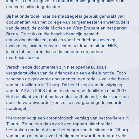
lange tijd heeft ingezet. In totaal is er vier jaar gefouilleerd in
drie verschillende gebieden.
Bij het onderzoek naar de maatregel is gebruik gemaakt van
documenten van het college van burgemeester en wethouders
van de stad, de politie Midden en West Brabant en het parket
Breda. De stukken die beschikbaar zijn gesteld:
aanwijzingsbesluiten, notities voor het driehoeksoverleg,
evaluaties, incidentenoverzichten, uitdraaien uit het HKS,
lasten tot fouilleren, losse documenten en andere
overheidsstukken.
Verschillende documenten zijn niet openbaar, zoals
vergaderstukken van de driehoek en een enkele notitie. Toch
schetsen de geleverde documenten een redelijk volledig beeld
van het fouilleren in Tilburg. Dit beeld loopt van de wijziging
van de APV in 2003 tot het einde van het fouilleren eind 2007.
Het resultaat van het onderzoek is onthutsend, zeker voor een
door de verantwoordelijken zelf als vergaand gedefinieerde
maatregel.
Hieronder volgt een chronologisch verslag van het fouilleren in
Tilburg. Zo nu een dan wordt een rapport uitgebreider
besproken omdat dat voor het begrip van de situatie in Tilburg
van belang is, maar over het algemeen wordt er door de vele