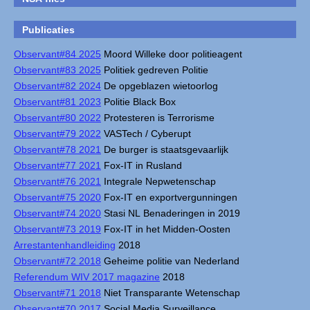
Publicaties
Observant#84 2025
Moord Willeke door politieagent
Observant#83 2025
Politiek gedreven Politie
Observant#82 2024
De opgeblazen wietoorlog
Observant#81 2023
Politie Black Box
Observant#80 2022
Protesteren is Terrorisme
Observant#79 2022
VASTech / Cyberupt
Observant#78 2021
De burger is staatsgevaarlijk
Observant#77 2021
Fox-IT in Rusland
Observant#76 2021
Integrale Nepwetenschap
Observant#75 2020
Fox-IT en exportvergunningen
Observant#74 2020
Stasi NL Benaderingen in 2019
Observant#73 2019
Fox-IT in het Midden-Oosten
Arrestantenhandleiding
2018
Observant#72 2018
Geheime politie van Nederland
Referendum WIV 2017 magazine
2018
Observant#71 2018
Niet Transparante Wetenschap
Observant#70 2017
Social Media Surveillance