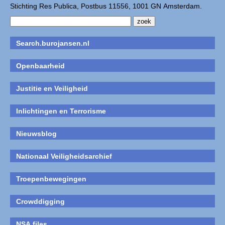
Stichting Res Publica, Postbus 11556, 1001 GN Amsterdam.
Search.burojansen.nl
Openbaarheid
Justitie en Veiligheid
Inlichtingen en Terrorisme
Nieuwsblog
Nationaal Veiligheidsarchief
Troepenbewegingen
Crowddigging
NSA files