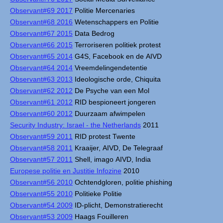
Observant#69 2017
Politie Mercenaries
Observant#68 2016
Wetenschappers en Politie
Observant#67 2015
Data Bedrog
Observant#66 2015
Terroriseren politiek protest
Observant#65 2014
G4S, Facebook en de AIVD
Observant#64 2014
Vreemdelingendetentie
Observant#63 2013
Ideologische orde, Chiquita
Observant#62 2012
De Psyche van een Mol
Observant#61 2012
RID bespioneert jongeren
Observant#60 2012
Duurzaam afwimpelen
Security Industry: Israel - the Netherlands
2011
Observant#59 2011
RID protest Twente
Observant#58 2011
Kraaijer, AIVD, De Telegraaf
Observant#57 2011
Shell, imago AIVD, India
Europese politie en Justitie Infozine
2010
Observant#56 2010
Ochtendgloren, politie phishing
Observant#55 2010
Politieke Politie
Observant#54 2009
ID-plicht, Demonstratierecht
Observant#53 2009
Haags Fouilleren