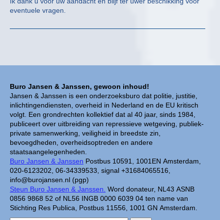
Ik dank u voor uw aandacht en blijf ter uwer beschikking voor
eventuele vragen.
Buro Jansen & Janssen, gewoon inhoud!
Jansen & Janssen is een onderzoeksburo dat politie, justitie,
inlichtingendiensten, overheid in Nederland en de EU kritisch
volgt. Een grondrechten kollektief dat al 40 jaar, sinds 1984,
publiceert over uitbreiding van repressieve wetgeving, publiek-
private samenwerking, veiligheid in breedste zin,
bevoegdheden, overheidsoptreden en andere
staatsaangelegenheden.
Buro Jansen & Janssen
Postbus 10591, 1001EN Amsterdam,
020-6123202, 06-34339533, signal +31684065516,
info@burojansen.nl (pgp)
Steun Buro Jansen & Janssen.
Word donateur, NL43 ASNB
0856 9868 52 of NL56 INGB 0000 6039 04 ten name van
Stichting Res Publica, Postbus 11556, 1001 GN Amsterdam.