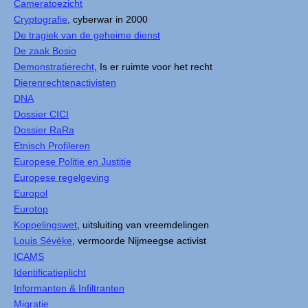
Cameratoezicht
Cryptografie
, cyberwar in 2000
De tragiek van de geheime dienst
De zaak Bosio
Demonstratierecht
, Is er ruimte voor het recht
Dierenrechtenactivisten
DNA
Dossier CICI
Dossier RaRa
Etnisch Profileren
Europese Politie en Justitie
Europese regelgeving
Europol
Eurotop
Koppelingswet
, uitsluiting van vreemdelingen
Louis Sévèke
, vermoorde Nijmeegse activist
ICAMS
Identificatieplicht
Informanten & Infiltranten
Migratie