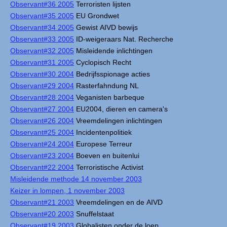
Observant#36 2005
Terroristen lijsten
Observant#35 2005
EU Grondwet
Observant#34 2005
Gewist AIVD bewijs
Observant#33 2005
ID-weigeraars Nat. Recherche
Observant#32 2005
Misleidende inlichtingen
Observant#31 2005
Cyclopisch Recht
Observant#30 2004
Bedrijfsspionage acties
Observant#29 2004
Rasterfahndung NL
Observant#28 2004
Veganisten barbeque
Observant#27 2004
EU2004, dieren en camera's
Observant#26 2004
Vreemdelingen inlichtingen
Observant#25 2004
Incidentenpolitiek
Observant#24 2004
Europese Terreur
Observant#23 2004
Boeven en buitenlui
Observant#22 2004
Terroristische Activist
Misleidende methode 14 november 2003
Keizer in lompen, 1 november 2003
Observant#21 2003
Vreemdelingen en de AIVD
Observant#20 2003
Snuffelstaat
Observant#19 2003
Globalisten onder de loep