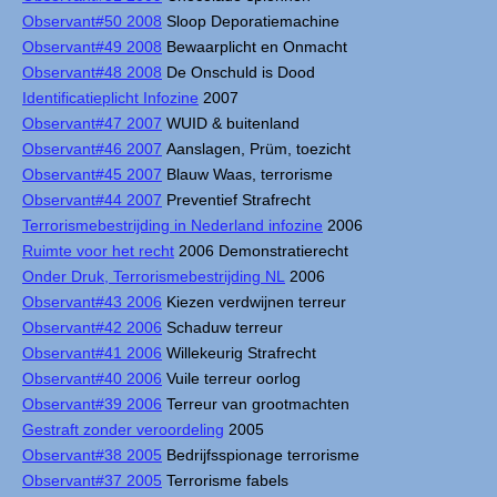
Observant#50 2008
Sloop Deporatiemachine
Observant#49 2008
Bewaarplicht en Onmacht
Observant#48 2008
De Onschuld is Dood
Identificatieplicht Infozine
2007
Observant#47 2007
WUID & buitenland
Observant#46 2007
Aanslagen, Prüm, toezicht
Observant#45 2007
Blauw Waas, terrorisme
Observant#44 2007
Preventief Strafrecht
Terrorismebestrijding in Nederland infozine
2006
Ruimte voor het recht
2006 Demonstratierecht
Onder Druk, Terrorismebestrijding NL
2006
Observant#43 2006
Kiezen verdwijnen terreur
Observant#42 2006
Schaduw terreur
Observant#41 2006
Willekeurig Strafrecht
Observant#40 2006
Vuile terreur oorlog
Observant#39 2006
Terreur van grootmachten
Gestraft zonder veroordeling
2005
Observant#38 2005
Bedrijfsspionage terrorisme
Observant#37 2005
Terrorisme fabels