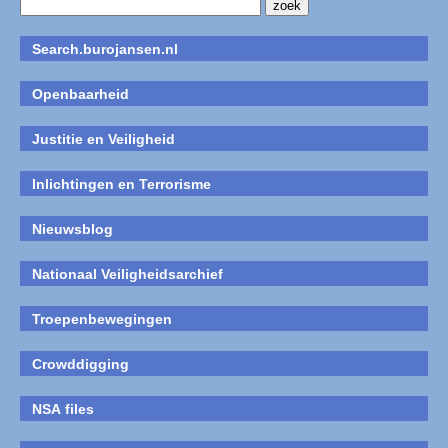
Search.burojansen.nl
Openbaarheid
Justitie en Veiligheid
Inlichtingen en Terrorisme
Nieuwsblog
Nationaal Veiligheidsarchief
Troepenbewegingen
Crowddigging
NSA files