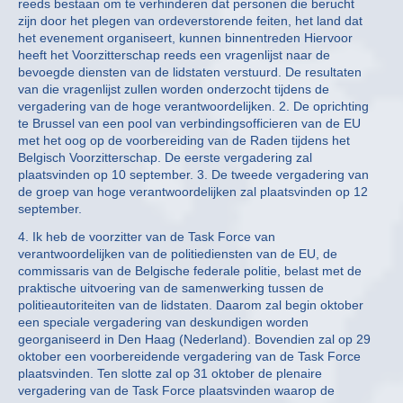
reeds bestaan om te verhinderen dat personen die berucht
zijn door het plegen van ordeverstorende feiten, het land dat
het evenement organiseert, kunnen binnentreden Hiervoor
heeft het Voorzitterschap reeds een vragenlijst naar de
bevoegde diensten van de lidstaten verstuurd. De resultaten
van die vragenlijst zullen worden onderzocht tijdens de
vergadering van de hoge verantwoordelijken. 2. De oprichting
te Brussel van een pool van verbindingsofficieren van de EU
met het oog op de voorbereiding van de Raden tijdens het
Belgisch Voorzitterschap. De eerste vergadering zal
plaatsvinden op 10 september. 3. De tweede vergadering van
de groep van hoge verantwoordelijken zal plaatsvinden op 12
september.
4. Ik heb de voorzitter van de Task Force van
verantwoordelijken van de politiediensten van de EU, de
commissaris van de Belgische federale politie, belast met de
praktische uitvoering van de samenwerking tussen de
politieautoriteiten van de lidstaten. Daarom zal begin oktober
een speciale vergadering van deskundigen worden
georganiseerd in Den Haag (Nederland). Bovendien zal op 29
oktober een voorbereidende vergadering van de Task Force
plaatsvinden. Ten slotte zal op 31 oktober de plenaire
vergadering van de Task Force plaatsvinden waarop de