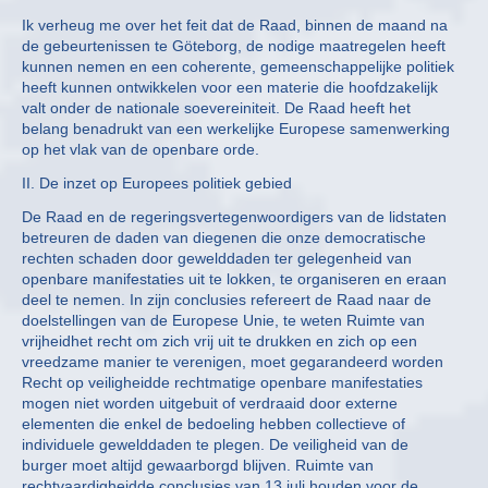
Ik verheug me over het feit dat de Raad, binnen de maand na
de gebeurtenissen te Göteborg, de nodige maatregelen heeft
kunnen nemen en een coherente, gemeenschappelijke politiek
heeft kunnen ontwikkelen voor een materie die hoofdzakelijk
valt onder de nationale soevereiniteit. De Raad heeft het
belang benadrukt van een werkelijke Europese samenwerking
op het vlak van de openbare orde.
II. De inzet op Europees politiek gebied
De Raad en de regeringsvertegenwoordigers van de lidstaten
betreuren de daden van diegenen die onze democratische
rechten schaden door gewelddaden ter gelegenheid van
openbare manifestaties uit te lokken, te organiseren en eraan
deel te nemen. In zijn conclusies refereert de Raad naar de
doelstellingen van de Europese Unie, te weten Ruimte van
vrijheidhet recht om zich vrij uit te drukken en zich op een
vreedzame manier te verenigen, moet gegarandeerd worden
Recht op veiligheidde rechtmatige openbare manifestaties
mogen niet worden uitgebuit of verdraaid door externe
elementen die enkel de bedoeling hebben collectieve of
individuele gewelddaden te plegen. De veiligheid van de
burger moet altijd gewaarborgd blijven. Ruimte van
rechtvaardigheidde conclusies van 13 juli houden voor de