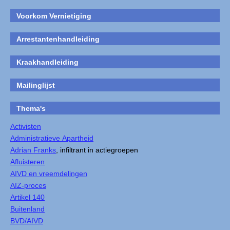
Voorkom Vernietiging
Arrestantenhandleiding
Kraakhandleiding
Mailinglijst
Thema's
Activisten
Administratieve Apartheid
Adrian Franks
, infiltrant in actiegroepen
Afluisteren
AIVD en vreemdelingen
AIZ-proces
Artikel 140
Buitenland
BVD/AIVD