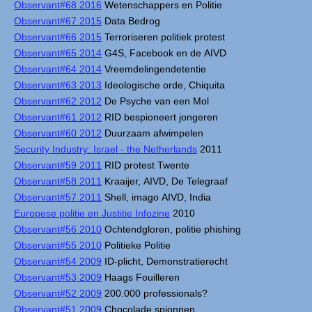
Observant#68 2016
Wetenschappers en Politie
Observant#67 2015
Data Bedrog
Observant#66 2015
Terroriseren politiek protest
Observant#65 2014
G4S, Facebook en de AIVD
Observant#64 2014
Vreemdelingendetentie
Observant#63 2013
Ideologische orde, Chiquita
Observant#62 2012
De Psyche van een Mol
Observant#61 2012
RID bespioneert jongeren
Observant#60 2012
Duurzaam afwimpelen
Security Industry: Israel - the Netherlands
2011
Observant#59 2011
RID protest Twente
Observant#58 2011
Kraaijer, AIVD, De Telegraaf
Observant#57 2011
Shell, imago AIVD, India
Europese politie en Justitie Infozine
2010
Observant#56 2010
Ochtendgloren, politie phishing
Observant#55 2010
Politieke Politie
Observant#54 2009
ID-plicht, Demonstratierecht
Observant#53 2009
Haags Fouilleren
Observant#52 2009
200.000 professionals?
Observant#51 2009
Chocolade spionnen