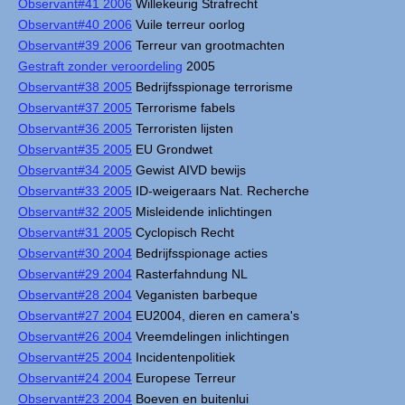
Observant#41 2006
Willekeurig Strafrecht
Observant#40 2006
Vuile terreur oorlog
Observant#39 2006
Terreur van grootmachten
Gestraft zonder veroordeling
2005
Observant#38 2005
Bedrijfsspionage terrorisme
Observant#37 2005
Terrorisme fabels
Observant#36 2005
Terroristen lijsten
Observant#35 2005
EU Grondwet
Observant#34 2005
Gewist AIVD bewijs
Observant#33 2005
ID-weigeraars Nat. Recherche
Observant#32 2005
Misleidende inlichtingen
Observant#31 2005
Cyclopisch Recht
Observant#30 2004
Bedrijfsspionage acties
Observant#29 2004
Rasterfahndung NL
Observant#28 2004
Veganisten barbeque
Observant#27 2004
EU2004, dieren en camera's
Observant#26 2004
Vreemdelingen inlichtingen
Observant#25 2004
Incidentenpolitiek
Observant#24 2004
Europese Terreur
Observant#23 2004
Boeven en buitenlui