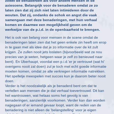
zowel de benaderden als voor andere mensen in de
axiescene. Belangrijk voor de benaderen omdat ze zo
laten zien dat zij zich niet laten intimideren door de
wouten. Dat zij, ondanks de schok en angst die vaak
samengaan met deze benaderingen, met hun verhaal
komen en daarmee een mogelijkheid geven om de
werkwijze van de p.i.d. in de openbaarheid te brengen.
Het is ook van belang voor mensen in de scene omdat de
benaderingen laten zien dat het geen enkele zin heeft om erop
in te gaan met als idee dat je zo informatie over de kit zult
krijgen. Ze zullen nooit jets loslaten (bijvoorbeeld wat ze nou
precies van je weten, hetgeen waar je zelf zo benieuwd naar
bent). En Uberhaupt, voordat een p.i.d.’er je vertrouwt (wat hi’
overigens nooit zal doen) zul je toch met echt goede informatie
moeten komen, omdat ze alle verkregen informatie natrekken.
Het spelletje meespelen met succes kun je daarom beter nooit
doen.
Verder is het noodzakelijk als je benaderd bent om dat te
vertellen aan mensen die je dat verhaal toevertrouwd. Dit kan
het wantrouwen, wat helaas soms het gevolg is van
benaderingen, aanzienlijk voorkomen. Verder kan dan worden
nagegaan of er iemand gevaar loopt, want de reden van de
benadering is niet alleen de ‘belangstelling’ voor je eigen