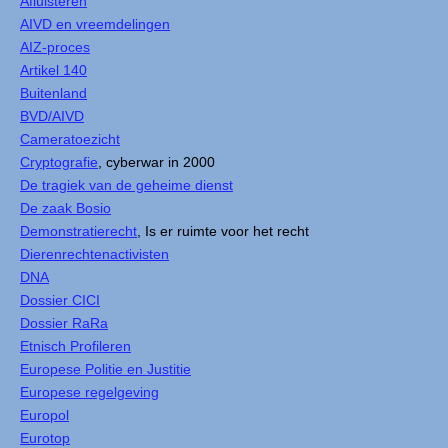
Afluisteren
AIVD en vreemdelingen
AIZ-proces
Artikel 140
Buitenland
BVD/AIVD
Cameratoezicht
Cryptografie
, cyberwar in 2000
De tragiek van de geheime dienst
De zaak Bosio
Demonstratierecht
, Is er ruimte voor het recht
Dierenrechtenactivisten
DNA
Dossier CICI
Dossier RaRa
Etnisch Profileren
Europese Politie en Justitie
Europese regelgeving
Europol
Eurotop