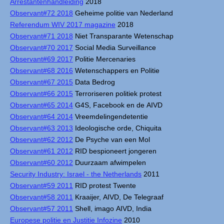
Arrestantenhandleiding
2018
Observant#72 2018
Geheime politie van Nederland
Referendum WIV 2017 magazine
2018
Observant#71 2018
Niet Transparante Wetenschap
Observant#70 2017
Social Media Surveillance
Observant#69 2017
Politie Mercenaries
Observant#68 2016
Wetenschappers en Politie
Observant#67 2015
Data Bedrog
Observant#66 2015
Terroriseren politiek protest
Observant#65 2014
G4S, Facebook en de AIVD
Observant#64 2014
Vreemdelingendetentie
Observant#63 2013
Ideologische orde, Chiquita
Observant#62 2012
De Psyche van een Mol
Observant#61 2012
RID bespioneert jongeren
Observant#60 2012
Duurzaam afwimpelen
Security Industry: Israel - the Netherlands
2011
Observant#59 2011
RID protest Twente
Observant#58 2011
Kraaijer, AIVD, De Telegraaf
Observant#57 2011
Shell, imago AIVD, India
Europese politie en Justitie Infozine
2010