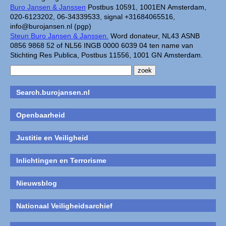
Buro Jansen & Janssen
Postbus 10591, 1001EN Amsterdam,
020-6123202, 06-34339533, signal +31684065516,
info@burojansen.nl (pgp)
Steun Buro Jansen & Janssen.
Word donateur, NL43 ASNB
0856 9868 52 of NL56 INGB 0000 6039 04 ten name van
Stichting Res Publica, Postbus 11556, 1001 GN Amsterdam.
Search.burojansen.nl
Openbaarheid
Justitie en Veiligheid
Inlichtingen en Terrorisme
Nieuwsblog
Nationaal Veiligheidsarchief