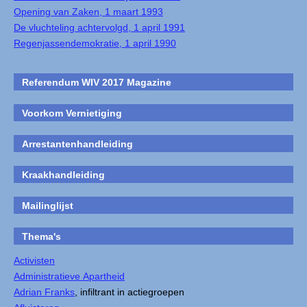
Opening van Zaken, 1 maart 1993
De vluchteling achtervolgd, 1 april 1991
Regenjassendemokratie, 1 april 1990
Referendum WIV 2017 Magazine
Voorkom Vernietiging
Arrestantenhandleiding
Kraakhandleiding
Mailinglijst
Thema's
Activisten
Administratieve Apartheid
Adrian Franks
, infiltrant in actiegroepen