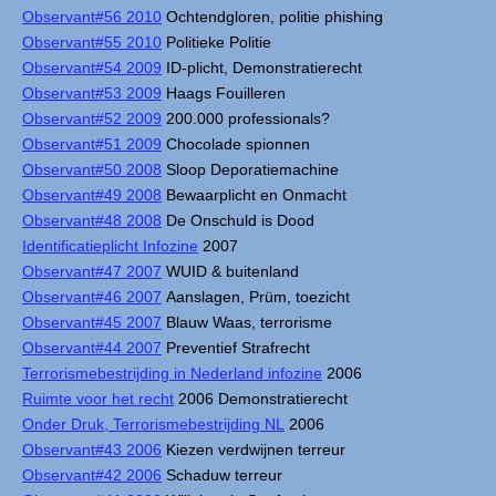
Observant#56 2010
Ochtendgloren, politie phishing
Observant#55 2010
Politieke Politie
Observant#54 2009
ID-plicht, Demonstratierecht
Observant#53 2009
Haags Fouilleren
Observant#52 2009
200.000 professionals?
Observant#51 2009
Chocolade spionnen
Observant#50 2008
Sloop Deporatiemachine
Observant#49 2008
Bewaarplicht en Onmacht
Observant#48 2008
De Onschuld is Dood
Identificatieplicht Infozine
2007
Observant#47 2007
WUID & buitenland
Observant#46 2007
Aanslagen, Prüm, toezicht
Observant#45 2007
Blauw Waas, terrorisme
Observant#44 2007
Preventief Strafrecht
Terrorismebestrijding in Nederland infozine
2006
Ruimte voor het recht
2006 Demonstratierecht
Onder Druk, Terrorismebestrijding NL
2006
Observant#43 2006
Kiezen verdwijnen terreur
Observant#42 2006
Schaduw terreur