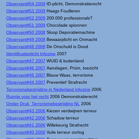
Observant#54 2009
ID-plicht, Demonstratierecht
Observant#53 2009
Haags Fouilleren
Observant#52 2009
200.000 professionals?
Observant#51 2009
Chocolade spionnen
Observant#50 2008
Sloop Deporatiemachine
Observant#49 2008
Bewaarplicht en Onmacht
Observant#48 2008
De Onschuld is Dood
Identificatieplicht Infozine
2007
Observant#47 2007
WUID & buitenland
Observant#46 2007
Aanslagen, Prüm, toezicht
Observant#45 2007
Blauw Waas, terrorisme
Observant#44 2007
Preventief Strafrecht
Terrorismebestrijding in Nederland infozine
2006
Ruimte voor het recht
2006 Demonstratierecht
Onder Druk, Terrorismebestrijding NL
2006
Observant#43 2006
Kiezen verdwijnen terreur
Observant#42 2006
Schaduw terreur
Observant#41 2006
Willekeurig Strafrecht
Observant#40 2006
Vuile terreur oorlog