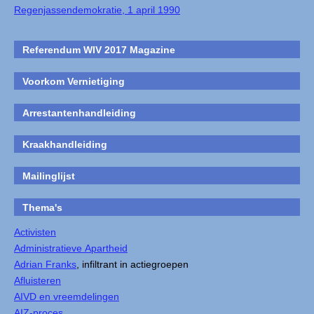
Regenjassendemokratie, 1 april 1990
Referendum WIV 2017 Magazine
Voorkom Vernietiging
Arrestantenhandleiding
Kraakhandleiding
Mailinglijst
Thema's
Activisten
Administratieve Apartheid
Adrian Franks
, infiltrant in actiegroepen
Afluisteren
AIVD en vreemdelingen
AIZ-proces