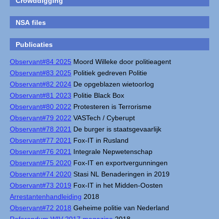
Crowddigging
NSA files
Publicaties
Observant#84 2025
Moord Willeke door politieagent
Observant#83 2025
Politiek gedreven Politie
Observant#82 2024
De opgeblazen wietoorlog
Observant#81 2023
Politie Black Box
Observant#80 2022
Protesteren is Terrorisme
Observant#79 2022
VASTech / Cyberupt
Observant#78 2021
De burger is staatsgevaarlijk
Observant#77 2021
Fox-IT in Rusland
Observant#76 2021
Integrale Nepwetenschap
Observant#75 2020
Fox-IT en exportvergunningen
Observant#74 2020
Stasi NL Benaderingen in 2019
Observant#73 2019
Fox-IT in het Midden-Oosten
Arrestantenhandleiding
2018
Observant#72 2018
Geheime politie van Nederland