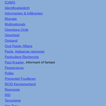
ICAMS
Identificatieplicht
Informanten & Infiltranten
Migratie
Multinationals
Openbare Orde
Openheid
Opstand
Oud Papier Affaire
Paola, Italiaanse repressie
Particuliere Recherche
Paul Kraaijer
, informant of fantast
Pepperspray
Politie
Preventief Fouilleren
RCID Kennemerland
Repressie
RID
Terrorisme
Van Traa