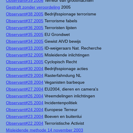
Observant#39 2006
Terreur van grootmachten
Gestraft zonder veroordeling
2005
Observant#38 2005
Bedrijfsspionage terrorisme
Observant#37 2005
Terrorisme fabels
Observant#36 2005
Terroristen lijsten
Observant#35 2005
EU Grondwet
Observant#34 2005
Gewist AIVD bewijs
Observant#33 2005
ID-weigeraars Nat. Recherche
Observant#32 2005
Misleidende inlichtingen
Observant#31 2005
Cyclopisch Recht
Observant#30 2004
Bedrijfsspionage acties
Observant#29 2004
Rasterfahndung NL
Observant#28 2004
Veganisten barbeque
Observant#27 2004
EU2004, dieren en camera's
Observant#26 2004
Vreemdelingen inlichtingen
Observant#25 2004
Incidentenpolitiek
Observant#24 2004
Europese Terreur
Observant#23 2004
Boeven en buitenlui
Observant#22 2004
Terroristische Activist
Misleidende methode 14 november 2003