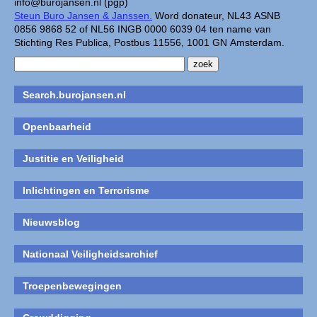
info@burojansen.nl (pgp)
Steun Buro Jansen & Janssen.
Word donateur, NL43 ASNB
0856 9868 52 of NL56 INGB 0000 6039 04 ten name van
Stichting Res Publica, Postbus 11556, 1001 GN Amsterdam.
Search.burojansen.nl
Openbaarheid
Justitie en Veiligheid
Inlichtingen en Terrorisme
Nieuwsblog
Nationaal Veiligheidsarchief
Troepenbewegingen