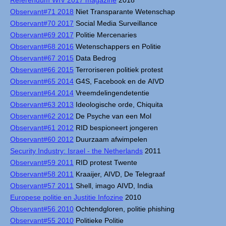
Referendum WIV 2017 magazine
2018
Observant#71 2018
Niet Transparante Wetenschap
Observant#70 2017
Social Media Surveillance
Observant#69 2017
Politie Mercenaries
Observant#68 2016
Wetenschappers en Politie
Observant#67 2015
Data Bedrog
Observant#66 2015
Terroriseren politiek protest
Observant#65 2014
G4S, Facebook en de AIVD
Observant#64 2014
Vreemdelingendetentie
Observant#63 2013
Ideologische orde, Chiquita
Observant#62 2012
De Psyche van een Mol
Observant#61 2012
RID bespioneert jongeren
Observant#60 2012
Duurzaam afwimpelen
Security Industry: Israel - the Netherlands
2011
Observant#59 2011
RID protest Twente
Observant#58 2011
Kraaijer, AIVD, De Telegraaf
Observant#57 2011
Shell, imago AIVD, India
Europese politie en Justitie Infozine
2010
Observant#56 2010
Ochtendgloren, politie phishing
Observant#55 2010
Politieke Politie