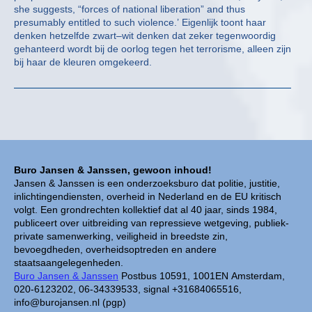
she suggests, “forces of national liberation” and thus
presumably entitled to such violence.’ Eigenlijk toont haar
denken hetzelfde zwart–wit denken dat zeker tegenwoordig
gehanteerd wordt bij de oorlog tegen het terrorisme, alleen zijn
bij haar de kleuren omgekeerd.
Buro Jansen & Janssen, gewoon inhoud!
Jansen & Janssen is een onderzoeksburo dat politie, justitie,
inlichtingendiensten, overheid in Nederland en de EU kritisch
volgt. Een grondrechten kollektief dat al 40 jaar, sinds 1984,
publiceert over uitbreiding van repressieve wetgeving, publiek-
private samenwerking, veiligheid in breedste zin,
bevoegdheden, overheidsoptreden en andere
staatsaangelegenheden.
Buro Jansen & Janssen
Postbus 10591, 1001EN Amsterdam,
020-6123202, 06-34339533, signal +31684065516,
info@burojansen.nl (pgp)