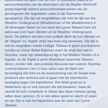
persconferenties van de advocaten van de Baader-Meinhoff
groep eigenlijk indirect persconferenties waren van de
gevangenen die opgesloten zaten in de Stammheim
gevangenis. Die tijd zal vergelijkbaar zijn met de tijd van the
Weather Underground (Weatherman of the Weathermen) in
de Verenigde Staten en het werk dat Lynne Stewart toen als
advocaat voor haar cliënten uit de Weather Underground
deed. De pleiters stonden toen politiek dicht bij hun cliënten en
de ‘illegale’ en ‘legale’ strijd was toen erg verweven. Die tijd is
niet te vergelijken metde huidige. Stewart is geen practiserend
moslim en Omar Abdel-Rahman voert de strijd dan wel in
Amerika, maar zijn zwaartepunt ligt in het Midden Oosten of in
Egypte, en de Ssjeik is geen Amerikaan waarmee Stewart
direct, zonder tolk, een politieke discussie kan voeren. Rechtse
commentatoren zien in haar steun aan de Sjeik een
bevestiging dat links na de ineenstorting van de Sovjet Unie
probeert een verbond aan te gaan met de islamitische
beweging tegen het kapitalisme. Het klinkt goed en in
Nederland zijn er ook mensen die dat beweren, maar de
wereld zit toch complexer in elkaar dan deze mensen graag
willen doen geloven. Er is niet alleen goed en slecht of zwart
en wit. Dat is ook het bijzondere aan de zaak van Lynne
Stewart.