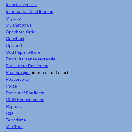
Identificatieplicht
Informanten & Infiltranten
Migratie
Multinationals
Openbare Orde
Openheid
Opstand
Oud Papier Affaire
Paola, Italiaanse repressie
Particuliere Recherche
Paul Kraaijer
, informant of fantast
Pepperspray
Politie
Preventief Fouilleren
RCID Kennemerland
Repressie
RID
Terrorisme
Van Traa