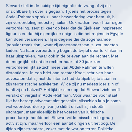
Stewart stelt in de huidige tijd eigenlijk de vraag of zij die
onzichtbare lijn over is gegaan. Tijdens het proces tegen
Abdel-Rahman sprak zij haar bewondering voor hem uit, bij
zijn veroordeling moest zij huilen. Ook nadien, voor haar eigen
veroordeling, zegt zij keer op keer dat de Sjeik een inspirerend
figuur is en dat hij eigenlijk de enige is die het regime in Egypte
kan doen veranderen. Hij is degene die de zogenaamde
‘popular revolution’, waar zij voorstander van is, zou moeten
leiden. Na haar veroordeling begint de twijfel door te klinken in
haar uitspraken, maar ook in de brieven aan de rechter. Met
de mogelijkheid dat de rechter haar tot 30 jaar kan
veroordelen lijkt ze zich meer van Abdel-Rahman te willen
distantiëren. In een brief aan rechter Koeltl schrijven haar
advocaten dat zij niet de intentie had de Sjeik bij te staan in
zijn terroristische activiteiten. Wilde zij nu medestrijder zijn of
haalt zij nu bakzeil? Het lijkt er sterk op dat Stewart zich heeft
verslikt of vergist in Abdel-Rahman. Voor waar ze voor staat
lijkt het beroep advocaat niet geschikt. Misschien kun je soms
wel woordvoerder zijn van je cliënt en zelf zijn ideeën
uitdragen, maar eigenlijk is het voeren van juridische
procedure je hoofddoel. Stewart wilde misschien te graag
activist zijn, maar verloor een aantal dingen uit het oog. De
tijden zijn veranderd, zeker met de war on terror. Politieke