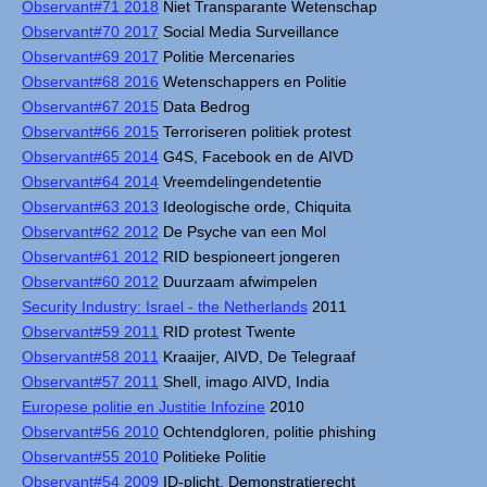
Observant#71 2018
Niet Transparante Wetenschap
Observant#70 2017
Social Media Surveillance
Observant#69 2017
Politie Mercenaries
Observant#68 2016
Wetenschappers en Politie
Observant#67 2015
Data Bedrog
Observant#66 2015
Terroriseren politiek protest
Observant#65 2014
G4S, Facebook en de AIVD
Observant#64 2014
Vreemdelingendetentie
Observant#63 2013
Ideologische orde, Chiquita
Observant#62 2012
De Psyche van een Mol
Observant#61 2012
RID bespioneert jongeren
Observant#60 2012
Duurzaam afwimpelen
Security Industry: Israel - the Netherlands
2011
Observant#59 2011
RID protest Twente
Observant#58 2011
Kraaijer, AIVD, De Telegraaf
Observant#57 2011
Shell, imago AIVD, India
Europese politie en Justitie Infozine
2010
Observant#56 2010
Ochtendgloren, politie phishing
Observant#55 2010
Politieke Politie
Observant#54 2009
ID-plicht, Demonstratierecht