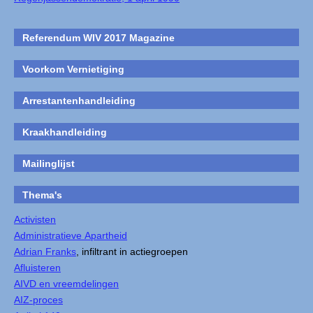
Referendum WIV 2017 Magazine
Voorkom Vernietiging
Arrestantenhandleiding
Kraakhandleiding
Mailinglijst
Thema's
Activisten
Administratieve Apartheid
Adrian Franks
, infiltrant in actiegroepen
Afluisteren
AIVD en vreemdelingen
AIZ-proces