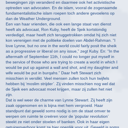
bewegingen zijn veranderd en daarmee ook het activistische
optreden van advocaten. En de islam, vooral de zogenaamde
fundamentalistische islam roepen toch andere gevoelens op
dan de Weather Underground.
Een van haar vrienden, die ook een lange staat van dienst
heeft als advocaat, Ron Kuby, heeft de Sjeik kortstondig
verdedigd, maar heeft zich teruggetrokken omdat hij zich niet
kon verenigen met de politieke doelen van Abdel-Rahman. “I
love Lynne, but no one in the world could fairly posit the sheik
as a progressive or liberal on any issue,” zegt Kuby. En: “In the
aftermath of September 11th, I could no longer put myself in
the service of those who are trying to create a world in which I
would be put up against a wall and shot, and my daughter and
wife would be put in burqahs.” Daar heft Stewart zich
misschien in verslikt. Veel mensen zullen toch hun twijfels
hebben bij ‘moslim strijder’. Zij vinden misschien nog wel dat
de Sjeik een advocaat moet krijgen, maar zij zullen het niet
zijn.
Dat is wel weer de charme van Lynne Stewart. Zij heeft zijn
zaak opgenomen en is bijna met hem vergroeid. Haar
standpunt dat geweld soms nodig is om de staat omver te
werpen om ruimte te creëren voor de ‘popular revolution’
steekt ze niet onder stoelen of banken. Ook in haar eigen
getuigenverhoor komt ze hier openlijk voor uit. Geweld is soms