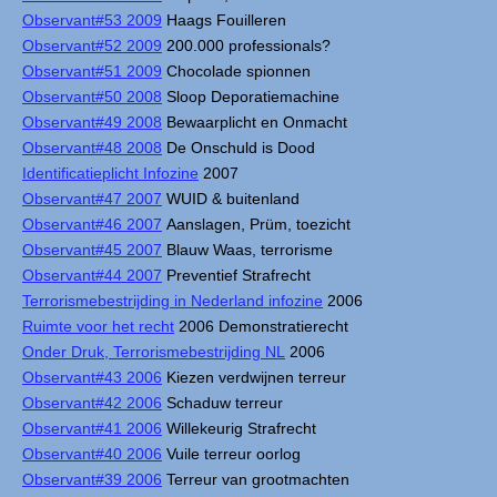
Observant#53 2009
Haags Fouilleren
Observant#52 2009
200.000 professionals?
Observant#51 2009
Chocolade spionnen
Observant#50 2008
Sloop Deporatiemachine
Observant#49 2008
Bewaarplicht en Onmacht
Observant#48 2008
De Onschuld is Dood
Identificatieplicht Infozine
2007
Observant#47 2007
WUID & buitenland
Observant#46 2007
Aanslagen, Prüm, toezicht
Observant#45 2007
Blauw Waas, terrorisme
Observant#44 2007
Preventief Strafrecht
Terrorismebestrijding in Nederland infozine
2006
Ruimte voor het recht
2006 Demonstratierecht
Onder Druk, Terrorismebestrijding NL
2006
Observant#43 2006
Kiezen verdwijnen terreur
Observant#42 2006
Schaduw terreur
Observant#41 2006
Willekeurig Strafrecht
Observant#40 2006
Vuile terreur oorlog
Observant#39 2006
Terreur van grootmachten