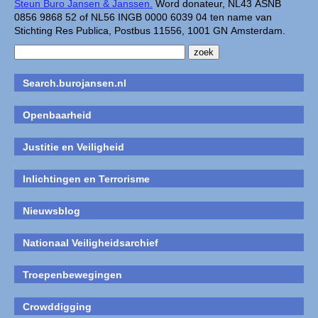
Steun Buro Jansen & Janssen.
Word donateur, NL43 ASNB
0856 9868 52 of NL56 INGB 0000 6039 04 ten name van
Stichting Res Publica, Postbus 11556, 1001 GN Amsterdam.
Search.burojansen.nl
Openbaarheid
Justitie en Veiligheid
Inlichtingen en Terrorisme
Nieuwsblog
Nationaal Veiligheidsarchief
Troepenbewegingen
Crowddigging