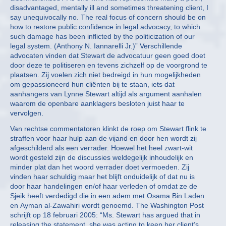
disadvantaged, mentally ill and sometimes threatening client, I
say unequivocally no. The real focus of concern should be on
how to restore public confidence in legal advocacy, to which
such damage has been inflicted by the politicization of our
legal system. (Anthony N. Iannarelli Jr.)” Verschillende
advocaten vinden dat Stewart de advocatuur geen goed doet
door deze te politiseren en tevens zichzelf op de voorgrond te
plaatsen. Zij voelen zich niet bedreigd in hun mogelijkheden
om gepassioneerd hun cliënten bij te staan, iets dat
aanhangers van Lynne Stewart altijd als argument aanhalen
waarom de openbare aanklagers besloten juist haar te
vervolgen.
Van rechtse commentatoren klinkt de roep om Stewart flink te
straffen voor haar hulp aan de vijand en door hen wordt zij
afgeschilderd als een verrader. Hoewel het heel zwart-wit
wordt gesteld zijn de discussies weldegelijk inhoudelijk en
minder plat dan het woord verrader doet vermoeden. Zij
vinden haar schuldig maar het blijft onduidelijk of dat nu is
door haar handelingen en/of haar verleden of omdat ze de
Sjeik heeft verdedigd die in een adem met Osama Bin Laden
en Ayman al-Zawahiri wordt genoemd. The Washington Post
schrijft op 18 februari 2005: “Ms. Stewart has argued that in
releasing the statement, she was acting to keep her client’s