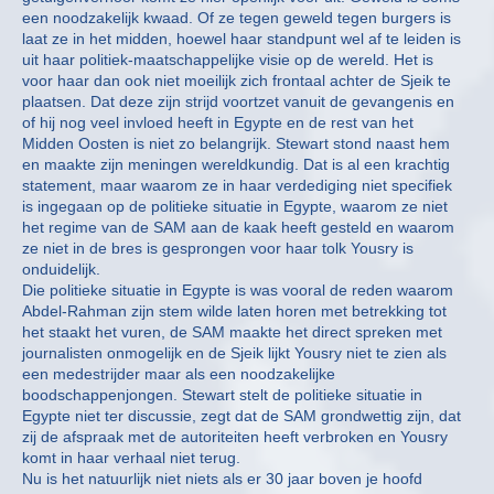
een noodzakelijk kwaad. Of ze tegen geweld tegen burgers is
laat ze in het midden, hoewel haar standpunt wel af te leiden is
uit haar politiek-maatschappelijke visie op de wereld. Het is
voor haar dan ook niet moeilijk zich frontaal achter de Sjeik te
plaatsen. Dat deze zijn strijd voortzet vanuit de gevangenis en
of hij nog veel invloed heeft in Egypte en de rest van het
Midden Oosten is niet zo belangrijk. Stewart stond naast hem
en maakte zijn meningen wereldkundig. Dat is al een krachtig
statement, maar waarom ze in haar verdediging niet specifiek
is ingegaan op de politieke situatie in Egypte, waarom ze niet
het regime van de SAM aan de kaak heeft gesteld en waarom
ze niet in de bres is gesprongen voor haar tolk Yousry is
onduidelijk.
Die politieke situatie in Egypte is was vooral de reden waarom
Abdel-Rahman zijn stem wilde laten horen met betrekking tot
het staakt het vuren, de SAM maakte het direct spreken met
journalisten onmogelijk en de Sjeik lijkt Yousry niet te zien als
een medestrijder maar als een noodzakelijke
boodschappenjongen. Stewart stelt de politieke situatie in
Egypte niet ter discussie, zegt dat de SAM grondwettig zijn, dat
zij de afspraak met de autoriteiten heeft verbroken en Yousry
komt in haar verhaal niet terug.
Nu is het natuurlijk niet niets als er 30 jaar boven je hoofd