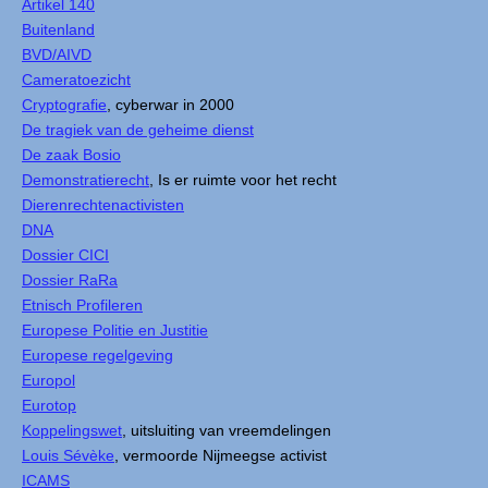
Artikel 140
Buitenland
BVD/AIVD
Cameratoezicht
Cryptografie
, cyberwar in 2000
De tragiek van de geheime dienst
De zaak Bosio
Demonstratierecht
, Is er ruimte voor het recht
Dierenrechtenactivisten
DNA
Dossier CICI
Dossier RaRa
Etnisch Profileren
Europese Politie en Justitie
Europese regelgeving
Europol
Eurotop
Koppelingswet
, uitsluiting van vreemdelingen
Louis Sévèke
, vermoorde Nijmeegse activist
ICAMS