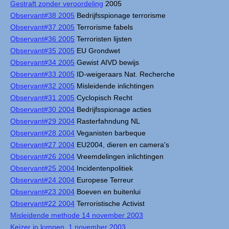
Gestraft zonder veroordeling
2005
Observant#38 2005
Bedrijfsspionage terrorisme
Observant#37 2005
Terrorisme fabels
Observant#36 2005
Terroristen lijsten
Observant#35 2005
EU Grondwet
Observant#34 2005
Gewist AIVD bewijs
Observant#33 2005
ID-weigeraars Nat. Recherche
Observant#32 2005
Misleidende inlichtingen
Observant#31 2005
Cyclopisch Recht
Observant#30 2004
Bedrijfsspionage acties
Observant#29 2004
Rasterfahndung NL
Observant#28 2004
Veganisten barbeque
Observant#27 2004
EU2004, dieren en camera's
Observant#26 2004
Vreemdelingen inlichtingen
Observant#25 2004
Incidentenpolitiek
Observant#24 2004
Europese Terreur
Observant#23 2004
Boeven en buitenlui
Observant#22 2004
Terroristische Activist
Misleidende methode 14 november 2003
Keizer in lompen, 1 november 2003