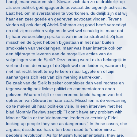
hangt, maar waarom stelt Stewart zich dan zo uitdrukkelijk op
als een politiek geëngageerde advocaat die eigenlijk activist is.
Laat het, om misverstanden te voorkomen, duidelijk zijn dat wij
haar een zeer goede en gedreven advocaat vinden. Tevens
vinden wij ook dat zij Abdel-Rahman erg goed heeft verdedigd
en dat zij misschien volgens de wet wel schuldig is, maar dat
bij haar veroordeling sprake is van intentie-strafrecht. Zij kan
misschien de Sjeik hebben bijgestaan in het naar buiten
smokkelen van verklaringen, maar was haar intentie ook om
een bijdrage te leveren aan de mogelijke acties van de
volgelingen van de Sjeik? Deze vraag wordt extra belangrijk in
verband met de vraag of de Sjeik wel een leider is, waarom hij
niet het recht heeft terug te keren naar Egypte en of zijn
aanhangers zich iets van zijn mening aantrekken.
De zaak van de Sjeik is zeker complexer dan veel rechtse en
tegenwoordig ook linkse politici en commentatoren doen
geloven. Waarom blijft er een vreemd beeld hangen van het
optreden van Stewart in haar zaak. Misschien is de verwarring
op te maken uit haar politieke visie. In een interview met het
blad Monthly Review zegt zij: ‘“I don’t have any problem with
Mao or Stalin or the Vietnamese leaders or certainly Fidel
locking up people they see as dangerous.” In those cases, she
argues, dissidence has often been used to “undermine a
people’s revolution.” As for Muslim fundamentalists, they are,