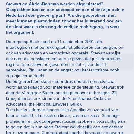
Stewart en Abdel-Rahman werden afgeluisterd?
Gesprekken tussen een advocaat en een cliënt zijn ook in
Nederland een gevoelig punt. Als die gesprekken niet
meer kunnen plaatsvinden zonder het luisterend oor van
de staat waar is dan nog de eerlijke rechtsgang, is vaak
het argument.
De regering Bush heeft na 11 september 2001 alle
maatregelen met betrekking tot het afluisteren van burgers en
ook van advocaten en verdachten opgerekt. Stewart verwijst
ook naar die aanslagen om aan te geven dat juist daarna het
regime repressiever is geworden en dat zij zonder 11
september, Bin Laden en de angst voor het terrorisme nooit
zou zijn veroordeeld.
De burgerrechten staan onder druk doordat een advocaat
wordt aangeklaagd voor materiele ondersteuning. Stewart trok
door de Verenigde Staten om dat punt over te brengen. Zij
kreeg daartoe ook steun van de Amerikaanse Orde van
Advocaten (the National Lawyers Guild).
Toch is niet iedereen binnen links Amerika zo overtuigd van
haar onschuld, of misschien liever, van haar zaak. Sommige
profesoren en ook collega-advocaten proberen voorzichtig aan
te geven dat in hun ogen Stewart wel degelijk een onzichtbare
lijn is overgegaan. Centraal staat daarbij de vraag in hoeverre