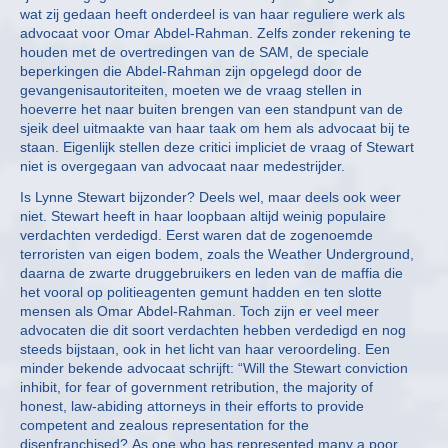
wat zij gedaan heeft onderdeel is van haar reguliere werk als
advocaat voor Omar Abdel-Rahman. Zelfs zonder rekening te
houden met de overtredingen van de SAM, de speciale
beperkingen die Abdel-Rahman zijn opgelegd door de
gevangenisautoriteiten, moeten we de vraag stellen in
hoeverre het naar buiten brengen van een standpunt van de
sjeik deel uitmaakte van haar taak om hem als advocaat bij te
staan. Eigenlijk stellen deze critici impliciet de vraag of Stewart
niet is overgegaan van advocaat naar medestrijder.
Is Lynne Stewart bijzonder? Deels wel, maar deels ook weer
niet. Stewart heeft in haar loopbaan altijd weinig populaire
verdachten verdedigd. Eerst waren dat de zogenoemde
terroristen van eigen bodem, zoals the Weather Underground,
daarna de zwarte druggebruikers en leden van de maffia die
het vooral op politieagenten gemunt hadden en ten slotte
mensen als Omar Abdel-Rahman. Toch zijn er veel meer
advocaten die dit soort verdachten hebben verdedigd en nog
steeds bijstaan, ook in het licht van haar veroordeling. Een
minder bekende advocaat schrijft: “Will the Stewart conviction
inhibit, for fear of government retribution, the majority of
honest, law-abiding attorneys in their efforts to provide
competent and zealous representation for the
disenfranchised? As one who has represented many a poor,