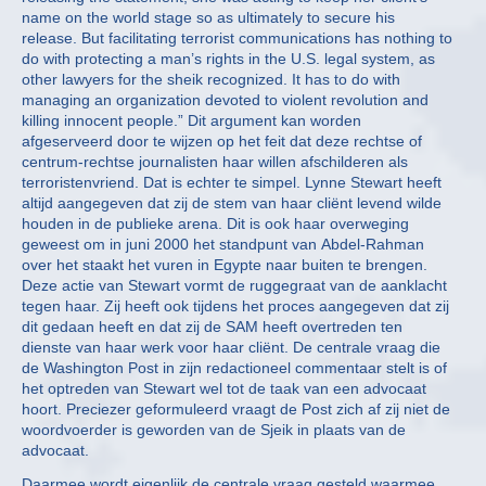
name on the world stage so as ultimately to secure his
release. But facilitating terrorist communications has nothing to
do with protecting a man’s rights in the U.S. legal system, as
other lawyers for the sheik recognized. It has to do with
managing an organization devoted to violent revolution and
killing innocent people.” Dit argument kan worden
afgeserveerd door te wijzen op het feit dat deze rechtse of
centrum-rechtse journalisten haar willen afschilderen als
terroristenvriend. Dat is echter te simpel. Lynne Stewart heeft
altijd aangegeven dat zij de stem van haar cliënt levend wilde
houden in de publieke arena. Dit is ook haar overweging
geweest om in juni 2000 het standpunt van Abdel-Rahman
over het staakt het vuren in Egypte naar buiten te brengen.
Deze actie van Stewart vormt de ruggegraat van de aanklacht
tegen haar. Zij heeft ook tijdens het proces aangegeven dat zij
dit gedaan heeft en dat zij de SAM heeft overtreden ten
dienste van haar werk voor haar cliënt. De centrale vraag die
de Washington Post in zijn redactioneel commentaar stelt is of
het optreden van Stewart wel tot de taak van een advocaat
hoort. Preciezer geformuleerd vraagt de Post zich af zij niet de
woordvoerder is geworden van de Sjeik in plaats van de
advocaat.
Daarmee wordt eigenlijk de centrale vraag gesteld waarmee