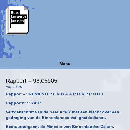
Menu
Rapport – 96.05905
May 1, 1997
Rapport – 96.05905 O P E N B A A R R A P P O R T
Rapportnr.: 97/81*
Verzoekschrift van de heer X te Y met een klacht over een
gedraging van de Binnenlandse Veiligheidsdienst.
Bestuursorgaan:
de Minister van Binnenlandse Zaken
.