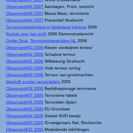
Observant#46 2007
Aanslagen, Prüm, toezicht
Observant#45 2007
Blauw Waas, terrorisme
Observant#44 2007
Preventief Strafrecht
Terrorismebestrijding in Nederland infozine
2006
Ruimte voor het recht
2006 Demonstratierecht
Onder Druk, Terrorismebestrijding NL
2006
Observant#43 2006
Kiezen verdwijnen terreur
Observant#42 2006
Schaduw terreur
Observant#41 2006
Willekeurig Strafrecht
Observant#40 2006
Vuile terreur oorlog
Observant#39 2006
Terreur van grootmachten
Gestraft zonder veroordeling
2005
Observant#38 2005
Bedrijfsspionage terrorisme
Observant#37 2005
Terrorisme fabels
Observant#36 2005
Terroristen lijsten
Observant#35 2005
EU Grondwet
Observant#34 2005
Gewist AIVD bewijs
Observant#33 2005
ID-weigeraars Nat. Recherche
Observant#32 2005
Misleidende inlichtingen