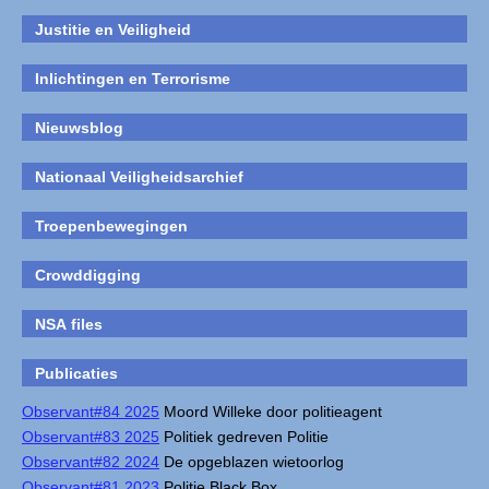
Justitie en Veiligheid
Inlichtingen en Terrorisme
Nieuwsblog
Nationaal Veiligheidsarchief
Troepenbewegingen
Crowddigging
NSA files
Publicaties
Observant#84 2025
Moord Willeke door politieagent
Observant#83 2025
Politiek gedreven Politie
Observant#82 2024
De opgeblazen wietoorlog
Observant#81 2023
Politie Black Box