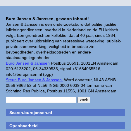
Buro Jansen & Janssen, gewoon inhoud!
Jansen & Janssen is een onderzoeksburo dat politie, justitie,
inlichtingendiensten, overheid in Nederland en de EU kritisch
volgt. Een grondrechten kollektief dat al 40 jaar, sinds 1984,
publiceert over uitbreiding van repressieve wetgeving, publiek-
private samenwerking, veiligheid in breedste zin,
bevoegdheden, overheidsoptreden en andere
staatsaangelegenheden.
Buro Jansen & Janssen
Postbus 10591, 1001EN Amsterdam,
020-6123202, 06-34339533, signal +31684065516,
info@burojansen.nl (pgp)
Steun Buro Jansen & Janssen.
Word donateur, NL43 ASNB
0856 9868 52 of NL56 INGB 0000 6039 04 ten name van
Stichting Res Publica, Postbus 11556, 1001 GN Amsterdam.
Search.burojansen.nl
Openbaarheid