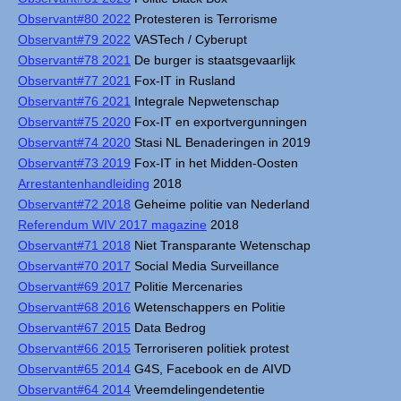
Observant#80 2022
Protesteren is Terrorisme
Observant#79 2022
VASTech / Cyberupt
Observant#78 2021
De burger is staatsgevaarlijk
Observant#77 2021
Fox-IT in Rusland
Observant#76 2021
Integrale Nepwetenschap
Observant#75 2020
Fox-IT en exportvergunningen
Observant#74 2020
Stasi NL Benaderingen in 2019
Observant#73 2019
Fox-IT in het Midden-Oosten
Arrestantenhandleiding
2018
Observant#72 2018
Geheime politie van Nederland
Referendum WIV 2017 magazine
2018
Observant#71 2018
Niet Transparante Wetenschap
Observant#70 2017
Social Media Surveillance
Observant#69 2017
Politie Mercenaries
Observant#68 2016
Wetenschappers en Politie
Observant#67 2015
Data Bedrog
Observant#66 2015
Terroriseren politiek protest
Observant#65 2014
G4S, Facebook en de AIVD
Observant#64 2014
Vreemdelingendetentie