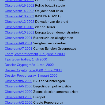
Observant#16 2002
EU Europol snuffelen
Observant#15 2002
Politie betaalt studie
Observant#14 2002
Op jacht naar links
Observant#13 2002
IMSI DNA BVD kip
Observant#12 2002
De vader van de bruid
Observant#11 2001
War on Terror
Observant#10 2001
Europa tegen demonstranten
Observant#9 2001
Burenruzie en oliegiganten
Observant#8 2001
Veiligheid en zekerheid
Observant#7 2001
Camus Echelon Greenpeace
Zoom, cameratoezicht, 1 augustus 2000
Tips tegen tralies, 1 juli 2000
Dossier Cryptografie, 1 mei 2000
Dossier Cryptografie (GB), 1 mei 2000
Dossier Pepperspray, 1 maart 2000
Observant#6 2000
BVD en vluchtelingen
Observant#5 2000
Begrotingen politie justitie
Observant#4 2000
Zoom: dossier cameratoezicht
Observant#3 2000
Europol
Observant#2 2000
Crypto Pepperspray