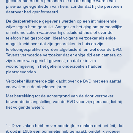
geconfronteerd met personen die op de hoogte waren van
privé-aangelegenheden van hem, zonder dat hij die personen
daarover had geïnformeerd.
De desbetreffende gegevens werden op een intimiderende
wijze tegen hem gebruikt. Aangezien het ging om persoonlijke
en intieme zaken waarover hij uitsluitend thuis of over de
telefoon had gesproken, bleef volgens verzoeker als enige
mogelijkheid over dat zijn gesprekken in huis en zijn
telefoongesprekken werden afgeluisterd, en wel door de BVD.
Tevens vermoedde verzoeker dat er enige tijd een camera op
zijn kamer was gericht geweest, en dat er in zijn
woonomgeving in het geheim onderzoeken hadden
plaatsgevonden.
Verzoeker illustreerde zijn klacht over de BVD met een aantal
voorvallen in de afgelopen jaren.
Met betrekking tot de achtergrond van de door verzoeker
beweerde belangstelling van de BVD voor zijn persoon, liet hij
het volgende weten:
“…Deze zaken hebben vermoedelijk te maken met het feit, dat
ik ooit in 1986 een bommetje heb gemaakt, omdat ik vroeger