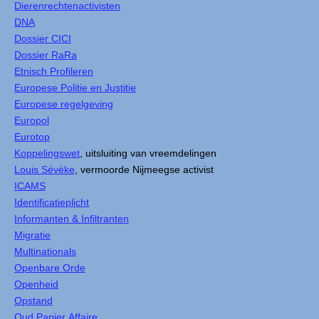
Dierenrechtenactivisten
DNA
Dossier CICI
Dossier RaRa
Etnisch Profileren
Europese Politie en Justitie
Europese regelgeving
Europol
Eurotop
Koppelingswet
, uitsluiting van vreemdelingen
Louis Sévèke
, vermoorde Nijmeegse activist
ICAMS
Identificatieplicht
Informanten & Infiltranten
Migratie
Multinationals
Openbare Orde
Openheid
Opstand
Oud Papier Affaire