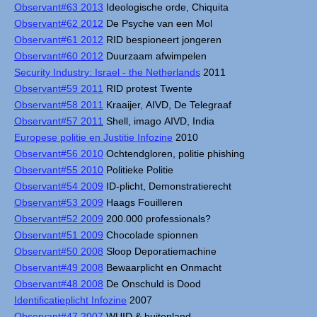
Observant#63 2013
Ideologische orde, Chiquita
Observant#62 2012
De Psyche van een Mol
Observant#61 2012
RID bespioneert jongeren
Observant#60 2012
Duurzaam afwimpelen
Security Industry: Israel - the Netherlands
2011
Observant#59 2011
RID protest Twente
Observant#58 2011
Kraaijer, AIVD, De Telegraaf
Observant#57 2011
Shell, imago AIVD, India
Europese politie en Justitie Infozine
2010
Observant#56 2010
Ochtendgloren, politie phishing
Observant#55 2010
Politieke Politie
Observant#54 2009
ID-plicht, Demonstratierecht
Observant#53 2009
Haags Fouilleren
Observant#52 2009
200.000 professionals?
Observant#51 2009
Chocolade spionnen
Observant#50 2008
Sloop Deporatiemachine
Observant#49 2008
Bewaarplicht en Onmacht
Observant#48 2008
De Onschuld is Dood
Identificatieplicht Infozine
2007
Observant#47 2007
WUID & buitenland