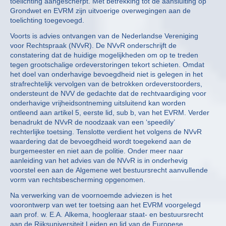
toelichting aangescherpt. Met betrekking tot de aansluiting op
Grondwet en EVRM zijn uitvoerige overwegingen aan de
toelichting toegevoegd.
Voorts is advies ontvangen van de Nederlandse Vereniging
voor Rechtspraak (NVvR). De NVvR onderschrijft de
constatering dat de huidige mogelijkheden om op te treden
tegen grootschalige ordeverstoringen tekort schieten. Omdat
het doel van onderhavige bevoegdheid niet is gelegen in het
strafrechtelijk vervolgen van de betrokken ordeverstoorders,
ondersteunt de NVV de gedachte dat de rechtvaardiging voor
onderhavige vrijheidsontneming uitsluitend kan worden
ontleend aan artikel 5, eerste lid, sub b, van het EVRM. Verder
benadrukt de NVvR de noodzaak van een ‘speedily’
rechterlijke toetsing. Tenslotte verdient het volgens de NVvR
waardering dat de bevoegdheid wordt toegekend aan de
burgemeester en niet aan de politie. Onder meer naar
aanleiding van het advies van de NVvR is in onderhevig
voorstel een aan de Algemene wet bestuursrecht aanvullende
vorm van rechtsbescherming opgenomen.
Na verwerking van de voornoemde adviezen is het
voorontwerp van wet ter toetsing aan het EVRM voorgelegd
aan prof. w. E.A. Alkema, hoogleraar staat- en bestuursrecht
aan de Rijksuniversiteit Leiden en lid van de Europese