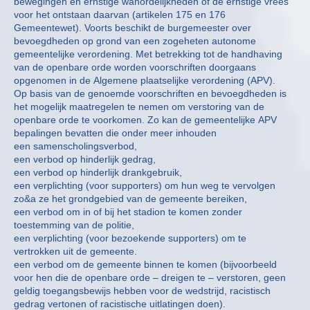
bewegingen en ernstige wanordelijkheden of de ernstige vrees
voor het ontstaan daarvan (artikelen 175 en 176
Gemeentewet). Voorts beschikt de burgemeester over
bevoegdheden op grond van een zogeheten autonome
gemeentelijke verordening. Met betrekking tot de handhaving
van de openbare orde worden voorschriften doorgaans
opgenomen in de Algemene plaatselijke verordening (APV).
Op basis van de genoemde voorschriften en bevoegdheden is
het mogelijk maatregelen te nemen om verstoring van de
openbare orde te voorkomen. Zo kan de gemeentelijke APV
bepalingen bevatten die onder meer inhouden
een samenscholingsverbod,
een verbod op hinderlijk gedrag,
een verbod op hinderlijk drankgebruik,
een verplichting (voor supporters) om hun weg te vervolgen
zo&a ze het grondgebied van de gemeente bereiken,
een verbod om in of bij het stadion te komen zonder
toestemming van de politie,
een verplichting (voor bezoekende supporters) om te
vertrokken uit de gemeente.
een verbod om de gemeente binnen te komen (bijvoorbeeld
voor hen die de openbare orde – dreigen te – verstoren, geen
geldig toegangsbewijs hebben voor de wedstrijd, racistisch
gedrag vertonen of racistische uitlatingen doen).