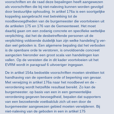
voorschriften en de raad deze bepalingen heeft aangewezen
als voorschriften die bij niet-naleving kunnen worden gevolgd
door bestuurlijke ophouding. In artikel 176a is een soortgelijke
koppeling aangebracht met betrekking tot de
noodbevoegdheden van de burgemeester die voortvloeien uit
de artikelen 175 en 176 van de Gemeentewet. Het moet
daarbij gaan om een zodanig concrete en specifieke wettelijke
verplichting, dat het de desbetreffende personen uit de
verplichting voldoende duidelijk kan zijn welke handeling”g ver-
dan wel geboden is. Een algemene bepaling dat het verboden
is de openbare orde te verstoren, is onvoldoende concreet
aangezien hieronder een groot scala van handelingen kan
vallen. Op de vereisten die in dit kader voortvloeien uit het
EVRM wordt in paragraaf 6 uitvoeriger ingegaan.
De in artikel 154a bedoelde voorschriften moeten strekken tot
handhaving van de openbare orde of beperking van gevaar.
Met verwijzing in artikel 176a naar het noodbevel en de -
verordening wordt hetzelfde resultaat bereikt. Zo kan de
burgemeester. op basis van een in een gemeentelijke
verordening gegeven bevoegdheid, bepalen dat supporters
van een bezoekende voetbalclub zich uit een door de
burgemeester aangewezen gebied moeten verwijderen. Bij
niet-naleving van de geboden in een in artikel 175