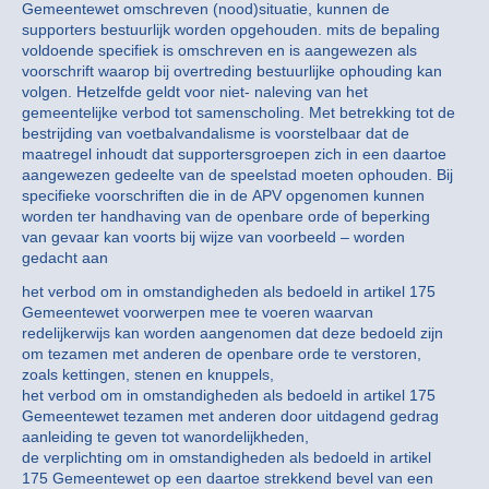
Gemeentewet omschreven (nood)situatie, kunnen de
supporters bestuurlijk worden opgehouden. mits de bepaling
voldoende specifiek is omschreven en is aangewezen als
voorschrift waarop bij overtreding bestuurlijke ophouding kan
volgen. Hetzelfde geldt voor niet- naleving van het
gemeentelijke verbod tot samenscholing. Met betrekking tot de
bestrijding van voetbalvandalisme is voorstelbaar dat de
maatregel inhoudt dat supportersgroepen zich in een daartoe
aangewezen gedeelte van de speelstad moeten ophouden. Bij
specifieke voorschriften die in de APV opgenomen kunnen
worden ter handhaving van de openbare orde of beperking
van gevaar kan voorts bij wijze van voorbeeld – worden
gedacht aan
het verbod om in omstandigheden als bedoeld in artikel 175
Gemeentewet voorwerpen mee te voeren waarvan
redelijkerwijs kan worden aangenomen dat deze bedoeld zijn
om tezamen met anderen de openbare orde te verstoren,
zoals kettingen, stenen en knuppels,
het verbod om in omstandigheden als bedoeld in artikel 175
Gemeentewet tezamen met anderen door uitdagend gedrag
aanleiding te geven tot wanordelijkheden,
de verplichting om in omstandigheden als bedoeld in artikel
175 Gemeentewet op een daartoe strekkend bevel van een