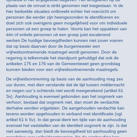
plaats van de onrust is strikt genomen niet toegestaan. In de
hier bedoelde situaties ontbreekt echter het overzicht om
personen die eerder zijn heengezonden te identificeren en
doet zich ook overigens geen mogelijkheid voor om individuele
personen uit een groep te halen. Voorts kan het oppakken van
één of enkele personen uit een groep juist escalerend
werken.De huidige bevoegdheden kunnen niet zover voeren
dat op basis daarvan door de burgemeester een
vrijheidsontnemende maatregel wordt genomen. Door de
regering is telkenmale het standpunt gehuldigd dat ook de
artikelen 175 en 176 van de Gemeentewet geen grondslag
kunnen bieden voor een vrijheidsontnemende maatregels.
De vrijheidsontneming op basis van de aanhouding mag zes
uur duren, met dien verstande dat de tijd tussen middernacht
en negen uur’s ochtends niet wordt meegerekend (artikel 61
Sv). Aanhouding is evenwel gebonden aan het oogmerk van
verhoor; bestaat dat oogmerk niet, dan moet de verdachte
derhalve worden vrijgelaten. De aangehouden verdachte kan
tevens worden opgehouden in verband met identificatie (vgl.
artikel 61 b Sv). In dat geval dient ten tijde van de aanhouding
evenwel het vaststellen van de identiteit oogmerk te zijn. Is dat
niet aanwezig, dan biedt de bevoegdheid tot aanhouding geen