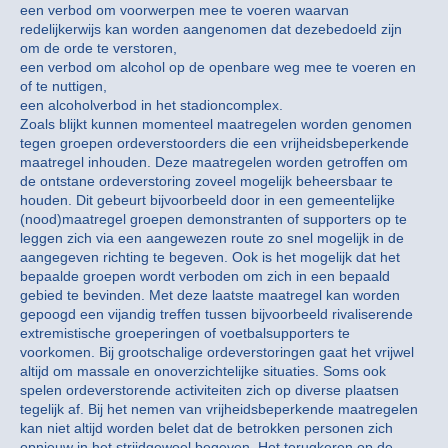
een verbod om voorwerpen mee te voeren waarvan
redelijkerwijs kan worden aangenomen dat dezebedoeld zijn
om de orde te verstoren,
een verbod om alcohol op de openbare weg mee te voeren en
of te nuttigen,
een alcoholverbod in het stadioncomplex.
Zoals blijkt kunnen momenteel maatregelen worden genomen
tegen groepen ordeverstoorders die een vrijheidsbeperkende
maatregel inhouden. Deze maatregelen worden getroffen om
de ontstane ordeverstoring zoveel mogelijk beheersbaar te
houden. Dit gebeurt bijvoorbeeld door in een gemeentelijke
(nood)maatregel groepen demonstranten of supporters op te
leggen zich via een aangewezen route zo snel mogelijk in de
aangegeven richting te begeven. Ook is het mogelijk dat het
bepaalde groepen wordt verboden om zich in een bepaald
gebied te bevinden. Met deze laatste maatregel kan worden
gepoogd een vijandig treffen tussen bijvoorbeeld rivaliserende
extremistische groeperingen of voetbalsupporters te
voorkomen. Bij grootschalige ordeverstoringen gaat het vrijwel
altijd om massale en onoverzichtelijke situaties. Soms ook
spelen ordeverstorende activiteiten zich op diverse plaatsen
tegelijk af. Bij het nemen van vrijheidsbeperkende maatregelen
kan niet altijd worden belet dat de betrokken personen zich
opnieuw in het strijdgewoel begeven. Het terugkeren op de