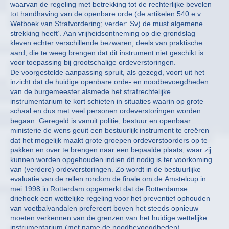
waarvan de regeling met betrekking tot de rechterlijke bevelen
tot handhaving van de openbare orde (de artikelen 540 e.v.
Wetboek van Strafvordering; verder: Sv) de must algemene
strekking heeft’. Aan vrijheidsontneming op die grondslag
kleven echter verschillende bezwaren, deels van praktische
aard, die te weeg brengen dat dit instrument niet geschikt is
voor toepassing bij grootschalige ordeverstoringen.
De voorgestelde aanpassing spruit, als gezegd, voort uit het
inzicht dat de huidige openbare orde- en noodbevoegdheden
van de burgemeester alsmede het strafrechtelijke
instrumentarium te kort schieten in situaties waarin op grote
schaal en dus met veel personen ordeverstoringen worden
begaan. Geregeld is vanuit politie, bestuur en openbaar
ministerie de wens geuit een bestuurlijk instrument te creëren
dat het mogelijk maakt grote groepen ordeverstoorders op te
pakken en over te brengen naar een bepaalde plaats, waar zij
kunnen worden opgehouden indien dit nodig is ter voorkoming
van (verdere) ordeverstoringen. Zo wordt in de bestuurlijke
evaluatie van de rellen rondom de finale om de Amstelcup in
mei 1998 in Rotterdam opgemerkt dat de Rotterdamse
driehoek een wettelijke regeling voor het preventief ophouden
van voetbalvandalen prefereert boven het steeds opnieuw
moeten verkennen van de grenzen van het huidige wettelijke
instrumentarium (met name de noodbevoegdheden).