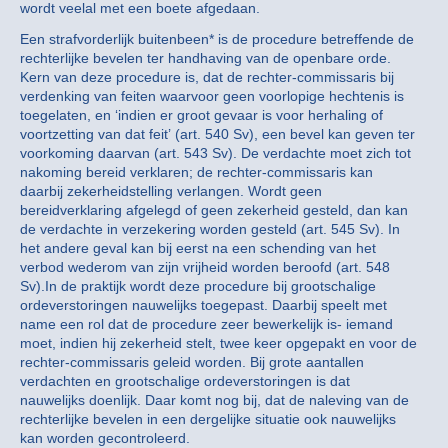
wordt veelal met een boete afgedaan.
Een strafvorderlijk buitenbeen* is de procedure betreffende de
rechterlijke bevelen ter handhaving van de openbare orde.
Kern van deze procedure is, dat de rechter-commissaris bij
verdenking van feiten waarvoor geen voorlopige hechtenis is
toegelaten, en ‘indien er groot gevaar is voor herhaling of
voortzetting van dat feit’ (art. 540 Sv), een bevel kan geven ter
voorkoming daarvan (art. 543 Sv). De verdachte moet zich tot
nakoming bereid verklaren; de rechter-commissaris kan
daarbij zekerheidstelling verlangen. Wordt geen
bereidverklaring afgelegd of geen zekerheid gesteld, dan kan
de verdachte in verzekering worden gesteld (art. 545 Sv). In
het andere geval kan bij eerst na een schending van het
verbod wederom van zijn vrijheid worden beroofd (art. 548
Sv).In de praktijk wordt deze procedure bij grootschalige
ordeverstoringen nauwelijks toegepast. Daarbij speelt met
name een rol dat de procedure zeer bewerkelijk is- iemand
moet, indien hij zekerheid stelt, twee keer opgepakt en voor de
rechter-commissaris geleid worden. Bij grote aantallen
verdachten en grootschalige ordeverstoringen is dat
nauwelijks doenlijk. Daar komt nog bij, dat de naleving van de
rechterlijke bevelen in een dergelijke situatie ook nauwelijks
kan worden gecontroleerd.