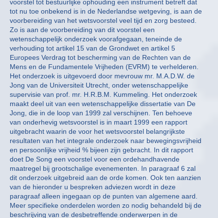
voorstel tot bestuurlijke ophouding een instrument betreft dat
tot nu toe onbekend is in de Nederlandse wetgeving, is aan de
voorbereiding van het wetsvoorstel veel tijd en zorg besteed.
Zo is aan de voorbereiding van dit voorstel een
wetenschappelijk onderzoek voorafgegaan, teneinde de
verhouding tot artikel 15 van de Grondwet en artikel 5
Europees Verdrag tot bescherming van de Rechten van de
Mens en de Fundamentele Vrijheden (EVRM) te verhelderen.
Het onderzoek is uitgevoerd door mevrouw mr. M.A.D.W. de
Jong van de Universiteit Utrecht, onder wetenschappelijke
supervisie van prof. mr. H.R.B.M. Kummeling. Het onderzoek
maakt deel uit van een wetenschappelijke dissertatie van De
Jong, die in de loop van 1999 zal verschijnen. Ten behoeve
van onderhevig wetsvoorstel is in maart 1999 een rapport
uitgebracht waarin de voor het wetsvoorstel belangrijkste
resultaten van het integrale onderzoek naar bewegingsvrijheid
en persoonlijke vrijheid % bijeen zijn gebracht. In dit rapport
doet De Song een voorstel voor een ordehandhavende
maatregel bij grootschalige evenementen. In paragraaf 6 zal
dit onderzoek uitgebreid aan de orde komen. Ook ten aanzien
van de hieronder u bespreken adviezen wordt in deze
paragraaf alleen ingegaan op de punten van algemene aard.
Meer specifieke onderdelen worden zo nodig behandeld bij de
beschrijving van de desbetreffende onderwerpen in de