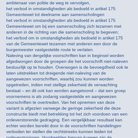
ambtenaar van politie de weg te vervolgen,
het verbod in omstandigheden als bedoeld in artikel 175
Gemeentewet tot deelname aan samenscholingen
het verbod in omstandigheden als bedoeld in artikel 175
Gemeentewet om bij een samenscholing zich tezamen met
anderen in de richting van die samenscholing te begeven;
het verbod om in omstandigheden als bedoeld in artikel 175
van de Gemeentewet tezamen met anderen een door de
burgemeester vastgestelde route te verlaten.
Naleving van dergelijke voorschriften kan in beginsel worden
afgedwongen door de groepen die het voorschrift niet-naleven
bestuurlijk op te houden. Overwogen is de bevoegdheid ook te
laten uitstrekken tot dreigende niet-naleving van de
aangewezen voorschriften, waarbij zou kunnen worden
opgetreden, indien met stellige zekerheid de verwachting
bestaat – en dit ook kan worden aangetoond – dat een groep
voornemens is als zodanig vastgestelde en aangewezen
voorschriften te overtreden. Van het opnemen van deze
variant is afgezien vanwege de geringe zekerheid die deze
constructie biedt met betrekking tot het zich voordoen van een
ordeverstorende gedraging. Een vergelijkbaar resultaat kan
echter worden bereikt door in de voorschriften handelingen
verboden ter stellen die rechtstreeks kunnen leiden tot
ordeverstoringen. Voorbeelden hiervan kunnen zijn de