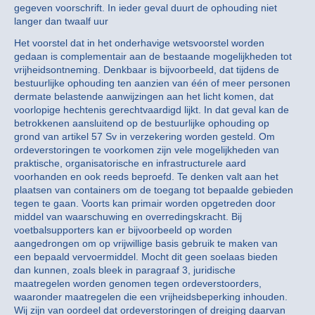
gegeven voorschrift. In ieder geval duurt de ophouding niet
langer dan twaalf uur
Het voorstel dat in het onderhavige wetsvoorstel worden
gedaan is complementair aan de bestaande mogelijkheden tot
vrijheidsontneming. Denkbaar is bijvoorbeeld, dat tijdens de
bestuurlijke ophouding ten aanzien van één of meer personen
dermate belastende aanwijzingen aan het licht komen, dat
voorlopige hechtenis gerechtvaardigd lijkt. In dat geval kan de
betrokkenen aansluitend op de bestuurlijke ophouding op
grond van artikel 57 Sv in verzekering worden gesteld. Om
ordeverstoringen te voorkomen zijn vele mogelijkheden van
praktische, organisatorische en infrastructurele aard
voorhanden en ook reeds beproefd. Te denken valt aan het
plaatsen van containers om de toegang tot bepaalde gebieden
tegen te gaan. Voorts kan primair worden opgetreden door
middel van waarschuwing en overredingskracht. Bij
voetbalsupporters kan er bijvoorbeeld op worden
aangedrongen om op vrijwillige basis gebruik te maken van
een bepaald vervoermiddel. Mocht dit geen soelaas bieden
dan kunnen, zoals bleek in paragraaf 3, juridische
maatregelen worden genomen tegen ordeverstoorders,
waaronder maatregelen die een vrijheidsbeperking inhouden.
Wij zijn van oordeel dat ordeverstoringen of dreiging daarvan