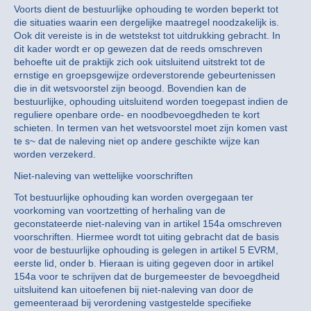
Voorts dient de bestuurlijke ophouding te worden beperkt tot
die situaties waarin een dergelijke maatregel noodzakelijk is.
Ook dit vereiste is in de wetstekst tot uitdrukking gebracht. In
dit kader wordt er op gewezen dat de reeds omschreven
behoefte uit de praktijk zich ook uitsluitend uitstrekt tot de
ernstige en groepsgewijze ordeverstorende gebeurtenissen
die in dit wetsvoorstel zijn beoogd. Bovendien kan de
bestuurlijke, ophouding uitsluitend worden toegepast indien de
reguliere openbare orde- en noodbevoegdheden te kort
schieten. In termen van het wetsvoorstel moet zijn komen vast
te s~ dat de naleving niet op andere geschikte wijze kan
worden verzekerd.
Niet-naleving van wettelijke voorschriften
Tot bestuurlijke ophouding kan worden overgegaan ter
voorkoming van voortzetting of herhaling van de
geconstateerde niet-naleving van in artikel 154a omschreven
voorschriften. Hiermee wordt tot uiting gebracht dat de basis
voor de bestuurlijke ophouding is gelegen in artikel 5 EVRM,
eerste lid, onder b. Hieraan is uiting gegeven door in artikel
154a voor te schrijven dat de burgemeester de bevoegdheid
uitsluitend kan uitoefenen bij niet-naleving van door de
gemeenteraad bij verordening vastgestelde specifieke