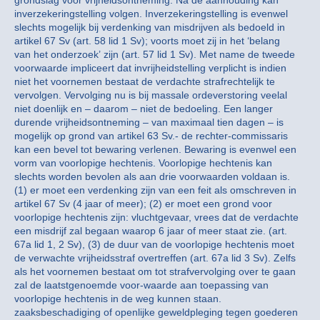
grondslag voor vrijheidsontneming. Na de aanhouding kan
inverzekeringstelling volgen. Inverzekeringstelling is evenwel
slechts mogelijk bij verdenking van misdrijven als bedoeld in
artikel 67 Sv (art. 58 lid 1 Sv); voorts moet zij in het ‘belang
van het onderzoek’ zijn (art. 57 lid 1 Sv). Met name de tweede
voorwaarde impliceert dat invrijheidstelling verplicht is indien
niet het voornemen bestaat de verdachte strafrechtelijk te
vervolgen. Vervolging nu is bij massale ordeverstoring veelal
niet doenlijk en – daarom – niet de bedoeling. Een langer
durende vrijheidsontneming – van maximaal tien dagen – is
mogelijk op grond van artikel 63 Sv.- de rechter-commissaris
kan een bevel tot bewaring verlenen. Bewaring is evenwel een
vorm van voorlopige hechtenis. Voorlopige hechtenis kan
slechts worden bevolen als aan drie voorwaarden voldaan is.
(1) er moet een verdenking zijn van een feit als omschreven in
artikel 67 Sv (4 jaar of meer); (2) er moet een grond voor
voorlopige hechtenis zijn: vluchtgevaar, vrees dat de verdachte
een misdrijf zal begaan waarop 6 jaar of meer staat zie. (art.
67a lid 1, 2 Sv), (3) de duur van de voorlopige hechtenis moet
de verwachte vrijheidsstraf overtreffen (art. 67a lid 3 Sv). Zelfs
als het voornemen bestaat om tot strafvervolging over te gaan
zal de laatstgenoemde voor-waarde aan toepassing van
voorlopige hechtenis in de weg kunnen staan.
zaaksbeschadiging of openlijke geweldpleging tegen goederen