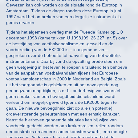
Gewezen kan ook worden op de situatie rond de Eurotop in
Amsterdam. Tijdens de dagen rondom deze Eurotop in juni
1997 werd het ontbreken van een dergelijke instrument als
gemis ervaren.
Tijdens het algemeen overleg met de Tweede Kamer op 1 0
december 1998 (kamerstikken U 1998199, 26 227, nr. 5) over
de bestrijding van voetbalvandalisme en -geweld en de
voorbereiding van de EK2000 is – in algemene zin –
gesproken over de behoefte tot aanvulling van het wettelijk
instrumentarium. Daarbij vond de opvatting brede steun om
geen wetgeving in het leven te roepen uitsluitend ten behoeve
van de aanpak van voetbalvandalen tijdens het Europese
voetbalkampioenschap in 2000 in Nederland en België. Zoals
uit het voorgaande is gebleken en uit het navolgende nog
genoegzaam mag blijken, is er bij onderhevig wetsvoorstel
geen sprake -van een bevoegdheid die uitsluitend wordt
verleend om mogelijk geweld tijdens de EK2000 tegen te
gaan. De nieuwe bevoegdheid ziet op alle (in potentie)
ordeverstorende gebeurtenissen met een ernstig karakter.
Naast de hierboven genoemde situaties kan bij wijze van
voorbeeld gedacht worden aan krakersrellen, rellen rondom
demonstraties en andere samenkomsten waarbij een menigte
aanwezig is, Anderzijds kan niet worden ontkend dat de