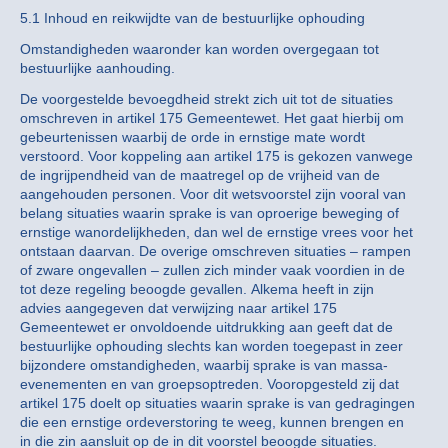
5.1 Inhoud en reikwijdte van de bestuurlijke ophouding
Omstandigheden waaronder kan worden overgegaan tot
bestuurlijke aanhouding.
De voorgestelde bevoegdheid strekt zich uit tot de situaties
omschreven in artikel 175 Gemeentewet. Het gaat hierbij om
gebeurtenissen waarbij de orde in ernstige mate wordt
verstoord. Voor koppeling aan artikel 175 is gekozen vanwege
de ingrijpendheid van de maatregel op de vrijheid van de
aangehouden personen. Voor dit wetsvoorstel zijn vooral van
belang situaties waarin sprake is van oproerige beweging of
ernstige wanordelijkheden, dan wel de ernstige vrees voor het
ontstaan daarvan. De overige omschreven situaties – rampen
of zware ongevallen – zullen zich minder vaak voordien in de
tot deze regeling beoogde gevallen. Alkema heeft in zijn
advies aangegeven dat verwijzing naar artikel 175
Gemeentewet er onvoldoende uitdrukking aan geeft dat de
bestuurlijke ophouding slechts kan worden toegepast in zeer
bijzondere omstandigheden, waarbij sprake is van massa-
evenementen en van groepsoptreden. Vooropgesteld zij dat
artikel 175 doelt op situaties waarin sprake is van gedragingen
die een ernstige ordeverstoring te weeg, kunnen brengen en
in die zin aansluit op de in dit voorstel beoogde situaties.