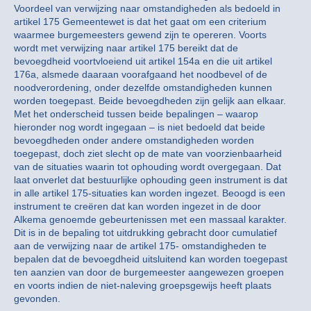
Voordeel van verwijzing naar omstandigheden als bedoeld in
artikel 175 Gemeentewet is dat het gaat om een criterium
waarmee burgemeesters gewend zijn te opereren. Voorts
wordt met verwijzing naar artikel 175 bereikt dat de
bevoegdheid voortvloeiend uit artikel 154a en die uit artikel
176a, alsmede daaraan voorafgaand het noodbevel of de
noodverordening, onder dezelfde omstandigheden kunnen
worden toegepast. Beide bevoegdheden zijn gelijk aan elkaar.
Met het onderscheid tussen beide bepalingen – waarop
hieronder nog wordt ingegaan – is niet bedoeld dat beide
bevoegdheden onder andere omstandigheden worden
toegepast, doch ziet slecht op de mate van voorzienbaarheid
van de situaties waarin tot ophouding wordt overgegaan. Dat
laat onverlet dat bestuurlijke ophouding geen instrument is dat
in alle artikel 175-situaties kan worden ingezet. Beoogd is een
instrument te creëren dat kan worden ingezet in de door
Alkema genoemde gebeurtenissen met een massaal karakter.
Dit is in de bepaling tot uitdrukking gebracht door cumulatief
aan de verwijzing naar de artikel 175- omstandigheden te
bepalen dat de bevoegdheid uitsluitend kan worden toegepast
ten aanzien van door de burgemeester aangewezen groepen
en voorts indien de niet-naleving groepsgewijs heeft plaats
gevonden.