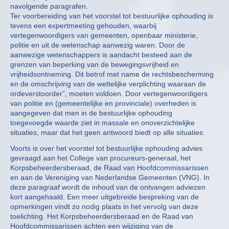
navolgende paragrafen.
Ter voorbereiding van het voorstel tot bestuurlijke ophouding is
tevens een expertmeeting gehouden, waarbij
vertegenwoordigers van gemeenten, openbaar ministerie,
politie en uit de wetenschap aanwezig waren. Door de
aanwezige wetenschappers is aandacht besteed aan de
grenzen van beperking van de bewegingsvrijheid en
vrijheidsontneming. Dit betrof met name de rechtsbescherming
en de omschrijving van de wettelijke verplichting waaraan de
ordeverstoorder”, moeten voldoen. Door vertegenwoordigers
van politie en (gemeentelijke en provinciale) overheden is
aangegeven dat men in de bestuurlijke ophouding
toegevoegde waarde ziet in massale en onoverzichtelijke
situaties, maar dat het geen antwoord biedt op alle situaties.
Voorts is over het voorstel tot bestuurlijke ophouding advies
gevraagd aan het College van procureurs-generaal, het
Korpsbeheerdersberaad, de Raad van Hoofdcommissarissen
en aan de Vereniging van Nederlandse Gemeenten (VNG). In
deze paragraaf wordt de inhoud van de ontvangen adviezen
kort aangehaald. Een meer uitgebreide bespreking van de
opmerkingen vindt zo nodig plaats in het vervolg van deze
toelichting. Het Korpsbeheerdersberaad en de Raad van
Hoofdcommissarissen achten een wijziging van de