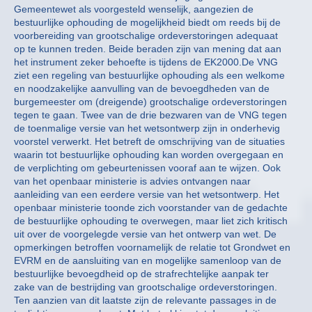
Gemeentewet als voorgesteld wenselijk, aangezien de
bestuurlijke ophouding de mogelijkheid biedt om reeds bij de
voorbereiding van grootschalige ordeverstoringen adequaat
op te kunnen treden. Beide beraden zijn van mening dat aan
het instrument zeker behoefte is tijdens de EK2000.De VNG
ziet een regeling van bestuurlijke ophouding als een welkome
en noodzakelijke aanvulling van de bevoegdheden van de
burgemeester om (dreigende) grootschalige ordeverstoringen
tegen te gaan. Twee van de drie bezwaren van de VNG tegen
de toenmalige versie van het wetsontwerp zijn in onderhevig
voorstel verwerkt. Het betreft de omschrijving van de situaties
waarin tot bestuurlijke ophouding kan worden overgegaan en
de verplichting om gebeurtenissen vooraf aan te wijzen. Ook
van het openbaar ministerie is advies ontvangen naar
aanleiding van een eerdere versie van het wetsontwerp. Het
openbaar ministerie toonde zich voorstander van de gedachte
de bestuurlijke ophouding te overwegen, maar liet zich kritisch
uit over de voorgelegde versie van het ontwerp van wet. De
opmerkingen betroffen voornamelijk de relatie tot Grondwet en
EVRM en de aansluiting van en mogelijke samenloop van de
bestuurlijke bevoegdheid op de strafrechtelijke aanpak ter
zake van de bestrijding van grootschalige ordeverstoringen.
Ten aanzien van dit laatste zijn de relevante passages in de