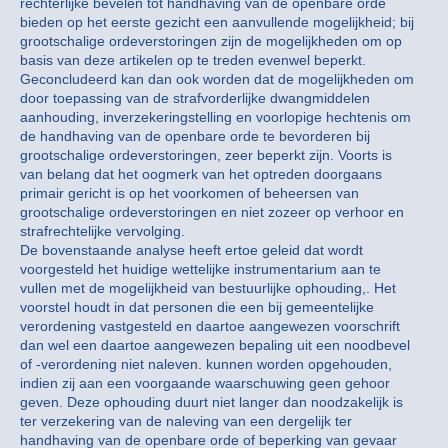
rechterlijke bevelen tot handhaving van de openbare orde
bieden op het eerste gezicht een aanvullende mogelijkheid; bij
grootschalige ordeverstoringen zijn de mogelijkheden om op
basis van deze artikelen op te treden evenwel beperkt.
Geconcludeerd kan dan ook worden dat de mogelijkheden om
door toepassing van de strafvorderlijke dwangmiddelen
aanhouding, inverzekeringstelling en voorlopige hechtenis om
de handhaving van de openbare orde te bevorderen bij
grootschalige ordeverstoringen, zeer beperkt zijn. Voorts is
van belang dat het oogmerk van het optreden doorgaans
primair gericht is op het voorkomen of beheersen van
grootschalige ordeverstoringen en niet zozeer op verhoor en
strafrechtelijke vervolging.
De bovenstaande analyse heeft ertoe geleid dat wordt
voorgesteld het huidige wettelijke instrumentarium aan te
vullen met de mogelijkheid van bestuurlijke ophouding,. Het
voorstel houdt in dat personen die een bij gemeentelijke
verordening vastgesteld en daartoe aangewezen voorschrift
dan wel een daartoe aangewezen bepaling uit een noodbevel
of -verordening niet naleven. kunnen worden opgehouden,
indien zij aan een voorgaande waarschuwing geen gehoor
geven. Deze ophouding duurt niet langer dan noodzakelijk is
ter verzekering van de naleving van een dergelijk ter
handhaving van de openbare orde of beperking van gevaar