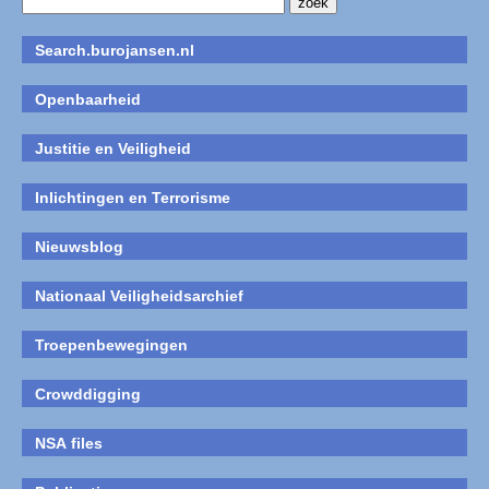
Search.burojansen.nl
Openbaarheid
Justitie en Veiligheid
Inlichtingen en Terrorisme
Nieuwsblog
Nationaal Veiligheidsarchief
Troepenbewegingen
Crowddigging
NSA files