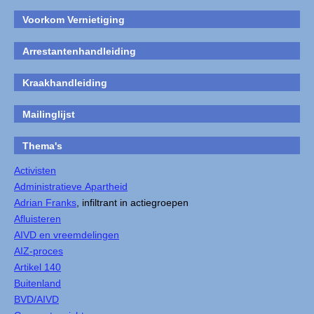
Voorkom Vernietiging
Arrestantenhandleiding
Kraakhandleiding
Mailinglijst
Thema's
Activisten
Administratieve Apartheid
Adrian Franks
, infiltrant in actiegroepen
Afluisteren
AIVD en vreemdelingen
AIZ-proces
Artikel 140
Buitenland
BVD/AIVD