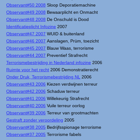
Observant#50 2008
Sloop Deporatiemachine
Observant#49 2008
Bewaarplicht en Onmacht
Observant#48 2008
De Onschuld is Dood
Identificatieplicht Infozine
2007
Observant#47 2007
WUID & buitenland
Observant#46 2007
Aanslagen, Prüm, toezicht
Observant#45 2007
Blauw Waas, terrorisme
Observant#44 2007
Preventief Strafrecht
Terrorismebestrijding in Nederland infozine
2006
Ruimte voor het recht
2006 Demonstratierecht
Onder Druk, Terrorismebestrijding NL
2006
Observant#43 2006
Kiezen verdwijnen terreur
Observant#42 2006
Schaduw terreur
Observant#41 2006
Willekeurig Strafrecht
Observant#40 2006
Vuile terreur oorlog
Observant#39 2006
Terreur van grootmachten
Gestraft zonder veroordeling
2005
Observant#38 2005
Bedrijfsspionage terrorisme
Observant#37 2005
Terrorisme fabels