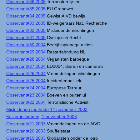
Observant#36 2005
Terroristen lijsten
Observant#35 2005
EU Grondwet
Observant#34 2005
Gewist AIVD bewijs
Observant#33 2005
ID-weigeraars Nat. Recherche
Observant#32 2005
Misleidende inlichtingen
Observant#31 2005
Cyclopisch Recht
Observant#30 2004
Bedrijfsspionage acties
Observant#29 2004
Rasterfahndung NL
Observant#28 2004
Veganisten barbeque
Observant#27 2004
EU2004, dieren en camera's
Observant#26 2004
Vreemdelingen inlichtingen
Observant#25 2004
Incidentenpolitiek
Observant#24 2004
Europese Terreur
Observant#23 2004
Boeven en buitenlui
Observant#22 2004
Terroristische Activist
Misleidende methode 14 november 2003
Keizer in lompen, 1 november 2003
Observant#21 2003
Vreemdelingen en de AIVD
Observant#20 2003
Snuffelstaat
Observant#19 2003
Globalisten onder de loep