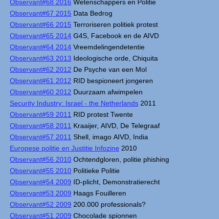
Observant#68 2016
Wetenschappers en Politie
Observant#67 2015
Data Bedrog
Observant#66 2015
Terroriseren politiek protest
Observant#65 2014
G4S, Facebook en de AIVD
Observant#64 2014
Vreemdelingendetentie
Observant#63 2013
Ideologische orde, Chiquita
Observant#62 2012
De Psyche van een Mol
Observant#61 2012
RID bespioneert jongeren
Observant#60 2012
Duurzaam afwimpelen
Security Industry: Israel - the Netherlands
2011
Observant#59 2011
RID protest Twente
Observant#58 2011
Kraaijer, AIVD, De Telegraaf
Observant#57 2011
Shell, imago AIVD, India
Europese politie en Justitie Infozine
2010
Observant#56 2010
Ochtendgloren, politie phishing
Observant#55 2010
Politieke Politie
Observant#54 2009
ID-plicht, Demonstratierecht
Observant#53 2009
Haags Fouilleren
Observant#52 2009
200.000 professionals?
Observant#51 2009
Chocolade spionnen