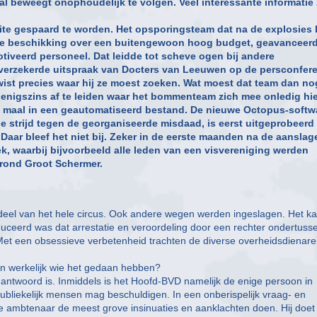
aal beweegt onophoudelijk te volgen. Veel interessante informatie
ite gespaard te worden. Het opsporingsteam dat na de explosies b
e beschikking over een buitengewoon hoog budget, geavanceer
veerd personeel. Dat leidde tot scheve ogen bij andere
verzekerde uitspraak van Docters van Leeuwen op de persconfere
 wist precies waar hij ze moest zoeken. Wat moest dat team dan n
is enigszins af te leiden waar het bommenteam zich mee onledig hie
dit maal in een geautomatiseerd bestand. De nieuwe Octopus-softw
 strijd tegen de georganiseerde misdaad, is eerst uitgeprobeerd
ar bleef het niet bij. Zeker in de eerste maanden na de aanslag
, waarbij bijvoorbeeld alle leden van een visvereniging werden
rond Groot Schermer.
rdeel van het hele circus. Ook andere wegen werden ingeslagen. Het k
duceerd was dat arrestatie en veroordeling door een rechter ondertuss
 Met een obsessieve verbetenheid trachten de diverse overheidsdienar
en werkelijk wie het gedaan hebben?
et antwoord is. Inmiddels is het Hoofd-BVD namelijk de enige persoon in
bliekelijk mensen mag beschuldigen. In een onberispelijk vraag- en
ge ambtenaar de meest grove insinuaties en aanklachten doen. Hij doet