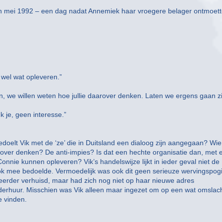
d in mei 1992 – een dag nadat Annemiek haar vroegere belager ontmoett
n wel wat opleveren.”
an, we willen weten hoe jullie daarover denken. Laten we ergens gaan zi
nk je, geen interesse.”
doelt Vik met de ‘ze’ die in Duitsland een dialoog zijn aangegaan? Wie
 daarover denken? De anti-impies? Is dat een hechte organisatie dan, met 
nnie kunnen opleveren? Vik’s handelswijze lijkt in ieder geval niet de
ook mee bedoelde. Vermoedelijk was ook dit geen serieuze wervingspog
eerder verhuisd, maar had zich nog niet op haar nieuwe adres
nderhuur. Misschien was Vik alleen maar ingezet om op een wat omslac
e vinden.