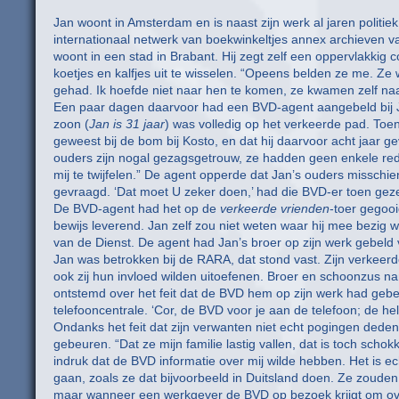
Jan woont in Amsterdam en is naast zijn werk al jaren politie
internationaal netwerk van boekwinkeltjes annex archieven van
woont in een stad in Brabant. Hij zegt zelf een oppervlakkig 
koetjes en kalfjes uit te wisselen. “Opeens belden ze me. 
gehad. Ik hoefde niet naar hen te komen, ze kwamen zelf n
Een paar dagen daarvoor had een BVD-agent aangebeld bij Jan
zoon (
Jan is 31 jaar
) was volledig op het verkeerde pad. Toe
geweest bij de bom bij Kosto, en dat hij daarvoor acht jaar 
ouders zijn nogal gezagsgetrouw, ze hadden geen enkele re
mij te twijfelen.” De agent opperde dat Jan’s ouders missch
gevraagd. ‘Dat moet U zeker doen,’ had die BVD-er toen gez
De BVD-agent had het op de
verkeerde vrienden
-toer gegoo
bewijs leverend. Jan zelf zou niet weten waar hij mee bezi
van de Dienst. De agent had Jan’s broer op zijn werk gebeld
Jan was betrokken bij de RARA, dat stond vast. Zijn verkeerd
ook zij hun invloed wilden uitoefenen. Broer en schoonzus na
ontstemd over het feit dat de BVD hem op zijn werk had gebe
telefooncentrale. ‘Cor, de BVD voor je aan de telefoon; de hel
Ondanks het feit dat zijn verwanten niet echt pogingen dede
gebeuren. “Dat ze mijn familie lastig vallen, dat is toch scho
indruk dat de BVD informatie over mij wilde hebben. Het is ec
gaan, zoals ze dat bijvoorbeeld in Duitsland doen. Ze zouden
maar wanneer een werkgever de BVD op bezoek krijgt om over 