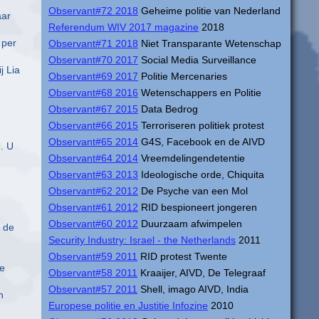
Observant#72 2018
Geheime politie van Nederland
aar
Referendum WIV 2017 magazine
2018
 per
Observant#71 2018
Niet Transparante Wetenschap
Observant#70 2017
Social Media Surveillance
j Lia
Observant#69 2017
Politie Mercenaries
Observant#68 2016
Wetenschappers en Politie
Observant#67 2015
Data Bedrog
Observant#66 2015
Terroriseren politiek protest
Observant#65 2014
G4S, Facebook en de AIVD
. U
Observant#64 2014
Vreemdelingendetentie
Observant#63 2013
Ideologische orde, Chiquita
Observant#62 2012
De Psyche van een Mol
Observant#61 2012
RID bespioneert jongeren
Observant#60 2012
Duurzaam afwimpelen
r de
Security Industry: Israel - the Netherlands
2011
Observant#59 2011
RID protest Twente
te
Observant#58 2011
Kraaijer, AIVD, De Telegraaf
Observant#57 2011
Shell, imago AIVD, India
n
Europese politie en Justitie Infozine
2010