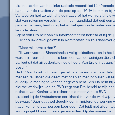
Lia, redactrice van het links-radicale maandblad Konfrontati
hand over de reacties van de pers op de RARA-bommen bij 
Vantevoren had ze zich al afgevraagd of het wel verstandig 
slot van rekening verschijnen in het maandblad dat ooit een
z
perspectief was, besloot zij het artikel gewoon te onderteke
langs te sturen.
Agent Van Erp belt aan en informeert eerst beleefd of hij de ju
– “Ik heb uw artikel gelezen in Konfrontatie en zou daarover
– “Maar wie bent u dan?”
– “Ik werk voor de Binnenlandse Veiligheidsdienst, en in he
wordt niet verdacht, maar u bent een van de weinigen die zich
Lia legt uit dat zij bedenktijd nodig heeft. Van Erp dringt a
Bosch.”
De BVD-er toont zich teleurgesteld als Lia een dag later telef
mensen te vinden die direct met ons van mening willen wissele
duidelijk je mening te kennen gegeven hebt.” Als Lia hem bi
nieuwe werkwijze van de BVD zegt Van Erp bereid te zijn dat 
redactie van Konfrontatie echter niets meer van de BVD.
Lia dient bij de Ombudsman een klacht in over de werkwijze v
bezwaar. “Daar gaat wel degelijk een intimiderende werking van
nadenken of je dat nog een keer doet. Dat leidt niet alleen tot
voor zijn geld kiezen, geen gezeur willen. Op die manier beï