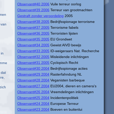
Observant#40 2006
Vuile terreur oorlog
Observant#39 2006
Terreur van grootmachten
nnen
Gestraft zonder veroordeling
2005
e
Observant#38 2005
Bedrijfsspionage terrorisme
 van
Observant#37 2005
Terrorisme fabels
Observant#36 2005
Terroristen lijsten
Observant#35 2005
EU Grondwet
Observant#34 2005
Gewist AIVD bewijs
Observant#33 2005
ID-weigeraars Nat. Recherche
 in
Observant#32 2005
Misleidende inlichtingen
Observant#31 2005
Cyclopisch Recht
tomme
Observant#30 2004
Bedrijfsspionage acties
 dat
Observant#29 2004
Rasterfahndung NL
re,
Observant#28 2004
Veganisten barbeque
Observant#27 2004
EU2004, dieren en camera's
zich
Observant#26 2004
Vreemdelingen inlichtingen
Observant#25 2004
Incidentenpolitiek
Observant#24 2004
Europese Terreur
Observant#23 2004
Boeven en buitenlui