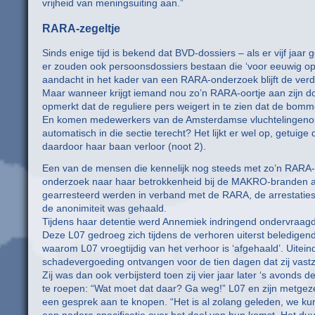
vrijheid van meningsuiting aan.”
RARA-zegeltje
Sinds enige tijd is bekend dat BVD-dossiers – als er vijf jaar 
er zouden ook persoonsdossiers bestaan die ‘voor eeuwig op
aandacht in het kader van een RARA-onderzoek blijft de verd
Maar wanneer krijgt iemand nou zo’n RARA-oortje aan zijn dos
opmerkt dat de reguliere pers weigert in te zien dat de bomm
En komen medewerkers van de Amsterdamse vluchtelingenorgan
automatisch in die sectie terecht? Het lijkt er wel op, getui
daardoor haar baan verloor (noot 2).
Een van de mensen die kennelijk nog steeds met zo’n RARA-zeg
onderzoek naar haar betrokkenheid bij de MAKRO-branden al
gearresteerd werden in verband met de RARA, de arrestaties 
de anonimiteit was gehaald.
Tijdens haar detentie werd Annemiek indringend ondervraagd 
Deze L07 gedroeg zich tijdens de verhoren uiterst beledigend
waarom L07 vroegtijdig van het verhoor is ‘afgehaald’. Uitein
schadevergoeding ontvangen voor de tien dagen dat zij vastz
Zij was dan ook verbijsterd toen zij vier jaar later ‘s avonds
te roepen: “Wat moet dat daar? Ga weg!” L07 en zijn metgezel 
een gesprek aan te knopen. “Het is al zolang geleden, we kun