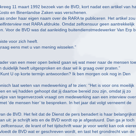
e kreeg 11 maart 1992 bezoek van de BVD, kort nadat een artikel van h
Kosto en Binenlandse Zaken was verschenen.
was onder haar eigen naam over de RARA te publiceren. Het artikel zou
elfinterview
met RARA afdrukte. Omdat zelfcensuur geen aantrekkelijk
nen. Voor de BVD was dat aanleiding buitendienstmedewerker Van Erp bi
iste voor zich heeft.
 graag eens met u van mening wisselen.”
t kader van een meer open beleid gaan wij wat meer naar de mensen toe
 duidelijk heeft uitgesproken en daar wil ik graag over praten.”
an: “Kunt U op korte termijn antwoorden? Ik ben morgen ook nog in Den
onisch laat weten van medewerking af te zien: “Het is voor ons moeilijk
n en wij hadden gehoopt dat jij daartoe bereid zou zijn, omdat jij zo
j wijze van tegenverzoek vraagt om medewerking aan een interview ove
met ‘de mensen hier’ te bespreken. In het jaar dat volgt verneemt de
an de BVD. Het feit dat de Dienst de pers benadert is haar belangrijks
 uit: je schrijft iets en de BVD wordt op je afgestuurd. Dan ga je toch
 zelfcensuur, de krant of het tijdschrift waar je voor werkt kan ook eiere
nvloedt de BVD wat er geschreven wordt, en tast het grondrecht van de