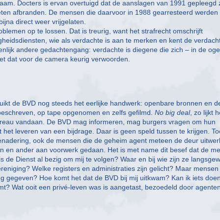
aam. Docters is ervan overtuigd dat de aanslagen van 1991 gepleegd z
ieten afbranden. De mensen die daarvoor in 1988 gearresteerd werden 
ijna direct weer vrijgelaten.
lemen op te lossen. Dat is treurig, want het strafrecht omschrijft
igheidsdiensten, wie als verdachte is aan te merken en kent de verdach
nlijk andere gedachtengang: verdachte is diegene die zich – in de og
et dat voor de camera keurig verwoorden.
uikt de BVD nog steeds het eerlijke handwerk: openbare bronnen en d
n beschreven, op tape opgenomen en zelfs gefilmd.
No big deal
, zo lijkt h
 bureau vandaan. De BVD mag informeren, mag burgers vragen om hun
t het leveren van een bijdrage. Daar is geen speld tussen te krijgen. T
nadering, ook de mensen die de geheim agent meteen de deur uitwer
n en ander aan voorwerk gedaan. Het is met name dit besef dat de m
is de Dienst al bezig om mij te volgen? Waar en bij wie zijn ze langsge
ereniging? Welke registers en administraties zijn gelicht? Maar mensen
ing gegeven? Hoe komt het dat de BVD bij mij uitkwam? Kan ik iets doen
omt? Wat ooit een privé-leven was is aangetast, bezoedeld door agente