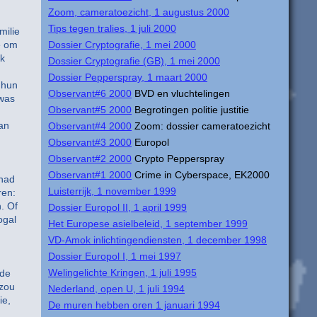
Zoom, cameratoezicht, 1 augustus 2000
Tips tegen tralies, 1 juli 2000
milie
e om
Dossier Cryptografie, 1 mei 2000
ek
Dossier Cryptografie (GB), 1 mei 2000
Dossier Pepperspray, 1 maart 2000
 hun
Observant#6 2000
BVD en vluchtelingen
 was
Observant#5 2000
Begrotingen politie justitie
an
Observant#4 2000
Zoom: dossier cameratoezicht
Observant#3 2000
Europol
Observant#2 2000
Crypto Pepperspray
Observant#1 2000
Crime in Cyberspace, EK2000
ehad
Luisterrijk, 1 november 1999
ren:
. Of
Dossier Europol II, 1 april 1999
ogal
Het Europese asielbeleid, 1 september 1999
VD-Amok inlichtingendiensten, 1 december 1998
Dossier Europol I, 1 mei 1997
Welingelichte Kringen, 1 juli 1995
 de
 zou
Nederland, open U, 1 juli 1994
ie,
De muren hebben oren 1 januari 1994