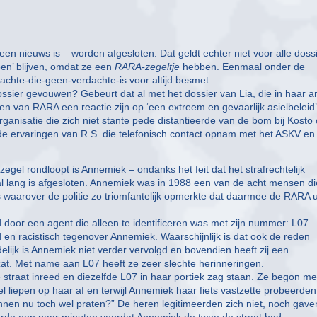
geen nieuws is – worden afgesloten. Dat geldt echter niet voor alle doss
en’ blijven, omdat ze een
RARA-zegeltje
hebben. Eenmaal onder de
achte-die-geen-verdachte-is voor altijd besmet.
sier gevouwen? Gebeurt dat al met het dossier van Lia, die in haar ar
en van RARA een reactie zijn op ‘een extreem en gevaarlijk asielbeleid
isatie die zich niet stante pede distantieerde van de bom bij Kosto
ge de ervaringen van R.S. die telefonisch contact opnam met het ASKV en
el rondloopt is Annemiek – ondanks het feit dat het strafrechtelijk
 lang is afgesloten. Annemiek was in 1988 een van de acht mensen di
waarover de politie zo triomfantelijk opmerkte dat daarmee de RARA u
door een agent die alleen te identificeren was met zijn nummer: L07.
 en racistisch tegenover Annemiek. Waarschijnlijk is dat ook de reden
delijk is Annemiek niet verder vervolgd en bovendien heeft zij een
at. Met name aan L07 heeft ze zeer slechte herinneringen.
 de straat inreed en diezelfde L07 in haar portiek zag staan. Ze begon m
liepen op haar af en terwijl Annemiek haar fiets vastzette probeerden 
nen nu toch wel praten?” De heren legitimeerden zich niet, noch gaven