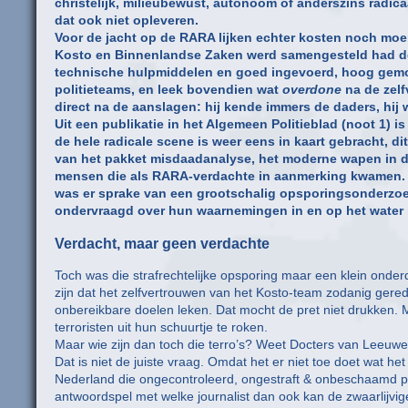
christelijk, milieubewust, autonoom of anderszins radic
dat ook niet opleveren.
Voor de jacht op de RARA lijken echter kosten noch moe
Kosto en Binnenlandse Zaken werd samengesteld had d
technische hulpmiddelen en goed ingevoerd, hoog gemoti
politieteams, en leek bovendien wat
overdone
na de zelf
direct na de aanslagen: hij kende immers de daders, hij
Uit een publikatie in het Algemeen Politieblad (noot 1) 
de hele radicale scene is weer eens in kaart gebracht, 
van het pakket misdaadanalyse, het moderne wapen in de
mensen die als RARA-verdachte in aanmerking kwamen. Da
was er sprake van een grootschalig opsporingsonderzoek
ondervraagd over hun waarnemingen in en op het water 
Verdacht, maar geen verdachte
Toch was die strafrechtelijke opsporing maar een klein onde
zijn dat het zelfvertrouwen van het Kosto-team zodanig gere
onbereikbare doelen leken. Dat mocht de pret niet drukken.
terroristen uit hun schuurtje te roken.
Maar wie zijn dan toch die terro’s? Weet Docters van Leeuw
Dat is niet de juiste vraag. Omdat het er niet toe doet wat h
Nederland die ongecontroleerd, ongestraft & onbeschaamd pu
antwoordspel met welke journalist dan ook kan de zwaarlijvi