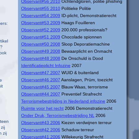
Observant#56 2010
Ochtendgloren, politie phishing
Observant#55 2010
Politieke Politie
Observant#54 2009
ID-plicht, Demonstratierecht
Observant#53 2009
Haags Fouilleren
iers:
Observant#52 2009
200.000 professionals?
Observant#51 2009
Chocolade spionnen
tikel
Observant#50 2008
Sloop Deporatiemachine
’?
Observant#49 2008
Bewaarplicht en Onmacht
 ook
Observant#48 2008
De Onschuld is Dood
Identificatieplicht Infozine
2007
Observant#47 2007
WUID & buitenland
Observant#46 2007
Aanslagen, Prüm, toezicht
e
it
Observant#45 2007
Blauw Waas, terrorisme
Observant#44 2007
Preventief Strafrecht
Terrorismebestrijding in Nederland infozine
2006
Ruimte voor het recht
2006 Demonstratierecht
Onder Druk, Terrorismebestrijding NL
2006
eteen
Observant#43 2006
Kiezen verdwijnen terreur
zij
Observant#42 2006
Schaduw terreur
 zij
Observant#41 2006
Willekeurig Strafrecht