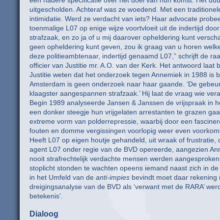
een nadere specificatie over het doel van hun komst. Het d
uitgescholden. Achteraf was ze woedend. Met een traditionele 
intimidatie. Werd ze verdacht van iets? Haar advocate probee
toenmalige L07 op enige wijze voortvloeit uit de indertijd doo
strafzaak, en zo ja of u mij daarover opheldering kunt versc
geen opheldering kunt geven, zou ik graag van u horen welke j
deze politieambtenaar, indertijd genaamd L07,” schrijft de 
officier van Justitie mr. A.O. van der Kerk. Het antwoord laat 
Justitie weten dat het onderzoek tegen Annemiek in 1988 is 
Amsterdam is geen onderzoek naar haar gaande. ‘De gebeurte
klaagster aangespannen strafzaak.’ Hij laat de vraag wie v
Begin 1989 analyseerde Jansen & Janssen de vrijspraak in h
een donker steegje hun vrijgelaten arrestanten te grazen g
extreme vorm van polderrepressie, waarbij door een fascin
fouten en domme vergissingen voorlopig weer even voorkome
Heeft L07 op eigen houtje gehandeld, uit wraak of frustratie, 
agent L07 onder regie van de BVD opereerde, aangezien Anne
nooit strafrechtelijk verdachte mensen werden aangesproken op
stoplicht stonden te wachten opeens iemand naast zich in de 
in het Umfeld van de
anti-impies
bevindt moet daar rekening 
dreigingsanalyse van de BVD als ‘verwant met de RARA’ werd
betekenis’.
Dialoog