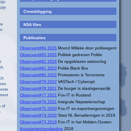
ijn
zijn
Crowddigging
te
NSA files
en
Publicaties
Observant#84 2025
Moord Willeke door politieagent
Observant#83 2025
Politiek gedreven Politie
e
Observant#82 2024
De opgeblazen wietoorlog
et,
Observant#81 2023
Politie Black Box
Observant#80 2022
Protesteren is Terrorisme
och
Observant#79 2022
VASTech / Cyberupt
ken.
Observant#78 2021
De burger is staatsgevaarlijk
eeste
weest
Observant#77 2021
Fox-IT in Rusland
Observant#76 2021
Integrale Nepwetenschap
 of
Observant#75 2020
Fox-IT en exportvergunningen
n
Observant#74 2020
Stasi NL Benaderingen in 2019
Observant#73 2019
Fox-IT in het Midden-Oosten
Arrestantenhandleiding
2018