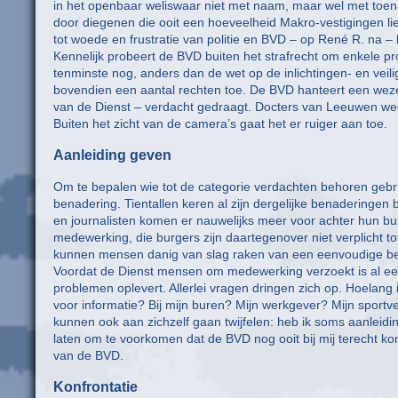
in het openbaar weliswaar niet met naam, maar wel met toen
door diegenen die ooit een hoeveelheid Makro-vestigingen l
tot woede en frustratie van politie en BVD – op René R. na – b
Kennelijk probeert de BVD buiten het strafrecht om enkele prob
tenminste nog, anders dan de wet op de inlichtingen- en veil
bovendien een aantal rechten toe. De BVD hanteert een weze
van de Dienst – verdacht gedraagt. Docters van Leeuwen we
Buiten het zicht van de camera’s gaat het er ruiger aan toe.
Aanleiding geven
Om te bepalen wie tot de categorie verdachten behoren gebr
benadering. Tientallen keren al zijn dergelijke benaderinge
en journalisten komen er nauwelijks meer voor achter hun
medewerking, die burgers zijn daartegenover niet verplicht to
kunnen mensen danig van slag raken van een eenvoudige be
Voordat de Dienst mensen om medewerking verzoekt is al ee
problemen oplevert. Allerlei vragen dringen zich op. Hoelang 
voor informatie? Bij mijn buren? Mijn werkgever? Mijn sportv
kunnen ook aan zichzelf gaan twijfelen: heb ik soms aanleid
laten om te voorkomen dat de BVD nog ooit bij mij terecht k
van de BVD.
Konfrontatie