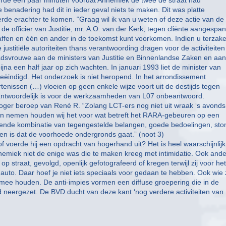
uurde een paar minuten voordat Annemiek de twee de straat had
benadering had dit in ieder geval niets te maken. Dit was platte
rde erachter te komen. “Graag wil ik van u weten of deze actie van de
r de officier van Justitie, mr. A.O. van der Kerk, tegen cliënte aangespa
haffen en één en ander in de toekomst kunt voorkomen. Indien u terzak
ustitiële autoriteiten thans verantwoording dragen voor de activiteiten
raadsvrouwe aan de ministers van Justitie en Binnenlandse Zaken en aan
bijna een half jaar op zich wachten. In januari 1993 liet de minister van
beëindigd. Het onderzoek is niet heropend. In het arrondissement
nissen (…) vloeien op geen enkele wijze voort uit de destijds tegen
erantwoordelijk is voor de werkzaamheden van L07 onbeantwoord.
oger beroep van René R. “Zolang LCT-ers nog niet uit wraak ‘s avonds
aan nemen houden wij het voor wat betreft het RARA-gebeuren op een
erende kombinatie van tegengestelde belangen, goede bedoelingen, s
n is dat de voorhoede ondergronds gaat.” (noot 3)
of voerde hij een opdracht van hogerhand uit? Het is heel waarschijnlijk
miek niet de enige was die te maken kreeg met intimidatie. Ook ande
 straat, gevolgd, openlijk gefotografeerd of kregen terwijl zij voor het
auto. Daar hoef je niet iets speciaals voor gedaan te hebben. Ook wie 
mee houden. De anti-impies vormen een diffuse groepering die in de
 neergezet. De BVD ducht van deze kant ‘nog verdere activiteiten van