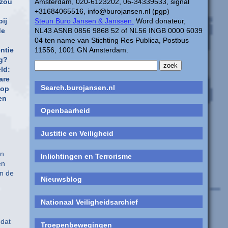
Amsterdam, 020-6123202, 06-34339533, signal
 zou
+31684065516, info@burojansen.nl (pgp)
Steun Buro Jansen & Janssen.
Word donateur,
ij
NL43 ASNB 0856 9868 52 of NL56 INGB 0000 6039
de
04 ten name van Stichting Res Publica, Postbus
11556, 1001 GN Amsterdam.
ntie
og?
ld:
are
Search.burojansen.nl
 op
en
Openbaarheid
Justitie en Veiligheid
an
Inlichtingen en Terrorisme
en
en de
Nieuwsblog
Nationaal Veiligheidsarchief
 dat
Troepenbewegingen