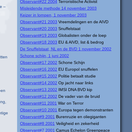
Observant#22 2004
Terroristische Activist
e –
Misleidende methode 14 november 2003
Keizer in lompen, 1 november 2003
Observant#21 2003
Vreemdelingen en de AIVD
Observant#20 2003
Snuffelstaat
Observant#19 2003
Globalisten onder de loep
Observant#18 2003
EU & AIVD, list & bedrog
De Snuffelstaat, NL en de BVD 1 november 2002
Schone schijn, 1 juni 2002
tten
Observant#17 2002
Schone Schijn
Observant#16 2002
EU Europol snuffelen
Observant#15 2002
Politie betaalt studie
Observant#14 2002
Op jacht naar links
Observant#13 2002
IMSI DNA BVD kip
een
Observant#12 2002
De vader van de bruid
ing,
Observant#11 2001
War on Terror
Observant#10 2001
Europa tegen demonstranten
htige
Observant#9 2001
Burenruzie en oliegiganten
Observant#8 2001
Veiligheid en zekerheid
Observant#7 2001
Camus Echelon Greenpeace