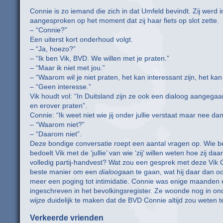
Connie is zo iemand die zich in dat Umfeld bevindt. Zij wer
aangesproken op het moment dat zij haar fiets op slot zette.
– “Connie?”
Een uiterst kort onderhoud volgt.
– “Ja, hoezo?”
– “Ik ben Vik, BVD. We willen met je praten.”
– “Maar ik niet met jou.”
– “Waarom wil je niet praten, het kan interessant zijn, het ka
– “Geen interesse.”
Vik houdt vol: “In Duitsland zijn ze ook een dialoog aangega
en erover praten”.
Connie: “Ik weet niet wie jij onder jullie verstaat maar nee da
– “Waarom niet?”
– “Daarom niet”.
Deze bondige conversatie roept een aantal vragen op. Wie be
bedoelt Vik met de ‘jullie’ van wie ‘zij’ willen weten hoe zij
volledig partij-handvest? Wat zou een gesprek met deze Vik Co
beste manier om een
dialoog
aan te gaan, wat hij daar dan 
meer een poging tot intimidatie. Connie was enige maanden 
ingeschreven in het bevolkingsregister. Ze woonde nog in o
wijze duidelijk te maken dat de BVD Connie altijd zou weten t
Verkeerde vrienden