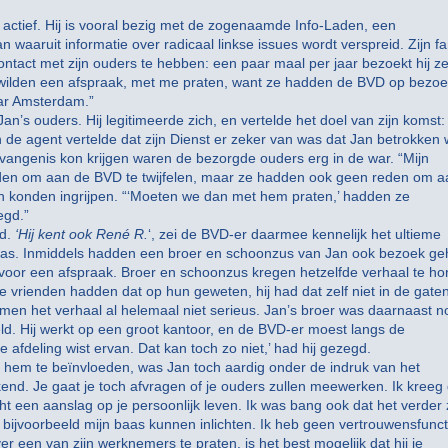
k actief. Hij is vooral bezig met de zogenaamde Info-Laden, een
 waaruit informatie over radicaal linkse issues wordt verspreid. Zijn fa
contact met zijn ouders te hebben: een paar maal per jaar bezoekt hij z
Ze wilden een afspraak, met me praten, want ze hadden de BVD op bezo
aar Amsterdam.”
’s ouders. Hij legitimeerde zich, en vertelde het doel van zijn komst:
n de agent vertelde dat zijn Dienst er zeker van was dat Jan betrokken
gevangenis kon krijgen waren de bezorgde ouders erg in de war. “Mijn
den om aan de BVD te twijfelen, maar ze hadden ook geen reden om a
ien konden ingrijpen. “‘Moeten we dan met hem praten,’ hadden ze
egd.”
id.
‘Hij kent ook René R.
‘, zei de BVD-er daarmee kennelijk het ultieme
g was. Inmiddels hadden een broer en schoonzus van Jan ook bezoek g
 voor een afspraak. Broer en schoonzus kregen hetzelfde verhaal te ho
e vrienden hadden dat op hun geweten, hij had dat zelf niet in de gaten
men het verhaal al helemaal niet serieus. Jan’s broer was daarnaast n
ld. Hij werkt op een groot kantoor, en de BVD-er moest langs de
e afdeling wist ervan. Dat kan toch zo niet,’ had hij gezegd.
n hem te beïnvloeden, was Jan toch aardig onder de indruk van het
kkend. Je gaat je toch afvragen of je ouders zullen meewerken. Ik kreeg
ht een aanslag op je persoonlijk leven. Ik was bang ook dat het verder
 bijvoorbeeld mijn baas kunnen inlichten. Ik heb geen vertrouwensfunct
een van zijn werknemers te praten, is het best mogelijk dat hij je