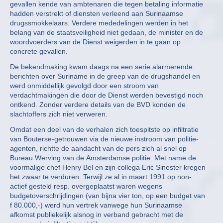
gevallen kende van ambtenaren die tegen betaling informatie
hadden verstrekt of diensten verleend aan Surinaamse
drugssmokkelaars. Verdere mededelingen werden in het
belang van de staatsveiligheid niet gedaan, de minister en de
woordvoerders van de Dienst weigerden in te gaan op
concrete gevallen.
De bekendmaking kwam daags na een serie alarmerende
berichten over Suriname in de greep van de drugshandel en
werd onmiddellijk gevolgd door een stroom van
verdachtmakingen die door de Dienst werden bevestigd noch
ontkend. Zonder verdere details van de BVD konden de
slachtoffers zich niet verweren.
Omdat een deel van de verhalen zich toespitste op infiltratie
van Bouterse-getrouwen via de nieuwe instroom van politie-
agenten, richtte de aandacht van de pers zich al snel op
Bureau Werving van de Amsterdamse politie. Met name de
voormalige chef Henry Bel en zijn collega Eric Sinester kregen
het zwaar te verduren. Terwijl ze al in maart 1991 op non-
actief gesteld resp. overgeplaatst waren wegens
budgetoverschrijdingen (van bijna vier ton, op een budget van
f 80.000,-) werd hun vertrek vanwege hun Surinaamse
afkomst publiekelijk alsnog in verband gebracht met de