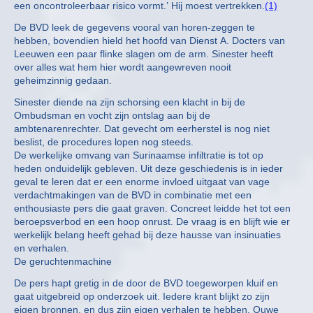
een oncontroleerbaar risico vormt.’ Hij moest vertrekken.
(1)
De BVD leek de gegevens vooral van horen-zeggen te
hebben, bovendien hield het hoofd van Dienst A. Docters van
Leeuwen een paar flinke slagen om de arm. Sinester heeft
over alles wat hem hier wordt aangewreven nooit
geheimzinnig gedaan.
Sinester diende na zijn schorsing een klacht in bij de
Ombudsman en vocht zijn ontslag aan bij de
ambtenarenrechter. Dat gevecht om eerherstel is nog niet
beslist, de procedures lopen nog steeds.
De werkelijke omvang van Surinaamse infiltratie is tot op
heden onduidelijk gebleven. Uit deze geschiedenis is in ieder
geval te leren dat er een enorme invloed uitgaat van vage
verdachtmakingen van de BVD in combinatie met een
enthousiaste pers die gaat graven. Concreet leidde het tot een
beroepsverbod en een hoop onrust. De vraag is en blijft wie er
werkelijk belang heeft gehad bij deze hausse van insinuaties
en verhalen.
De geruchtenmachine
De pers hapt gretig in de door de BVD toegeworpen kluif en
gaat uitgebreid op onderzoek uit. Iedere krant blijkt zo zijn
eigen bronnen, en dus zijn eigen verhalen te hebben. Ouwe