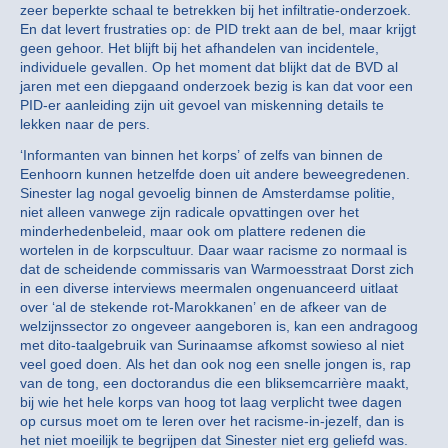
zeer beperkte schaal te betrekken bij het infiltratie-onderzoek.
En dat levert frustraties op: de PID trekt aan de bel, maar krijgt
geen gehoor. Het blijft bij het afhandelen van incidentele,
individuele gevallen. Op het moment dat blijkt dat de BVD al
jaren met een diepgaand onderzoek bezig is kan dat voor een
PID-er aanleiding zijn uit gevoel van miskenning details te
lekken naar de pers.
‘Informanten van binnen het korps’ of zelfs van binnen de
Eenhoorn kunnen hetzelfde doen uit andere beweegredenen.
Sinester lag nogal gevoelig binnen de Amsterdamse politie,
niet alleen vanwege zijn radicale opvattingen over het
minderhedenbeleid, maar ook om plattere redenen die
wortelen in de korpscultuur. Daar waar racisme zo normaal is
dat de scheidende commissaris van Warmoesstraat Dorst zich
in een diverse interviews meermalen ongenuanceerd uitlaat
over ‘al de stekende rot-Marokkanen’ en de afkeer van de
welzijnssector zo ongeveer aangeboren is, kan een andragoog
met dito-taalgebruik van Surinaamse afkomst sowieso al niet
veel goed doen. Als het dan ook nog een snelle jongen is, rap
van de tong, een doctorandus die een bliksemcarrière maakt,
bij wie het hele korps van hoog tot laag verplicht twee dagen
op cursus moet om te leren over het racisme-in-jezelf, dan is
het niet moeilijk te begrijpen dat Sinester niet erg geliefd was.