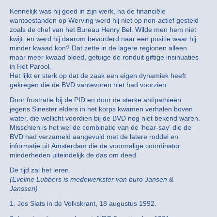
Kennelijk was hij goed in zijn werk, na de financiële
wantoestanden op Werving werd hij niet op non-actief gesteld
zoals de chef van het Bureau Henry Bel. Wilde men hem niet
kwijt, en werd hij daarom bevorderd naar een positie waar hij
minder kwaad kon? Dat zette in de lagere regionen alleen
maar meer kwaad bloed, getuige de ronduit giftige insinuaties
in Het Parool.
Het lijkt er sterk op dat de zaak een eigen dynamiek heeft
gekregen die de BVD vantevoren niet had voorzien.
Door frustratie bij de PID en door de sterke antipathieën
jegens Sinester elders in het korps kwamen verhalen boven
water, die wellicht voordien bij de BVD nog niet bekend waren.
Misschien is het wel de combinatie van de ‘hear-say’ die de
BVD had verzameld aangevuld met de latere roddel en
informatie uit Amsterdam die de voormalige coördinator
minderheden uiteindelijk de das om deed.
De tijd zal het leren.
(Eveline Lubbers is medewerkster van buro Jansen &
Janssen)
1. Jos Slats in de Volkskrant, 18 augustus 1992.