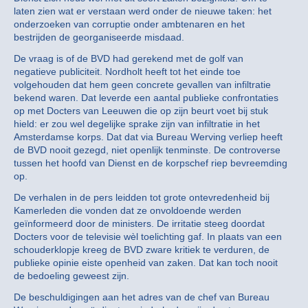
laten zien wat er verstaan werd onder de nieuwe taken: het
onderzoeken van corruptie onder ambtenaren en het
bestrijden de georganiseerde misdaad.
De vraag is of de BVD had gerekend met de golf van
negatieve publiciteit. Nordholt heeft tot het einde toe
volgehouden dat hem geen concrete gevallen van infiltratie
bekend waren. Dat leverde een aantal publieke confrontaties
op met Docters van Leeuwen die op zijn beurt voet bij stuk
hield: er zou wel degelijke sprake zijn van infiltratie in het
Amsterdamse korps. Dat dat via Bureau Werving verliep heeft
de BVD nooit gezegd, niet openlijk tenminste. De controverse
tussen het hoofd van Dienst en de korpschef riep bevreemding
op.
De verhalen in de pers leidden tot grote ontevredenheid bij
Kamerleden die vonden dat ze onvoldoende werden
geïnformeerd door de ministers. De irritatie steeg doordat
Docters voor de televisie wèl toelichting gaf. In plaats van een
schouderklopje kreeg de BVD zware kritiek te verduren, de
publieke opinie eiste openheid van zaken. Dat kan toch nooit
de bedoeling geweest zijn.
De beschuldigingen aan het adres van de chef van Bureau