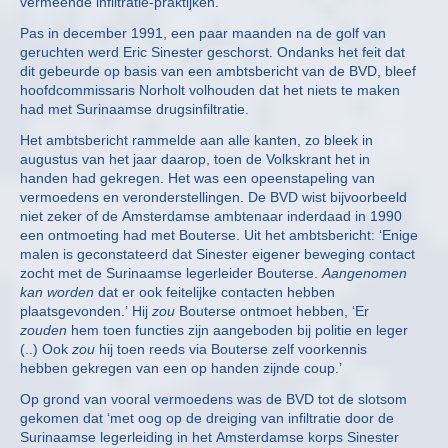
vermeende infiltratie-praktijken.
Pas in december 1991, een paar maanden na de golf van
geruchten werd Eric Sinester geschorst. Ondanks het feit dat
dit gebeurde op basis van een ambtsbericht van de BVD, bleef
hoofdcommissaris Norholt volhouden dat het niets te maken
had met Surinaamse drugsinfiltratie.
Het ambtsbericht rammelde aan alle kanten, zo bleek in
augustus van het jaar daarop, toen de Volkskrant het in
handen had gekregen. Het was een opeenstapeling van
vermoedens en veronderstellingen. De BVD wist bijvoorbeeld
niet zeker of de Amsterdamse ambtenaar inderdaad in 1990
een ontmoeting had met Bouterse. Uit het ambtsbericht: ‘Enige
malen is geconstateerd dat Sinester eigener beweging contact
zocht met de Surinaamse legerleider Bouterse.
Aangenomen
kan worden
dat er ook feitelijke contacten hebben
plaatsgevonden.’ Hij
zou
Bouterse ontmoet hebben, ‘Er
zouden
hem toen functies zijn aangeboden bij politie en leger
(..) Ook
zou
hij toen reeds via Bouterse zelf voorkennis
hebben gekregen van een op handen zijnde coup.’
Op grond van vooral vermoedens was de BVD tot de slotsom
gekomen dat ‘met oog op de dreiging van infiltratie door de
Surinaamse legerleiding in het Amsterdamse korps Sinester