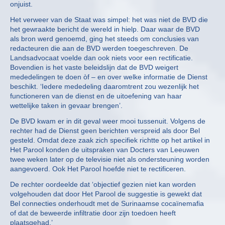
onjuist.
Het verweer van de Staat was simpel: het was niet de BVD die
het gewraakte bericht de wereld in hielp. Daar waar de BVD
als bron werd genoemd, ging het steeds om conclusies van
redacteuren die aan de BVD werden toegeschreven. De
Landsadvocaat voelde dan ook niets voor een rectificatie.
Bovendien is het vaste beleidslijn dat de BVD weigert
mededelingen te doen òf – en over welke informatie de Dienst
beschikt. ‘Iedere mededeling daaromtrent zou wezenlijk het
functioneren van de dienst en de uitoefening van haar
wettelijke taken in gevaar brengen’.
De BVD kwam er in dit geval weer mooi tussenuit. Volgens de
rechter had de Dienst geen berichten verspreid als door Bel
gesteld. Omdat deze zaak zich specifiek richtte op het artikel in
Het Parool konden de uitspraken van Docters van Leeuwen
twee weken later op de televisie niet als ondersteuning worden
aangevoerd. Ook Het Parool hoefde niet te rectificeren.
De rechter oordeelde dat ‘objectief gezien niet kan worden
volgehouden dat door Het Parool de suggestie is gewekt dat
Bel connecties onderhoudt met de Surinaamse cocaïnemafia
of dat de beweerde infiltratie door zijn toedoen heeft
plaatsgehad.’