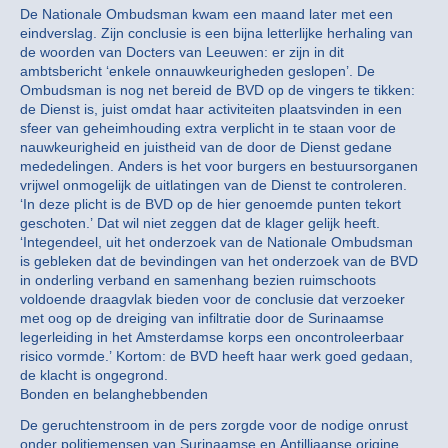
De Nationale Ombudsman kwam een maand later met een
eindverslag. Zijn conclusie is een bijna letterlijke herhaling van
de woorden van Docters van Leeuwen: er zijn in dit
ambtsbericht ‘enkele onnauwkeurigheden geslopen’. De
Ombudsman is nog net bereid de BVD op de vingers te tikken:
de Dienst is, juist omdat haar activiteiten plaatsvinden in een
sfeer van geheimhouding extra verplicht in te staan voor de
nauwkeurigheid en juistheid van de door de Dienst gedane
mededelingen. Anders is het voor burgers en bestuursorganen
vrijwel onmogelijk de uitlatingen van de Dienst te controleren.
‘In deze plicht is de BVD op de hier genoemde punten tekort
geschoten.’ Dat wil niet zeggen dat de klager gelijk heeft.
‘Integendeel, uit het onderzoek van de Nationale Ombudsman
is gebleken dat de bevindingen van het onderzoek van de BVD
in onderling verband en samenhang bezien ruimschoots
voldoende draagvlak bieden voor de conclusie dat verzoeker
met oog op de dreiging van infiltratie door de Surinaamse
legerleiding in het Amsterdamse korps een oncontroleerbaar
risico vormde.’ Kortom: de BVD heeft haar werk goed gedaan,
de klacht is ongegrond.
Bonden en belanghebbenden
De geruchtenstroom in de pers zorgde voor de nodige onrust
onder politiemensen van Surinaamse en Antilliaanse origine.