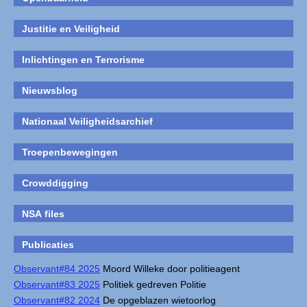
Justitie en Veiligheid
Inlichtingen en Terrorisme
Nieuwsblog
Nationaal Veiligheidsarchief
Troepenbewegingen
Crowddigging
NSA files
Publicaties
Observant#84 2025
Moord Willeke door politieagent
Observant#83 2025
Politiek gedreven Politie
Observant#82 2024
De opgeblazen wietoorlog