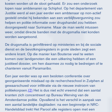
koeien worden uit de sloot gehaald. Er zou een onderzoek
lopen naar ambtenaren op Schiphol. Op het departement van
Justitie werd al een jaar eerder een ambtenaar op non-actief
gesteld omdat hij bekenden aan een verblijfsvergunning zou
helpen en politie-informatie over drugshandel zou hebben
doorgespeeld naar Suriname. Maar de man werkt intussen
weer, omdat directe banden met de drugsmafia niet konden
worden aangetoond.
De drugsmafia is geïnfiltreerd op ministeries en bij de sociale
dienst en de bevolkingsregisters in grote steden zegt een
andere krant. Op die manier kan Bouterse veel te weten
komen over landgenoten die een uitkering hebben of een
justitieel dossier, om hen daarmee zo nodig te bedreigen of te
chanteren vanuit Paramaribo.
Een jaar eerder was op een besloten conferentie over
georganiseerde misdaad op de rechercheschool in Zutphen al
gewaarschuwd voor infiltratie via de nieuwe instroom van
politiekorpsen.
(2)
Het is dus niet echt vreemd dat een aantal
kranten zich concentreert op Bureau Werving van de
Amsterdamse politie. Opvallend is het verschil in aanpak van
een aantal landelijke dagbladen: na een beginnetje in NRC-
Handelsblad trekt Het Parool alle registers open met een