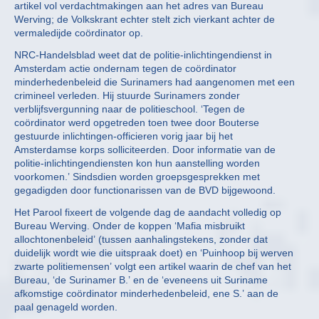
artikel vol verdachtmakingen aan het adres van Bureau
Werving; de Volkskrant echter stelt zich vierkant achter de
vermaledijde coördinator op.
NRC-Handelsblad weet dat de politie-inlichtingendienst in
Amsterdam actie ondernam tegen de coördinator
minderhedenbeleid die Surinamers had aangenomen met een
crimineel verleden. Hij stuurde Surinamers zonder
verblijfsvergunning naar de politieschool. ‘Tegen de
coördinator werd opgetreden toen twee door Bouterse
gestuurde inlichtingen-officieren vorig jaar bij het
Amsterdamse korps solliciteerden. Door informatie van de
politie-inlichtingendiensten kon hun aanstelling worden
voorkomen.’ Sindsdien worden groepsgesprekken met
gegadigden door functionarissen van de BVD bijgewoond.
Het Parool fixeert de volgende dag de aandacht volledig op
Bureau Werving. Onder de koppen ‘Mafia misbruikt
allochtonenbeleid’ (tussen aanhalingstekens, zonder dat
duidelijk wordt wie die uitspraak doet) en ‘Puinhoop bij werven
zwarte politiemensen’ volgt een artikel waarin de chef van het
Bureau, ‘de Surinamer B.’ en de ‘eveneens uit Suriname
afkomstige coördinator minderhedenbeleid, ene S.’ aan de
paal genageld worden.