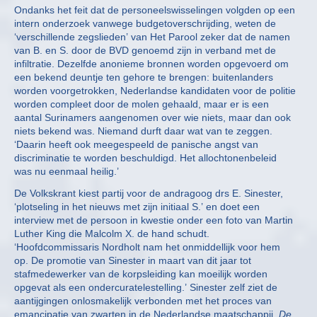
Ondanks het feit dat de personeelswisselingen volgden op een
intern onderzoek vanwege budgetoverschrijding, weten de
‘verschillende zegslieden’ van Het Parool zeker dat de namen
van B. en S. door de BVD genoemd zijn in verband met de
infiltratie. Dezelfde anonieme bronnen worden opgevoerd om
een bekend deuntje ten gehore te brengen: buitenlanders
worden voorgetrokken, Nederlandse kandidaten voor de politie
worden compleet door de molen gehaald, maar er is een
aantal Surinamers aangenomen over wie niets, maar dan ook
niets bekend was. Niemand durft daar wat van te zeggen.
‘Daarin heeft ook meegespeeld de panische angst van
discriminatie te worden beschuldigd. Het allochtonenbeleid
was nu eenmaal heilig.’
De Volkskrant kiest partij voor de andragoog drs E. Sinester,
‘plotseling in het nieuws met zijn initiaal S.’ en doet een
interview met de persoon in kwestie onder een foto van Martin
Luther King die Malcolm X. de hand schudt.
‘Hoofdcommissaris Nordholt nam het onmiddellijk voor hem
op. De promotie van Sinester in maart van dit jaar tot
stafmedewerker van de korpsleiding kan moeilijk worden
opgevat als een ondercuratelestelling.’ Sinester zelf ziet de
aantijgingen onlosmakelijk verbonden met het proces van
emancipatie van zwarten in de Nederlandse maatschappij.
De