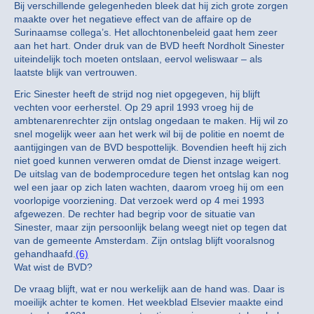
Bij verschillende gelegenheden bleek dat hij zich grote zorgen
maakte over het negatieve effect van de affaire op de
Surinaamse collega’s. Het allochtonenbeleid gaat hem zeer
aan het hart. Onder druk van de BVD heeft Nordholt Sinester
uiteindelijk toch moeten ontslaan, eervol weliswaar – als
laatste blijk van vertrouwen.
Eric Sinester heeft de strijd nog niet opgegeven, hij blijft
vechten voor eerherstel. Op 29 april 1993 vroeg hij de
ambtenarenrechter zijn ontslag ongedaan te maken. Hij wil zo
snel mogelijk weer aan het werk wil bij de politie en noemt de
aantijgingen van de BVD bespottelijk. Bovendien heeft hij zich
niet goed kunnen verweren omdat de Dienst inzage weigert.
De uitslag van de bodemprocedure tegen het ontslag kan nog
wel een jaar op zich laten wachten, daarom vroeg hij om een
voorlopige voorziening. Dat verzoek werd op 4 mei 1993
afgewezen. De rechter had begrip voor de situatie van
Sinester, maar zijn persoonlijk belang weegt niet op tegen dat
van de gemeente Amsterdam. Zijn ontslag blijft vooralsnog
gehandhaafd.
(6)
Wat wist de BVD?
De vraag blijft, wat er nou werkelijk aan de hand was. Daar is
moeilijk achter te komen. Het weekblad Elsevier maakte eind