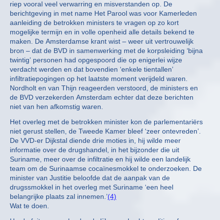
riep vooral veel verwarring en misverstanden op. De
berichtgeving in met name Het Parool was voor Kamerleden
aanleiding de betrokken ministers te vragen op zo kort
mogelijke termijn en in volle openheid alle details bekend te
maken. De Amsterdamse krant wist – weer uit vertrouwelijk
bron – dat de BVD in samenwerking met de korpsleiding ‘bijna
twintig’ personen had opgespoord die op enigerlei wijze
verdacht werden en dat bovendien ‘enkele tientallen’
infiltratiepogingen op het laatste moment verijdeld waren.
Nordholt en van Thijn reageerden verstoord, de ministers en
de BVD verzekerden Amsterdam echter dat deze berichten
niet van hen afkomstig waren.
Het overleg met de betrokken minister kon de parlementariërs
niet gerust stellen, de Tweede Kamer bleef ‘zeer ontevreden’.
De VVD-er Dijkstal diende drie moties in, hij wilde meer
informatie over de drugshandel, in het bijzonder die uit
Suriname, meer over de infiltratie en hij wilde een landelijk
team om de Surinaamse cocaïnesmokkel te onderzoeken. De
minister van Justitie beloofde dat de aanpak van de
drugssmokkel in het overleg met Suriname ‘een heel
belangrijke plaats zal innemen.’
(4)
Wat te doen.