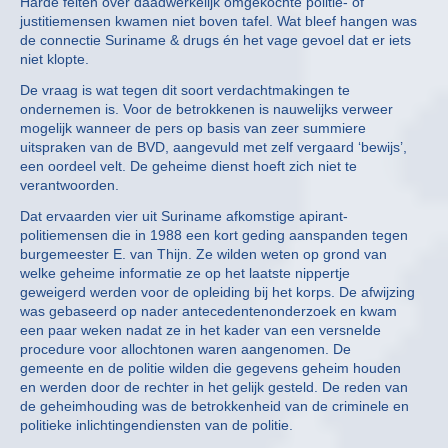
Harde feiten over daadwerkelijk omgekochte politie- of
justitiemensen kwamen niet boven tafel. Wat bleef hangen was
de connectie Suriname & drugs én het vage gevoel dat er iets
niet klopte.
De vraag is wat tegen dit soort verdachtmakingen te
ondernemen is. Voor de betrokkenen is nauwelijks verweer
mogelijk wanneer de pers op basis van zeer summiere
uitspraken van de BVD, aangevuld met zelf vergaard ‘bewijs’,
een oordeel velt. De geheime dienst hoeft zich niet te
verantwoorden.
Dat ervaarden vier uit Suriname afkomstige apirant-
politiemensen die in 1988 een kort geding aanspanden tegen
burgemeester E. van Thijn. Ze wilden weten op grond van
welke geheime informatie ze op het laatste nippertje
geweigerd werden voor de opleiding bij het korps. De afwijzing
was gebaseerd op nader antecedentenonderzoek en kwam
een paar weken nadat ze in het kader van een versnelde
procedure voor allochtonen waren aangenomen. De
gemeente en de politie wilden die gegevens geheim houden
en werden door de rechter in het gelijk gesteld. De reden van
de geheimhouding was de betrokkenheid van de criminele en
politieke inlichtingendiensten van de politie.