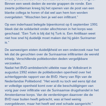
Binnen een week deden de eerste grappen de ronde. Een
zwarte politieman kreeg bij het openen van de post van een
blanke collega te horen of dat wel aan hem kon worden
overgelaten: “Misschien ben je wel een infiltrant.”
Op een inderhaast belegde bijeenkomst op 6 september 1991
bleek dat de solidariteit onder allochtonen in het korps was
geschaad. “Een Turk is blij dat hij Turk is. Een Antilliaan weet
niet hoe snel hij duidelijk moet maken dat hij géén Surinamer
is.”
De aanwezigen eisten duidelijkheid en een onderzoek naar het
lek dat de geruchten over de Surinaamse infiltranten de wereld
inhielp. Verschillende politiebonden deden vergelijkbare
verzoeken.
Nadat het BVD-ambtsbericht uitlekte naar de Volkskrant in
augustus 1992 eisten de politiebonden openheid over het
achterliggende rapport van de BVD. Harry van Rijn van de
Nederlandse Politiebond: “Het wordt nu toch wel eens tijd dat
er volledige openheid komt over al die beschuldigingen van
vorig jaar over infiltratie van de Surinaamse drugshandel in het
Amsterdamse korps. Van de verdenkingen daarover die de
BVD naar buiten heeft gebracht, was al heel weinig
overgebleven, maar het heeft wel veel schade aangericht.”