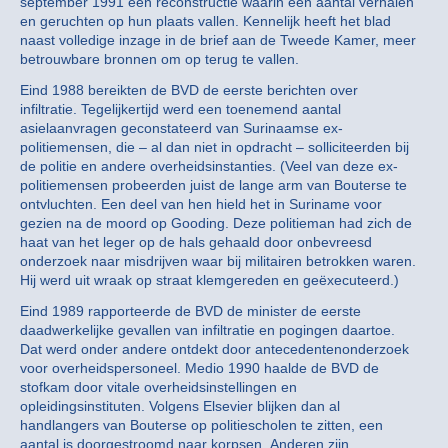
september 1991 een reconstructie waarin een aantal verhalen
en geruchten op hun plaats vallen. Kennelijk heeft het blad
naast volledige inzage in de brief aan de Tweede Kamer, meer
betrouwbare bronnen om op terug te vallen.
Eind 1988 bereikten de BVD de eerste berichten over
infiltratie. Tegelijkertijd werd een toenemend aantal
asielaanvragen geconstateerd van Surinaamse ex-
politiemensen, die – al dan niet in opdracht – solliciteerden bij
de politie en andere overheidsinstanties. (Veel van deze ex-
politiemensen probeerden juist de lange arm van Bouterse te
ontvluchten. Een deel van hen hield het in Suriname voor
gezien na de moord op Gooding. Deze politieman had zich de
haat van het leger op de hals gehaald door onbevreesd
onderzoek naar misdrijven waar bij militairen betrokken waren.
Hij werd uit wraak op straat klemgereden en geëxecuteerd.)
Eind 1989 rapporteerde de BVD de minister de eerste
daadwerkelijke gevallen van infiltratie en pogingen daartoe.
Dat werd onder andere ontdekt door antecedentenonderzoek
voor overheidspersoneel. Medio 1990 haalde de BVD de
stofkam door vitale overheidsinstellingen en
opleidingsinstituten. Volgens Elsevier blijken dan al
handlangers van Bouterse op politiescholen te zitten, een
aantal is doorgestroomd naar korpsen. Anderen zijn