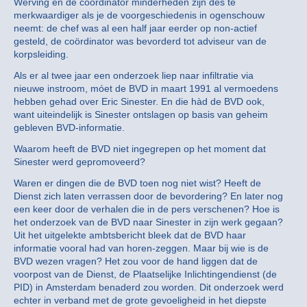
Werving en de coördinator minderheden zijn des te
merkwaardiger als je de voorgeschiedenis in ogenschouw
neemt: de chef was al een half jaar eerder op non-actief
gesteld, de coördinator was bevorderd tot adviseur van de
korpsleiding.
Als er al twee jaar een onderzoek liep naar infiltratie via
nieuwe instroom, móet de BVD in maart 1991 al vermoedens
hebben gehad over Eric Sinester. En die hàd de BVD ook,
want uiteindelijk is Sinester ontslagen op basis van geheim
gebleven BVD-informatie.
Waarom heeft de BVD niet ingegrepen op het moment dat
Sinester werd gepromoveerd?
Waren er dingen die de BVD toen nog niet wist? Heeft de
Dienst zich laten verrassen door de bevordering? En later nog
een keer door de verhalen die in de pers verschenen? Hoe is
het onderzoek van de BVD naar Sinester in zijn werk gegaan?
Uit het uitgelekte ambtsbericht bleek dat de BVD haar
informatie vooral had van horen-zeggen. Maar bij wie is de
BVD wezen vragen? Het zou voor de hand liggen dat de
voorpost van de Dienst, de Plaatselijke Inlichtingendienst (de
PID) in Amsterdam benaderd zou worden. Dit onderzoek werd
echter in verband met de grote gevoeligheid in het diepste