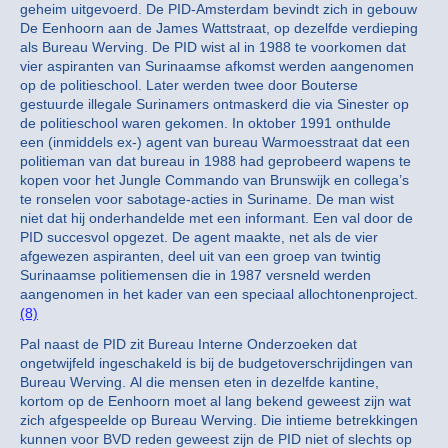
geheim uitgevoerd. De PID-Amsterdam bevindt zich in gebouw
De Eenhoorn aan de James Wattstraat, op dezelfde verdieping
als Bureau Werving. De PID wist al in 1988 te voorkomen dat
vier aspiranten van Surinaamse afkomst werden aangenomen
op de politieschool. Later werden twee door Bouterse
gestuurde illegale Surinamers ontmaskerd die via Sinester op
de politieschool waren gekomen. In oktober 1991 onthulde
een (inmiddels ex-) agent van bureau Warmoesstraat dat een
politieman van dat bureau in 1988 had geprobeerd wapens te
kopen voor het Jungle Commando van Brunswijk en collega’s
te ronselen voor sabotage-acties in Suriname. De man wist
niet dat hij onderhandelde met een informant. Een val door de
PID succesvol opgezet. De agent maakte, net als de vier
afgewezen aspiranten, deel uit van een groep van twintig
Surinaamse politiemensen die in 1987 versneld werden
aangenomen in het kader van een speciaal allochtonenproject.
(8)
Pal naast de PID zit Bureau Interne Onderzoeken dat
ongetwijfeld ingeschakeld is bij de budgetoverschrijdingen van
Bureau Werving. Al die mensen eten in dezelfde kantine,
kortom op de Eenhoorn moet al lang bekend geweest zijn wat
zich afgespeelde op Bureau Werving. Die intieme betrekkingen
kunnen voor BVD reden geweest zijn de PID niet of slechts op