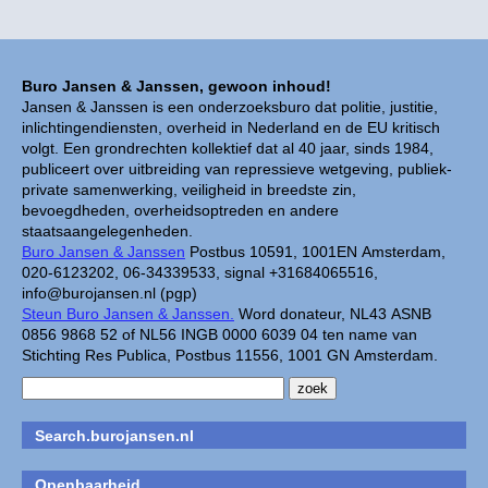
Buro Jansen & Janssen, gewoon inhoud!
Jansen & Janssen is een onderzoeksburo dat politie, justitie,
inlichtingendiensten, overheid in Nederland en de EU kritisch
volgt. Een grondrechten kollektief dat al 40 jaar, sinds 1984,
publiceert over uitbreiding van repressieve wetgeving, publiek-
private samenwerking, veiligheid in breedste zin,
bevoegdheden, overheidsoptreden en andere
staatsaangelegenheden.
Buro Jansen & Janssen
Postbus 10591, 1001EN Amsterdam,
020-6123202, 06-34339533, signal +31684065516,
info@burojansen.nl (pgp)
Steun Buro Jansen & Janssen.
Word donateur, NL43 ASNB
0856 9868 52 of NL56 INGB 0000 6039 04 ten name van
Stichting Res Publica, Postbus 11556, 1001 GN Amsterdam.
Search.burojansen.nl
Openbaarheid