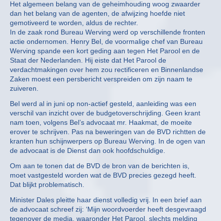
Het algemeen belang van de geheimhouding woog zwaarder
dan het belang van de agenten, de afwijzing hoefde niet
gemotiveerd te worden, aldus de rechter.
In de zaak rond Bureau Werving werd op verschillende fronten
actie ondernomen. Henry Bel, de voormalige chef van Bureau
Werving spande een kort geding aan tegen Het Parool en de
Staat der Nederlanden. Hij eiste dat Het Parool de
verdachtmakingen over hem zou rectificeren en Binnenlandse
Zaken moest een persbericht verspreiden om zijn naam te
zuiveren.
Bel werd al in juni op non-actief gesteld, aanleiding was een
verschil van inzicht over de budgetoverschrijding. Geen krant
nam toen, volgens Bel’s advocaat mr. Haakmat, de moeite
erover te schrijven. Pas na beweringen van de BVD richtten de
kranten hun schijnwerpers op Bureau Werving. In de ogen van
de advocaat is de Dienst dan ook hoofdschuldige.
Om aan te tonen dat de BVD de bron van de berichten is,
moet vastgesteld worden wat de BVD precies gezegd heeft.
Dat blijkt problematisch.
Minister Dales pleitte haar dienst volledig vrij. In een brief aan
de advocaat schreef zij: ‘Mijn woordvoerder heeft desgevraagd
tegenover de media, waaronder Het Parool, slechts melding