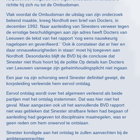
richtte hij zich nu tot de Ombudsman.
Vlak voordat de Ombudsman de uitslag van zijn onderzoek
bekend maakte, kreeg Nordholt een brief van Docters, in
december 1992. Naar aanleiding van Sinesters verweer tegen
de ernstige beschuldigingen aan zijn adres heeft Docters van
Leeuwen de tekst van het rapport ‘nog eens nauwkeurig
nagelopen en geverifieerd.’ ‘Ook ik constateer dat er hier en
daar onnauwkeurigheden in staan’ moet hij toegeven aan
Nordholt. Desondanks blijft de BVD bij de conclusie dat
Sinester niet thuis hoort bij de politie.Op details kan Docters
van Leeuwen vanwege zijn geheimhoudingsplicht niet ingaan.
Een jaar na zijn schorsing werd Sinester definitief gewipt, de
korpsleiding verleende hem eervol ontslag.
Eervol ontslag wordt over het algemeen verleend als beide
partijen met het ontslag instemmen. Dat was hier niet het
geval. Maar aangezien ook uit het aanvullende BVD rapport
niet was gebleken dat Sinester strafbare feiten had begaan of
aanleiding had gegeven tot disciplinaire maatregelen, was er
geen reden om hem oneervol te ontslaan.
Sinester kondigde aan het ontslag te zullen aanvechten bij de
ambtenarenrechter.