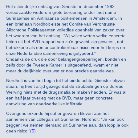
Het uiteindelijke ontslag van Sinester in december 1992
veroorzaakte wederom grote beroering onder met name
Surinaamse en Antilliaanse politiemensen in Amsterdam. In
een brief aan Nordholt eiste het Comité van Verontruste
Allochtone Politieagenten volledige openheid van zaken over
het waarom van het ontslag. “Wij willen weten welke concrete
feiten uit het BVD-rapport van zo’n gewicht zijn geweest, dat
betrokkene als een oncontroleerbaar risico voor het korps en
onze Nederlandse samenleving is getypeerd.”
Ondanks de druk die door belangengroeperingen, bonden en
zelfs door de Tweede Kamer is uitgeoefend, kwam er niet
meer duidelijkheid over wat er nou precies gaande was.
Nordholt is van het begin tot het einde achter Sinester blijven
staan, hij heeft altijd gezegd dat de strubbelingen op Bureau
Werving niets met de drugsmafia te maken hadden. Er was al
een half jaar overleg met de BVD, maar geen concrete
aanwijzing van daadwerkelijke infiltratie.
Overigens erkende hij dat er gevaren kleven aan het
aannemen van collega’s uit Suriname. Nordholt: “Je kan ook
zeggen: we nemen niemand uit Suriname aan, dan loop je ook
geen risico.”
(5)