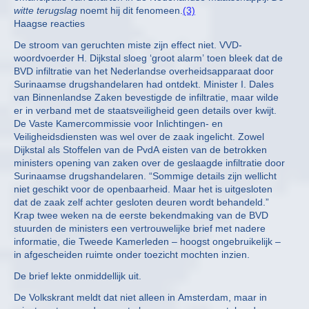
witte terugslag
noemt hij dit fenomeen.
(3)
Haagse reacties
De stroom van geruchten miste zijn effect niet. VVD-
woordvoerder H. Dijkstal sloeg ‘groot alarm’ toen bleek dat de
BVD infiltratie van het Nederlandse overheidsapparaat door
Surinaamse drugshandelaren had ontdekt. Minister I. Dales
van Binnenlandse Zaken bevestigde de infiltratie, maar wilde
er in verband met de staatsveiligheid geen details over kwijt.
De Vaste Kamercommissie voor Inlichtingen- en
Veiligheidsdiensten was wel over de zaak ingelicht. Zowel
Dijkstal als Stoffelen van de PvdA eisten van de betrokken
ministers opening van zaken over de geslaagde infiltratie door
Surinaamse drugshandelaren. “Sommige details zijn wellicht
niet geschikt voor de openbaarheid. Maar het is uitgesloten
dat de zaak zelf achter gesloten deuren wordt behandeld.”
Krap twee weken na de eerste bekendmaking van de BVD
stuurden de ministers een vertrouwelijke brief met nadere
informatie, die Tweede Kamerleden – hoogst ongebruikelijk –
in afgescheiden ruimte onder toezicht mochten inzien.
De brief lekte onmiddellijk uit.
De Volkskrant meldt dat niet alleen in Amsterdam, maar in