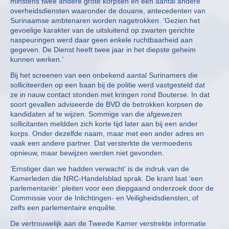
minstens twee andere grote korpsen en een aantal andere
overheidsdiensten waaronder de douane, antecedenten van
Surinaamse ambtenaren worden nagetrokken. ‘Gezien het
gevoelige karakter van de uitsluitend op zwarten gerichte
naspeuringen werd daar geen enkele ruchtbaarheid aan
gegeven. De Dienst heeft twee jaar in het diepste geheim
kunnen werken.’
Bij het screenen van een onbekend aantal Surinamers die
solliciteerden op een baan bij de politie werd vastgesteld dat
ze in nauw contact stonden met kringen rond Bouterse. In dat
soort gevallen adviseerde de BVD de betrokken korpsen de
kandidaten af te wijzen. Sommige van die afgewezen
sollicitanten meldden zich korte tijd later aan bij een ander
korps. Onder dezelfde naam, maar met een ander adres en
vaak een andere partner. Dat versterkte de vermoedens
opnieuw, maar bewijzen werden niet gevonden.
‘Ernstiger dan we hadden verwacht’ is de indruk van de
Kamerleden die NRC-Handelsblad sprak. De krant laat ‘een
parlementariër’ pleiten voor een diepgaand onderzoek door de
Commissie voor de Inlichtingen- en Veiligheidsdiensten, of
zelfs een parlementaire enquête.
De vertrouwelijk aan de Tweede Kamer verstrekte informatie