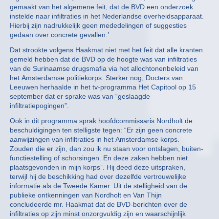
gemaakt van het algemene feit, dat de BVD een onderzoek
instelde naar infiltraties in het Nederlandse overheidsapparaat.
Hierbij zijn nadrukkelijk geen mededelingen of suggesties
gedaan over concrete gevallen.’
Dat strookte volgens Haakmat niet met het feit dat alle kranten
gemeld hebben dat de BVD op de hoogte was van infiltraties
van de Surinaamse drugsmafia via het allochtonenbeleid van
het Amsterdamse politiekorps. Sterker nog, Docters van
Leeuwen herhaalde in het tv-programma Het Capitool op 15
september dat er sprake was van “geslaagde
infiltratiepogingen”.
Ook in dit programma sprak hoofdcommissaris Nordholt de
beschuldigingen ten stelligste tegen: “Er zijn geen concrete
aanwijzingen van infiltraties in het Amsterdamse korps.
Zouden die er zijn, dan zou ik nu staan voor ontslagen, buiten-
functiestelling of schorsingen. En deze zaken hebben niet
plaatsgevonden in mijn korps”. Hij deed deze uitspraken,
terwijl hij de beschikking had over dezelfde vertrouwelijke
informatie als de Tweede Kamer. Uit de stelligheid van de
publieke ontkenningen van Nordholt en Van Thijn
concludeerde mr. Haakmat dat de BVD-berichten over de
infiltraties op zijn minst onzorgvuldig zijn en waarschijnlijk