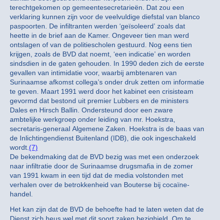
terechtgekomen op gemeentesecretarieën. Dat zou een
verklaring kunnen zijn voor de veelvuldige diefstal van blanco
paspoorten. De infiltranten werden ‘geïsoleerd’ zoals dat
heette in de brief aan de Kamer. Ongeveer tien man werd
ontslagen of van de politiescholen gestuurd. Nog eens tien
krijgen, zoals de BVD dat noemt, ‘een indicatie’ en worden
sindsdien in de gaten gehouden. In 1990 deden zich de eerste
gevallen van intimidatie voor, waarbij ambtenaren van
Surinaamse afkomst collega’s onder druk zetten om informatie
te geven. Maart 1991 werd door het kabinet een crisisteam
gevormd dat bestond uit premier Lubbers en de ministers
Dales en Hirsch Ballin. Ondersteund door een zware
ambtelijke werkgroep onder leiding van mr. Hoekstra,
secretaris-generaal Algemene Zaken. Hoekstra is de baas van
de Inlichtingendienst Buitenland (IDB), die ook ingeschakeld
wordt.
(7)
De bekendmaking dat de BVD bezig was met een onderzoek
naar infiltratie door de Surinaamse drugsmafia in de zomer
van 1991 kwam in een tijd dat de media volstonden met
verhalen over de betrokkenheid van Bouterse bij cocaïne-
handel.
Het kan zijn dat de BVD de behoefte had te laten weten dat de
Dienst zich heus wel met dit soort zaken bezighield. Om te