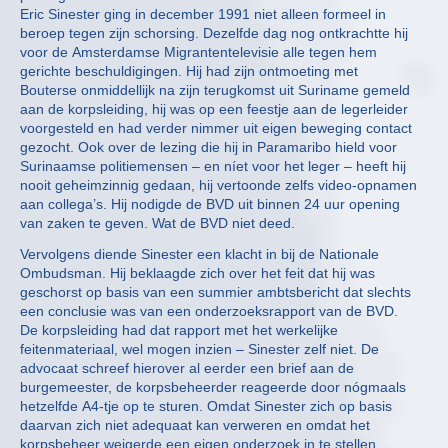
Eric Sinester ging in december 1991 niet alleen formeel in
beroep tegen zijn schorsing. Dezelfde dag nog ontkrachtte hij
voor de Amsterdamse Migrantentelevisie alle tegen hem
gerichte beschuldigingen. Hij had zijn ontmoeting met
Bouterse onmiddellijk na zijn terugkomst uit Suriname gemeld
aan de korpsleiding, hij was op een feestje aan de legerleider
voorgesteld en had verder nimmer uit eigen beweging contact
gezocht. Ook over de lezing die hij in Paramaribo hield voor
Surinaamse politiemensen – en níet voor het leger – heeft hij
nooit geheimzinnig gedaan, hij vertoonde zelfs video-opnamen
aan collega’s. Hij nodigde de BVD uit binnen 24 uur opening
van zaken te geven. Wat de BVD niet deed.
Vervolgens diende Sinester een klacht in bij de Nationale
Ombudsman. Hij beklaagde zich over het feit dat hij was
geschorst op basis van een summier ambtsbericht dat slechts
een conclusie was van een onderzoeksrapport van de BVD.
De korpsleiding had dat rapport met het werkelijke
feitenmateriaal, wel mogen inzien – Sinester zelf niet. De
advocaat schreef hierover al eerder een brief aan de
burgemeester, de korpsbeheerder reageerde door nógmaals
hetzelfde A4-tje op te sturen. Omdat Sinester zich op basis
daarvan zich niet adequaat kan verweren en omdat het
korpsbeheer weigerde een eigen onderzoek in te stellen,