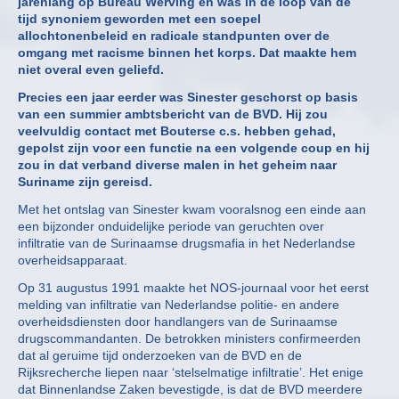
jarenlang op Bureau Werving en was in de loop van de
tijd synoniem geworden met een soepel
allochtonenbeleid en radicale standpunten over de
omgang met racisme binnen het korps. Dat maakte hem
niet overal even geliefd.
Precies een jaar eerder was Sinester geschorst op basis
van een summier ambtsbericht van de BVD. Hij zou
veelvuldig contact met Bouterse c.s. hebben gehad,
gepolst zijn voor een functie na een volgende coup en hij
zou in dat verband diverse malen in het geheim naar
Suriname zijn gereisd.
Met het ontslag van Sinester kwam vooralsnog een einde aan
een bijzonder onduidelijke periode van geruchten over
infiltratie van de Surinaamse drugsmafia in het Nederlandse
overheidsapparaat.
Op 31 augustus 1991 maakte het NOS-journaal voor het eerst
melding van infiltratie van Nederlandse politie- en andere
overheidsdiensten door handlangers van de Surinaamse
drugscommandanten. De betrokken ministers confirmeerden
dat al geruime tijd onderzoeken van de BVD en de
Rijksrecherche liepen naar ‘stelselmatige infiltratie’. Het enige
dat Binnenlandse Zaken bevestigde, is dat de BVD meerdere