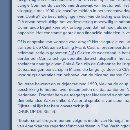
Jungle Commando van Ronnie Brunswijk van het toneel. Het 
vliegtuigje met 1000 kilo cocaïne midden in het vredesoverl
een Contra? De beschuldigingen voor wie de lading was bes
CIA ervan beschuldigd het vredesoverleg moedwillig te sabo
Commando begint kennelijk te begrijpen dat het nooit als se
oppositie. Het constante gebrek aan financiële middelen is v
Of is er sprake van
wapens voor drugs
? Het vliegtuigje zou
transport, de Cubaanse balling Frank Castro, presenteerde z
helemaal serieus genomen.
(18)
Gezien de weerstand in het C
eerder een Contra-achtige operatie die zich afspeelt in het s
zoektocht naar geld van Chin A Sen zijn de Cubaanse ballinge
Cubaanse gemeenschap in Miami, die lange tijd door de CIA i
voor drugs
operaties ten behoeve van de Nicaraguaanse Cont
Bouterse beweert op oudejaarsavond 1990, vlak na de coup,
beschikking te hebben over documenten die dat aantonen. Naa
Nederland. Doordat hem de toegang tot Nederland wordt ontz
Binnenlandse Zaken ontkent. Als er al sprake is van steun 
Dijkstal, al lijkt het hem onwaarschijnlijk.
DRUK OP DE KETEL
`Bouterse wil drugs-imperium volgens model van Noriega’, meld
van Amerikaanse regeringsfunctionarissen in The Washingto