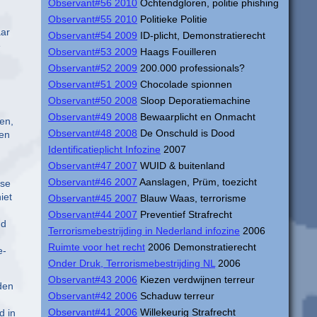
Observant#56 2010
Ochtendgloren, politie phishing
Observant#55 2010
Politieke Politie
aar
Observant#54 2009
ID-plicht, Demonstratierecht
e
Observant#53 2009
Haags Fouilleren
Observant#52 2009
200.000 professionals?
Observant#51 2009
Chocolade spionnen
Observant#50 2008
Sloop Deporatiemachine
Observant#49 2008
Bewaarplicht en Onmacht
ten,
Observant#48 2008
De Onschuld is Dood
ken
Identificatieplicht Infozine
2007
Observant#47 2007
WUID & buitenland
Observant#46 2007
Aanslagen, Prüm, toezicht
mse
iet
Observant#45 2007
Blauw Waas, terrorisme
Observant#44 2007
Preventief Strafrecht
nd
Terrorismebestrijding in Nederland infozine
2006
Ruimte voor het recht
2006 Demonstratierecht
e-
Onder Druk, Terrorismebestrijding NL
2006
Observant#43 2006
Kiezen verdwijnen terreur
den
Observant#42 2006
Schaduw terreur
Observant#41 2006
Willekeurig Strafrecht
d in