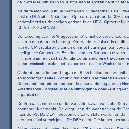
de Zwitserse minister van Justitie aan te sporen de strijd teg
Na de telefooncoup in Suriname van 24 december 1990, waarbi
pakt de DEA uit in Nederland. Op basis van door de DEA aan
gedetailleerd uit de doeken gedaan in de NRC. Opmerkelijk is
DE VS EN SURINAME
De lancering van het ‘drugsscenario’ is niet de eerste keer 
al jaren een doorn in het oog. Kort na de `revolutie’ is de fl
van de CIA circuleren plannen om met huurlingen een coup t
Intelligence Committee. Een deel van het Surinaamse verzet o
militaire plannen van het Jungle Commando bij ultra-conserva
communistische clubs met als spreekbuis The Washington Ti
Onder de presidenten Reagan en Bush bestaat een vruchtbare
en fondsorganisaties. Zodanig dat soms niet meer uit elkaar v
Commando adopteren, nemen de steunverlening aan de Nicar
Amerikaanse Congres. Met de stilzwijgende goedkeuring van
organisaties.
De Senaatscommissie onder voorzitterschap van John Kerry 
aannemelijk gemaakt. De vliegtuigen die wapens voor de C
naar de VS. De DEA moest enkele zaken laten vallen omdat he
een mondiaal verschijnsel. De DEA en de CIA komen herhaaldel
Als gevolg van de schandalen in de VS is de optie van Reagane