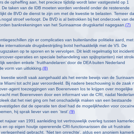
de opheffing aan, het precieze tijdstip wordt later vastgesteld op 1
mt. De taken van de IDB moeten worden verdeeld onder de resterende
lijkt de BVD de dienst te zijn om met de kwestie te belasten. Temeer d
nogal stroef verloopt. De BVD is al betrokken bij het onderzoek van d
worden bankrekeningen van het Surinaamse drugskartel nagegaan.
(7)
geschillen zijn er complicaties van buitenlandse politieke aard, met
e internationale drugsbestrijding botst herhaaldelijk met de VS. De
ugszaken op te sporen en te vervolgen. Dit leidt regelmatig tot inciden
ver-operaties en speciale behandeling van spijtoptanten) niet stro
ijk werden enkele `fruithandelaren’ door de DEA buiten Nederland
e vorm van uitlokking.
(8)
e kwestie wordt vaak aangehaald als het eerste bewijs van de Surinaa
 Miami tot acht jaar veroordeeld. Bij nadere beschouwing is de zaak n
cover-agent toezeggingen van Boerenveen los te krijgen over mogelijke
bracht met Boerenveen door een informant van de CRI, nadat Nederla
 bleek dat het niet ging om het onschadelijk maken van een bestaande
 bevestigden dat de operatie ten doel had de
mogelijkheden
voor cocaïn
emen, hij sprak liever van een `test’.
(9)
et najaar van 1991 aanleiding tot vertrouwelijk overleg tussen kamerle
rs en op eigen houtje opererende CRI-functionarissen die uit frustratie
n verlegenheid gebracht. ‘Niet ten onrechte’, aldus een anoniem kamerli