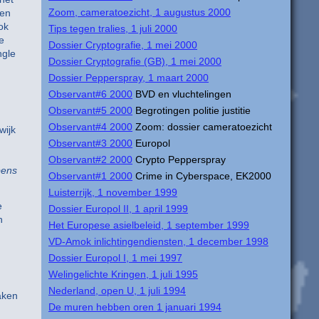
Zoom, cameratoezicht, 1 augustus 2000
een
ok
Tips tegen tralies, 1 juli 2000
e
Dossier Cryptografie, 1 mei 2000
ngle
Dossier Cryptografie (GB), 1 mei 2000
Dossier Pepperspray, 1 maart 2000
Observant#6 2000
BVD en vluchtelingen
Observant#5 2000
Begrotingen politie justitie
Observant#4 2000
Zoom: dossier cameratoezicht
wijk
Observant#3 2000
Europol
Observant#2 2000
Crypto Pepperspray
ens
Observant#1 2000
Crime in Cyberspace, EK2000
Luisterrijk, 1 november 1999
e
Dossier Europol II, 1 april 1999
n
Het Europese asielbeleid, 1 september 1999
VD-Amok inlichtingendiensten, 1 december 1998
Dossier Europol I, 1 mei 1997
Welingelichte Kringen, 1 juli 1995
Nederland, open U, 1 juli 1994
aken
De muren hebben oren 1 januari 1994