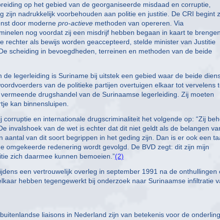
breiding op het gebied van de georganiseerde misdaad en corruptie,
zijn nadrukkelijk voorbehouden aan politie en justitie. De CRI begint z
ienst door moderne
pro-actieve
methoden van opereren. Via
minelen nog voordat zij een misdrijf hebben begaan in kaart te brengen
rechter als bewijs worden geaccepteerd, stelde minister van Justitie
r. De scheiding in bevoegdheden, terreinen en methoden van de beide
n de legerleiding is Suriname bij uitstek een gebied waar de beide dien
ordvoerders van de politieke partijen overtuigen elkaar tot vervelens 
 de vermeende drugshandel van de Surinaamse legerleiding. Zij moeten
tje kan binnensluipen.
corruptie en internationale drugscriminaliteit het volgende op: “Zij be
. De invalshoek van de wet is echter dat dit niet geldt als de belangen v
aantal van dit soort begrippen in het geding zijn. Dan is er ook een t
 de omgekeerde redenering wordt gevolgd. De BVD zegt: dit zijn mijn
justitie zich daarmee kunnen bemoeien.”
(2)
Tijdens een vertrouwelijk overleg in september 1991 na de onthullingen
kaar hebben tegengewerkt bij onderzoek naar Surinaamse infiltratie 
uitenlandse liaisons in Nederland zijn van betekenis voor de onderlin