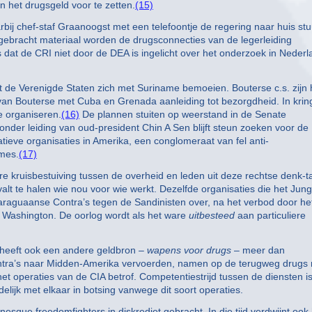
en het drugsgeld voor te zetten.
(15)
j chef-staf Graanoogst met een telefoontje de regering naar huis stu
gebracht materiaal worden de drugsconnecties van de legerleiding
 dat de CRI niet door de DEA is ingelicht over het onderzoek in Nederl
dat de Verenigde Staten zich met Suriname bemoeien. Bouterse c.s. zijn
irt van Bouterse met Cuba en Grenada aanleiding tot bezorgdheid. In kri
e organiseren.
(16)
De plannen stuiten op weerstand in de Senate
nder leiding van oud-president Chin A Sen blijft steun zoeken voor de
tieve organisaties in Amerika, een conglomeraat van fel anti-
mes.
(17)
 kruisbestuiving tussen de overheid en leden uit deze rechtse denk-t
alt te halen wie nou voor wie werkt. Dezelfde organisaties die het Jung
aguaanse Contra’s tegen de Sandinisten over, na het verbod door he
 Washington. De oorlog wordt als het ware
uitbesteed
aan particuliere
heeft ook een andere geldbron –
wapens voor drugs
– meer dan
ontra’s naar Midden-Amerika vervoerden, namen op de terugweg drugs
t operaties van de CIA betrof. Competentiestrijd tussen de diensten i
ijk met elkaar in botsing vanwege dit soort operaties.
sque freedomfighters in diskrediet gebracht. In die tijd verdwijnt ook 