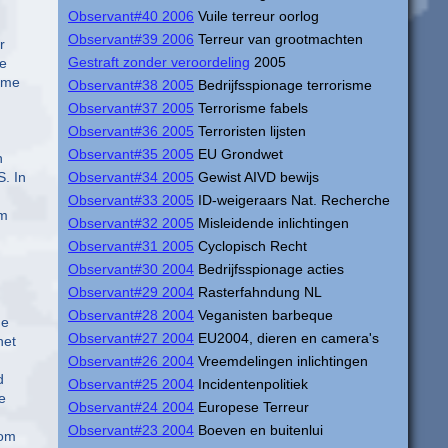
Observant#40 2006
Vuile terreur oorlog
Observant#39 2006
Terreur van grootmachten
r
Gestraft zonder veroordeling
2005
de
name
Observant#38 2005
Bedrijfsspionage terrorisme
Observant#37 2005
Terrorisme fabels
Observant#36 2005
Terroristen lijsten
Observant#35 2005
EU Grondwet
n
. In
Observant#34 2005
Gewist AIVD bewijs
Observant#33 2005
ID-weigeraars Nat. Recherche
om
Observant#32 2005
Misleidende inlichtingen
Observant#31 2005
Cyclopisch Recht
Observant#30 2004
Bedrijfsspionage acties
Observant#29 2004
Rasterfahndung NL
Observant#28 2004
Veganisten barbeque
de
Observant#27 2004
EU2004, dieren en camera's
het
Observant#26 2004
Vreemdelingen inlichtingen
d
Observant#25 2004
Incidentenpolitiek
e
Observant#24 2004
Europese Terreur
Observant#23 2004
Boeven en buitenlui
 om