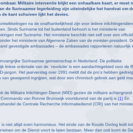
mbaar. Militaire interventie blijkt een onhaalbare kaart, er moet 
 de Surinaamse legerleiding zijn uiteindelijke het handvat om d
de kant schuiven lijkt het devies.
wikkelingen na de onafhankelijkheid zijn voor iedere inlichtingendien
n. Sinds Suriname tot het buitenland behoort is het ministerie van
ingen met Suriname. Het ministerie beschikt niet zelf over een officië
lt onder het ministerie van Algemene Zaken van de minister-president. 
enland gevestigde ambassades – de ambassades rapporteren natuurlijk
omvangrijke Surinaamse gemeenschap in Nederland. De politieke
jk linkse oriëntatie van de `revolutie’ is een aandachtsgebied voor de 
D-jargon. Het jaarverslag over 1991 meldt dat de pro’s hebben gedrei
en van gewapend ingrijpen, wat door een chronisch gebrek aan geld ma
 ook de Militaire Inlichtingen Dienst (MID) gezien de militaire achtergrond
 Commando van Ronnie Brunswijk voortdurend van de partij is.
(1)
En
ugshandel de Centrale Recherche Informatiedienst (CRI) van het ministe
s niet altijd even harmonieus. Het einde van de Koude Oorlog leidt to
rreinen om de Dienst voort te laten bestaan. Meer dan ooit komt de Di