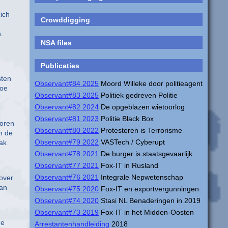
ich
Crowddigging
.
NSA files
Publicaties
sten
Observant#84 2025
Moord Willeke door politieagent
toe
Observant#83 2025
Politiek gedreven Politie
Observant#82 2024
De opgeblazen wietoorlog
Observant#81 2023
Politie Black Box
horen
Observant#80 2022
Protesteren is Terrorisme
an de
Observant#79 2022
VASTech / Cyberupt
aak
Observant#78 2021
De burger is staatsgevaarlijk
Observant#77 2021
Fox-IT in Rusland
Observant#76 2021
Integrale Nepwetenschap
 over
van
Observant#75 2020
Fox-IT en exportvergunningen
Observant#74 2020
Stasi NL Benaderingen in 2019
Observant#73 2019
Fox-IT in het Midden-Oosten
ge
Arrestantenhandleiding
2018