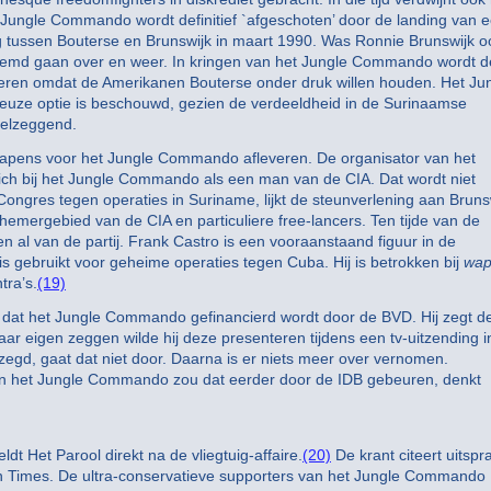
Jungle Commando wordt definitief `afgeschoten’ door de landing van 
eg tussen Bouterse en Brunswijk in maart 1990. Was Ronnie Brunswijk o
temd gaan over en weer. In kringen van het Jungle Commando wordt d
teren omdat de Amerikanen Bouterse onder druk willen houden. Het Ju
rieuze optie is beschouwd, gezien de verdeeldheid in de Surinaamse
eelzeggend.
 wapens voor het Jungle Commando afleveren. De organisator van het
ich bij het Jungle Commando als een man van de CIA. Dat wordt niet
ongres tegen operaties in Suriname, lijkt de steunverlening aan Bruns
chemergebied van de CIA en particuliere free-lancers. Ten tijde van de
n al van de partij. Frank Castro is een vooraanstaand figuur in de
s gebruikt voor geheime operaties tegen Cuba. Hij is betrokken bij
wap
ra’s.
(19)
 dat het Jungle Commando gefinancierd wordt door de BVD. Hij zegt d
r eigen zeggen wilde hij deze presenteren tijdens een tv-uitzending i
egd, gaat dat niet door. Daarna is er niets meer over vernomen.
aan het Jungle Commando zou dat eerder door de IDB gebeuren, denkt
t Het Parool direkt na de vliegtuig-affaire.
(20)
De krant citeert uitspr
n Times. De ultra-conservatieve supporters van het Jungle Commando