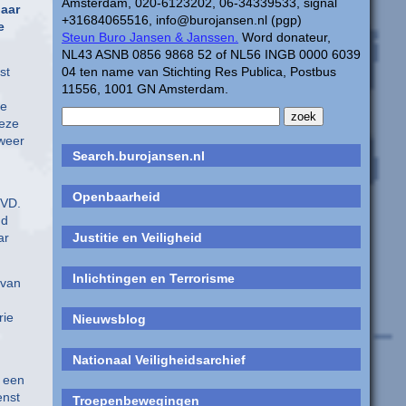
Amsterdam, 020-6123202, 06-34339533, signal
naar
+31684065516, info@burojansen.nl (pgp)
e
Steun Buro Jansen & Janssen.
Word donateur,
NL43 ASNB 0856 9868 52 of NL56 INGB 0000 6039
st
04 ten name van Stichting Res Publica, Postbus
11556, 1001 GN Amsterdam.
le
Deze
 weer
Search.burojansen.nl
Openbaarheid
BVD.
gd
ar
Justitie en Veiligheid
Inlichtingen en Terrorisme
 van
rie
Nieuwsblog
Nationaal Veiligheidsarchief
t een
enst
Troepenbewegingen