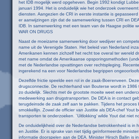
het IDB mogelijk werd opgeheven. Begin 1992 kondigt Lubbers 
januari 1994. Het is onduidelijk wie het onderzoek overnee
diensten. Aangezien de CRI in eerste instantie is gepasseerd 
er aanwijzingen zijn dat de samenwerking tussen CRI en DEA 
IDB. In samenwerking met een team van de Haagse politie 
WAR ON DRUGS
Naast de moeizame samenwerking door wedijver en competentie
name uit de Verenigde Staten. Het beleid van Nederland inzak
Amerikanen kennen zichzelf het recht toe overal ter wereld dr
met name omdat de Amerikaanse opsporingsmethoden (underco
met de Nederlandse opvattingen over rechtspleging. Recentel
ingerekend na een voor Nederlandse begrippen ongeoorloofd
Dezelfde frictie speelde een rol in de zaak-Boerenveen. Dez
drugsconnectie. De rechterhand van Bouterse wordt in 1986 te
zo duidelijk. Slechts met de grootste moeite weet een under
medewerking aan drugstransporten. De DEA is in contact ge
terugdeinsde de zaak zelf aan te pakken. Tijdens het proces
smokkellijn. Zowel de officier van Justitie als DEA-chef Yout
transporten te onderzoeken. `Uitlokking’ wilde Yout dat niet no
De onduidelijkheid over de Nederlandse betrokkenheid is in h
en Justitie. Er is sprake van niet tijdig geïnformeerde ministe
informatie doorspelen aan de DEA. Minister Hirsch Ballin is i