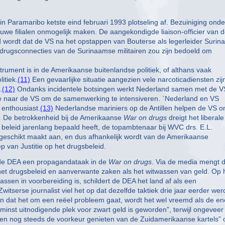
Paramaribo ketste eind februari 1993 plotseling af. Bezuiniging onde
uwe filialen onmogelijk maken. De aangekondigde liaison-officier van 
d wordt dat de VS na het opstappen van Bouterse als legerleider Suri
de drugsconnecties van de Surinaamse militairen zou zijn bedoeld om
rument is in de Amerikaanse buitenlandse politiek, of althans vaak
itiek.
(11)
Een gevaarlijke situatie aangezien vele narcoticadiensten zij
.
(12)
Ondanks incidentele botsingen werkt Nederland samen met de VS
gatie naar de VS om de samenwerking te intensiveren. `Nederland en VS
 enthousiast.
(13)
Nederlandse mariniers op de Antillen helpen de VS 
. De betrokkenheid bij de Amerikaanse
War on drugs
dreigt het liberale
 beleid jarenlang bepaald heeft, de topambtenaar bij WVC drs. E.L.
geschikt maakt aan, en dus afhankelijk wordt van de Amerikaanse
van Justitie op het drugsbeleid.
t de DEA een propagandataak in de
War on drugs
. Via de media mengt 
 het drugsbeleid en aanverwante zaken als het witwassen van geld. Op 
sen in voorbereiding is, schildert de DEA het land af als een
witserse journalist viel het op dat dezelfde taktiek drie jaar eerder wer
nen dat het om een reëel probleem gaat, wordt het wel vreemd als de en
 minst uitnodigende plek voor zwart geld is geworden”, terwijl ongeveer
nken nog steeds de voorkeur genieten van de Zuidamerikaanse kartels”