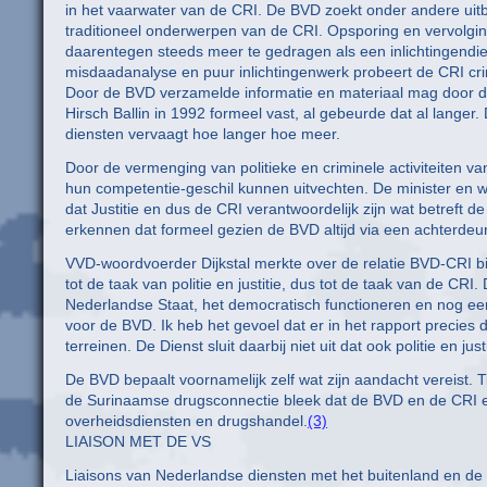
in het vaarwater van de CRI. De BVD zoekt onder andere uit
traditioneel onderwerpen van de CRI. Opsporing en vervolging 
daarentegen steeds meer te gedragen als een inlichtingend
misdaadanalyse en puur inlichtingenwerk probeert de CRI cri
Door de BVD verzamelde informatie en materiaal mag door de 
Hirsch Ballin in 1992 formeel vast, al gebeurde dat al lange
diensten vervaagt hoe langer hoe meer.
Door de vermenging van politieke en criminele activiteiten va
hun competentie-geschil kunnen uitvechten. De minister en wo
dat Justitie en dus de CRI verantwoordelijk zijn wat betreft
erkennen dat formeel gezien de BVD altijd via een achterdeur
VVD-woordvoerder Dijkstal merkte over de relatie BVD-CRI bij 
tot de taak van politie en justitie, dus tot de taak van de CRI
Nederlandse Staat, het democratisch functioneren en nog een 
voor de BVD. Ik heb het gevoel dat er in het rapport precies
terreinen. De Dienst sluit daarbij niet uit dat ook politie en 
De BVD bepaalt voornamelijk zelf wat zijn aandacht vereist. 
de Surinaamse drugsconnectie bleek dat de BVD en de CRI el
overheidsdiensten en drugshandel.
(3)
LIAISON MET DE VS
Liaisons van Nederlandse diensten met het buitenland en de b