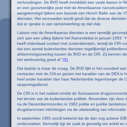
verhoudingen. De BVD heeft inmiddels een vaste liaison in W
en een gezamenlijke post met de Amerikaanse narcoticadien
aangekondigd tijdens een bezoek van Hirsch Ballin aan de VS.
diensten. Het vermoeden wordt geuit dat de diverse diensten
dat er sprake is van samenwerking op dat vlak.
Liaison met de Amerikaanse diensten is een tamelijk gecom
zich aan een uitleg tijdens het Kamerdebat in januari 1993: “H
heeft inderdaad contact met zusterdiensten, terwijl de CRI co
dat een aantal buitenlandse diensten tegelijkertijd politiedien
afstemmingsoverleg tussen de BVD en de CRI. Zij kennen de
het werkoverleg goed af.”
(5)
Dat laatste is maar de vraag. De BVD lijkt in het voordeel w
contacten met de CIA en gezien het karakter van de DEA is he
heel ander karakter dan haar Nederlandse tegenhanger de CRI
opsporingsdienst.
De CRI is in het nadeel omdat de Surinaamse drugsconnectie 
het terrein van de buitenlandse politiek. Bovendien zijn doo
na de Decembermoorden in 1982 politie en justitie tandeloos
drugsbaronnen inlichtingen via de uitwisseling van informati
In september 1991 wordt bekend dat de dan nog actieve IDB
onderzoeken. Kennelijk ligt de zaak te gevoelig om enkel en al