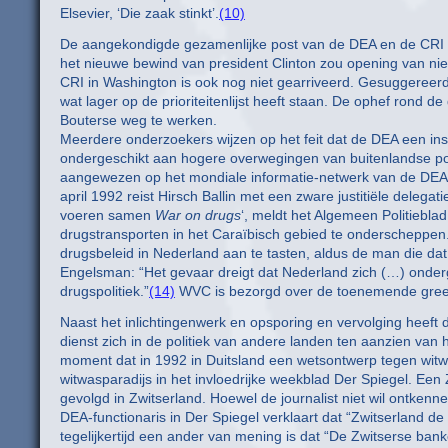
Elsevier, ‘Die zaak stinkt’.
(10)
De aangekondigde gezamenlijke post van de DEA en de CRI in 
het nieuwe bewind van president Clinton zou opening van nie
CRI in Washington is ook nog niet gearriveerd. Gesuggereer
wat lager op de prioriteitenlijst heeft staan. De ophef rond 
Bouterse weg te werken.
Meerdere onderzoekers wijzen op het feit dat de DEA een inst
ondergeschikt aan hogere overwegingen van buitenlandse pol
aangewezen op het mondiale informatie-netwerk van de DEA
april 1992 reist Hirsch Ballin met een zware justitiële dele
voeren samen
War on drugs
‘, meldt het Algemeen Politieblad
drugstransporten in het Caraïbisch gebied te onderscheppen
drugsbeleid in Nederland aan te tasten, aldus de man die dat
Engelsman: “Het gevaar dreigt dat Nederland zich (…) onder
drugspolitiek.”
(14)
WVC is bezorgd over de toenemende greep 
Naast het inlichtingenwerk en opsporing en vervolging heef
dienst zich in de politiek van andere landen ten aanzien van
moment dat in 1992 in Duitsland een wetsontwerp tegen witwas
witwasparadijs in het invloedrijke weekblad Der Spiegel. Een Z
gevolgd in Zwitserland. Hoewel de journalist niet wil ontken
DEA-functionaris in Der Spiegel verklaart dat “Zwitserland de
tegelijkertijd een ander van mening is dat “De Zwitserse ba