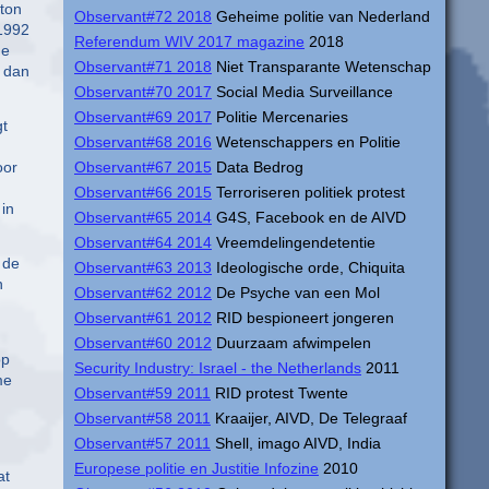
gton
Observant#72 2018
Geheime politie van Nederland
 1992
Referendum WIV 2017 magazine
2018
de
Observant#71 2018
Niet Transparante Wetenschap
n dan
Observant#70 2017
Social Media Surveillance
Observant#69 2017
Politie Mercenaries
gt
Observant#68 2016
Wetenschappers en Politie
oor
Observant#67 2015
Data Bedrog
Observant#66 2015
Terroriseren politiek protest
in
Observant#65 2014
G4S, Facebook en de AIVD
Observant#64 2014
Vreemdelingendetentie
 de
Observant#63 2013
Ideologische orde, Chiquita
n
Observant#62 2012
De Psyche van een Mol
Observant#61 2012
RID bespioneert jongeren
Observant#60 2012
Duurzaam afwimpelen
op
Security Industry: Israel - the Netherlands
2011
me
Observant#59 2011
RID protest Twente
Observant#58 2011
Kraaijer, AIVD, De Telegraaf
Observant#57 2011
Shell, imago AIVD, India
Europese politie en Justitie Infozine
2010
at