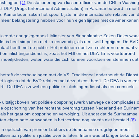
ashington.
(4)
De stationering van liaison-officier van de CRI in Washin
st DEA (Drugs Enforcement Administration) in Paramaribo werd in mei
 Kamerleden raken het spoor bijster in de internationale relaties van 
 meer belangstelling hebben voor hun eigen lijntjes met de Amerikane
pliceerde aangelegenheid. Minister van Binnenlandse Zaken Dales waa
et is heel simpel en niet zo eenvoudig, als u mij wilt begrijpen. De BVD
ntact heeft met de politie. Het probleem doet zich echter nu eenmaal v
st en inlichtingendienst is, zoals het FBI en het DEA. Er is voortdurend
 moeilijkheden, weten waar die zich kunnen voordoen en stemmen dat 
at betreft de verhoudingen met de VS. Traditioneel onderhoudt de Dienst
t logisch dat de BVD relaties met deze dienst heeft. De DEA is van ee
. De DEA is zowel een politieke inlichtingendienst als een criminele
uitstijgt boven het politiële opsporingswerk vanwege de complicaties 
r de opschorting van het rechtshulpverdrag tussen Nederland en Surina
 als het gaat om opsporing en vervolging. Uit angst dat de Surinaamse
e ten eigen bate aanwenden is het verdrag nog steeds niet hersteld.
(6)
 in opdracht van premier Lubbers de Surinaamse drugslijnen moet
leen aan politie en justitie over te laten. Intern was al langer bekend d