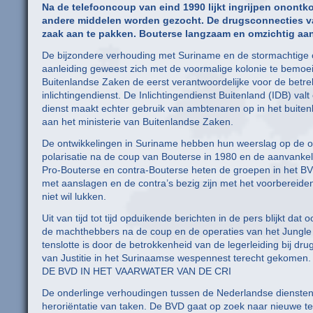
Na de telefooncoup van eind 1990 lijkt ingrijpen onontkoo
andere middelen worden gezocht. De drugsconnecties van
zaak aan te pakken. Bouterse langzaam en omzichtig aan 
De bijzondere verhouding met Suriname en de stormachtige ont
aanleiding geweest zich met de voormalige kolonie te bemoeie
Buitenlandse Zaken de eerst verantwoordelijke voor de betrekk
inlichtingendienst. De Inlichtingendienst Buitenland (IDB) va
dienst maakt echter gebruik van ambtenaren op in het buit
aan het ministerie van Buitenlandse Zaken.
De ontwikkelingen in Suriname hebben hun weerslag op de 
polarisatie na de coup van Bouterse in 1980 en de aanvankeli
Pro-Bouterse en contra-Bouterse heten de groepen in het BV
met aanslagen en de contra’s bezig zijn met het voorbereid
niet wil lukken.
Uit van tijd tot tijd opduikende berichten in de pers blijkt dat
de machthebbers na de coup en de operaties van het Jungle
tenslotte is door de betrokkenheid van de legerleiding bij dr
van Justitie in het Surinaamse wespennest terecht gekomen.
DE BVD IN HET VAARWATER VAN DE CRI
De onderlinge verhoudingen tussen de Nederlandse diensten i
heroriëntatie van taken. De BVD gaat op zoek naar nieuwe te