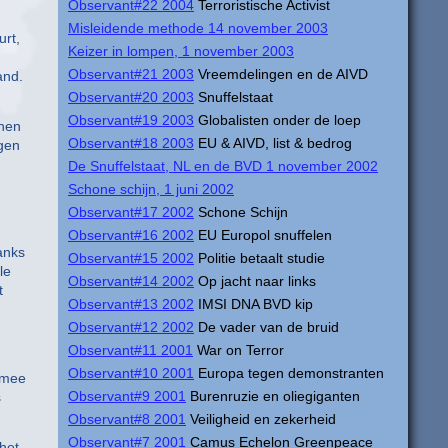
Observant#22 2004
Terroristische Activist
Misleidende methode 14 november 2003
urt,
Keizer in lompen, 1 november 2003
Observant#21 2003
Vreemdelingen en de AIVD
and.
Observant#20 2003
Snuffelstaat
Observant#19 2003
Globalisten onder de loep
 hen
Observant#18 2003
EU & AIVD, list & bedrog
ngen
De Snuffelstaat, NL en de BVD 1 november 2002
Schone schijn, 1 juni 2002
Observant#17 2002
Schone Schijn
Observant#16 2002
EU Europol snuffelen
anks
Observant#15 2002
Politie betaalt studie
le
Observant#14 2002
Op jacht naar links
t
Observant#13 2002
IMSI DNA BVD kip
Observant#12 2002
De vader van de bruid
Observant#11 2001
War on Terror
Observant#10 2001
Europa tegen demonstranten
 mee
Observant#9 2001
Burenruzie en oliegiganten
s
Observant#8 2001
Veiligheid en zekerheid
Observant#7 2001
Camus Echelon Greenpeace
het