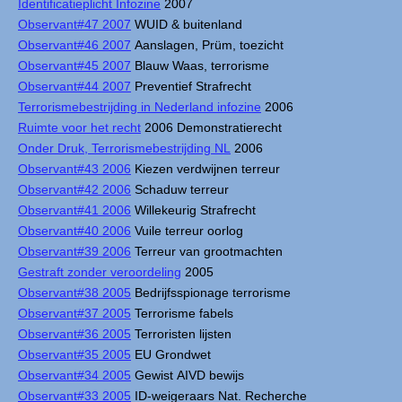
Identificatieplicht Infozine
2007
Observant#47 2007
WUID & buitenland
Observant#46 2007
Aanslagen, Prüm, toezicht
Observant#45 2007
Blauw Waas, terrorisme
Observant#44 2007
Preventief Strafrecht
Terrorismebestrijding in Nederland infozine
2006
Ruimte voor het recht
2006 Demonstratierecht
Onder Druk, Terrorismebestrijding NL
2006
Observant#43 2006
Kiezen verdwijnen terreur
Observant#42 2006
Schaduw terreur
Observant#41 2006
Willekeurig Strafrecht
Observant#40 2006
Vuile terreur oorlog
Observant#39 2006
Terreur van grootmachten
Gestraft zonder veroordeling
2005
Observant#38 2005
Bedrijfsspionage terrorisme
Observant#37 2005
Terrorisme fabels
Observant#36 2005
Terroristen lijsten
Observant#35 2005
EU Grondwet
Observant#34 2005
Gewist AIVD bewijs
Observant#33 2005
ID-weigeraars Nat. Recherche