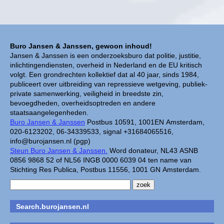
Buro Jansen & Janssen, gewoon inhoud!
Jansen & Janssen is een onderzoeksburo dat politie, justitie,
inlichtingendiensten, overheid in Nederland en de EU kritisch
volgt. Een grondrechten kollektief dat al 40 jaar, sinds 1984,
publiceert over uitbreiding van repressieve wetgeving, publiek-
private samenwerking, veiligheid in breedste zin,
bevoegdheden, overheidsoptreden en andere
staatsaangelegenheden.
Buro Jansen & Janssen
Postbus 10591, 1001EN Amsterdam,
020-6123202, 06-34339533, signal +31684065516,
info@burojansen.nl (pgp)
Steun Buro Jansen & Janssen.
Word donateur, NL43 ASNB
0856 9868 52 of NL56 INGB 0000 6039 04 ten name van
Stichting Res Publica, Postbus 11556, 1001 GN Amsterdam.
Search.burojansen.nl