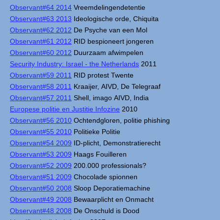
Observant#64 2014
Vreemdelingendetentie
Observant#63 2013
Ideologische orde, Chiquita
Observant#62 2012
De Psyche van een Mol
Observant#61 2012
RID bespioneert jongeren
Observant#60 2012
Duurzaam afwimpelen
Security Industry: Israel - the Netherlands
2011
Observant#59 2011
RID protest Twente
Observant#58 2011
Kraaijer, AIVD, De Telegraaf
Observant#57 2011
Shell, imago AIVD, India
Europese politie en Justitie Infozine
2010
Observant#56 2010
Ochtendgloren, politie phishing
Observant#55 2010
Politieke Politie
Observant#54 2009
ID-plicht, Demonstratierecht
Observant#53 2009
Haags Fouilleren
Observant#52 2009
200.000 professionals?
Observant#51 2009
Chocolade spionnen
Observant#50 2008
Sloop Deporatiemachine
Observant#49 2008
Bewaarplicht en Onmacht
Observant#48 2008
De Onschuld is Dood