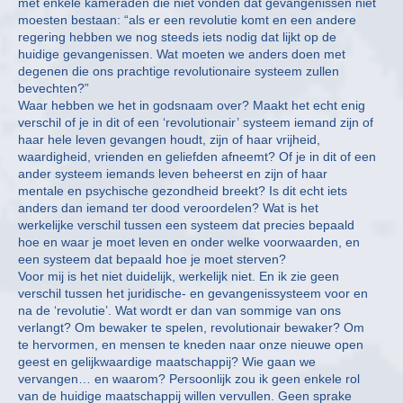
met enkele kameraden die niet vonden dat gevangenissen niet
moesten bestaan: “als er een revolutie komt en een andere
regering hebben we nog steeds iets nodig dat lijkt op de
huidige gevangenissen. Wat moeten we anders doen met
degenen die ons prachtige revolutionaire systeem zullen
bevechten?”
Waar hebben we het in godsnaam over? Maakt het echt enig
verschil of je in dit of een ‘revolutionair’ systeem iemand zijn of
haar hele leven gevangen houdt, zijn of haar vrijheid,
waardigheid, vrienden en geliefden afneemt? Of je in dit of een
ander systeem iemands leven beheerst en zijn of haar
mentale en psychische gezondheid breekt? Is dit echt iets
anders dan iemand ter dood veroordelen? Wat is het
werkelijke verschil tussen een systeem dat precies bepaald
hoe en waar je moet leven en onder welke voorwaarden, en
een systeem dat bepaald hoe je moet sterven?
Voor mij is het niet duidelijk, werkelijk niet. En ik zie geen
verschil tussen het juridische- en gevangenissysteem voor en
na de ‘revolutie’. Wat wordt er dan van sommige van ons
verlangt? Om bewaker te spelen, revolutionair bewaker? Om
te hervormen, en mensen te kneden naar onze nieuwe open
geest en gelijkwaardige maatschappij? Wie gaan we
vervangen… en waarom? Persoonlijk zou ik geen enkele rol
van de huidige maatschappij willen vervullen. Geen sprake