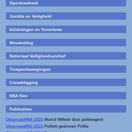
Openbaarheid
Justitie en Veiligheid
Inlichtingen en Terrorisme
Nieuwsblog
Nationaal Veiligheidsarchief
Troepenbewegingen
Crowddigging
NSA files
Publicaties
Observant#84 2025
Moord Willeke door politieagent
Observant#83 2025
Politiek gedreven Politie