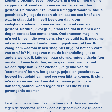
komen plotseling zeven bewakers m’n cel binnen die me
zeggen dat ik vandaag in een isoleercel zal worden
gestopt. De directeur zal komen uitleggen waarom. Aldus
geschiedt. Hij legt de reden uit en laat me een brief zien
waarin staat dat hij heeft besloten dat ik om
veiligheidsredenen in een isoleercel moet worden
gestopt. Natuurlijk voegt hij eraan toe dat ik binnen drie
dagen protest kan aantekenen. Ondertussen mag ik in
m’n cel blijven, die overigens sterk vervuild is. Ik moet me
uitkleden en een of ander trainingspak aantrekken. Ik
vraag hem waarom ik m’n shag niet krijg, of het een vorm
van straf is? Hij zegt van niet; de behandeling lijkt er
anders wel op. Ik krijg een paar stompzinnige tijdschriften
om de tijd mee te doden, en ze gaan weer weg, ik niet.
Na een tijdje kan ik het vriendelijke geluid van de
‘extremisten’ horen, het gezang, gejoel en geschreeuw,
hoewel het geluid van heel ver weg lijkt te komen. Ik sluit
m’n ogen en verbeeld me dat ik tussen jullie in sta…
dansend, schreeuwend tegen deze hel die ze een
gevangenis noemen.
En ik begin te denken… aan die keer dat ik demonstreerde
tegen de doodstraf. Ik denk aan alle gesprekken die ik voerde