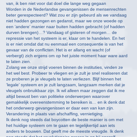
van, ik ben niet voor dat doel die lange weg gegaan
Worden in de Nederlandse gevangenissen de mensenrechten
beter gerespecteerd? Wat zou er zijn gebeurd als we vandaag
niet hadden gezongen en gedanst, maar we onze woede op
een ‘andere’ manier naar buiten hadden gebracht (of hadden
durven brengen)…? Vandaag of gisteren of morgen… de
repressie van het systeem is er, klaar om te handelen. En het
is er niet omdat dat nu eenmaal een consequentie is van het
gevaar van de conflicten. Het is er allang en wacht (of
verbergt) zich ergens om op het juiste moment haar ware aard
te laten zien.
Zolang we onze strijd voeren binnen de instituties, vinden ze
het wel best. Probeer te vliegen en je zult je snel realiseren dat
ze proberen je je vleugels te laten verliezen. Blijf binnen het
‘legale’ systeem en je zult langzaam, langzaam merken dat je
vleugels onbruikbaar zijn. Ik wil alleen maar zeggen dat ik me
altijd bewust ben van politieke onderwerpen waarover
gemakkelijk overeenstemming te bereiken is… en ik denk dat
het onderwerp gevangenissen er daar een van kan zijn.
Verandering in plaats van afschaffing, vernietiging.
Ik denk nog steeds dat boycotten de beste manier is om met
het huidige systeem om te gaan en tegelijkertijd aan iets
anders te bouwen. Dat geeft me de meeste vreugde. Ik denk