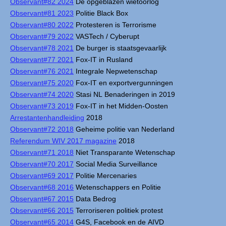
Observant#82 2024
De opgeblazen wietoorlog
Observant#81 2023
Politie Black Box
Observant#80 2022
Protesteren is Terrorisme
Observant#79 2022
VASTech / Cyberupt
Observant#78 2021
De burger is staatsgevaarlijk
Observant#77 2021
Fox-IT in Rusland
Observant#76 2021
Integrale Nepwetenschap
Observant#75 2020
Fox-IT en exportvergunningen
Observant#74 2020
Stasi NL Benaderingen in 2019
Observant#73 2019
Fox-IT in het Midden-Oosten
Arrestantenhandleiding
2018
Observant#72 2018
Geheime politie van Nederland
Referendum WIV 2017 magazine
2018
Observant#71 2018
Niet Transparante Wetenschap
Observant#70 2017
Social Media Surveillance
Observant#69 2017
Politie Mercenaries
Observant#68 2016
Wetenschappers en Politie
Observant#67 2015
Data Bedrog
Observant#66 2015
Terroriseren politiek protest
Observant#65 2014
G4S, Facebook en de AIVD