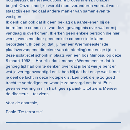
nog steeds dat het revolutionaire proces in en bij onszelf
begint. Onze innerlijke wereld moet veranderen voordat we in
staat zijn een radicaal andere manier van samenleven te
vestigen.
Ik denk dan ook dat ik geen beklag ga aantekenen bij de
betreffende commissie van deze gevangenis over wat er mij
vandaag is overkomen. Ik erken geen enkele persoon die hier
werkt, wens me door geen enkele commissie te laten
beoordelen. Ik ben blij dat jij, meneer Wermmeester (de
plaatsvervangend directeur van de afdeling) me enige tijd in
deze isolatiecel schonk in plaats van een bos Mimosa, op deze
8 maart 1998… Hartelijk dank meneer Wermmeester dat ik
genoeg tijd had om te denken over dat jij bent wie je bent en
wat je vertegenwoordigd en ik ben blij dat het enige wat ik met
je deel de lucht in deze kloteplek is. Een plek die je zo goed
tracht te verdedigen en waar je zo bezorgd om bent. Er is
geen verwarring in m’n hart, geen paniek… tot ziens Meneer
de directeur… tot ziens.
Voor de anarchie,
Paole “De terroriste”