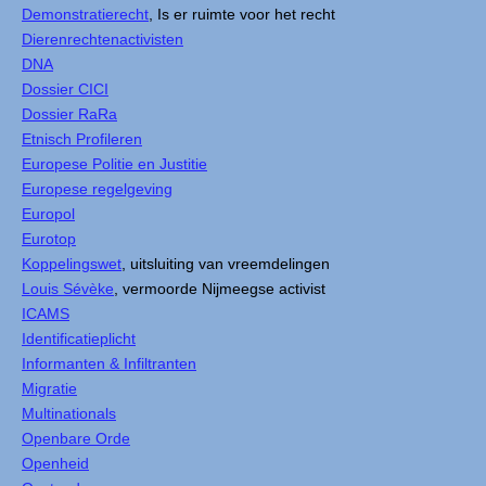
Demonstratierecht
, Is er ruimte voor het recht
Dierenrechtenactivisten
DNA
Dossier CICI
Dossier RaRa
Etnisch Profileren
Europese Politie en Justitie
Europese regelgeving
Europol
Eurotop
Koppelingswet
, uitsluiting van vreemdelingen
Louis Sévèke
, vermoorde Nijmeegse activist
ICAMS
Identificatieplicht
Informanten & Infiltranten
Migratie
Multinationals
Openbare Orde
Openheid