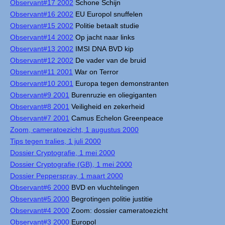
Observant#17 2002
Schone Schijn
Observant#16 2002
EU Europol snuffelen
Observant#15 2002
Politie betaalt studie
Observant#14 2002
Op jacht naar links
Observant#13 2002
IMSI DNA BVD kip
Observant#12 2002
De vader van de bruid
Observant#11 2001
War on Terror
Observant#10 2001
Europa tegen demonstranten
Observant#9 2001
Burenruzie en oliegiganten
Observant#8 2001
Veiligheid en zekerheid
Observant#7 2001
Camus Echelon Greenpeace
Zoom, cameratoezicht, 1 augustus 2000
Tips tegen tralies, 1 juli 2000
Dossier Cryptografie, 1 mei 2000
Dossier Cryptografie (GB), 1 mei 2000
Dossier Pepperspray, 1 maart 2000
Observant#6 2000
BVD en vluchtelingen
Observant#5 2000
Begrotingen politie justitie
Observant#4 2000
Zoom: dossier cameratoezicht
Observant#3 2000
Europol