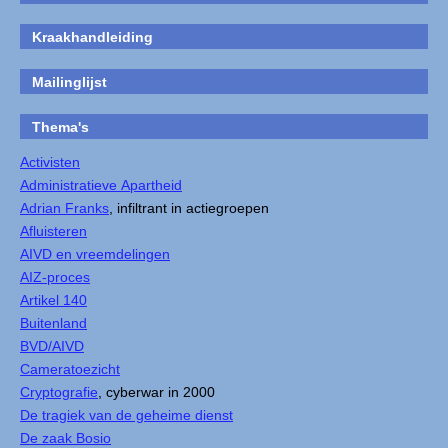
Kraakhandleiding
Mailinglijst
Thema's
Activisten
Administratieve Apartheid
Adrian Franks
, infiltrant in actiegroepen
Afluisteren
AIVD en vreemdelingen
AIZ-proces
Artikel 140
Buitenland
BVD/AIVD
Cameratoezicht
Cryptografie
, cyberwar in 2000
De tragiek van de geheime dienst
De zaak Bosio