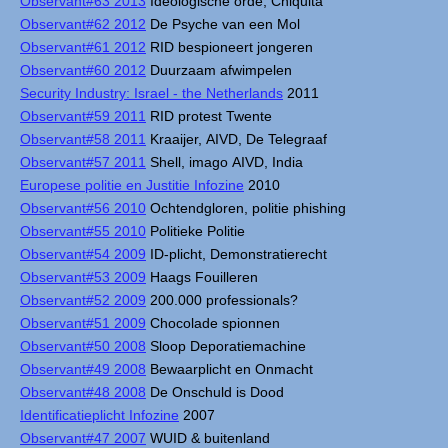
Observant#63 2013
Ideologische orde, Chiquita
Observant#62 2012
De Psyche van een Mol
Observant#61 2012
RID bespioneert jongeren
Observant#60 2012
Duurzaam afwimpelen
Security Industry: Israel - the Netherlands
2011
Observant#59 2011
RID protest Twente
Observant#58 2011
Kraaijer, AIVD, De Telegraaf
Observant#57 2011
Shell, imago AIVD, India
Europese politie en Justitie Infozine
2010
Observant#56 2010
Ochtendgloren, politie phishing
Observant#55 2010
Politieke Politie
Observant#54 2009
ID-plicht, Demonstratierecht
Observant#53 2009
Haags Fouilleren
Observant#52 2009
200.000 professionals?
Observant#51 2009
Chocolade spionnen
Observant#50 2008
Sloop Deporatiemachine
Observant#49 2008
Bewaarplicht en Onmacht
Observant#48 2008
De Onschuld is Dood
Identificatieplicht Infozine
2007
Observant#47 2007
WUID & buitenland