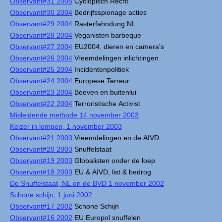
Observant#31 2005
Cyclopisch Recht
Observant#30 2004
Bedrijfsspionage acties
Observant#29 2004
Rasterfahndung NL
Observant#28 2004
Veganisten barbeque
Observant#27 2004
EU2004, dieren en camera's
Observant#26 2004
Vreemdelingen inlichtingen
Observant#25 2004
Incidentenpolitiek
Observant#24 2004
Europese Terreur
Observant#23 2004
Boeven en buitenlui
Observant#22 2004
Terroristische Activist
Misleidende methode 14 november 2003
Keizer in lompen, 1 november 2003
Observant#21 2003
Vreemdelingen en de AIVD
Observant#20 2003
Snuffelstaat
Observant#19 2003
Globalisten onder de loep
Observant#18 2003
EU & AIVD, list & bedrog
De Snuffelstaat, NL en de BVD 1 november 2002
Schone schijn, 1 juni 2002
Observant#17 2002
Schone Schijn
Observant#16 2002
EU Europol snuffelen