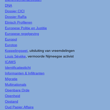
DNA
Dossier CICI
Dossier RaRa
Etnisch Profileren
Europese Politie en Justitie
Europese regelgeving
Europol
Eurotop
Koppelingswet
, uitsluiting van vreemdelingen
Louis Sévèke
, vermoorde Nijmeegse activist
ICAMS
Identificatieplicht
Informanten & Infiltranten
Migratie
Multinationals
Openbare Orde
Openheid
Opstand
Oud Papier Affaire