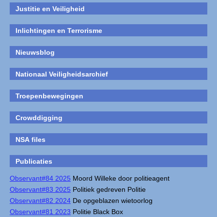
Justitie en Veiligheid
Inlichtingen en Terrorisme
Nieuwsblog
Nationaal Veiligheidsarchief
Troepenbewegingen
Crowddigging
NSA files
Publicaties
Observant#84 2025
Moord Willeke door politieagent
Observant#83 2025
Politiek gedreven Politie
Observant#82 2024
De opgeblazen wietoorlog
Observant#81 2023
Politie Black Box