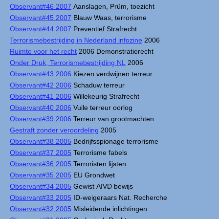
Observant#46 2007
Aanslagen, Prüm, toezicht
Observant#45 2007
Blauw Waas, terrorisme
Observant#44 2007
Preventief Strafrecht
Terrorismebestrijding in Nederland infozine
2006
Ruimte voor het recht
2006 Demonstratierecht
Onder Druk, Terrorismebestrijding NL
2006
Observant#43 2006
Kiezen verdwijnen terreur
Observant#42 2006
Schaduw terreur
Observant#41 2006
Willekeurig Strafrecht
Observant#40 2006
Vuile terreur oorlog
Observant#39 2006
Terreur van grootmachten
Gestraft zonder veroordeling
2005
Observant#38 2005
Bedrijfsspionage terrorisme
Observant#37 2005
Terrorisme fabels
Observant#36 2005
Terroristen lijsten
Observant#35 2005
EU Grondwet
Observant#34 2005
Gewist AIVD bewijs
Observant#33 2005
ID-weigeraars Nat. Recherche
Observant#32 2005
Misleidende inlichtingen