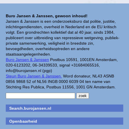
Buro Jansen & Janssen, gewoon inhoud!
Jansen & Janssen is een onderzoeksburo dat politie, justitie,
inlichtingendiensten, overheid in Nederland en de EU kritisch
volgt. Een grondrechten kollektief dat al 40 jaar, sinds 1984,
publiceert over uitbreiding van repressieve wetgeving, publiek-
private samenwerking, veiligheid in breedste zin,
bevoegdheden, overheidsoptreden en andere
staatsaangelegenheden.
Buro Jansen & Janssen
Postbus 10591, 1001EN Amsterdam,
020-6123202, 06-34339533, signal +31684065516,
info@burojansen.nl (pgp)
Steun Buro Jansen & Janssen.
Word donateur, NL43 ASNB
0856 9868 52 of NL56 INGB 0000 6039 04 ten name van
Stichting Res Publica, Postbus 11556, 1001 GN Amsterdam.
Search.burojansen.nl
Openbaarheid