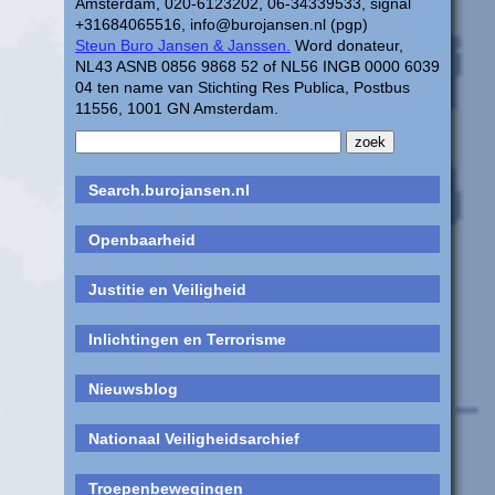
Amsterdam, 020-6123202, 06-34339533, signal
+31684065516, info@burojansen.nl (pgp)
Steun Buro Jansen & Janssen.
Word donateur,
NL43 ASNB 0856 9868 52 of NL56 INGB 0000 6039
04 ten name van Stichting Res Publica, Postbus
11556, 1001 GN Amsterdam.
Search.burojansen.nl
Openbaarheid
Justitie en Veiligheid
Inlichtingen en Terrorisme
Nieuwsblog
Nationaal Veiligheidsarchief
Troepenbewegingen