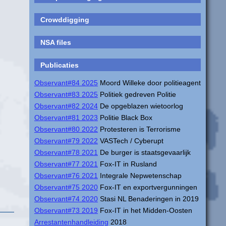
Crowddigging
NSA files
Publicaties
Observant#84 2025
Moord Willeke door politieagent
Observant#83 2025
Politiek gedreven Politie
Observant#82 2024
De opgeblazen wietoorlog
Observant#81 2023
Politie Black Box
Observant#80 2022
Protesteren is Terrorisme
Observant#79 2022
VASTech / Cyberupt
Observant#78 2021
De burger is staatsgevaarlijk
Observant#77 2021
Fox-IT in Rusland
Observant#76 2021
Integrale Nepwetenschap
Observant#75 2020
Fox-IT en exportvergunningen
Observant#74 2020
Stasi NL Benaderingen in 2019
Observant#73 2019
Fox-IT in het Midden-Oosten
Arrestantenhandleiding
2018