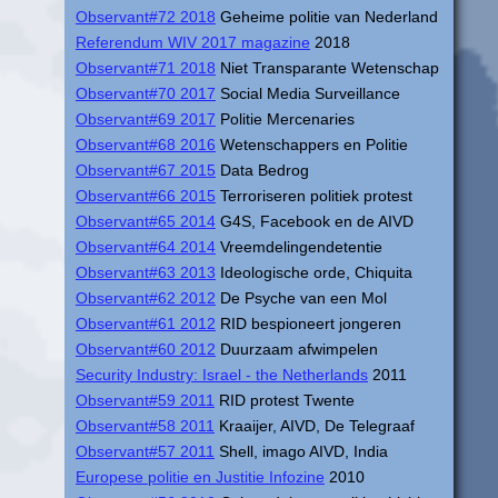
Observant#72 2018
Geheime politie van Nederland
Referendum WIV 2017 magazine
2018
Observant#71 2018
Niet Transparante Wetenschap
Observant#70 2017
Social Media Surveillance
Observant#69 2017
Politie Mercenaries
Observant#68 2016
Wetenschappers en Politie
Observant#67 2015
Data Bedrog
Observant#66 2015
Terroriseren politiek protest
Observant#65 2014
G4S, Facebook en de AIVD
Observant#64 2014
Vreemdelingendetentie
Observant#63 2013
Ideologische orde, Chiquita
Observant#62 2012
De Psyche van een Mol
Observant#61 2012
RID bespioneert jongeren
Observant#60 2012
Duurzaam afwimpelen
Security Industry: Israel - the Netherlands
2011
Observant#59 2011
RID protest Twente
Observant#58 2011
Kraaijer, AIVD, De Telegraaf
Observant#57 2011
Shell, imago AIVD, India
Europese politie en Justitie Infozine
2010