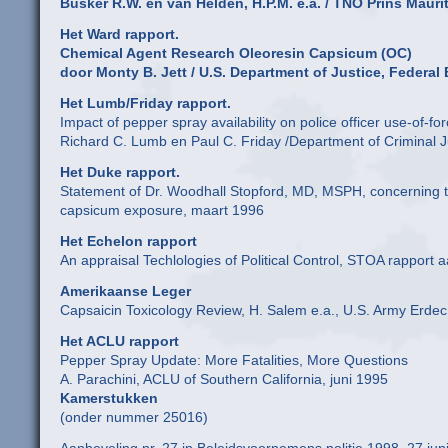
Busker R.W. en van Helden, H.P.M. e.a. / TNO Prins Mauri
Het Ward rapport.
Chemical Agent Research Oleoresin Capsicum (OC)
door Monty B. Jett / U.S. Department of Justice, Federal 
Het Lumb/Friday rapport.
Impact of pepper spray availability on police officer use-of-fo
Richard C. Lumb en Paul C. Friday /Department of Criminal Ju
Het Duke rapport.
Statement of Dr. Woodhall Stopford, MD, MSPH, concerning th
capsicum exposure, maart 1996
Het Echelon rapport
An appraisal Techlologies of Political Control, STOA rapport
Amerikaanse Leger
Capsaicin Toxicology Review, H. Salem e.a., U.S. Army Erdec
Het ACLU rapport
Pepper Spray Update: More Fatalities, More Questions
A. Parachini, ACLU of Southern California, juni 1995
Kamerstukken
(onder nummer 25016)