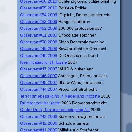
Observant#56 2010
Ochtendgloren, politie phishing
Observant#55 2010
Politieke Politie
Observant#54 2009
ID-plicht, Demonstratierecht
Observant#53 2009
Haags Fouilleren
Observant#52 2009
200.000 professionals?
Observant#51 2009
Chocolade spionnen
Observant#50 2008
Sloop Deporatiemachine
Observant#49 2008
Bewaarplicht en Onmacht
Observant#48 2008
De Onschuld is Dood
Identificatieplicht Infozine
2007
Observant#47 2007
WUID & buitenland
Observant#46 2007
Aanslagen, Prüm, toezicht
Observant#45 2007
Blauw Waas, terrorisme
Observant#44 2007
Preventief Strafrecht
Terrorismebestrijding in Nederland infozine
2006
Ruimte voor het recht
2006 Demonstratierecht
Onder Druk, Terrorismebestrijding NL
2006
Observant#43 2006
Kiezen verdwijnen terreur
Observant#42 2006
Schaduw terreur
Observant#41 2006
Willekeurig Strafrecht