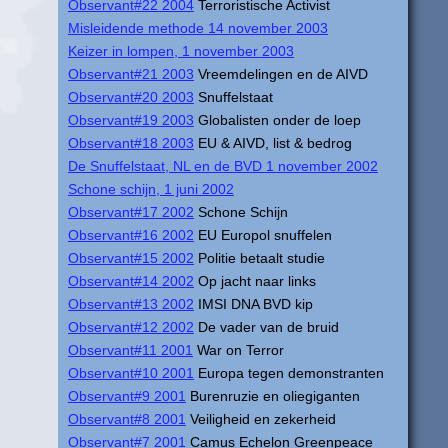
Observant#22 2004
Terroristische Activist
Misleidende methode 14 november 2003
Keizer in lompen, 1 november 2003
Observant#21 2003
Vreemdelingen en de AIVD
Observant#20 2003
Snuffelstaat
Observant#19 2003
Globalisten onder de loep
Observant#18 2003
EU & AIVD, list & bedrog
De Snuffelstaat, NL en de BVD 1 november 2002
Schone schijn, 1 juni 2002
Observant#17 2002
Schone Schijn
Observant#16 2002
EU Europol snuffelen
Observant#15 2002
Politie betaalt studie
Observant#14 2002
Op jacht naar links
Observant#13 2002
IMSI DNA BVD kip
Observant#12 2002
De vader van de bruid
Observant#11 2001
War on Terror
Observant#10 2001
Europa tegen demonstranten
Observant#9 2001
Burenruzie en oliegiganten
Observant#8 2001
Veiligheid en zekerheid
Observant#7 2001
Camus Echelon Greenpeace