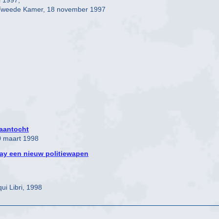
i 1997,
e Tweede Kamer, 18 november 1997
aantocht
0 maart 1998
pray een nieuw politiewapen
ui Libri, 1998