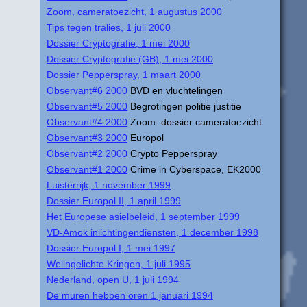
Zoom, cameratoezicht, 1 augustus 2000
Tips tegen tralies, 1 juli 2000
Dossier Cryptografie, 1 mei 2000
Dossier Cryptografie (GB), 1 mei 2000
Dossier Pepperspray, 1 maart 2000
Observant#6 2000
BVD en vluchtelingen
Observant#5 2000
Begrotingen politie justitie
Observant#4 2000
Zoom: dossier cameratoezicht
Observant#3 2000
Europol
Observant#2 2000
Crypto Pepperspray
Observant#1 2000
Crime in Cyberspace, EK2000
Luisterrijk, 1 november 1999
Dossier Europol II, 1 april 1999
Het Europese asielbeleid, 1 september 1999
VD-Amok inlichtingendiensten, 1 december 1998
Dossier Europol I, 1 mei 1997
Welingelichte Kringen, 1 juli 1995
Nederland, open U, 1 juli 1994
De muren hebben oren 1 januari 1994