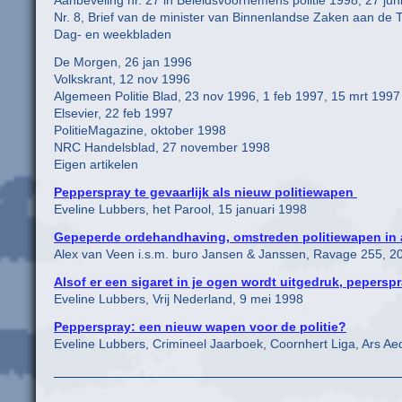
Aanbeveling nr. 27 in Beleidsvoornemens politie 1998, 27 jun
Nr. 8, Brief van de minister van Binnenlandse Zaken aan d
Dag- en weekbladen
De Morgen, 26 jan 1996
Volkskrant, 12 nov 1996
Algemeen Politie Blad, 23 nov 1996, 1 feb 1997, 15 mrt 1997
Elsevier, 22 feb 1997
PolitieMagazine, oktober 1998
NRC Handelsblad, 27 november 1998
Eigen artikelen
Pepperspray te gevaarlijk als nieuw politiewapen
Eveline Lubbers, het Parool, 15 januari 1998
Gepeperde ordehandhaving, omstreden politiewapen in 
Alex van Veen i.s.m. buro Jansen & Janssen, Ravage 255, 2
Alsof er een sigaret in je ogen wordt uitgedruk, pepers
Eveline Lubbers, Vrij Nederland, 9 mei 1998
Pepperspray: een nieuw wapen voor de politie?
Eveline Lubbers, Crimineel Jaarboek, Coornhert Liga, Ars Aeq