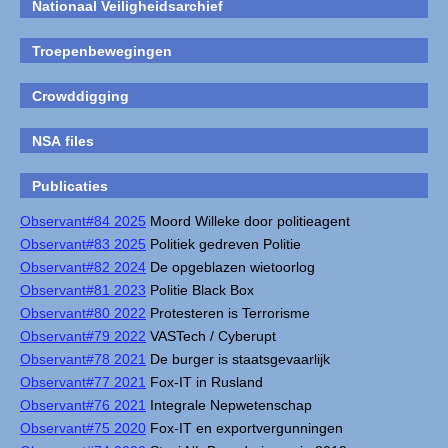
Nationaal Veiligheidsarchief
Troepenbewegingen
Crowddigging
NSA files
Publicaties
Observant#84 2025
Moord Willeke door politieagent
Observant#83 2025
Politiek gedreven Politie
Observant#82 2024
De opgeblazen wietoorlog
Observant#81 2023
Politie Black Box
Observant#80 2022
Protesteren is Terrorisme
Observant#79 2022
VASTech / Cyberupt
Observant#78 2021
De burger is staatsgevaarlijk
Observant#77 2021
Fox-IT in Rusland
Observant#76 2021
Integrale Nepwetenschap
Observant#75 2020
Fox-IT en exportvergunningen