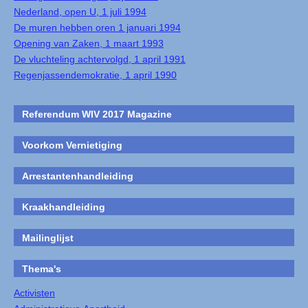
Nederland, open U, 1 juli 1994
De muren hebben oren 1 januari 1994
Opening van Zaken, 1 maart 1993
De vluchteling achtervolgd, 1 april 1991
Regenjassendemokratie, 1 april 1990
Referendum WIV 2017 Magazine
Voorkom Vernietiging
Arrestantenhandleiding
Kraakhandleiding
Mailinglijst
Thema's
Activisten