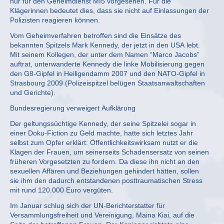
nur für den Geheimdienst MI5 vorgesehen. Für die
Klägerinnen bedeutet dies, dass sie nicht auf Einlassungen der
Polizisten reagieren können.
Vom Geheimverfahren betroffen sind die Einsätze des
bekannten Spitzels Mark Kennedy, der jetzt in den USA lebt.
Mit seinem Kollegen, der unter dem Namen “Marco Jacobs”
auftrat, unterwanderte Kennedy die linke Mobilisierung gegen
den G8-Gipfel in Heiligendamm 2007 und den NATO-Gipfel in
Strasbourg 2009 (Polizeispitzel belügen Staatsanwaltschaften
und Gerichte).
Bundesregierung verweigert Aufklärung
Der geltungssüchtige Kennedy, der seine Spitzelei sogar in
einer Doku-Fiction zu Geld machte, hatte sich letztes Jahr
selbst zum Opfer erklärt: Öffentlichkeitswirksam nutzt er die
Klagen der Frauen, um seinerseits Schadensersatz von seinen
früheren Vorgesetzten zu fordern. Da diese ihn nicht an den
sexuellen Affären und Beziehungen gehindert hätten, sollen
sie ihm den dadurch entstandenen posttraumatischen Stress
mit rund 120.000 Euro vergüten.
Im Januar schlug sich der UN-Berichterstatter für
Versammlungsfreiheit und Vereinigung, Maina Kiai, auf die