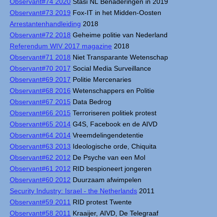
Observant#74 2020
Stasi NL Benaderingen in 2019
Observant#73 2019
Fox-IT in het Midden-Oosten
Arrestantenhandleiding
2018
Observant#72 2018
Geheime politie van Nederland
Referendum WIV 2017 magazine
2018
Observant#71 2018
Niet Transparante Wetenschap
Observant#70 2017
Social Media Surveillance
Observant#69 2017
Politie Mercenaries
Observant#68 2016
Wetenschappers en Politie
Observant#67 2015
Data Bedrog
Observant#66 2015
Terroriseren politiek protest
Observant#65 2014
G4S, Facebook en de AIVD
Observant#64 2014
Vreemdelingendetentie
Observant#63 2013
Ideologische orde, Chiquita
Observant#62 2012
De Psyche van een Mol
Observant#61 2012
RID bespioneert jongeren
Observant#60 2012
Duurzaam afwimpelen
Security Industry: Israel - the Netherlands
2011
Observant#59 2011
RID protest Twente
Observant#58 2011
Kraaijer, AIVD, De Telegraaf