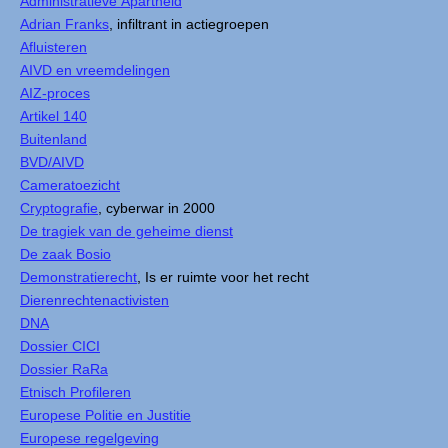
Administratieve Apartheid
Adrian Franks
, infiltrant in actiegroepen
Afluisteren
AIVD en vreemdelingen
AIZ-proces
Artikel 140
Buitenland
BVD/AIVD
Cameratoezicht
Cryptografie
, cyberwar in 2000
De tragiek van de geheime dienst
De zaak Bosio
Demonstratierecht
, Is er ruimte voor het recht
Dierenrechtenactivisten
DNA
Dossier CICI
Dossier RaRa
Etnisch Profileren
Europese Politie en Justitie
Europese regelgeving