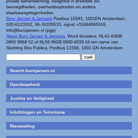
private samenwerking, veiligheid in breedste zin,
bevoegdheden, overheidsoptreden en andere
staatsaangelegenheden.
Buro Jansen & Janssen
Postbus 10591, 1001EN Amsterdam,
020-6123202, 06-34339533, signal +31684065516,
info@burojansen.nl (pgp)
Steun Buro Jansen & Janssen.
Word donateur, NL43 ASNB
0856 9868 52 of NL56 INGB 0000 6039 04 ten name van
Stichting Res Publica, Postbus 11556, 1001 GN Amsterdam.
Search.burojansen.nl
Openbaarheid
Justitie en Veiligheid
Inlichtingen en Terrorisme
Nieuwsblog