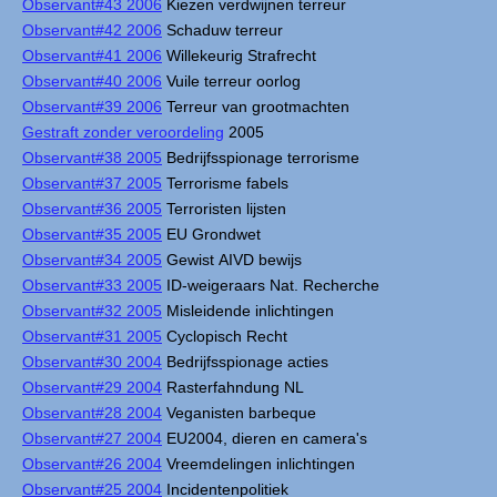
Observant#43 2006
Kiezen verdwijnen terreur
Observant#42 2006
Schaduw terreur
Observant#41 2006
Willekeurig Strafrecht
Observant#40 2006
Vuile terreur oorlog
Observant#39 2006
Terreur van grootmachten
Gestraft zonder veroordeling
2005
Observant#38 2005
Bedrijfsspionage terrorisme
Observant#37 2005
Terrorisme fabels
Observant#36 2005
Terroristen lijsten
Observant#35 2005
EU Grondwet
Observant#34 2005
Gewist AIVD bewijs
Observant#33 2005
ID-weigeraars Nat. Recherche
Observant#32 2005
Misleidende inlichtingen
Observant#31 2005
Cyclopisch Recht
Observant#30 2004
Bedrijfsspionage acties
Observant#29 2004
Rasterfahndung NL
Observant#28 2004
Veganisten barbeque
Observant#27 2004
EU2004, dieren en camera's
Observant#26 2004
Vreemdelingen inlichtingen
Observant#25 2004
Incidentenpolitiek