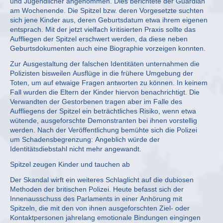
und Jugendlicher angenommen. Dies berichtete der Guardian
am Wochenende. Die Spitzel bzw. deren Vorgesetzte suchten
sich jene Kinder aus, deren Geburtsdatum etwa ihrem eigenen
entsprach. Mit der jetzt vielfach kritisierten Praxis sollte das
Auffliegen der Spitzel erschwert werden, da diese neben
Geburtsdokumenten auch eine Biographie vorzeigen konnten.
Zur Ausgestaltung der falschen Identitäten unternahmen die
Polizisten bisweilen Ausflüge in die frühere Umgebung der
Toten, um auf etwaige Fragen antworten zu können. In keinem
Fall wurden die Eltern der Kinder hiervon benachrichtigt. Die
Verwandten der Gestorbenen tragen aber im Falle des
Auffliegens der Spitzel ein beträchtliches Risiko, wenn etwa
wütende, ausgeforschte Demonstranten bei ihnen vorstellig
werden. Nach der Veröffentlichung bemühte sich die Polizei
um Schadensbegrenzung: Angeblich würde der
Identitätsdiebstahl nicht mehr angewandt.
Spitzel zeugen Kinder und tauchen ab
Der Skandal wirft ein weiteres Schlaglicht auf die dubiosen
Methoden der britischen Polizei. Heute befasst sich der
Innenausschuss des Parlaments in einer Anhörung mit
Spitzeln, die mit den von ihnen ausgeforschten Ziel- oder
Kontaktpersonen jahrelang emotionale Bindungen eingingen