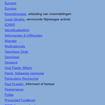
Europol
Eurotop
Koppelingswet
, uitsluiting van vreemdelingen
Louis Sévèke
, vermoorde Nijmeegse activist
ICAMS
Identificatieplicht
Informanten & Infiltranten
Migratie
Multinationals
Openbare Orde
Openheid
Opstand
Oud Papier Affaire
Paola, Italiaanse repressie
Particuliere Recherche
Paul Kraaijer
, informant of fantast
Pepperspray
Politie
Preventief Fouilleren