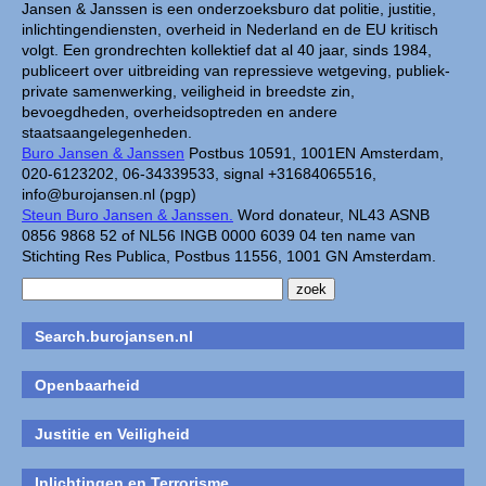
Jansen & Janssen is een onderzoeksburo dat politie, justitie,
inlichtingendiensten, overheid in Nederland en de EU kritisch
volgt. Een grondrechten kollektief dat al 40 jaar, sinds 1984,
publiceert over uitbreiding van repressieve wetgeving, publiek-
private samenwerking, veiligheid in breedste zin,
bevoegdheden, overheidsoptreden en andere
staatsaangelegenheden.
Buro Jansen & Janssen
Postbus 10591, 1001EN Amsterdam,
020-6123202, 06-34339533, signal +31684065516,
info@burojansen.nl (pgp)
Steun Buro Jansen & Janssen.
Word donateur, NL43 ASNB
0856 9868 52 of NL56 INGB 0000 6039 04 ten name van
Stichting Res Publica, Postbus 11556, 1001 GN Amsterdam.
Search.burojansen.nl
Openbaarheid
Justitie en Veiligheid
Inlichtingen en Terrorisme