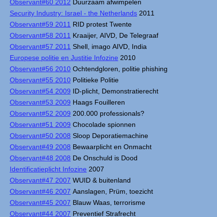
Observant#60 2012
Duurzaam afwimpelen
Security Industry: Israel - the Netherlands
2011
Observant#59 2011
RID protest Twente
Observant#58 2011
Kraaijer, AIVD, De Telegraaf
Observant#57 2011
Shell, imago AIVD, India
Europese politie en Justitie Infozine
2010
Observant#56 2010
Ochtendgloren, politie phishing
Observant#55 2010
Politieke Politie
Observant#54 2009
ID-plicht, Demonstratierecht
Observant#53 2009
Haags Fouilleren
Observant#52 2009
200.000 professionals?
Observant#51 2009
Chocolade spionnen
Observant#50 2008
Sloop Deporatiemachine
Observant#49 2008
Bewaarplicht en Onmacht
Observant#48 2008
De Onschuld is Dood
Identificatieplicht Infozine
2007
Observant#47 2007
WUID & buitenland
Observant#46 2007
Aanslagen, Prüm, toezicht
Observant#45 2007
Blauw Waas, terrorisme
Observant#44 2007
Preventief Strafrecht