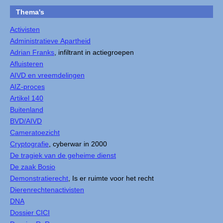
Thema's
Activisten
Administratieve Apartheid
Adrian Franks
, infiltrant in actiegroepen
Afluisteren
AIVD en vreemdelingen
AIZ-proces
Artikel 140
Buitenland
BVD/AIVD
Cameratoezicht
Cryptografie
, cyberwar in 2000
De tragiek van de geheime dienst
De zaak Bosio
Demonstratierecht
, Is er ruimte voor het recht
Dierenrechtenactivisten
DNA
Dossier CICI