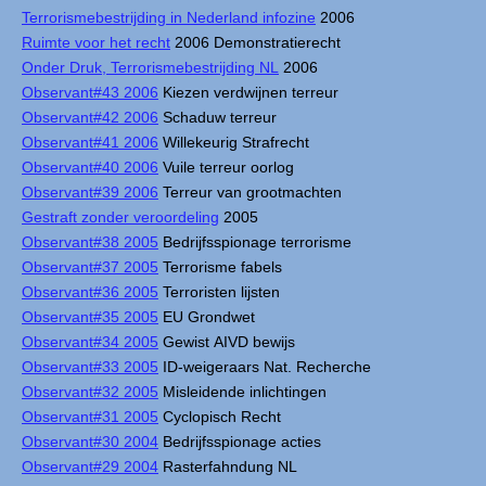
Terrorismebestrijding in Nederland infozine
2006
Ruimte voor het recht
2006 Demonstratierecht
Onder Druk, Terrorismebestrijding NL
2006
Observant#43 2006
Kiezen verdwijnen terreur
Observant#42 2006
Schaduw terreur
Observant#41 2006
Willekeurig Strafrecht
Observant#40 2006
Vuile terreur oorlog
Observant#39 2006
Terreur van grootmachten
Gestraft zonder veroordeling
2005
Observant#38 2005
Bedrijfsspionage terrorisme
Observant#37 2005
Terrorisme fabels
Observant#36 2005
Terroristen lijsten
Observant#35 2005
EU Grondwet
Observant#34 2005
Gewist AIVD bewijs
Observant#33 2005
ID-weigeraars Nat. Recherche
Observant#32 2005
Misleidende inlichtingen
Observant#31 2005
Cyclopisch Recht
Observant#30 2004
Bedrijfsspionage acties
Observant#29 2004
Rasterfahndung NL