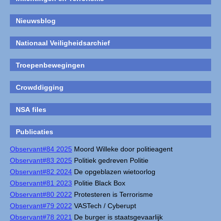
Nieuwsblog
Nationaal Veiligheidsarchief
Troepenbewegingen
Crowddigging
NSA files
Publicaties
Observant#84 2025
Moord Willeke door politieagent
Observant#83 2025
Politiek gedreven Politie
Observant#82 2024
De opgeblazen wietoorlog
Observant#81 2023
Politie Black Box
Observant#80 2022
Protesteren is Terrorisme
Observant#79 2022
VASTech / Cyberupt
Observant#78 2021
De burger is staatsgevaarlijk