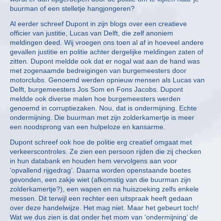
buurman of een stelletje hangjongeren?
Al eerder schreef Dupont in zijn blogs over een creatieve
officier van justitie, Lucas van Delft, die zelf anoniem
meldingen deed. Wij vroegen ons toen al af in hoeveel andere
gevallen justitie en politie achter dergelijke meldingen zaten of
zitten. Dupont meldde ook dat er nogal wat aan de hand was
met zogenaamde bedreigingen van burgemeesters door
motorclubs. Genoemd werden opnieuw mensen als Lucas van
Delft, burgemeesters Jos Som en Fons Jacobs. Dupont
meldde ook diverse malen hoe burgemeesters werden
genoemd in corruptiezaken. Nou, dat is ondermijning. Echte
ondermijning. Die buurman met zijn zolderkamertje is meer
een noodsprong van een hulpeloze en kansarme.
Dupont schreef ook hoe de politie erg creatief omgaat met
verkeerscontroles. Ze zien een persoon rijden die zij checken
in hun databank en houden hem vervolgens aan voor
‘opvallend rijgedrag’. Daarna worden openstaande boetes
gevonden, een zakje wiet (afkomstig van die buurman zijn
zolderkamertje?), een wapen en na huiszoeking zelfs enkele
messen. Dit terwijl een rechter een uitspraak heeft gedaan
over deze handelwijze. Het mag niet. Maar het gebeurt toch!
Wat we dus zien is dat onder het mom van ‘ondermijning’ de