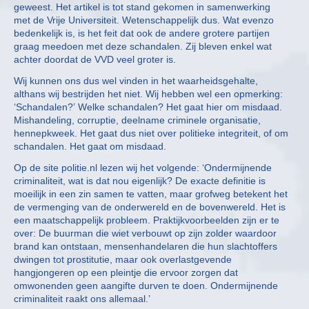
geweest. Het artikel is tot stand gekomen in samenwerking
met de Vrije Universiteit. Wetenschappelijk dus. Wat evenzo
bedenkelijk is, is het feit dat ook de andere grotere partijen
graag meedoen met deze schandalen. Zij bleven enkel wat
achter doordat de VVD veel groter is.
Wij kunnen ons dus wel vinden in het waarheidsgehalte,
althans wij bestrijden het niet. Wij hebben wel een opmerking:
‘Schandalen?’ Welke schandalen? Het gaat hier om misdaad.
Mishandeling, corruptie, deelname criminele organisatie,
hennepkweek. Het gaat dus niet over politieke integriteit, of om
schandalen. Het gaat om misdaad.
Op de site politie.nl lezen wij het volgende: ‘Ondermijnende
criminaliteit, wat is dat nou eigenlijk? De exacte definitie is
moeilijk in een zin samen te vatten, maar grofweg betekent het
de vermenging van de onderwereld en de bovenwereld. Het is
een maatschappelijk probleem. Praktijkvoorbeelden zijn er te
over: De buurman die wiet verbouwt op zijn zolder waardoor
brand kan ontstaan, mensenhandelaren die hun slachtoffers
dwingen tot prostitutie, maar ook overlastgevende
hangjongeren op een pleintje die ervoor zorgen dat
omwonenden geen aangifte durven te doen. Ondermijnende
criminaliteit raakt ons allemaal.’