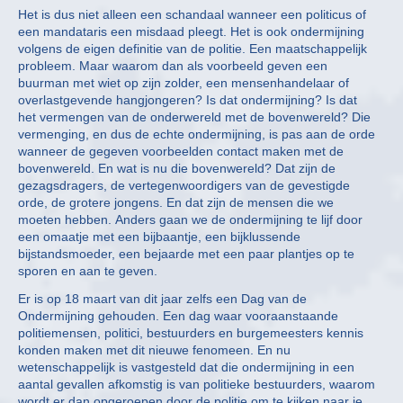
Het is dus niet alleen een schandaal wanneer een politicus of
een mandataris een misdaad pleegt. Het is ook ondermijning
volgens de eigen definitie van de politie. Een maatschappelijk
probleem. Maar waarom dan als voorbeeld geven een
buurman met wiet op zijn zolder, een mensenhandelaar of
overlastgevende hangjongeren? Is dat ondermijning? Is dat
het vermengen van de onderwereld met de bovenwereld? Die
vermenging, en dus de echte ondermijning, is pas aan de orde
wanneer de gegeven voorbeelden contact maken met de
bovenwereld. En wat is nu die bovenwereld? Dat zijn de
gezagsdragers, de vertegenwoordigers van de gevestigde
orde, de grotere jongens. En dat zijn de mensen die we
moeten hebben. Anders gaan we de ondermijning te lijf door
een omaatje met een bijbaantje, een bijklussende
bijstandsmoeder, een bejaarde met een paar plantjes op te
sporen en aan te geven.
Er is op 18 maart van dit jaar zelfs een Dag van de
Ondermijning gehouden. Een dag waar vooraanstaande
politiemensen, politici, bestuurders en burgemeesters kennis
konden maken met dit nieuwe fenomeen. En nu
wetenschappelijk is vastgesteld dat die ondermijning in een
aantal gevallen afkomstig is van politieke bestuurders, waarom
wordt er dan opgeroepen door de politie om te kijken naar je