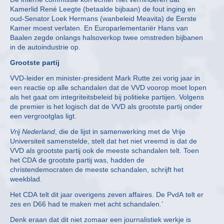
Kamerlid René Leegte (betaalde bijbaan) de fout inging en
oud-Senator Loek Hermans (wanbeleid Meavita) de Eerste
Kamer moest verlaten. En Europarlementariër Hans van
Baalen zegde onlangs halsoverkop twee omstreden bijbanen
in de autoindustrie op.
Grootste partij
VVD-leider en minister-president Mark Rutte zei vorig jaar in
een reactie op alle schandalen dat de VVD voorop moet lopen
als het gaat om integriteitsbeleid bij politieke partijen. Volgens
de premier is het logisch dat de VVD als grootste partij onder
een vergrootglas ligt.
Vrij Nederland
, die de lijst in samenwerking met de Vrije
Universiteit samenstelde, stelt dat het niet vreemd is dat de
VVD als grootste partij ook de meeste schandalen telt. Toen
het CDA de grootste partij was, hadden de
christendemocraten de meeste schandalen, schrijft het
weekblad.
Het CDA telt dit jaar overigens zeven affaires. De PvdA telt er
zes en D66 had te maken met acht schandalen.’
Denk eraan dat dit niet zomaar een journalistiek werkje is