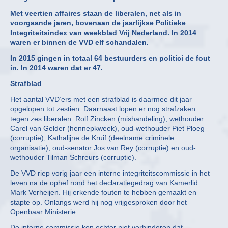
Met veertien affaires staan de liberalen, net als in
voorgaande jaren, bovenaan de jaarlijkse Politieke
Integriteitsindex van weekblad Vrij Nederland. In 2014
waren er binnen de VVD elf schandalen.
In 2015 gingen in totaal 64 bestuurders en politici de fout
in. In 2014 waren dat er 47.
Strafblad
Het aantal VVD’ers met een strafblad is daarmee dit jaar
opgelopen tot zestien. Daarnaast lopen er nog strafzaken
tegen zes liberalen: Rolf Zincken (mishandeling), wethouder
Carel van Gelder (hennepkweek), oud-wethouder Piet Ploeg
(corruptie), Kathalijne de Kruif (deelname criminele
organisatie), oud-senator Jos van Rey (corruptie) en oud-
wethouder Tilman Schreurs (corruptie).
De VVD riep vorig jaar een interne integriteitscommissie in het
leven na de ophef rond het declaratiegedrag van Kamerlid
Mark Verheijen. Hij erkende fouten te hebben gemaakt en
stapte op. Onlangs werd hij nog vrijgesproken door het
Openbaar Ministerie.
De interne commissie kon echter niet verhinderen dat