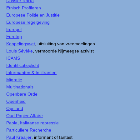
Dossier RaRa
Etnisch Profileren
Europese Politie en Justitie
Europese regelgeving
Europol
Eurotop
Koppelingswet
, uitsluiting van vreemdelingen
Louis Sévèke
, vermoorde Nijmeegse activist
ICAMS
Identificatieplicht
Informanten & Infiltranten
Migratie
Multinationals
Openbare Orde
Openheid
Opstand
Oud Papier Affaire
Paola, Italiaanse repressie
Particuliere Recherche
Paul Kraaijer
, informant of fantast