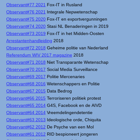
Observant#77 2021
Fox-IT in Rusland
Observant#76 2021
Integrale Nepwetenschap
Observant#75 2020
Fox-IT en exportvergunningen
Observant#74 2020
Stasi NL Benaderingen in 2019
Observant#73 2019
Fox-IT in het Midden-Oosten
Arrestantenhandleiding
2018
Observant#72 2018
Geheime politie van Nederland
Referendum WIV 2017 magazine
2018
Observant#71 2018
Niet Transparante Wetenschap
Observant#70 2017
Social Media Surveillance
Observant#69 2017
Politie Mercenaries
Observant#68 2016
Wetenschappers en Politie
Observant#67 2015
Data Bedrog
Observant#66 2015
Terroriseren politiek protest
Observant#65 2014
G4S, Facebook en de AIVD
Observant#64 2014
Vreemdelingendetentie
Observant#63 2013
Ideologische orde, Chiquita
Observant#62 2012
De Psyche van een Mol
Observant#61 2012
RID bespioneert jongeren